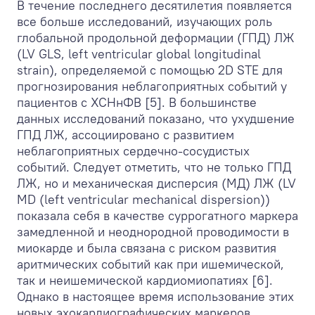
В течение последнего десятилетия появляется
все больше исследований, изучающих роль
глобальной продольной деформации (ГПД) ЛЖ
(LV GLS, left ventricular global longitudinal
strain), определяемой с помощью 2D STE для
прогнозирования неблагоприятных событий у
пациентов с ХСНнФВ [5]. В большинстве
данных исследований показано, что ухудшение
ГПД ЛЖ, ассоциировано с развитием
неблагоприятных сердечно-сосудистых
событий. Следует отметить, что не только ГПД
ЛЖ, но и механическая дисперсия (МД) ЛЖ (LV
MD (left ventricular mechanical dispersion))
показала себя в качестве суррогатного маркера
замедленной и неоднородной проводимости в
миокарде и была связана с риском развития
аритмических событий как при ишемической,
так и неишемической кардиомиопатиях [6].
Однако в настоящее время использование этих
новых эхокардиографических маркеров