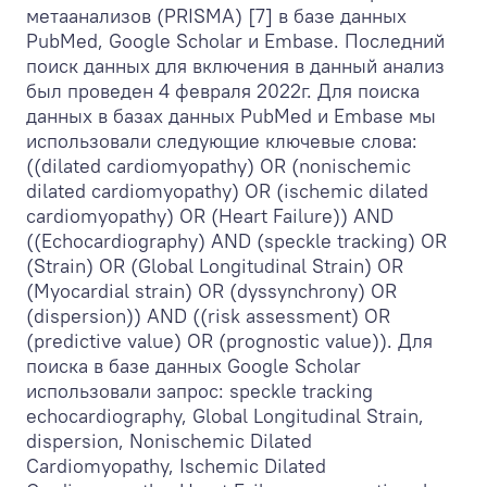
метаанализов (PRISMA) [7] в базе данных
PubMed, Google Scholar и Embase. Последний
поиск данных для включения в данный анализ
был проведен 4 февраля 2022г. Для поиска
данных в базах данных PubMed и Embase мы
использовали следующие ключевые слова:
((dilated cardiomyopathy) OR (nonischemic
dilated cardiomyopathy) OR (ischemic dilated
cardiomyopathy) OR (Heart Failure)) AND
((Echocardiography) AND (speckle tracking) OR
(Strain) OR (Global Longitudinal Strain) OR
(Myocardial strain) OR (dyssynchrony) OR
(dispersion)) AND ((risk assessment) OR
(predictive value) OR (prognostic value)). Для
поиска в базе данных Google Scholar
использовали запрос: speckle tracking
echocardiography, Global Longitudinal Strain,
dispersion, Nonischemic Dilated
Cardiomyopathy, Ischemic Dilated