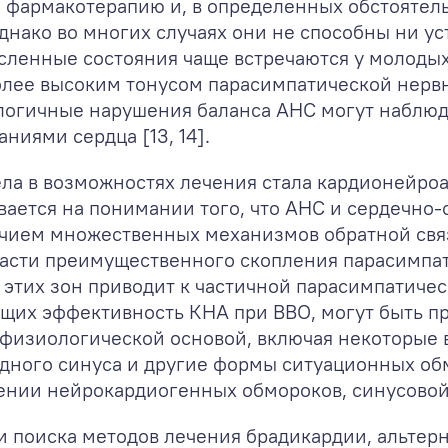
 фармакотерапию и, в определенных обстоятел
днако во многих случаях они не способны ни у
численные состояния чаще встречаются у молоды
более высоким тонусом парасимпатической нер
алогичные нарушения баланса АНС могут наблюд
ниями сердца [13, 14].
а в возможностях лечения стала кардионейроа
ается на понимании того, что АНС и сердечно-
чием множественных механизмов обратной связи
асти преимущественного скопления парасимпа
 этих зон приводит к частичной парасимпатиче
щих эффективность КНА при ВВО, могут быть п
физиологической основой, включая некоторые 
дного синуса и другие формы ситуационных обмо
нии нейрокардиогенных обмороков, синусовой
и поиска методов лечения брадикардии, альте