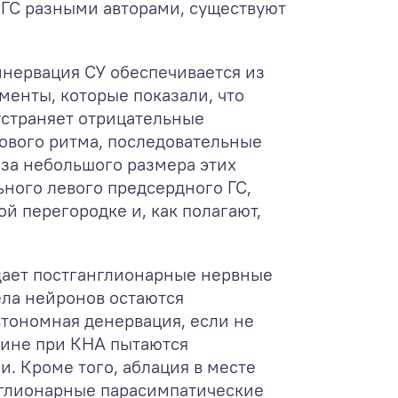
 ГС разными авторами, существуют
нервация СУ обеспечивается из
менты, которые показали, что
устраняет отрицательные
ового ритма, последовательные
-за небольшого размера этих
ного левого предсердного ГС,
 перегородке и, как полагают,
дает постганглионарные нервные
ела нейронов остаются
втономная денервация, если не
чине при КНА пытаются
. Кроме того, аблация в месте
англионарные парасимпатические