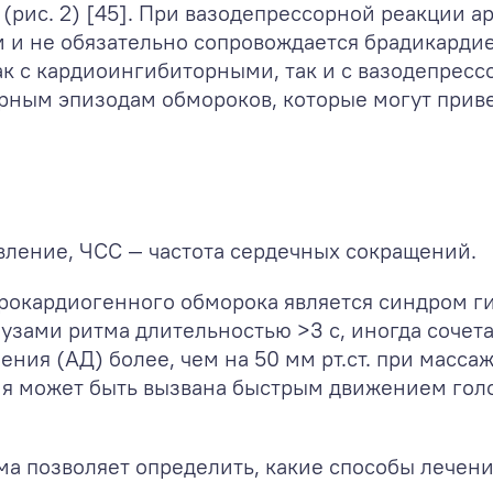
(рис. 2) [45]. При вазодепрессорной реакции ар
и не обязательно сопровождается брадикардие
ак с кардиоингибиторными, так и с вазодепрес
рным эпизодам обмороков, которые могут привес
вление, ЧСС — частота сердечных сокращений.
окардиогенного обморока является синдром ги
аузами ритма длительностью >3 с, иногда соче
ния (АД) более, чем на 50 мм рт.ст. при масса
ия может быть вызвана быстрым движением го
 позволяет определить, какие способы лечен