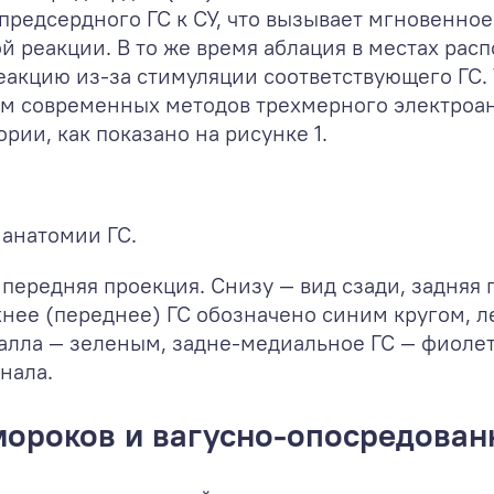
предсердного ГС к СУ, что вызывает мгновенно
й реакции. В то же время аблация в местах рас
еакцию из-за стимуляции соответствующего ГС.
м современных методов трехмерного электроа
рии, как показано на рисунке 1.
анатомии ГС.
 передняя проекция. Снизу — вид сзади, задняя
нее (переднее) ГС обозначено синим кругом, л
алла — зеленым, задне-медиальное ГС — фиоле
нала.
мороков и вагусно-опосредова