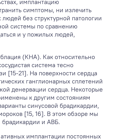
ьствах, имплантацию
странить симптомы, ни излечить
х людей без структурной патологии
вной системы по сравнению
аться и у пожилых людей,
блация (КНА). Как относительно
сосудистая система тесно
 [15-21]. На поверхности сердца
тических ганглионарных сплетений
ской денервации сердца. Некоторые
рименены к другим состояниям
варианты синусовой брадикардии,
роков [15, 16]. В этом обзоре мы
 брадикардии и АВБ.
рнативных имплантации постоянных