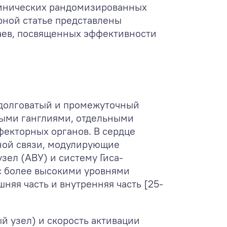
клинических рандомизированных
рной статье представлены
аев, посвященных эффективности
одолговатый и промежуточный
ными ганглиями, отдельными
екторных органов. В сердце
тной связи, модулирующие
зел (АВУ) и систему Гиса-
 с более высокими уровнями
няя часть и внутренняя часть [25-
й узел) и скорость активации