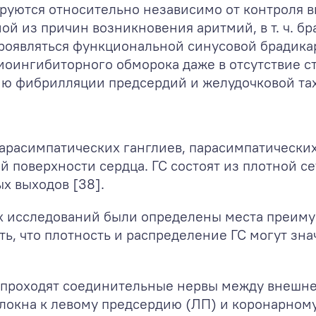
руются относительно независимо от контроля в
й из причин возникновения аритмий, в т. ч. бра
роявляться функциональной синусовой брадика
оингибиторного обморока даже в отсутствие ст
тию фибрилляции предсердий и желудочковой та
арасимпатических ганглиев, парасимпатических
 поверхности сердца. ГС состоят из плотной с
х выходов [38].
х исследований были определены места преим
ть, что плотность и распределение ГС могут зн
 проходят соединительные нервы между внешне
окна к левому предсердию (ЛП) и коронарному