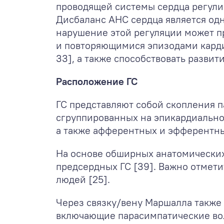
проводящей системы сердца регули
Дисбаланс АНС сердца является одно
нарушение этой регуляции может п
и повторяющимися эпизодами карди
33], а также способствовать разви
Расположение ГС
ГС представляют собой скопления п
сгруппированных на эпикардиальной
а также афферентных и эфферентны
На основе обширных анатомически
предсердных ГС [39]. Важно отмети
людей [25].
Через связку/вену Маршалла также
включающие парасимпатические вол