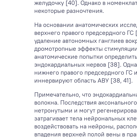
желудочку [40]. Однако в номенкла
некоторые разночтения.
На основании анатомических иссле
верхнего правого предсердного ГС 
удаление автономных ганглиев вок
дромотропные эффекты стимуляции 
анатомические попытки определить
эндокардиальных нервов [38]. Одна
нижнего правого предсердного ГС и
иннервируют область АВУ [38, 41].
Примечательно, что эндокардиальн
волокна. Последствия аксонального
нетронутыми и могут регенерироват
затрагивает тела нейрональных кле
воздействовать на нейроны, распол
впадения верхней полой вены в пр