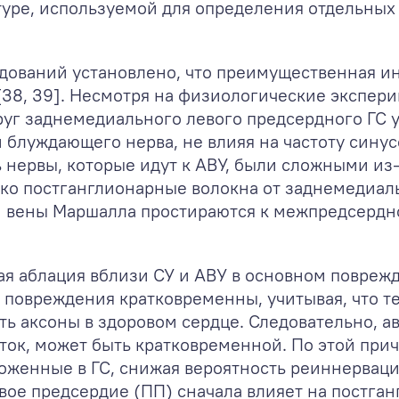
туре, используемой для определения отдельных
дований установлено, что преимущественная ин
[38, 39]. Несмотря на физиологические экспери
руг заднемедиального левого предсердного ГС 
блуждающего нерва, не влияя на частоту синус
 нервы, которые идут к АВУ, были сложными из
ко постганглионарные волокна от заднемедиаль
 вены Маршалла простираются к межпредсердной
ая аблация вблизи СУ и АВУ в основном повреж
 повреждения кратковременны, учитывая, что т
ь аксоны в здоровом сердце. Следовательно, а
ток, может быть кратковременной. По этой при
оженные в ГС, снижая вероятность реиннервации
авое предсердие (ПП) сначала влияет на постг