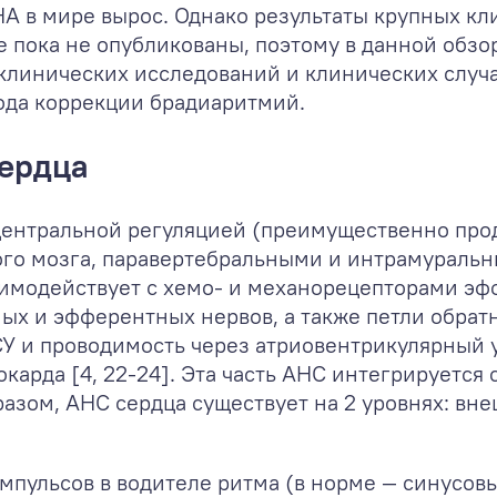
КНА в мире вырос. Однако результаты крупных 
 пока не опубликованы, поэтому в данной обзо
клинических исследований и клинических случ
тода коррекции брадиаритмий.
ердца
центральной регуляцией (преимущественно пр
ного мозга, паравертебральными и интрамураль
имодействует с хемо- и механорецепторами эфф
ных и эфферентных нервов, а также петли обра
У и проводимость через атриовентрикулярный у
окарда [4, 22-24]. Эта часть АНС интегрируется
азом, АНС сердца существует на 2 уровнях: внеш
мпульсов в водителе ритма (в норме — синусовы