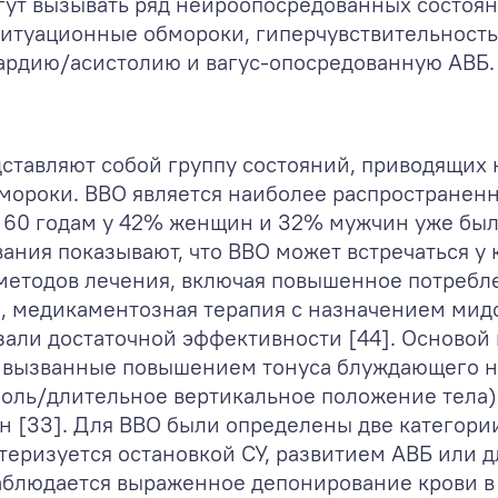
гут вызывать ряд нейроопосредованных состоян
ситуационные обмороки, гиперчувствительность 
ардию/асистолию и вагус-опосредованную АВБ.
тавляют собой группу состояний, приводящих 
мороки. ВВО является наиболее распространен
К 60 годам у 42% женщин и 32% мужчин уже был
ния показывают, что ВВО может встречаться у 
 методов лечения, включая повышенное потребл
, медикаментозная терапия с назначением мид
али достаточной эффективности [44]. Основой
, вызванные повышением тонуса блуждающего н
оль/длительное вертикальное положение тела
н [33]. Для ВВО были определены две категори
теризуется остановкой СУ, развитием АВБ или 
наблюдается выраженное депонирование крови в