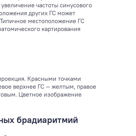
е увеличение частоты синусового
положения других ГС может
 Типичное местоположение ГС
натомического картирования
 проекция. Красными точками
евое верхнее ГС — желтым, правое
товым. Цветное изображение
нных брадиаритмий