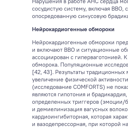
Нарушения в работе АНС сердца мо
сосудистую систему, включая ВВО, 
опосредованную синусовую брадик
Нейрокардиогенные обмороки
Нейрокардиогенные обмороки предс
и включают ВВО и ситуационные об
ассоциирован с гиперваготонией. 
обморока. Популяционные исследова
[42, 43]. Результаты традиционных
увеличение физической активности
(исследование COMFORTS) не показ
являются гипотония и брадикардия
определенных триггеров (эмоции/б
и демиелинизация вагусных волоко
кардиоингибиторная, которая харак
и вазодепрессорная, при которой 