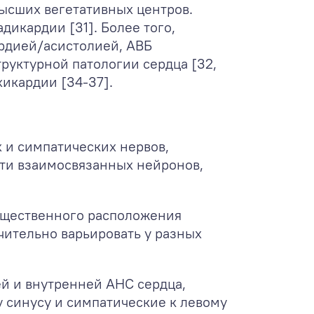
ысших вегетативных центров.
дикардии [31]. Более того,
рдией/асистолией, АВБ
руктурной патологии сердца [32,
хикардии [34-37].
 и симпатических нервов,
ети взаимосвязанных нейронов,
ущественного расположения
ачительно варьировать у разных
й и внутренней АНС сердца,
 синусу и симпатические к левому