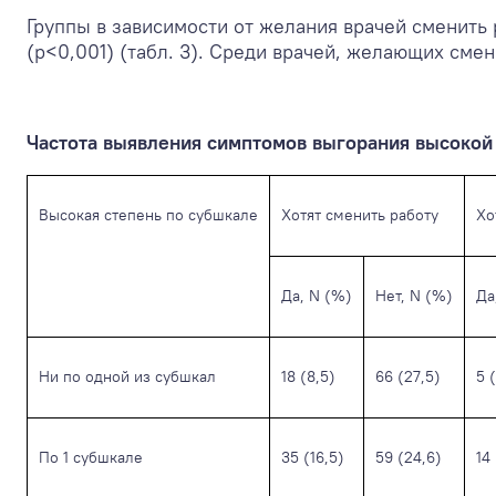
Группы в зависимости от желания врачей сменить
(р<0,001) (табл. 3). Среди врачей, желающих сме
Частота выявления симптомов выгорания высокой 
Высокая степень по субшкале
Хотят сменить работу
Хо
Да, N (%)
Нет, N (%)
Да
Ни по одной из субшкал
18 (8,5)
66 (27,5)
5 
По 1 субшкале
35 (16,5)
59 (24,6)
14 