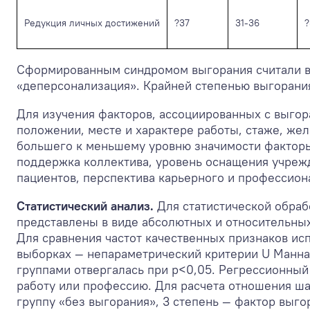
Редукция личных достижений
?37
31-36
?
Сформированным синдромом выгорания считали в
«деперсонализация». Крайней степенью выгорания
Для изучения факторов, ассоциированных с выгор
положении, месте и характере работы, стаже, же
большего к меньшему уровню значимости факторы
поддержка коллектива, уровень оснащения учрежд
пациентов, перспектива карьерного и профессион
Статистический анализ.
Для статистической обраб
представлены в виде абсолютных и относительных 
Для сравнения частот качественных признаков ис
выборках — непараметрический критерии U Манна-
группами отвергалась при р<0,05. Регрессионный
работу или профессию. Для расчета отношения шан
группу «без выгорания», 3 степень — фактор выго