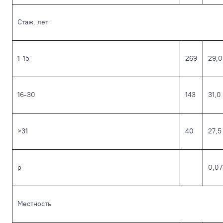
Cтаж, лет
1-15
269
29,0
16-30
143
31,0
>31
40
27,5
р
0,07
Местность