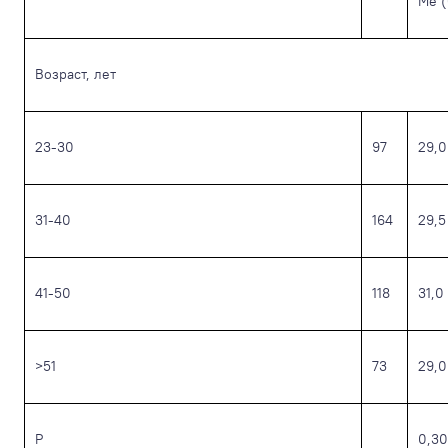
Me (
Возраст, лет
23-30
97
29,0
31-40
164
29,5
41-50
118
31,0
>51
73
29,0
Р
0,3