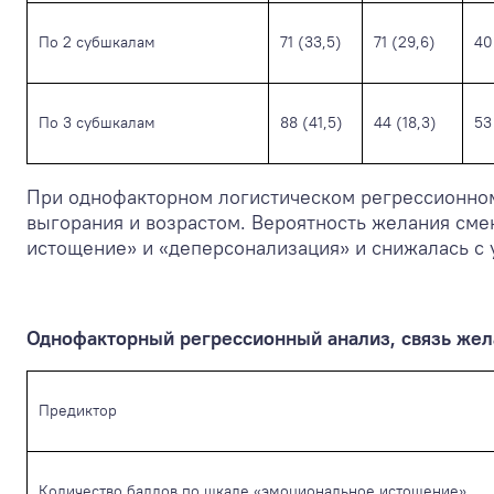
По 2 субшкалам
71 (33,5)
71 (29,6)
40
По 3 субшкалам
88 (41,5)
44 (18,3)
53
При однофакторном логистическом регрессионном
выгорания и возрастом. Вероятность желания сме
истощение» и «деперсонализация» и снижалась с 
Однофакторный регрессионный анализ, связь жел
Предиктор
Количество баллов по шкале «эмоциональное истощение»