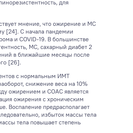
линорезистентность, для
ствует мнение, что ожирение и МС
 [24]. С начала пандемии
рома и COVID-19. В большинстве
ентность, МС, сахарный диабет 2
нений в ближайшие месяцы после
го [26].
иентов с нормальным ИМТ
наоборот, снижение веса на 10%
ежду ожирением и СОАС является
ация ожирения с хроническим
е. Воспаление предрасполагает
следовательно, избыток массы тела
массы тела повышает степень