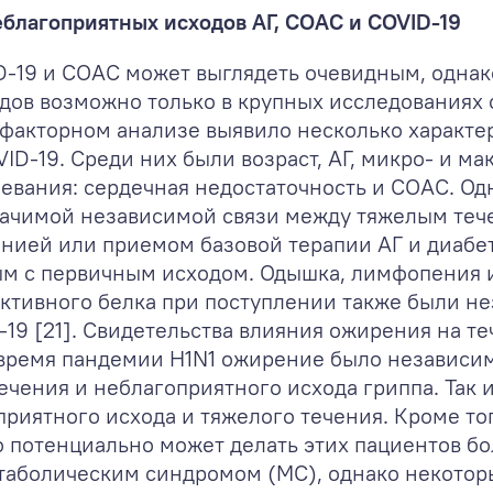
благоприятных исходов АГ, СОАС и COVID-19
D-19 и СОАС может выглядеть очевидным, одна
дов возможно только в крупных исследованиях
кторном анализе выявило несколько характер
VID-19. Среди них были возраст, АГ, микро- и м
евания: сердечная недостаточность и СОАС. О
начимой независимой связи между тяжелым тече
нией или приемом базовой терапии АГ и диабет
ым с первичным исходом. Одышка, лимфопения 
ктивного белка при поступлении также были 
-19 [21]. Свидетельства влияния ожирения на 
 время пандемии H1N1 ожирение было независи
ечения и неблагоприятного исхода гриппа. Так 
иятного исхода и тяжелого течения. Кроме то
о потенциально может делать этих пациентов 
етаболическим синдромом (МС), однако некото