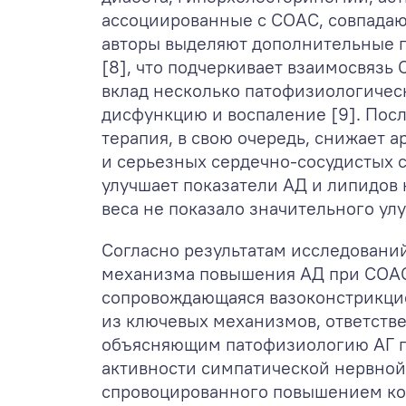
ассоциированные с СОАС, совпадают
авторы выделяют дополнительные п
[8], что подчеркивает взаимосвязь
вклад несколько патофизиологичес
дисфункцию и воспаление [9]. Посл
терапия, в свою очередь, снижает а
и серьезных сердечно-сосудистых 
улучшает показатели АД и липидов
веса не показало значительного ул
Согласно результатам исследовани
механизма повышения АД при СОАС
сопровождающаяся вазоконстрикцие
из ключевых механизмов, ответств
объясняющим патофизиологию АГ пр
активности симпатической нервной
спровоцированного повышением кон