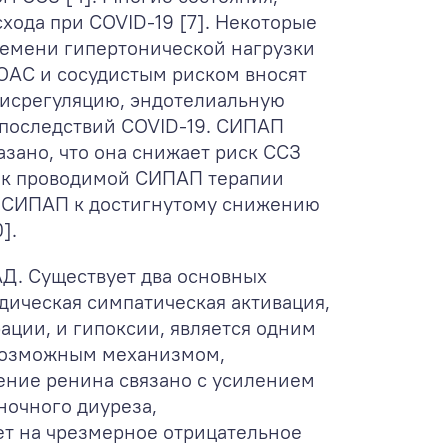
хода при COVID-19 [7]. Некоторые
ремени гипертонической нагрузки
СОАС и сосудистым риском вносят
дисрегуляцию, эндотелиальную
 последствий COVID-19. СИПАП
азано, что она снижает риск ССЗ
е к проводимой СИПАП терапии
ие СИПАП к достигнутому снижению
].
Д. Существует два основных
ическая симпатическая активация,
ции, и гипоксии, является одним
 возможным механизмом,
ение ренина связано с усилением
ночного диуреза,
ет на чрезмерное отрицательное