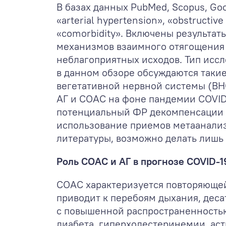
В базах данных PubMed, Scopus, G
«arterial hypertension», «obstructive
«comorbidity». Включены результат
механизмов взаимного отягощения
неблагоприятных исходов. Тип иссл
в данном обзоре обсуждаются такие
вегетативной нервной системы (ВН
АГ и СОАС на фоне пандемии COVID
потенциальный ФР декомпенсации и 
использование приемов метаанализ
литературы, возможно делать лишь
Роль СОАС и АГ в прогнозе COVID-1
СОАС характеризуется повторяющей
приводит к перебоям дыхания, деса
с повышенной распространенностью
диабета, гиперхолестеринемии, аст