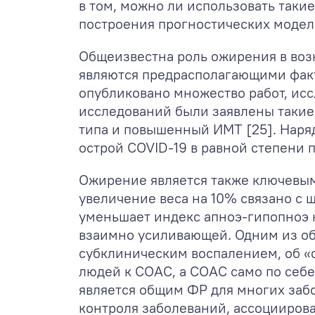
в том, можно ли использовать таки
построения прогностических моделе
Общеизвестна роль ожирения в воз
являются предрасполагающими факт
опубликовано множество работ, ис
исследований были заявлены такие 
типа и повышенный ИМТ [25]. Наря
острой COVID-19 в равной степени п
Ожирение является также ключевы
увеличение веса на 10% связано с 
уменьшает индекс апноэ-гипопноэ н
взаимно усиливающей. Одним из об
субклиническим воспалением, об «
людей к СОАС, а СОАС само по себе
является общим ФР для многих забо
контроля заболеваний, ассоцииров