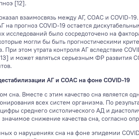
ноэ [12].
оказал взаимосвязь между АГ, СОАС и COVID-19
 на прогноз COVID-19 остается дискутабельным
х исследований было сосредоточено на фактора
 которые могли бы быть прогностическими крит
. При этом утрата контроля АГ вследствие COVI
13] и может являться серьезным ФР развития С
тов.
 дестабилизации АГ и СОАС на фоне COVID-19
ом сна. Вместе с этим качество сна является о
онирования всех систем организма. По результ
цифры среднего систолического АД и диастолич
 значимое снижение качества сна, согласно опр
ных о нарушениях сна на фоне эпидемии COVID