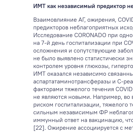
ИМТ как независимый предиктор не
Взаимовлияние АГ, ожирения, COVI
предикторов неблагоприятных исхо
Исследование CORONADO при однофа
на 7-й день госпитализации при CO
осложнения и сопутствующие забол
не было выявлено статистически з
контролем уровня глюкозы, гиперто
ИМТ оказался независимо связанн
аспартатаминотрансферазы и С-реа
факторами тяжелого течения COVID
не являются новыми. Например, во
риском госпитализации, тяжелого т
сильным независимым ФР неблагопр
иммунный ответ на вакцинацию, чт
[22]. Ожирение ассоциируется с м