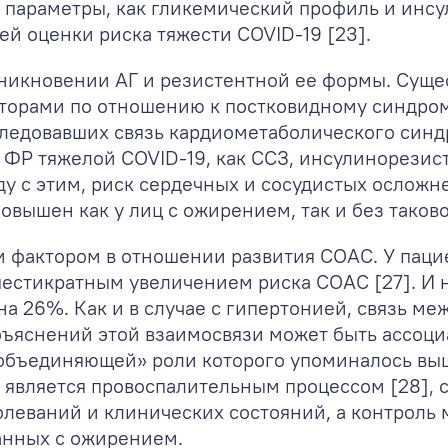
е параметры, как гликемический профиль и инсу
й оценки риска тяжести COVID-19 [23].
никновении АГ и резистентной ее формы. Суще
орами по отношению к постковидному синдрому
следовавших связь кардиометаболического синд
ФР тяжелой COVID-19, как ССЗ, инсулинорезист
ду с этим, риск сердечных и сосудистых ослож
овышен как у лиц с ожирением, так и без таково
м фактором в отношении развития СОАС. У пац
шестикратным увеличением риска СОАС [27]. И 
а 26%. Как и в случае с гипертонией, связь м
ъяснений этой взаимосвязи может быть ассоци
объединяющей» роли которого упоминалось выш
 является провоспалительным процессом [28], 
леваний и клинических состояний, а контроль 
анных с ожирением.