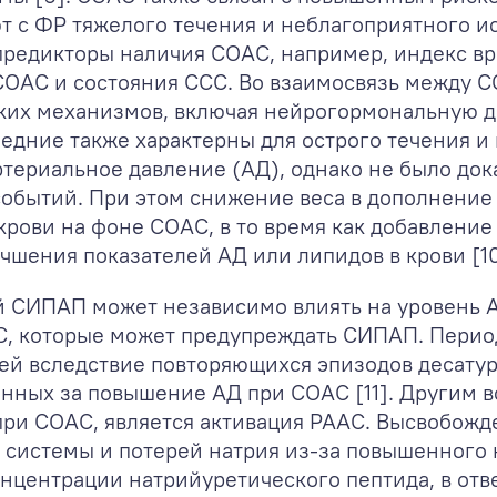
 с ФР тяжелого течения и неблагоприятного ис
редикторы наличия СОАС, например, индекс в
 СОАС и состояния ССС. Во взаимосвязь между 
ких механизмов, включая нейрогормональную 
едние также характерны для острого течения и
ртериальное давление (АД), однако не было док
событий. При этом снижение веса в дополнени
 крови на фоне СОАС, в то время как добавлен
учшения показателей АД или липидов в крови [10
й СИПАП может независимо влиять на уровень А
, которые может предупреждать СИПАП. Период
й вследствие повторяющихся эпизодов десатура
енных за повышение АД при СОАС [11]. Другим
и СОАС, является активация РААС. Высвобожд
 системы и потерей натрия из-за повышенного 
центрации натрийуретического пептида, в отв