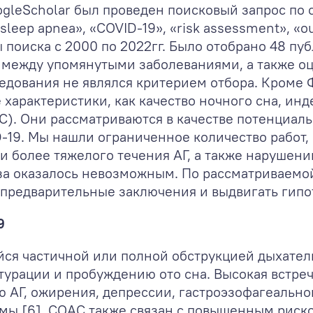
oogleScholar был проведен поисковый запрос п
 sleep apnea», «COVID-19», «risk assessment», «ou
ы поиска с 2000 по 2022гг. Было отобрано 48 п
 между упомянутыми заболеваниями, а также о
едования не являлся критерием отбора. Кроме 
 характеристики, как качество ночного сна, инд
С). Они рассматриваются в качестве потенциал
-19. Мы нашли ограниченное количество работ,
более тяжелого течения АГ, а также нарушений
а оказалось невозможным. По рассматриваемой
 предварительные заключения и выдвигать гипо
9
ся частичной или полной обструкцией дыхатель
турации и пробуждению ото сна. Высокая встре
 АГ, ожирения, депрессии, гастроэзофагеально
мы [6]. СОАС также связан с повышенным риско