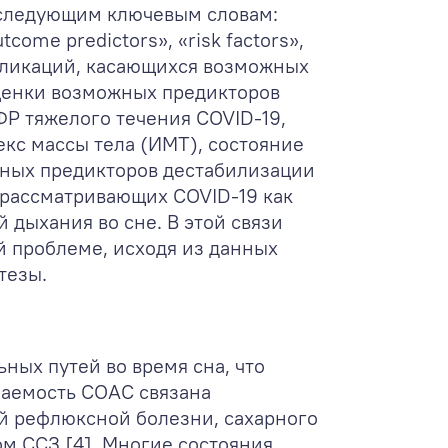
о следующим ключевым словам:
tcome predictors», «risk factors»,
убликаций, касающихся возможных
ценки возможных предикторов
ФР тяжелого течения COVID-19,
екс массы тела (ИМТ), состояние
ьных предикторов дестабилизации
 рассматривающих COVID-19 как
 дыхания во сне. В этой связи
 проблеме, исходя из данных
тезы.
ных путей во время сна, что
чаемость СОАС связана
й рефлюксной болезни, сахарного
м ССЗ [4]. Многие состояния,