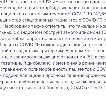
VID-19 пациентов ~40% имеют не менее одного
ым исходом, доля коморбидных пациентов превы
у пациентов с тяжелым течением COVID-19 (47,6
льшинство стационарных пациентов с COVID-19 
. Необходимо также отметить, что тяжелые и к
льных с синдромом обструктивного апноэ сна (
торый неблагоприятно влияет на течение и контр
больных COVID-19 можно судить лишь по косвен
ной по заданным критериям. В целом можно полаг
енные взаимоотягощающие отношения [5], а с
вегетативный дисбаланс, изменения в ренин-ан
ространенную полиморбидность пациентов с COV
 подход для оценки прогноза течения хроничес
зировать опубликованные данные, касающиеся 
ду гипертонической болезнью, СОАС и COVID-1