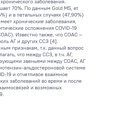
 хронического заболевания.
шает 70%. По данным Gold MS, et
5%) и в летальных случаях (47,90%)
имеет хронические заболевания,
ритические осложнения COVID-19
СОАС). Известно также, что СОАС —
оль АГ и других ССЗ [4].
ным признакам, т.к. данный вопрос
ать, что между ССЗ, в т.ч. АГ,
вязующими звеньями между СОАС, АГ
гиотензин-альдостероновой системе
ID-19 и отчетливое взаимное
ких заболеваний во время и после
взаимосвязей и возможных
9.