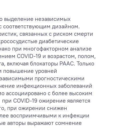
ко выделение независимых
 с соответствующим дизайном.
истик, связанных с риском смерти
акрососудистые диабетические
днако при многофакторном анализе
нием COVID-19 и возрастом, полом,
а, включая блокаторы РААС. Только
и повышение уровней
независимыми прогностическими
течение инфекционных заболеваний
мо ассоциировано с более высоким
и при COVID-19 ожирение является
го, при ожирении снижен
более восприимчивыми к инфекции
рые авторы выражают сомнение