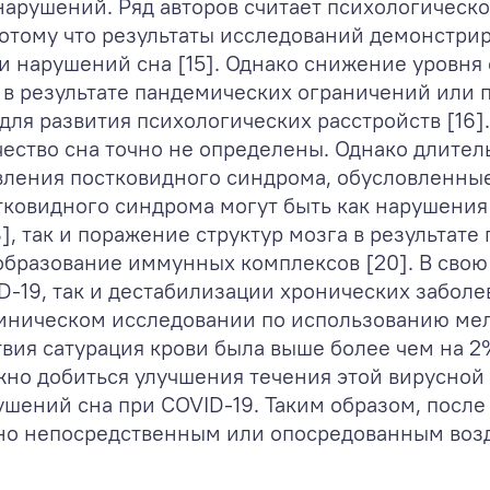
нарушений. Ряд авторов считает психологичес
потому что результаты исследований демонстр
и нарушений сна [15]. Однако снижение уровня
 в результате пандемических ограничений или 
для развития психологических расстройств [16
чество сна точно не определены. Однако длит
вления постковидного синдрома, обусловленные
тковидного синдрома могут быть как нарушения 
, так и поражение структур мозга в результате
 образование иммунных комплексов [20]. В свою
D-19, так и дестабилизации хронических заболе
ническом исследовании по использованию мел
твия сатурация крови была выше более чем на 2
ожно добиться улучшения течения этой вирусной
шений сна при COVID-19. Таким образом, после
лено непосредственным или опосредованным во