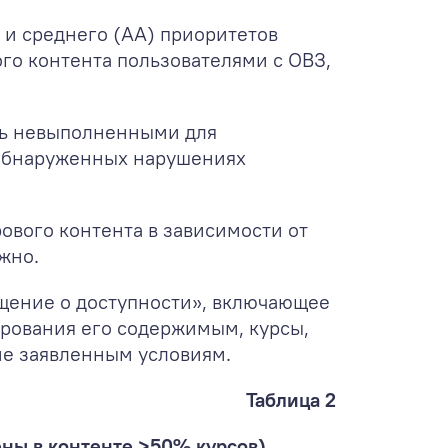
 и среднего (АА) приоритетов
ого контента пользователями с ОВЗ,
ись невыполненными для
б обнаруженных нарушениях
ового контента в зависимости от
жно.
бщение о доступности», включающее
рования его содержимым, курсы,
ие заявленным условиям.
Таблица 2
ны в контенте >50% курсов)