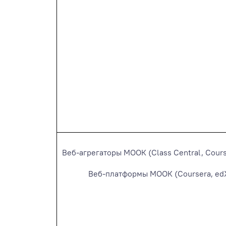
Веб-агрегаторы МООК (Class Central, Course
Веб-платформы МООК (Coursera, edX