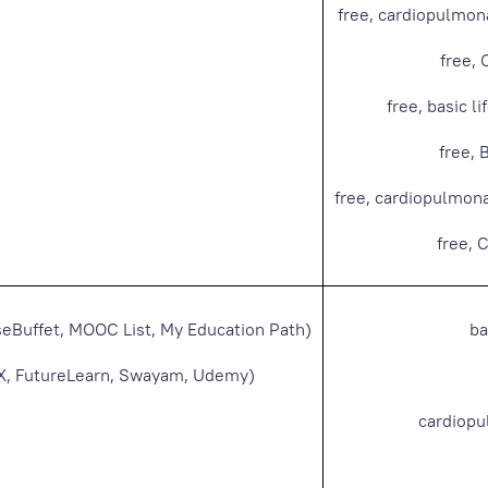
free, cardiopulmona
free, 
free, basic li
free, 
free, cardiopulmonar
free, 
Buffet, MOOC List, My Education Path)
ba
, FutureLearn, Swayam, Udemy)
cardiopu