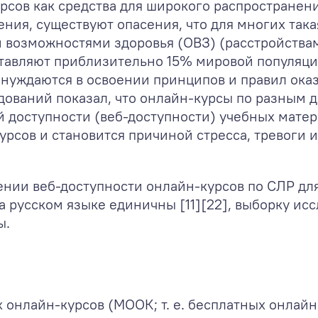
сов как средства для широкого распространени
ния, существуют опасения, что для многих так
 возможностями здоровья (ОВЗ) (расстройствам
тавляют приблизительно 15% мировой популяци
нуждаются в освоении принципов и правил ока
едований показал, что онлайн-курсы по разным 
 доступности (веб-доступности) учебных мате
курсов и становится причиной стресса, тревоги 
ении веб-доступности онлайн-курсов по СЛР для
 русском языке единичны [11][22], выборку ис
ы.
онлайн-курсов (МООК; т. е. бесплатных онлайн-