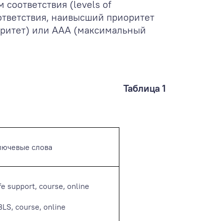
соответствия (levels of
ответствия, наивысший приоритет
иоритет) или AAA (максимальный
Таблица 1
лючевые слова
ife support, course, online
BLS, course, online