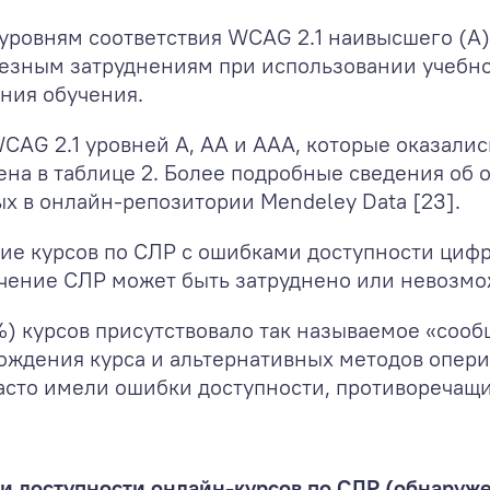
 уровням соответствия WCAG 2.1 наивысшего (А)
ерьезным затруднениям при использовании учебн
ния обучения.
WCAG 2.1 уровней А, АА и ААА, которые оказал
дена в таблице 2. Более подробные сведения о
х в онлайн-репозитории Mendeley Data [23].
ие курсов по СЛР с ошибками доступности цифр
учение СЛР может быть затруднено или невозмо
0%) курсов присутствовало так называемое «соо
ождения курса и альтернативных методов опери
асто имели ошибки доступности, противоречащ
 доступности онлайн-курсов по СЛР (обнаруже