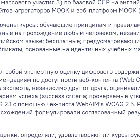
 массового участия
3
) по базовой СЛР на англи
йтов-агрегаторов МООК и веб-платформ МООК (т
лючены курсы: обучающие принципам и правила
анные на прохождение любым человеком, незави
глийском языке; бесплатные; предусматривающ
бликаты, основанные на идентичных учебных м
ял собой экспертную оценку цифрового содержи
ндациям по доступности веб-контента (Web Cont
ва эксперта, независимо друг от друга, оценива
риям успеха (success criteria; проверяемые у
 2.1 с помощью чек-листа WebAIM’s WCAG 2
5
.
расхождений формулировали согласованный резу
оценки, определяли, удовлетворяют ли курсы ру