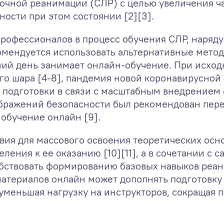
очной реанимации (СЛР) с целью увеличения ч
ости при этом состоянии [2][3].
рофессионалов в процесс обучения СЛР, наряду
омендуется использовать альтернативные метод
ний день занимает онлайн-обучение. При исход
го шара [4-8], пандемия новой коронавирусно
 подготовки в связи с масштабным внедрением
бражений безопасности был рекомендован пер
обучение онлайн [9].
ия для массового освоения теоретических осно
ления к ее оказанию [10][11], а в сочетании с 
ствовать формированию базовых навыков реаним
атериалов онлайн может дополнять подготовку 
 уменьшая нагрузку на инструкторов, сокращая 