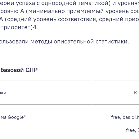
ии успеха с однородной тематикой) и уровням 
 уровню A (минимально приемлемый уровень со
AA (средний уровень соответствия, средний пр
 приоритет)
4
.
ользовали методы описательной статистики.
 базовой СЛР
ики
К
ема Google*
free, basic l
free, 