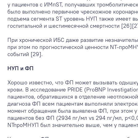
у пациентов с ИМпST, получавших тромболитическ
было выполнено первичное чрескожное коронарное
подъема сегмента ST уровень НУП также имеет в
госпитальной и шестимесячной смертности [26][27
При хронической ИБС даже развитие незначитель
при этом по прогностической ценности NТ-проМН
событий [29].
НУП и ФП
Хорошо известно, что ФП может вызывать одышку
крови. В исследование PRIDE (ProBNP Investigati
пациентов, обратившихся в отделение неотложно
диагноза ФП всем пациентам выполняли электрок
момент обращения была выявлена ФП, при этом у
пациентов без ФП (2934 пг/мл vs 294 пг/мл, р<0,
NТпроМНУП был значительно выше, чем у пациентов