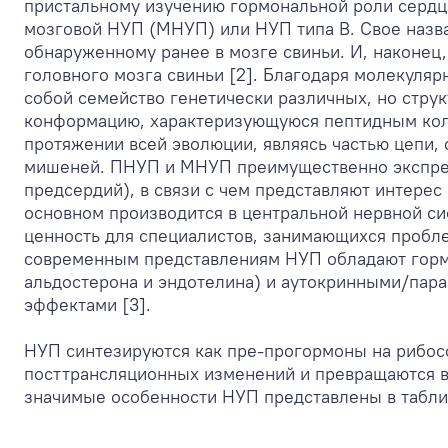
пристальному изучению гормональной роли сердц
мозговой НУП (МНУП) или НУП типа В. Свое назван
обнаруженному ранее в мозге свиньи. И, наконец,
головного мозга свиньи [2]. Благодаря молекуля
собой семейство генетически различных, но стру
конформацию, характеризующуюся пептидным кол
протяжении всей эволюции, являясь частью цепи
мишеней. ПНУП и МНУП преимущественно экспрес
предсердий), в связи с чем представляют интерес
основном производится в центральной нервной сис
ценность для специалистов, занимающихся проблем
современным представлениям НУП обладают горм
альдостерона и эндотелина) и аутокринными/пар
эффектами [3].
НУП синтезируются как пре-прогормоны на рибос
посттрансляционных изменений и превращаются 
значимые особенности НУП представлены в таблиц