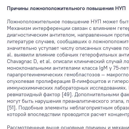
Причины ложноположительного повышения НУП
Ложноположительное повышение НУП может быть 
Механизм интерференции связан с влиянием гет
диагностическим антителом, направленным проти
литературе случаев, сообщавших о ложноположит
значительно уступает числу описанных случаев по
al. выявили влияние собачьих гетерофильных ант
Chavagnac D, et al. описали клинический случай
моноклональными антителами класса IgM у 75-ле
парапротеинемических гемобластозов — макрогло
опухолевая пролиферация В-лимфоцитов и гипер
иммунохимических лабораторных исследованиях.
ревматоидный фактор [49]. Дополнительными фак
могут быть нарушения преаналитического этапа, п
[51]. Подобные элементы неблагоприятным образо
которой впоследствии проводится расчет концент
Рассмотренные выше основные причины и механи