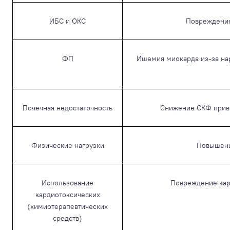
ИБС и ОКС
Повреждение 
ФП
Ишемия миокарда из-за на
Почечная недостаточность
Снижение СКФ приво
Физические нагрузки
Повышени
Использование
Повреждение кар
кардиотоксических
(химиотерапевтических
средств)