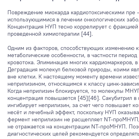
Повреждение миокарда кардиотоксическими пре —
использующимися в лечении онкологических забо
Концентрация НУП тесно коррелирует с фракцие
проведенной химиотерапии [44].
Одним из факторов, способствующих изменению ко
метаболические особенности, в частности период
кровотока. Элиминация многих кардиомаркеров, в 
Деградация молекул белковой природы, коими яв
вне клетки. К настоящему моменту времени извес
неприлизином, относящимся к классу цинк-завис
Когда неприлизин блокируется, то молекулы МНУП
концентрация повышается [45][46]. Сакубитрил в
ингибирует неприлизин, за счет чего повышает к
несёт и лечебный эффект, поскольку НУП оказываю
фермент неприлизин не расщепляет NТ-проМНУП,
не отражается на концентрации NТ-проМНУП. Поэ
диагностических целей рекомендуется определят