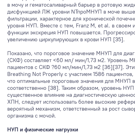
в мочу и гематосаливарный барьер в ротовую жидкос
дисфункцией ЛЖ уровни NТпроМНУП в моче выше, 
фильтрации, характерное для хронической почечн
уровня НУП. Вместе с тем, Franz M, et al. в свое
функции экскреция НУП повышается. Прогрессиро
увеличению циркулирующих в крови НУП [35].
Показано, что пороговое значение МНУП для диаг
(СКФ) составляет <60 мл/ мин/1,73 м
2
. Уровень М
пациентов с СКФ ?60 мл/мин/1,73 м
2
[36][37]. Эт
Breathing Not Properly с участием 1586 пациентов
что оптимальные пороговые значения для МНУП ва
соответственно [38]. Таким образом, уровень НУ
существенное влияние на диагностическую ценнос
ХПН, следует использовать более высокие рефер
вероятный механизм, ответственный за рост сыв
организма с мочой.
НУП и физические нагрузки