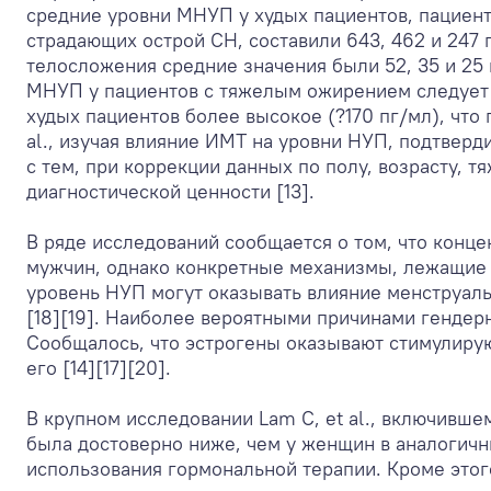
средние уровни МНУП у худых пациентов, пациент
страдающих острой СН, составили 643, 462 и 247 
телосложения средние значения были 52, 35 и 25 
МНУП у пациентов с тяжелым ожирением следует и
худых пациентов более высокое (?170 пг/мл), что
al., изучая влияние ИМТ на уровни НУП, подтвер
с тем, при коррекции данных по полу, возрасту, 
диагностической ценности [13].
В ряде исследований сообщается о том, что конц
мужчин, однако конкретные механизмы, лежащие в
уровень НУП могут оказывать влияние менструаль
[18][19]. Наиболее вероятными причинами генде
Сообщалось, что эстрогены оказывают стимулирую
его [14][17][20].
В крупном исследовании Lam C, et al., включивш
была достоверно ниже, чем у женщин в аналогичн
использования гормональной терапии. Кроме это