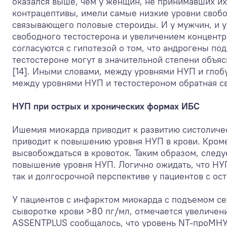
оказался выше, чем у женщин, не принимавших и
контрацептивы, имели самые низкие уровни свобо
связывающего половые стероиды. И у мужчин, и
свободного тестостерона и увеличением концент
согласуются с гипотезой о том, что андрогены п
тестостероне могут в значительной степени объя
[14]. Иными словами, между уровнями НУП и глоб
между уровнями НУП и тестостероном обратная св
НУП при острых и хронических формах ИБС
Ишемия миокарда приводит к развитию систоличес
приводит к повышению уровня НУП в крови. Кром
высвобождаться в кровоток. Таким образом, следу
повышение уровня НУП. Логично ожидать, что НУ
так и долгосрочной перспективе у пациентов с о
У пациентов с инфарктом миокарда с подъемом с
сыворотке крови >80 пг/мл, отмечается увеличени
ASSENTPLUS сообщалось, что уровень NТ-проМНУ