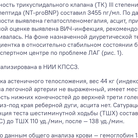
ость трикуспидального клапана (ТК) III степен
ептида (NT-proBNP) составил 3455 пг/мл. По д
ости выявлена гепатоспленомегалия, асцит, пр
тной оценке выявлена ВИЧ-инфекция, рекомендо
ивалась. На фоне назначенной диуретической 
иентка в относительно стабильном состоянии 
пертном центре по проблеме ЛАГ (рис. 1).
итализирована в НИИ КПССЗ.
а астеничного телосложения, вес 44 кг (индекс
 на легочной артерии не выраженный, имеет мес
сть нижних конечностей до верхней трети голе
из-под края реберной дуги, асцита нет. Сатура
анция теста шестиминутной ходьбы (ТШХ) состави
 до ТШХ 110 уд./мин, после — 138 уд./мин.
о данным общего анализа крови — гемоглобин 1