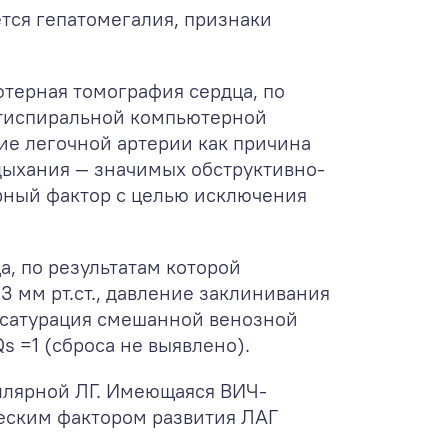
тся гепатомегалия, признаки
терная томография сердца, по
ьтиспиральной компьютерной
е легочной артерии как причина
дыхания — значимых обструктивно-
рный фактор с целью исключения
, по результатам которой
3 мм рт.ст., давление заклинивания
а, сатурация смешанной венозной
Qs =1 (сброса не выявлено).
ллярной ЛГ. Имеющаяся ВИЧ-
еским фактором развития ЛАГ