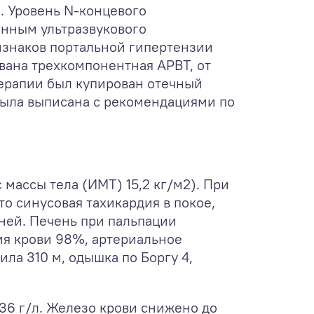
и. Уровень N-концевого
анным ультразвукового
изнаков портальной гипертензии
вана трехкомпонентная АРВТ, от
терапии был купирован отечный
была выписана с рекомендациями по
 массы тела (ИМТ) 15,2 кг/м
2
). При
то синусовая тахикардия в покое,
ней. Печень при пальпации
ция крови 98%, артериальное
ла 310 м, одышка по Боргу 4,
36 г/л. Железо крови снижено до