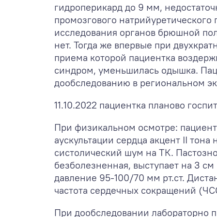
гидроперикард до 9 мм, недостаточн
промозгового натрийуретического п
исследования органов брюшной пол
нет. Тогда же впервые при двухкра
приема которой пациентка воздерж
синдром, уменьшилась одышка. Пац
дообследованию в региональном экс
11.10.2022 пациентка планово госп
При физикальном осмотре: пациентк
аускультации сердца акцент II тона
систолический шум на ТК. Пастозно
безболезненная, выступает на 3 см 
давление 95-100/70 мм рт.ст. Дист
частота сердечных сокращений (ЧСС)
При дообследовании лабораторно п