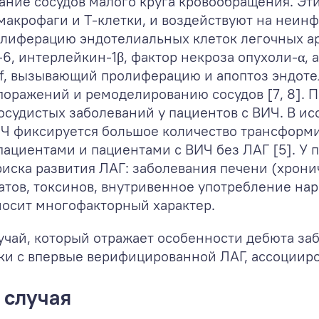
ание сосудов малого круга кровообращения. Эт
 макрофаги и Т-клетки, и воздействуют на неи
ролиферацию эндотелиальных клеток легочных а
6, интерлейкин-1β, фактор некроза опухоли-α,
Nef, вызывающий пролиферацию и апоптоз эндоте
поражений и ремоделированию сосудов [7, 8]. 
судистых заболеваний у пациентов с ВИЧ. В иссл
ИЧ фиксируется большое количество трансформи
циентами и пациентами с ВИЧ без ЛАГ [5]. У 
иска развития ЛАГ: заболевания печени (хрони
тов, токсинов, внутривенное употребление нар
носит многофакторный характер.
чай, который отражает особенности дебюта заб
ки с впервые верифицированной ЛАГ, ассоциир
 случая