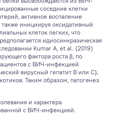
и белки высвобождаются из ВИЧ-
нфицированные соседние клетки
ртерий, активное воспаление
 а также инициируя оксидативный
лиальных клеток легких, что
Предполагается идиосинкразическая
едовании Kumar A, et al. (2019)
рующего фактора роста β, по
пациентов с ВИЧ-инфекцией
ческий вирусный гепатит В или С),
котиков. Таким образом, патогенез
олевания и характера
ованной с ВИЧ-инфекцией.