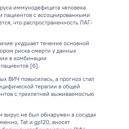
ируса иммунодефицита человека
еди пациентов с ассоциированными
ется, что распространенность ЛАГ-
личие ухудшает течение основной
тором риска смерти у данных
пии в комбинации
пациентов [6].
ых ВИЧ повысилась, а прогноз стал
ецифической терапии в общей
ентов с трехлетней выживаемостью
м вирус не был обнаружен в сосудах
енно, Tat и gp120, вносят