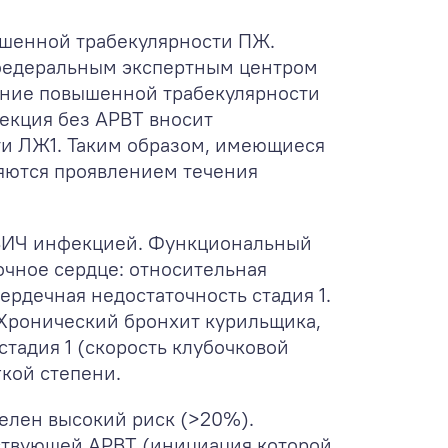
ышенной трабекулярности ПЖ.
 федеральным экспертным центром
ение повышенной трабекулярности
екция без АРВТ вносит
ти ЛЖ
1
. Таким образом, имеющиеся
яются проявлением течения
 ВИЧ инфекцией. Функциональный
очное сердце: относительная
ердечная недостаточность стадия 1.
 Хронический бронхит курильщика,
стадия 1 (скорость клубочковой
кой степени.
делен высокий риск (>20%).
ествующей АРВТ (инициация которой