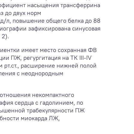
оэффициент насыщения трансферрина
з до двух норм
д/л, повышение общего белка до 88
диографии зафиксирована синусовая
 2).
ациентки имеет место сохранная ФВ
и ПЖ, регургитация на ТК III-IV
м рт.ст., расширение нижней полой
вления с неоднородным
 отношения некомпактного
афия сердца с гадолинием, по
вышенной трабекулярности ПЖ
обности миокарда ЛЖ,