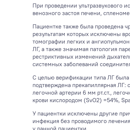
При проведении ультразвукового и
венозного застоя печени, спленоме
Пациентке также была проведена ч
результатам которых исключены в
томографии легких и ангиопульмон
ЛГ, а также значимая патология па
рестриктивных изменений дыхатель
системных заболеваний соединител
С целью верификации типа ЛГ была 
подтверждена прекапиллярная ЛГ:
легочной артерии 6 мм рт.ст., лег
крови кислородом (SvO
2
) =54%,
Sp
У пациентки исключены другие пр
инфекция без проводимого лечения
у данной пациентки.