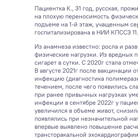
Пациентка К., 31 год, русская, пр
на плохую переносимость физическо
подъеме на 1-й этаж, учащенным се
госпитализирована в НИИ КПССЗ 11.
Из анамнеза известно:
росла и раз
физические нагрузки. Из вредных пр
сигарет в сутки. С 2020г стала отм
В августе 2021г после вакцинации 
инфекцию (диагностика полимераз
течением, после чего появились сл
при ранее привычных нагрузках ум
инфекции в сентябре 2022г у пацие
увеличился в объеме живот, снизил
появлялись при незначительной наг
впервые выявлено повышение расчет
трансторакальной эхокардиографии