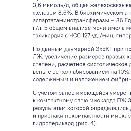
3,6 мкмоль/л, общая железосвязыв
железом 8,6%. В биохимическом ан
аспартатаминотрансферазы — 86 Ед/
г/л. В общем анализе мочи имела м
тахикардия с ЧСС 127 уд./мин, гипе
По данным двумерной ЭхоКГ при пос
ЛЖ, увеличение размеров правых ка
степени, расчетное систолическое 
вены с ее коллабированием на 10%
содержимым и наложением фибрина 
С учетом ранее имеющейся умерен
к компактному слою миокарда ПЖ 3
результатам которой определялис
и признаки некомпактности миокар
гидроперикард (рис. 4)
.