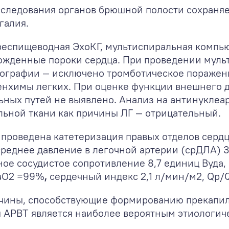
сследования органов брюшной полости сохраняе
галия.
респищеводная ЭхоКГ, мультиспиральная компью
рожденные пороки сердца. При проведении мул
ографии — исключено тромботическое поражени
ренхимы легких. При оценке функции внешнего 
ных путей не выявлено. Анализ на антинуклеа
ьной ткани как причины ЛГ — отрицательный.
проведена катетеризация правых отделов сердца
среднее давление в легочной артерии (срДЛА) 3
очное сосудистое сопротивление 8,7 единиц Вуд
aO
2
=99%
,
сердечный индекс 2,1 л/мин/м
2
, Qp/
ичины, способствующие формированию прекапи
 АРВТ является наиболее вероятным этиологич