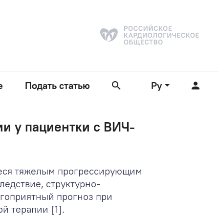
е
Подать статью
Ру
и у пациентки с ВИЧ-
ееся тяжелым прогрессирующим
ледствие, структурно-
агоприятный прогноз при
 терапии [1].