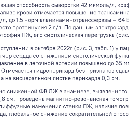
ающая способность сыворотки 42 мкмоль/л, к
ализе крови отмечается повышение трансамина
л, до 1,5 норм аланинаминотрансферазы — 64 Е
есто протеинурия 2 г/л. По данным электрокар
ртрофия ПЖ, его систолическая перегрузка (рис.
туплении в октябре 2022г (рис. 3, табл. 1) у п
мер сердца со снижением систолической функци
давление в легочной артерии повышено до 65 м
. Отмечается гидроперикард без признаков сда
на висцеральном листке перикарда 0,3 см.
но сниженной ФВ ЛЖ в анамнезе, выявленного
,8 см, проведена магнитно-резонансная томогр
ь диффузные изменения стенки ПЖ, наличие по
да, глобальное снижение сократительной спос