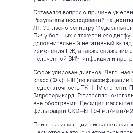
Оставался вопрос о причине умере
Результаты исследований пациентк
ЛГ. Согласно регистру Федеральног
ПЖ у больных с тяжелой его дисфу
дополнительный негативный вклад
изменения ПЖ, а также снижение с
нелеченной ВИЧ-инфекции и прогр
Сформулирован диагноз:
Легочная 
класс (ФК) II-III (по классификац
недостаточность ТК III-IV степени.
Гидроперикард. Гепатоспленомегали
вне обострения. Дефицит массы тел
фильтрации CKD
—
EPI 94 мл/мин/м
При стратификации риска летальног
Несмотря на это, с учетом скомпр