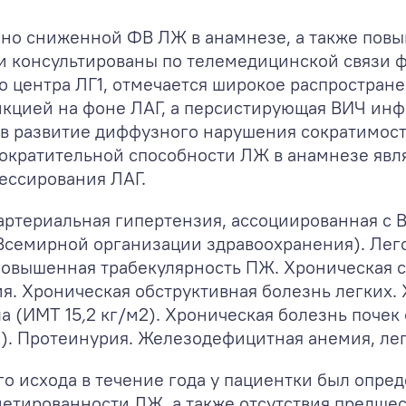
нно сниженной ФВ ЛЖ в анамнезе, а также пов
и консультированы по телемедицинской связи
о центра ЛГ
1
, отмечается широкое распростран
нкцией на фоне ЛАГ, а персистирующая ВИЧ инф
 в развитие диффузного нарушения сократимос
ократительной способности ЛЖ в анамнезе явл
ессирования ЛАГ.
артериальная гипертензия, ассоциированная с
ии Всемирной организации здравоохранения). Лег
 Повышенная трабекулярность ПЖ. Хроническая с
я. Хроническая обструктивная болезнь легких.
а (ИМТ 15
,
2 кг/м
2
). Хроническая болезнь почек 
2
). Протеинурия. Железодефицитная анемия, лег
о исхода в течение года у пациентки был опре
ометированности ЛЖ, а также отсутствия предш