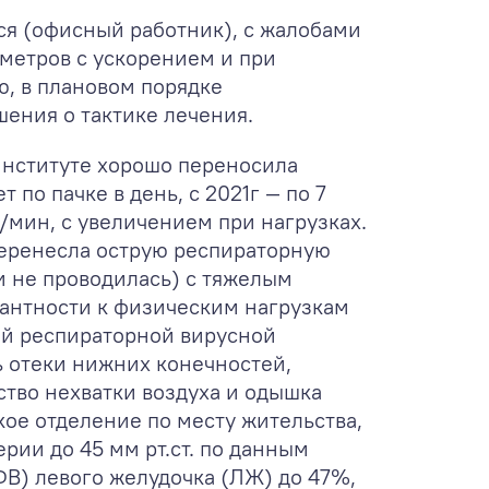
яся (офисный работник), с жалобами
 метров с ускорением и при
ю, в плановом порядке
шения о тактике лечения.
 институте хорошо переносила
по пачке в день, с 2021г — по 7
./мин, с увеличением при нагрузках.
перенесла острую респираторную
 не проводилась) с тяжелым
рантности к физическим нагрузкам
ой респираторной вирусной
ь отеки нижних конечностей,
ство нехватки воздуха и одышка
кое отделение по месту жительства,
рии до 45 мм рт.ст. по данным
ФВ) левого желудочка (ЛЖ) до 47%,