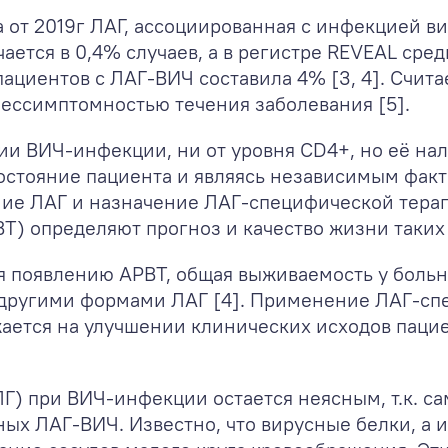
 от 2019г ЛАГ, ассоциированная с инфекцией в
ечается в 0,4% случаев, а в регистре REVEAL ср
циентов с ЛАГ-ВИЧ составила 4% [3, 4]. Счита
бессимптомностью течения заболевания [5].
дии ВИЧ-инфекции, ни от уровня CD4+, но её на
состояние пациента и являясь независимым фак
ние ЛАГ и назначение ЛАГ-специфической тера
Т) определяют прогноз и качество жизни таких 
я появлению АРВТ, общая выживаемость у больн
 другими формами ЛАГ [4]. Применение ЛАГ-сп
жается на улучшении клинических исходов паци
Г) при ВИЧ-инфекции остается неясным, т.к. са
х ЛАГ-ВИЧ. Известно, что вирусные белки, а им