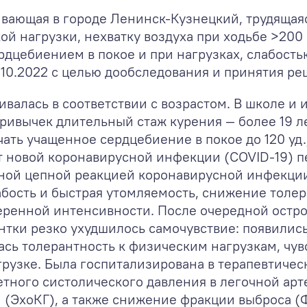
оживающая в городе Ленинск-Кузнецкий, трудяща
й нагрузки, нехватку воздуха при ходьбе >200
рдцебиением в покое и при нагрузках, слабость
10.2022 с целью дообследования и принятия ре
вивалась в соответствии с возрастом. В школе и
ивычек длительный стаж курения — более 19 лет 
ечать учащенное сердцебиение в покое до 120 уд
от новой коронавирусной инфекции (COVID-19) 
ной цепной реакцией коронавирусной инфекции
абость и быстрая утомляемость, снижение толе
еренной интенсивности. После очередной остр
нтки резко ухудшилось самочувствие: появилис
ась толерантность к физическим нагрузкам, чув
рузке. Была госпитализирована в терапевтичес
ного систолического давления в легочной арте
 (ЭхоКГ), а также снижение фракции выброса (