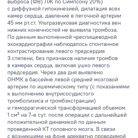
выброса (ФВ) ЛЖ по Симпсону 20%)
с диффузной гипокинезией, дилатация всех
камер сердца, давление в легочной артерии
45 мм рт.ст. Ультразвуковая диагностика вен
нижних конечностей не выявила тромбоза.
По данным выполненной чреспищеводной
эхокардиографии наблюдалось спонтанное
контрастирование левого предсердия
3 степени, без признаков наличия тромбов
в камерах сердца, включая ушко левого
предсердия. Через два дня выявлено
ОНМК в бассейне левой средней мозговой
артерии по ишемическому типу (с показаниями
к выполнению внутрисосудистого
тромболизиса и тромбэкстракции)
и геморрагической трансформацией объемом
1 см³ на 7‑е сут. после операции с дальнейшей
положительной динамикой по данным
проведенной КТ головного мозга. В связи
с возникшими на фоне адекватно проводимой