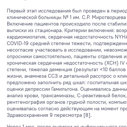
Первый этап исследования был проведен в перио
клинической больницы № 1 им. С.Р. Миротворцева 
Включение пациентов происходило после стабилиз
выписки из стационара. Критерии включения: возр
кардиомиопатия, сердечная недостаточность NYHA 
COVID-19 средней степени тяжести, подтвержден
несогласие участвовать в исследовании, невозм
опросники самостоятельно, пациенты отделения и
хроническая сердечная недостаточность (ХСН) IV 
степени, тяжелая деменция (результат <10 балло
жизни, анамнеза ССЗ и детальный расспрос о кли
предложено заполнить ряд шкал: госпитальная шк
оценки депрессии Гамильтона. Оценивались данн
анализ крови, трансаминазы, С-реактивный белок
рентгенография органов грудной полости, компью
оценивалась согласно действующим на момент п
Здравоохранения 9 пересмотра [8].
Через 1 мес. после выписки из инфекционного го