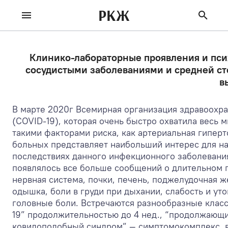
РКЖ
Клинико-лабораторные проявления и псих
сосудистыми заболеваниями и средней ст
в
В марте 2020г Всемирная организация здравоохр
(COVID-19), которая очень быстро охватила весь 
такими факторами риска, как артериальная гиперт
больных представляет наибольший интерес для н
последствиях данного инфекционного заболевания
появлялось все больше сообщений о длительном по
нервная система, почки, печень, поджелудочная ж
одышка, боли в груди при дыхании, слабость и ут
головные боли. Встречаются разнообразные клас
19” продолжительностью до 4 нед., “продолжающи
ковидоподобный синдром” — симптомокомплекс, в