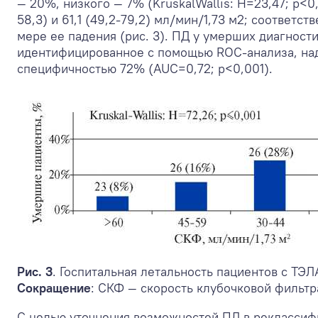
— 20%, низкого — 7% (KruskalWallis: H=23,47; р<0
58,3) и 61,1 (49,2-79,2) мл/мин/1,73 м
2
; соответств
мере ее падения (рис. 3). ПД у умерших диагности
идентифицированное с помощью ROC-анализа, над
специфичностью 72% (AUC=0,72; р<0,001).
Рис. 3
. Госпитальная летальность пациентов с ТЭЛ
Сокращение
: СКФ — скорость клубочковой фильтр
С целью уточнения возможностей ПД в реклассиф