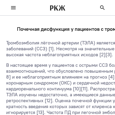
РКЖ
Почечная дисфункция у пациентов с тр
Тромбоэмболия лёгочной артерии (ТЭЛА) являетс
заболеваний (ССЗ) [1]. Несмотря на значительные
высокая частота неблагоприятных исходов [2][3].
В настоящее время у пациентов с острыми ССЗ б
взаимоотношений, что обусловлено повышенным р
8] и ее неблагоприятным влиянием на прогноз [4]
коронарным синдромом (ОКС) и сердечной недост
кардиоренального континуума [10][11]. Распростр
ТЭЛА изучены недостаточно, а имеющиеся данны
ретроспективных [12]. Оценка почечной функции у
кратность введения которых зависят от клиренса 
игнорируется [13]. Частота ПД при легочной эмб