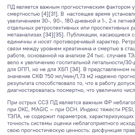
ПД является важным прогностическим фактором у
смертностью [4][31]. В настоящее время установ
увеличением 30-, 90-, 180-дневной и 1-, 2-х лет
отдельных ретроспективных или проспективных раб
метаанализах [34][35]. Публикации, касающиеся с
единичны и носят противоречивый характер. Ретрос
связи между уровнем креатинина и смертью в стаци
работе, основанной на анализе 24 тыс. случаев Т
вело к увеличению госпитальной летальности/30-
для ОПП, но не для ХБП [34]. В представленном 
значение СКФ ?50 мл/мин/1,73 м
2
надежно прогно
результата способствовало то, что в работу допу
диагностировалась посмертно, что увеличило чис
При острых ССЗ ПД является важным ФР неблагоп
при ОКС, MAGIC — при ОСН. Индекс тяжести PESI,
ТЭЛА, не содержит параметров, характеризующих
точность системы оценки неблагоприятного исхо
свою прогностическую ценность: дисфункция пра