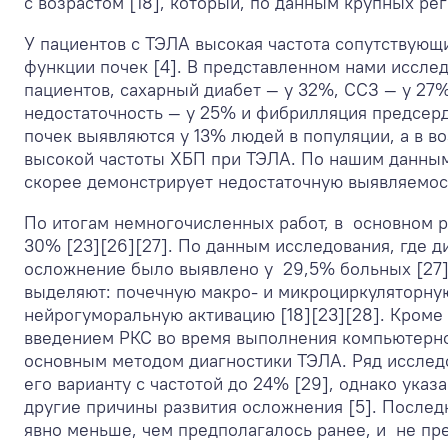
с возрастом [18], который, по данным крупных рег
У пациентов с ТЭЛА высокая частота сопутствующ
функции почек [4]. В представленном нами иссле
пациентов, сахарный диабет — у 32%, ССЗ — у 27%
недостаточность — у 25% и фибрилляция предсерд
почек выявляются у 13% людей в популяции, а в во
высокой частоты ХБП при ТЭЛА. По нашим данным 
скорее демонстрирует недостаточную выявляемос
По итогам немногочисленных работ, в основном р
30% [23][26][27]. По данным исследования, где д
осложнение было выявлено у 29,5% больных [27]
выделяют: почечную макро- и микроциркуляторн
нейрогуморальную активацию [18][23][28]. Кроме
введением РКС во время выполнения компьютерно
основным методом диагностики ТЭЛА. Ряд исследо
его варианту с частотой до 24% [29], однако ук
другие причины развития осложнения [5]. Послед
явно меньше, чем предполагалось ранее, и не п