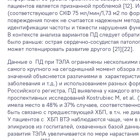
пациентов является признанной проблемой [12]. И
(соответствующего СКФ 75 мл/мин/1,73 м
2
по форм
повреждения почек не считается надежным метод
идентификации частоты и тяжести нарушения функ
В контексте анализа вариантов ПД следует обрати
было раньше: острая сердечно-сосудистая патоло
может потенцировать развитие другого [21][22].
Данные о ПД при ТЭЛА ограничены несколькими ис
самого крупного на сегодняшний момент обзора ли
значений объясняется различиями в характеристик
заболевания и т.д.) и использованием разных фор
Российского регистра, ПД выявлена у каждого вт
проспективных исследований Kostrubiec M, et al. (2
имела место в 48% и 37% случаев, соответственн
быть связано с предшествующей ХБП, в т.ч. не ди
У пациентов с ХБП ВТЭ наблюдаются чаще, чем в п
эпикризов из госпиталей, охваченных базой данны
развития ТЭЛА увеличивается по мере нарастания