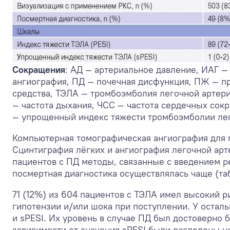
Сокращения
: АД — артериальное давление, ИАГ —
ангиография, ПД — почечная дисфункция, ПЖ — п
средства, ТЭЛА — тромбоэмболия легочной артери
— частота дыхания, ЧСС — частота сердечных сок
— упрощенный индекс тяжести тромбоэмболии лег
Компьютерная томографическая ангиография для 
Сцинтиграфия лёгких и ангиография легочной арте
пациентов с ПД методы, связанные с введением р
посмертная диагностика осуществлялась чаще (таб
71 (12%) из 604 пациентов с ТЭЛА имел высокий р
гипотензии и/или шока при поступлении. У остал
и sPESI. Их уровень в случае ПД был достоверно б
зависимости от значения sPESI были разделены н