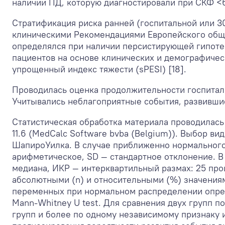
наличии ПД, которую диагностировали при СКФ <6
Стратификация риска ранней (госпитальной или 3
клиническими Рекомендациями Европейского общес
определялся при наличии персистирующей гипотен
пациентов на основе клинических и демографичес
упрощенный индекс тяжести (sPESI) [18].
Проводилась оценка продолжительности госпиталь
Учитывались неблагоприятные события, развившие
Статистическая обработка материала проводилась 
11.6 (MedCalc Software bvba (Belgium)). Выбор 
ШапироУилка. В случае приближенно нормального
арифметическое, SD — стандартное отклонение. В
медиана, ИКР — интерквартильный размах: 25 пр
абсолютными (n) и относительными (%) значения
переменных при нормальном распределении опред
Mann-Whitney U test. Для сравнения двух групп п
групп и более по одному независимому признаку 