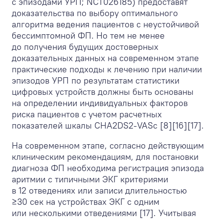
с эпизодами УРП; NCT026185) предоставят
доказательства по выбору оптимального
алгоритма ведения пациентов с неустойчивой
бессимптомной ФП. Но тем не менее
до получения будущих достоверных
доказательных данных на современном этапе
практические подходы к лечению при наличии
эпизодов УРП по результатам статистики
цифровых устройств должны быть основаны
на определении индивидуальных факторов
риска пациентов с учетом расчетных
показателей шкалы CHA
2
DS
2
-VASc [8][16][17].
На современном этапе, согласно действующим
клиническим рекомендациям, для постановки
диагноза ФП необходима регистрация эпизода
аритмии с типичными ЭКГ критериями
в 12 отведениях или записи длительностью
≥30 сек на устройствах ЭКГ с одним
или несколькими отведениями [17]. Учитывая