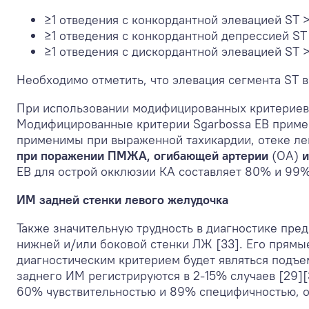
≥1 отведения с конкордантной элевацией ST 
≥1 отведения с конкордантной депрессией ST 
≥1 отведения с дискордантной элевацией ST 
Необходимо отметить, что элевация сегмента ST в
При использовании модифицированных критериев 
Модифицированные критерии Sgarbossa EB применяю
применимы при выраженной тахикардии, отеке лег
при поражении ПМЖА, огибающей артерии
(ОА)
и
EB для острой окклюзии КА составляет 80% и 99%,
ИМ задней стенки левого желудочка
Также значительную трудность в диагностике пре
нижней и/или боковой стенки ЛЖ [33]. Его прямы
диагностическим критерием будет являться подъем
заднего ИМ регистрируются в 2-15% случаев [29][
60% чувствительностью и 89% специфичностью, о