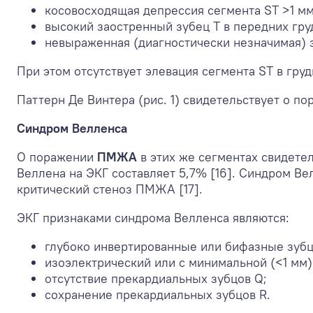
косовосходящая депрессия сегмента ST >1 мм
высокий заостренный зубец Т в передних гру
невыраженная (диагностически незначимая) э
При этом отсутствует элевация сегмента ST в гру
Паттерн Де Винтера (рис. 1) свидетельствует о п
Синдром Велленса
О поражении
ПМЖА
в этих же сегментах свидете
Веллена на ЭКГ составляет 5,7% [16]. Синдром В
критический стеноз ПМЖА [17].
ЭКГ признаками синдрома Велленса являются:
глубоко инвертированные или бифазные зубцы
изоэлектрический или с минимальной (<1 мм)
отсутствие прекардиальных зубцов Q;
сохранение прекардиальных зубцов R.