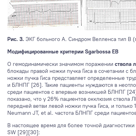
Рис. 3.
ЭКГ больного А. Синдром Велленса тип В 
Модифицированные критерии Sgarbossa EB
О гемодинамически значимом поражении
ствола 
блокады правой ножки пучка Гиса в сочетании с б
ножки пучка Гиса представляет определенные тру
и БЛНПГ [26]. Такие пациенты нуждаются в неотл
среди пациентов с впервые возникшей БЛНПГ [24],
показано, что у 26% пациентов окклюзия ствола Л
передней ветви левой ножки пучка Гиса, и только
Neumann JT, et al. частота БЛНПГ среди пациенто
В настоящее время для более точной диагностик
SW [29][30]: