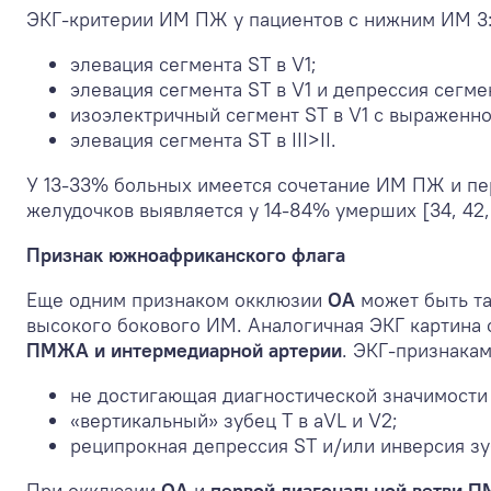
ЭКГ-критерии ИМ ПЖ у пациентов с нижним ИМ
3
элевация сегмента ST в V1;
элевация сегмента ST в V1 и депрессия сегм
изоэлектричный сегмент ST в V1 с выраженно
элевация сегмента ST в III>II.
У 13-33% больных имеется сочетание ИМ ПЖ и пе
желудочков выявляется у 14-84% умерших [34, 42,
Признак южноафриканского флага
Еще одним признаком окклюзии
ОА
может быть т
высокого бокового ИМ. Аналогичная ЭКГ картина
ПМЖА и интермедиарной артерии
. ЭКГ-признакам
не достигающая диагностической значимости э
«вертикальный» зубец T в aVL и V2;
реципрокная депрессия ST и/или инверсия зуб
При окклюзии
ОА
и
первой диагональной ветви 