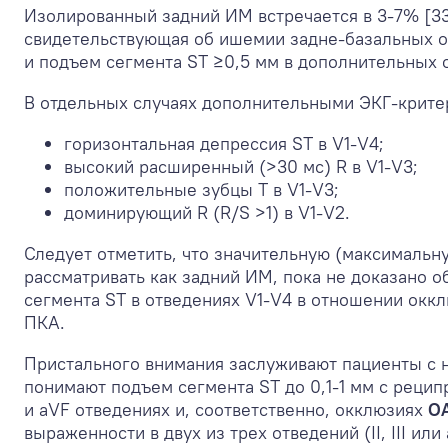
Изолированный задний ИМ встречается в 3-7% [33
свидетельствующая об ишемии задне-базальных о
и подъем сегмента ST ≥0,5 мм в дополнительных 
В отдельных случаях дополнительными ЭКГ-крите
горизонтальная депрессия ST в V1-V4;
высокий расширенный (>30 мс) R в V1-V3;
положительные зубцы Т в V1-V3;
доминирующий R (R/S >1) в V1-V2.
Следует отметить, что значительную (максимальну
рассматривать как задний ИМ, пока не доказано о
сегмента ST в отведениях V1-V4 в отношении окк
ПКА.
Пристального внимания заслуживают пациенты с н
понимают подъем сегмента ST до 0,1-1 мм с реци
и aVF отведениях и, соответственно, окклюзиях
О
выраженности в двух из трех отведений (II, III 