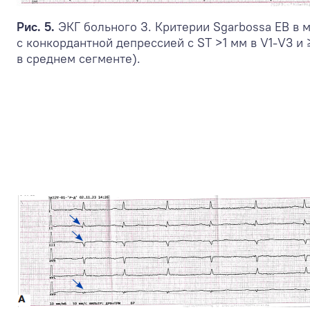
Рис. 5.
ЭКГ больного З. Критерии Sgarbossa EB в 
с конкордантной депрессией c ST >1 мм в V1-V3 и
в среднем сегменте).