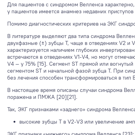
Для пациентов с синдромом Велленса характерно, 
у пациентов имеется анамнез недавних приступо
Помимо диагностических критериев на ЭКГ синдр
В литературе выделяют два типа синдрома Велленс
двухфазные (±) зубцы Т, чаще в отведениях V2 и V
характеризуется наличием глубоких инвертирован
встречаются в отведениях V1-V4, но могут отмеча
V4 — у 75% [15]. Сегмент ST прямой или вогнутый
сегментом ST и начальной фазой зубца Т. При си
без лечения способен трансформироваться в тип В
В настоящее время описаны случаи синдрома Велл
поражена и ПМЖА [20][21].
Так, ЭКГ признаками «заднего» синдрома Велленса
высокие зубцы T в V2-V3 или увеличение амп
ЭКГ признаки «нижнего» синдрома Велленса [23]: