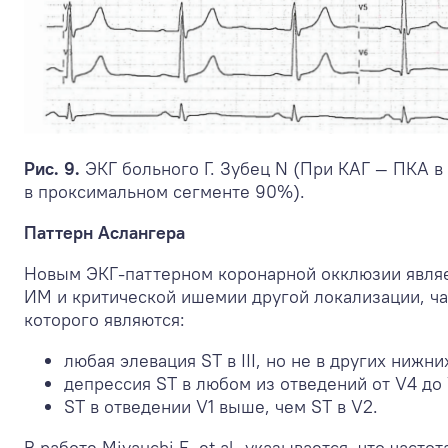
Рис. 9.
ЭКГ больного Г. Зубец N (При КАГ — ПКА 
в проксимальном сегменте 90%).
Паттерн Аслангера
Новым ЭКГ-паттерном коронарной окклюзии явля
ИМ и критической ишемии другой локализации, ч
которого являются:
любая элевация ST в III, но не в других нижни
депрессия ST в любом из отведений от V4 до
ST в отведении V1 выше, чем ST в V2.
В работе Miyauchi E, et al. указывается, что ча