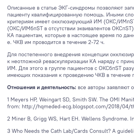
Описанные в статье ЭКГ-синдромы позволяют зап
пациенту квалифицированную помощь. Иными слова
критериям имеет окклюзирующий ИМ (ОКС/ИМпST 
(ОКС/ИМбпST в отсутствии эквивалентов ОКСпST).
КА пациентам, которые в настоящее время по данн
е. ЧКВ им проводится в течение 2-72 ч.
Для постепенного внедрения концепции окклюзи
к неотложной реваскуляризации КА наряду с при
ИМ. Для этого в группе пациентов с ОКСбпST ра
имеющих показания к проведению ЧКВ в течение п
Отношения и деятельность:
все авторы заявляют о
1 Meyers HP, Weingart SD, Smith SW. The OMI Manife
from: http://hqmeded-ecg.blogspot.com/2018/04/th
2 Miner B, Grigg WS, Hart EH. Wellens Syndrome. In: 
3 Who Needs the Cath Lab/Cards Consult? A guideli