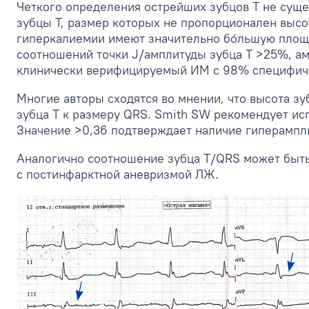
Четкого определения острейших зубцов T не суще
зубцы Т, размер которых не пропорционален высо
гиперкалиемии имеют значительно бóльшую площадь
соотношений точки J/амплитуды зубца T >25%, ам
клинически верифицируемый ИМ с 98% специфичн
Многие авторы сходятся во мнении, что высота зу
зубца Т к размеру QRS. Smith SW рекомендует ис
Значение >0,36 подтверждает наличие гиперампли
Аналогично соотношение зубца Т/QRS может быть
с постинфарктной аневризмой ЛЖ.