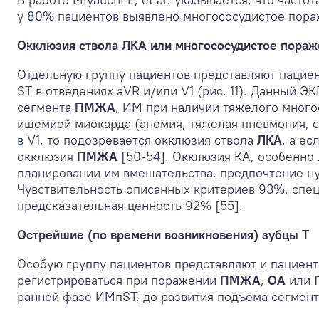
у 80% пациентов выявлено многососудистое пора
Окклюзия ствола ЛКА или многососудистое пораж
Отдельную группу пациентов представляют пациен
ST в отведениях aVR и/или V1 (рис. 11). Данный 
сегмента
ПМЖА
, ИМ при наличии тяжелого много
ишемией миокарда (анемия, тяжелая пневмония, с
в V1, то подозревается окклюзия ствола
ЛКА
, а е
окклюзия
ПМЖА
[50-54]. Окклюзия КА, особенно 
планировании им вмешательства, предпочтение н
Чувствительность описанных критериев 93%, спе
предсказательная ценность 92% [55].
Острейшие (по времени возникновения) зубцы Т
Особую группу пациентов представляют и пациен
регистрироваться при поражении
ПМЖА
,
ОА
или
ранней фазе ИМпST, до развития подъема сегмента