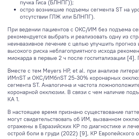
пучка Гиса (БЛНПГ));
остро возникшие подъемы сегмента ST на уро
отсутствии ГЛЖ или БЛНПГ).
При ведении пациентов с ОКС/ИМ без подъема се
рекомендуется выбрать и реализовать одну из стр
неинвазивное лечение с целью улучшить прогноз и
высокого риска неблагоприятного исхода рекоме
миокарда в первые 2 ч после госпитализации [4].
Вместе с тем Meyers HP, et al. при анализе лите
ИМпST и ОКС/ИМбпST 25-30% коронарных окклюзий
сегмента ST. Аналогична и частота ложноположите
коронарной окклюзии. В связи с чем наличие под
КА
1
.
В настоящее время признано существование патт
могут свидетельствовать об ИМ, вызванном окклюз
отражены в Евразийских КР по диагностике и леч
острой боли в груди (2022) [9], КР Европейского