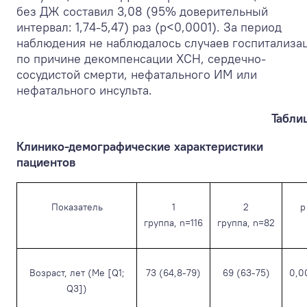
без ДЖ составил 3,08 (95% доверительный
интервал: 1,74-5,47) раз (p<0,0001). За период
наблюдения не наблюдалось случаев госпитализа
по причине декомпенсации ХСН, сердечно-
сосудистой смерти, нефатального ИМ или
нефатального инсульта.
Таблиц
Клинико-демографические характеристики
пациентов
Показатель
1
2
p
группа, n=116
группа, n=82
Возраст, лет (Me [Q1;
73 (64,8-79)
69 (63-75)
0,0
Q3])