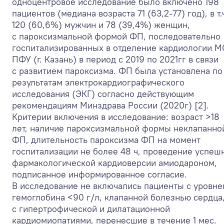
одноцентровое исследование было включено 198
пациентов (медиана возраста 71 (63,2-77) год), в т.
120 (60,6%) мужчин и 78 (39,4%) женщин,
с пароксизмальной формой ФП, последовательно
госпитализированных в отделение кардиологии 
ПФУ (г. Казань) в период с 2019 по 2021гг в связи
с развитием пароксизма. ФП была установлена по
результатам электрокардиографического
исследования (ЭКГ) согласно действующим
рекомендациям Минздрава России (2020г) [2].
Критерии включения в исследование: возраст >18
лет, наличие пароксизмальной формы неклапанно
ФП, длительность пароксизма ФП на момент
госпитализации не более 48 ч, проведение успеш
фармакологической кардиоверсии амиодароном,
подписанное информированное согласие.
В исследование не включались пациенты с уровне
гемоглобина <90 г/л, клапанной болезнью сердца
с гипертрофической и дилатационной
кардиомиопатиями, перенесшие в течение 1 мес.