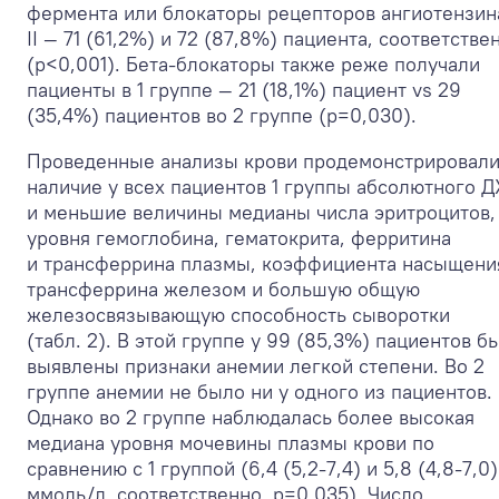
фермента или блокаторы рецепторов ангиотензин
II — 71 (61,2%) и 72 (87,8%) пациента, соответстве
(р<0,001). Бета-блокаторы также реже получали
пациенты в 1 группе — 21 (18,1%) пациент vs 29
(35,4%) пациентов во 2 группе (р=0,030).
Проведенные анализы крови продемонстрировал
наличие у всех пациентов 1 группы абсолютного 
и меньшие величины медианы числа эритроцитов,
уровня гемоглобина, гематокрита, ферритина
и трансферрина плазмы, коэффициента насыщени
трансферрина железом и большую общую
железосвязывающую способность сыворотки
(табл. 2). В этой группе у 99 (85,3%) пациентов б
выявлены признаки анемии легкой степени. Во 2
группе анемии не было ни у одного из пациентов.
Однако во 2 группе наблюдалась более высокая
медиана уровня мочевины плазмы крови по
сравнению с 1 группой (6,4 (5,2-7,4) и 5,8 (4,8-7,0)
ммоль/л, соответственно, р=0,035). Число