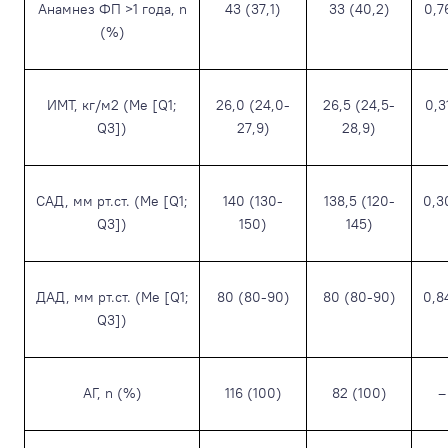
Анамнез ФП >1 года, n
43 (37,1)
33 (40,2)
0,7
(%)
ИМТ, кг/м
2
(Me [Q1;
26,0 (24,0-
26,5 (24,5-
0,3
Q3])
27,9)
28,9)
САД, мм рт.ст. (Me [Q1;
140 (130-
138,5 (120-
0,3
Q3])
150)
145)
ДАД, мм рт.ст. (Me [Q1;
80 (80-90)
80 (80-90)
0,8
Q3])
АГ, n (%)
116 (100)
82 (100)
–