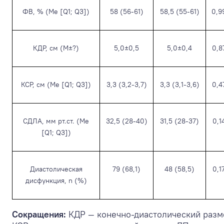
ФВ, % (Me [Q1; Q3])
58 (56-61)
58,5 (55-61)
0,9
КДР, см (M±?)
5,0±0,5
5,0±0,4
0,8
КСР, см (Me [Q1; Q3])
3,3 (3,2-3,7)
3,3 (3,1-3,6)
0,4
СДЛА, мм рт.ст. (Me
32,5 (28-40)
31,5 (28-37)
0,1
[Q1; Q3])
Диастолическая
79 (68,1)
48 (58,5)
0,1
дисфункция, n (%)
Сокращения:
КДР — конечно-диастолический разм