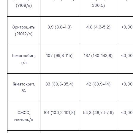
(?10
9
/л)
300,5)
Эритроциты
3,9 (3,6-4,3)
4,6 (4,3-5,2)
<0,00
(?10
12
/л)
Гемоглобин,
107 (99,8-115)
137 (130-143,8)
<0,00
г/л
Гематокрит,
33 (30,6-35,4)
42 (39,9-44)
<0,00
%
ОЖСС,
101 (100,2-101,8)
54,3 (48,7-57,9)
<0,00
мкмоль/л