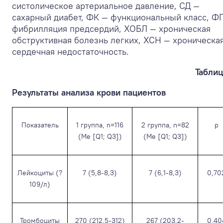
систолическое артериальное давление, СД —
сахарный диабет, ФК — функциональный класс, Ф
фибрилляция предсердий, ХОБЛ — хроническая
обструктивная болезнь легких, ХСН — хроническа
сердечная недостаточность.
Таблиц
Результаты анализа крови пациентов
Показатель
1 группа, n=116
2 группа, n=82
p
(Me [Q1; Q3])
(Me [Q1; Q3])
Лейкоциты (?
7 (5,8-8,3)
7 (6,1-8,3)
0,70
10
9
/л)
Тромбоциты
270 (212,5-312)
267 (203,2-
0,40