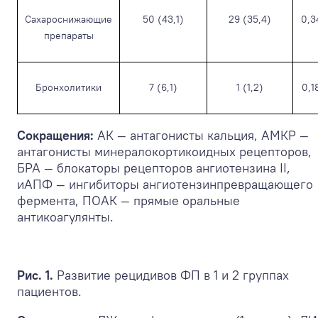
Сахароснижающие
50 (43,1)
29 (35,4)
0,3
препараты
Бронхолитики
7 (6,1)
1 (1,2)
0,1
Сокращения:
АК — антагонисты кальция, АМКР —
антагонисты минералокортикоидных рецепторов,
БРА — блокаторы рецепторов ангиотензина II,
иАПФ — ингибиторы ангиотензинпревращающего
фермента, ПОАК — прямые оральные
антикоагулянты.
Рис. 1.
Развитие рецидивов ФП в 1 и 2 группах
пациентов.