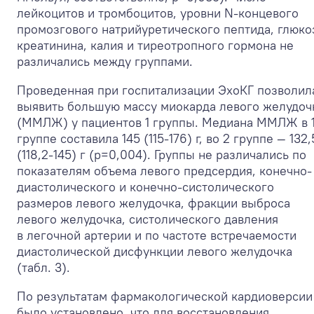
лейкоцитов и тромбоцитов, уровни N-концевого
промозгового натрийуретического пептида, глюко
креатинина, калия и тиреотропного гормона не
различались между группами.
Проведенная при госпитализации ЭхоКГ позволил
выявить большую массу миокарда левого желудоч
(ММЛЖ) у пациентов 1 группы. Медиана ММЛЖ в 
группе составила 145 (115-176) г, во 2 группе — 132,
(118,2-145) г (р=0,004). Группы не различались по
показателям объема левого предсердия, конечно-
диастолического и конечно-систолического
размеров левого желудочка, фракции выброса
левого желудочка, систолического давления
в легочной артерии и по частоте встречаемости
диастолической дисфункции левого желудочка
(табл. 3).
По результатам фармакологической кардиоверсии
было установлено, что для восстановления