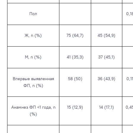
Пол
0,1
Ж, n (%)
75 (64,7)
45 (54,9)
М, n (%)
41 (35,3)
37 (45,1)
Впервые выявленная
58 (50)
36 (43,9)
0,1
ФП, n (%)
Анамнез ФП <1 года, n
15 (12,9)
14 (17,1)
0,4
(%)