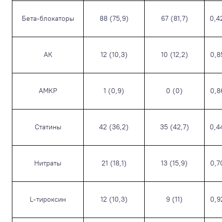
Бета-блокаторы
88 (75,9)
67 (81,7)
0,4
АК
12 (10,3)
10 (12,2)
0,8
АМКР
1 (0,9)
0 (0)
0,8
Статины
42 (36,2)
35 (42,7)
0,4
Нитраты
21 (18,1)
13 (15,9)
0,7
L-тироксин
12 (10,3)
9 (11)
0,9