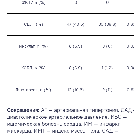
ФК IV, n (%)
0
0
–
СД, n (%)
47 (40,5)
30 (36,6)
0,6
Инсульт, n (%)
8 (6,9)
0 (0)
0,0
ХОБЛ, n (%)
8 (6,9)
1 (1,2)
0,0
Гипотиреоз, n (%)
12 (10,3)
9 (11)
0,9
Сокращения:
АГ — артериальная гипертония, ДАД
диастолическое артериальное давление, ИБС —
ишемическая болезнь сердца, ИМ — инфаркт
миокарда, ИМТ — индекс массы тела, САД —