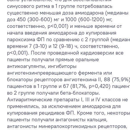
синусового ритма в 1 группе потребовалась
существенно меньшая доза амиодарона (медианы
доз 450 (300-600) мг и 1000 (600-1200) мг,
соответственно, р<0,001) и меньше времени от
начала введения амиодарона до купирования
пароксизма ФП по сравнению с 2 группой (медиа
времени 7 (3-10) и 12 (9-18) ч, соответственно,
р<0,001). После проведенной кардиоверсии все
пациенты получали прямые оральные
антикоагулянты, ингибиторы
ангиотензинпревращающего фермента или
блокаторы рецепторов ангиотензина II, 88 (75,9%
пациентов в 1 группе и 67 (81,7%, р=0,420) пациен
во 2 группе получали бета-блокаторы.
Антиаритмические препараты I, III и IV классов не
применялись, за исключением амиодарона для
купирования рецидивов ФП. Кроме того, некотор
пациенты получали антагонисты кальция,
антагонисты минералокортикоидных рецепторов,