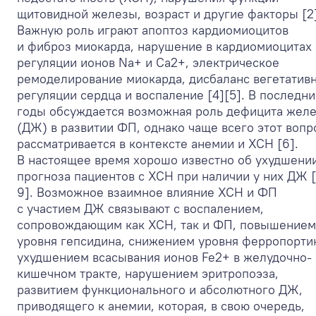
щитовидной железы, возраст и другие факторы [2]
Важную роль играют апоптоз кардиомиоцитов
и фиброз миокарда, нарушение в кардиомиоцитах
регуляции ионов Na
+
и Ca
2+
, электрическое
ремоделирование миокарда, дисбаланс вегетатив
регуляции сердца и воспаление [4][5]. В последн
годы обсуждается возможная роль дефицита жел
(ДЖ) в развитии ФП, однако чаще всего этот вопр
рассматривается в контексте анемии и ХСН [6].
В настоящее время хорошо известно об ухудшени
прогноза пациентов с ХСН при наличии у них ДЖ [
9]. Возможное взаимное влияние ХСН и ФП
с участием ДЖ связывают с воспалением,
сопровождающим как ХСН, так и ФП, повышением
уровня гепсидина, снижением уровня ферропорти
ухудшением всасывания ионов Fe
2+
в желудочно-
кишечном тракте, нарушением эритропоэза,
развитием функционального и абсолютного ДЖ,
приводящего к анемии, которая, в свою очередь,