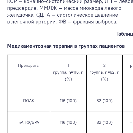
КСР — конечно-систолический размер, ЛП — лево
предсердие, ММЛЖ — масса миокарда левого
желудочка, СДЛА — систолическое давление
в легочной артерии, ФВ — фракция выброса.
Таблиц
Медикаментозная терапия в группах пациентов
Препараты
1
2
p
группа, n=116, n
группа, n=82, n
(%)
(%)
ПОАК
116 (100)
82 (100)
–
иАПФ/БРА
116 (100)
82 (100)
–