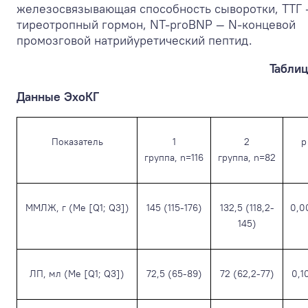
железосвязывающая способность сыворотки, ТТГ 
тиреотропный гормон, NT-proBNP — N-концевой
промозговой натрийуретический пептид.
Таблиц
Данные ЭхоКГ
Показатель
1
2
p
группа, n=116
группа, n=82
ММЛЖ, г (Me [Q1; Q3])
145 (115-176)
132,5 (118,2-
0,0
145)
ЛП, мл (Me [Q1; Q3])
72,5 (65-89)
72 (62,2-77)
0,1