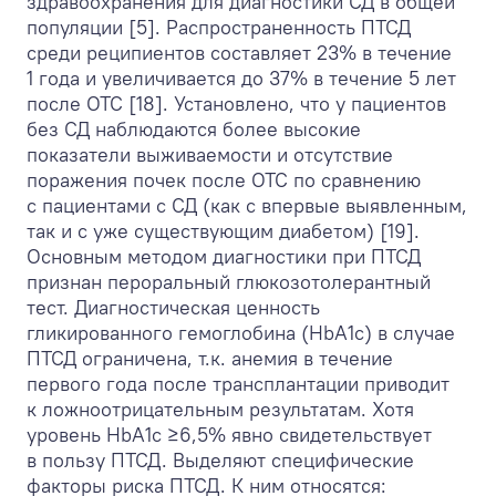
здравоохранения для диагностики СД в общей
популяции [5]. Распространенность ПТСД
среди реципиентов составляет 23% в течение
1 года и увеличивается до 37% в течение 5 лет
после ОТС [18]. Установлено, что у пациентов
без СД наблюдаются более высокие
показатели выживаемости и отсутствие
поражения почек после ОТС по сравнению
с пациентами с СД (как с впервые выявленным,
так и с уже существующим диабетом) [19].
Основным методом диагностики при ПТСД
признан пероральный глюкозотолерантный
тест. Диагностическая ценность
гликированного гемоглобина (HbA
1с
) в случае
ПТСД ограничена, т.к. анемия в течение
первого года после трансплантации приводит
к ложноотрицательным результатам. Хотя
уровень HbA
1с
≥6,5% явно свидетельствует
в пользу ПТСД. Выделяют специфические
факторы риска ПТСД. К ним относятся: