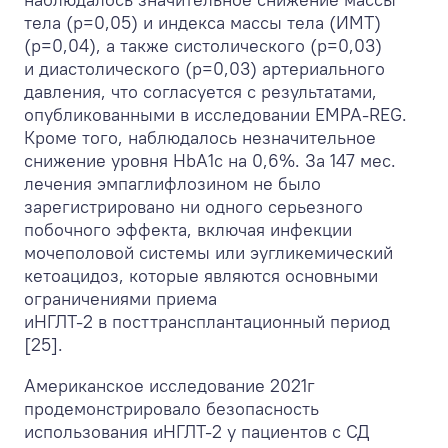
тела (р=0,05) и индекса массы тела (ИМТ)
(р=0,04), а также систолического (р=0,03)
и диастолического (р=0,03) артериального
давления, что согласуется с результатами,
опубликованными в исследовании EMPA-REG.
Кроме того, наблюдалось незначительное
снижение уровня HbA
1c
на 0,6%. За 147 мес.
лечения эмпаглифлозином не было
зарегистрировано ни одного серьезного
побочного эффекта, включая инфекции
мочеполовой системы или эугликемический
кетоацидоз, которые являются основными
ограничениями приема
иНГЛТ-2 в посттрансплантационный период
[25].
Американское исследование 2021г
продемонстрировало безопасность
использования иНГЛТ-2 у пациентов с СД