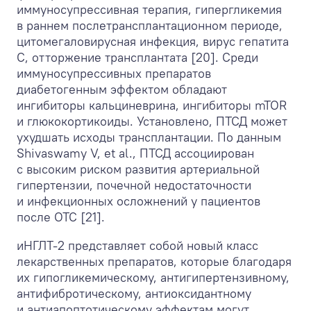
иммуносупрессивная терапия, гипергликемия
в раннем послетрансплантационном периоде,
цитомегаловирусная инфекция, вирус гепатита
С, отторжение трансплантата [20]. Среди
иммуносупрессивных препаратов
диабетогенным эффектом обладают
ингибиторы кальциневрина, ингибиторы mTOR
и глюкокортикоиды. Установлено, ПТСД может
ухудшать исходы трансплантации. По данным
Shivaswamy V, et al., ПТСД ассоциирован
с высоким риском развития артериальной
гипертензии, почечной недостаточности
и инфекционных осложнений у пациентов
после ОТС [21].
иНГЛТ-2 представляет собой новый класс
лекарственных препаратов, которые благодаря
их гипогликемическому, антигипертензивному,
антифибротическому, антиоксидантному
и антиапоптотическому эффектам могут