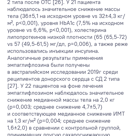
2 типа после ОТС [26]. У 21 пациента
наблюдалось значительное снижение массы
тела (36±5,1 на исходном уровне vs 32±4,3 кг/
м², p<0,001), уровня HbA
1c
(7,5% на исходном
уровне vs 6,6%, p<0,001), холестерина
липопротеинов низкой плотности (65 (65,5-72)
vs 57 (49,5-61,5) мг/дл, p=0,006), а также реже
использовались инъекции инсулина.
Аналогичные результаты применения
эмпаглифлозина были получены
в австралийском исследовании 2019г среди
реципиентов донорского сердца с СД 2 типа
[27]. У 22 пациентов на фоне лечения
эмпаглифлозином наблюдалось значительное
снижение медианной массы тела на 2,0 кг
(р=0,003; среднее снижение 4,7±5,7)
и соответствующее медианное снижение ИМТ
на 1,3 кг/м² (р=0,004; среднее снижение
1,6±2,0) в сравнении с контрольной группой,
принимавших другую сахароснижающую