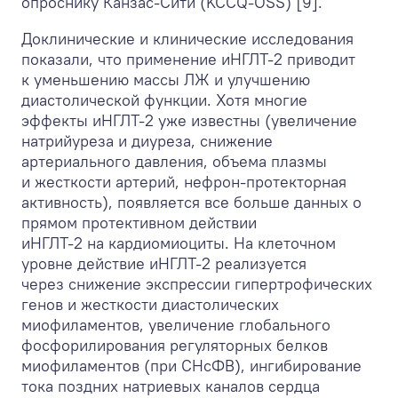
опроснику Канзас-Сити (KCCQ-OSS) [9].
Доклинические и клинические исследования
показали, что применение иНГЛТ-2 приводит
к уменьшению массы ЛЖ и улучшению
диастолической функции. Хотя многие
эффекты иНГЛТ-2 уже известны (увеличение
натрийуреза и диуреза, снижение
артериального давления, объема плазмы
и жесткости артерий, нефрон-протекторная
активность), появляется все больше данных о
прямом протективном действии
иНГЛТ-2 на кардиомиоциты. На клеточном
уровне действие иНГЛТ-2 реализуется
через снижение экспрессии гипертрофических
генов и жесткости диастолических
миофиламентов, увеличение глобального
фосфорилирования регуляторных белков
миофиламентов (при СНсФВ), ингибирование
тока поздних натриевых каналов сердца