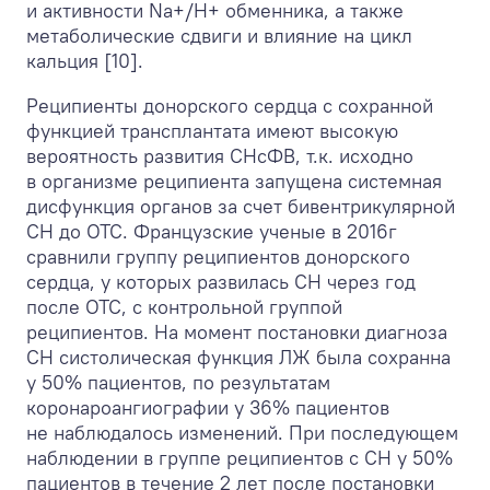
и активности Na
+
/H
+
обменника, а также
метаболические сдвиги и влияние на цикл
кальция [10].
Реципиенты донорского сердца c сохранной
функцией трансплантата имеют высокую
вероятность развития СНсФВ, т.к. исходно
в организме реципиента запущена системная
дисфункция органов за счет бивентрикулярной
СН до ОТС. Французские ученые в 2016г
сравнили группу реципиентов донорского
сердца, у которых развилась СН через год
после ОТС, с контрольной группой
реципиентов. На момент постановки диагноза
СН систолическая функция ЛЖ была сохранна
у 50% пациентов, по результатам
коронароангиографии у 36% пациентов
не наблюдалось изменений. При последующем
наблюдении в группе реципиентов с СН у 50%
пациентов в течение 2 лет после постановки