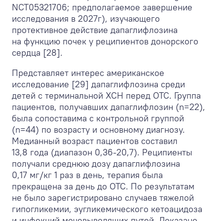
NCT05321706; предполагаемое завершение
исследования в 2027г), изучающего
протективное действие дапаглифлозина
на функцию почек у реципиентов донорского
сердца [28].
Представляет интерес американское
исследование [29] дапаглифлозина среди
детей с терминальной ХСН перед ОТС. Группа
пациентов, получавших дапаглифлозин (n=22),
была сопоставима с контрольной группой
(n=44) по возрасту и основному диагнозу.
Медианный возраст пациентов составил
13,8 года (диапазон 0,36-20,7). Реципиенты
получали среднюю дозу дапаглифлозина
0,17 мг/кг 1 раз в день, терапия была
прекращена за день до ОТС. По результатам
не было зарегистрировано случаев тяжелой
гипогликемии, эугликемического кетоацидоза
и инфекций мочевыводящих путей. Доказано,