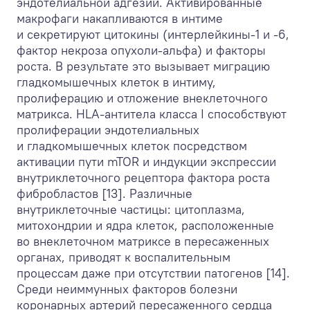
эндотелиальной адгезии. Активированные
макрофаги накапливаются в интиме
и секретируют цитокины (интерлейкины-1 и -6,
фактор некроза опухоли-альфа) и факторы
роста. В результате это вызывает миграцию
гладкомышечных клеток в интиму,
пролиферацию и отложение внеклеточного
матрикса. HLA-антитела класса I способствуют
пролиферации эндотелиальных
и гладкомышечных клеток посредством
активации пути mTOR и индукции экспрессии
внутриклеточного рецептора фактора роста
фибробластов [13]. Различные
внутриклеточные частицы: цитоплазма,
митохондрии и ядра клеток, расположенные
во внеклеточном матриксе в пересаженных
органах, приводят к воспалительным
процессам даже при отсутствии патогенов [14].
Среди неиммунных факторов болезни
коронарных артерий пересаженного сердца