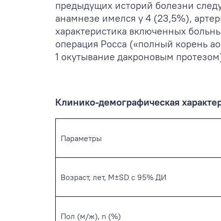
предыдущих историй болезни следуе
анамнезе имелся у 4 (23,5%), арте
характеристика включенных больных
операция Росса («полный корень ао
1 окутывание дакроновым протезом
Клинико-демографическая характер
Параметры
Возраст, лет, M±SD с 95% ДИ
Пол (м/ж), n (%)