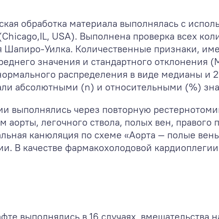
ская обработка материала выполнялась с испол
 (Chicago,IL, USA). Выполнена проверка всех к
 Шапиро-Уилка. Количественные признаки, им
реднего значения и стандартного отклонения 
нормального распределения в виде медианы и 25
ли абсолютными (n) и относительными (%) зн
ии выполнялись через повторную рестернотоми
 аорты, легочного ствола, полых вен, правого 
ральная канюляция по схеме «Аорта — полые ве
ии. В качестве фармакохолодовой кардиоплегии
фте выполнялись в 16 случаях, вмешательства на