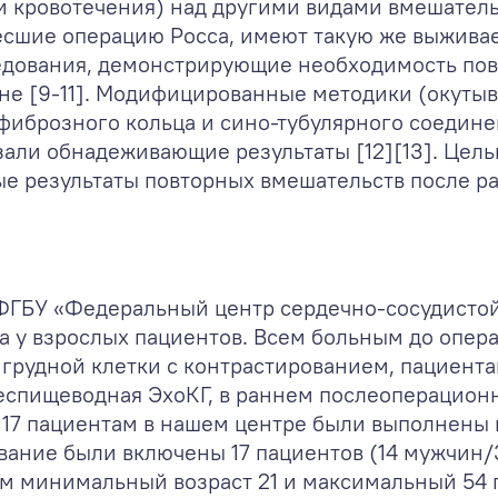
и кровотечения) над другими видами вмешатель
есшие операцию Росса, имеют такую же выживаем
едования, демонстрирующие необходимость пов
пане [9-11]. Модифицированные методики (окуты
фиброзного кольца и сино-тубулярного соедин
зали обнадеживающие результаты [12][13]. Цел
е результаты повторных вмешательств после р
в ФГБУ «Федеральный центр сердечно-сосудисто
а у взрослых пациентов. Всем больным до опер
грудной клетки с контрастированием, пациента
спищеводная ЭхоКГ, в раннем послеоперацион
 17 пациентам в нашем центре были выполнены
ование были включены 17 пациентов (14 мужчин
том минимальный возраст 21 и максимальный 54 