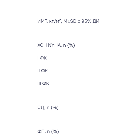
ИМТ, кг/м², M±SD с 95% ДИ
ХСН NYHA, n (%)
I ФК
II ФК
III ФК
СД, n (%)
ФП, n (%)