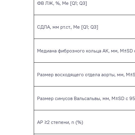
ФВ ЛЖ, %, Ме [Q1; Q3]
СДЛА, мм рт.ст., Ме [Q1; Q3]
Медиана фиброзного кольца АК, мм, M±SD
Размер восходящего отдела аорты, мм, M±
Размер синусов Вальсальвы, мм, M±SD с 9
АР ≥2 степени, n (%)