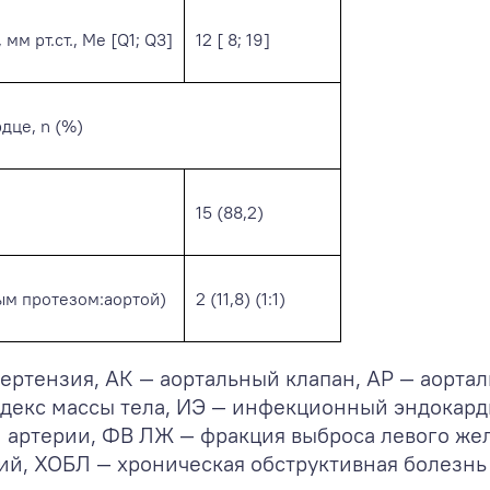
м рт.ст., Ме [Q1; Q3]
12 [ 8; 19]
дце, n (%)
15 (88,2)
м протезом:аортой)
2 (11,8) (1:1)
ертензия, АК — аортальный клапан, АР — аортал
декс массы тела, ИЭ — инфекционный эндокарди
й артерии, ФВ ЛЖ — фракция выброса левого ж
ий, ХОБЛ — хроническая обструктивная болезнь