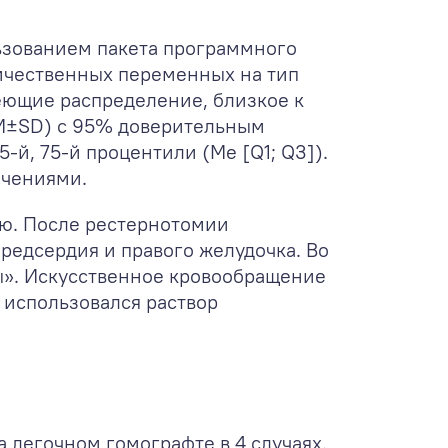
ьзованием пакета программного
оличественных переменных на тип
еющие распределение, близкое к
(M±SD) с 95% доверительным
-й, 75-й процентили (Me [Q1; Q3]).
ачениями.
ю. После рестернотомии
предсердия и правого желудочка. Во
ны». Искусственное кровообращение
 использовался раствор
 легочном гомографте в 4 случаях.