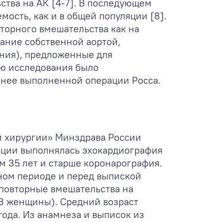
ства на АК [4-7]. В последующем
ость, как и в общей популяции [8].
торного вмешательства как на
вание собственной аортой,
ения), предложенные для
ью исследования было
анее выполненной операции Росса.
й хирургии» Минздрава России
ации выполнялась эхокардиография
м 35 лет и старше коронарография.
ном периоде и перед выпиской
 повторные вмешательства на
/3 женщины). Средний возраст
года. Из анамнеза и выписок из