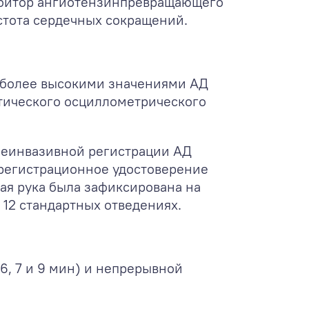
гибитор ангиотензинпревращающего
стота сердечных сокращений.
с более высокими значениями АД
тического осциллометрического
неинвазивной регистрации АД
, регистрационное удостоверение
вая рука была зафиксирована на
 12 стандартных отведениях.
6, 7 и 9 мин) и непрерывной