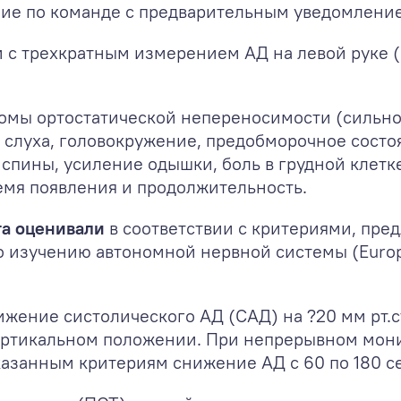
ие по команде с предварительным уведомлением
 с трехкратным измерением АД на левой руке (н
омы ортостатической непереносимости (сильно
е слуха, головокружение, предобморочное состоя
 спины, усиление одышки, боль в грудной клетк
емя появления и продолжительность.
та оценивали
в соответствии с критериями, пр
 изучению автономной нервной системы (Europe
нижение систолического АД (САД) на ?20 мм рт.
 в вертикальном положении. При непрерывном м
азанным критериям снижение АД с 60 по 180 се