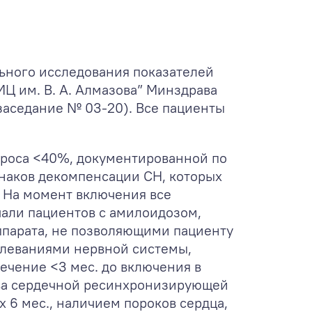
ьного исследования показателей
Ц им. В. А. Алмазова” Минздрава
заседание № 03-20). Все пациенты
броса <40%, документированной по
знаков декомпенсации СН, которых
 На момент включения все
али пациентов с амилоидозом,
ппарата, не позволяющими пациенту
олеваниями нервной системы,
чение <3 мес. до включения в
ва сердечной ресинхронизирующей
 6 мес., наличием пороков сердца,