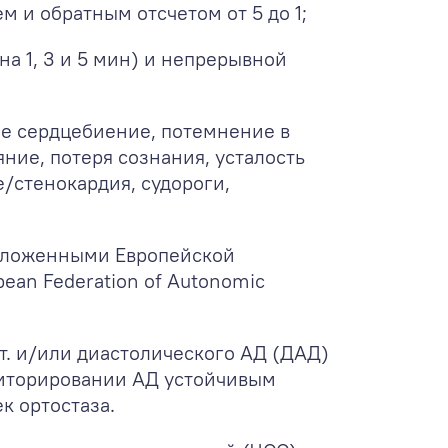
 и обратным отсчетом от 5 до 1;
а 1, 3 и 5 мин) и непрерывной
е сердцебиение, потемнение в
ние, потеря сознания, усталость
е/стенокардия, судороги,
едложенными Европейской
an Federation of Autonomic
ст. и/или диастолического АД (ДАД)
ониторировании АД устойчивым
к ортостаза.