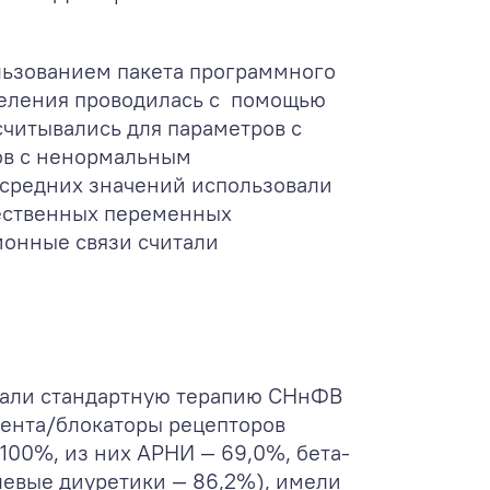
ользованием пакета программного
еделения проводилась с помощью
считывались для параметров с
ов с ненормальным
 средних значений использовали
чественных переменных
ионные связи считали
учали стандартную терапию СНнФВ
ента/блокаторы рецепторов
100%, из них АРНИ — 69,0%, бета-
левые диуретики — 86,2%), имели