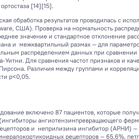
ортостаза [14][15].
еская обработка результатов проводилась с исп
Sftware, США). Проверка на нормальность распр
еднее значение и стандартное отклонение рас
ана и межквартильный размах — для параметр
альным распределением данных при сравнении
-Уитни. Для сравнения частот признаков и ка
 Пирсона. Различия между группами и корреляц
ти р<0,05.
едование включено 87 пациентов, которые пол
 (ингибиторы ангиотензинпревращающего ферм
рецепторов и неприлизина ингибитор (АРНИ) — 
инералокортикоидных рецепторов — 65,6%, пет