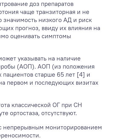
трование доз препаратов
тония чаще транзиторная и не
ю значимость низкого АД и риск
щих прогноз, ввиду их влияния на
димо оценивать симптомы
может указывать на наличие
пробы (АОП). АОП (из положения
пациентов старше 65 лет [4] и
 на первом и последующих визитах
тота классической ОГ при СН
те ортостаза, отсутствуют.
П с непрерывным мониторированием
ереносимости.