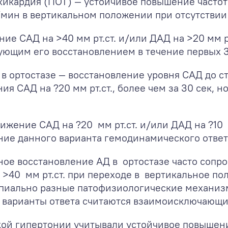
ахикардия (ПОТ) — устойчивое повышение часто
./мин в вертикальном положении при отсутствии
ие САД на >40 мм рт.ст. и/или ДАД на >20 мм рт
ющим его восстановлением в течение первых 30
в ортостазе — восстановление уровня САД до с
я САД на ?20 мм рт.ст., более чем за 30 сек, 
нижение САД на ?20 мм рт.ст. и/или ДАД на ?10 
ие данного варианта гемодинамического ответа
ное восстановление АД в ортостазе часто сопр
40 мм рт.ст. при переходе в вертикальное по
ципиально разные патофизиологические механиз
ые варианты ответа считаются взаимоисключающ
ской гипертонии учитывали устойчивое повыше