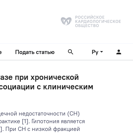
е
Подать статью
Ру
тазе при хронической
ссоциации с клиническим
дечной недостаточности (СН)
ктике [1]. Гипотония является
]. При СН с низкой фракцией