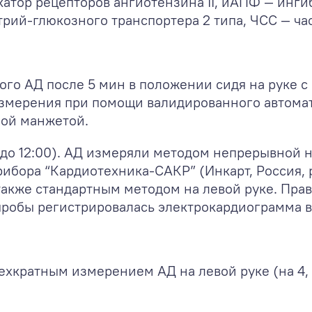
катор рецепторов ангиотензина II, иАПФ — ин
рий-глюкозного транспортера 2 типа, ЧСС — ча
ого АД после 5 мин в положении сидя на руке 
измерения при помощи валидированного автома
ной манжетой.
(до 12:00). АД измеряли методом непрерывной 
 прибора “Кардиотехника-САКР” (Инкарт, Россия
 также стандартным методом на левой руке. Пра
пробы регистрировалась электрокардиограмма в
рехкратным измерением АД на левой руке (на 4, 