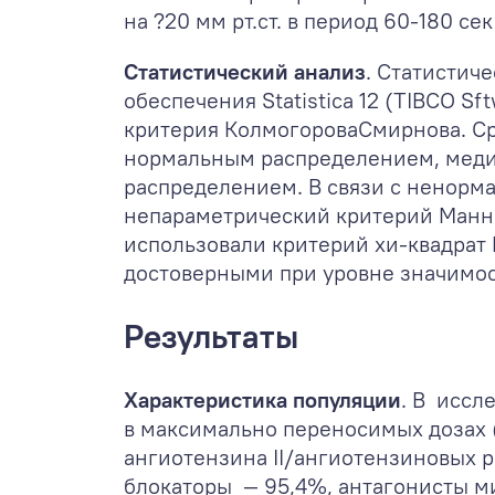
на ?20 мм рт.ст. в период 60-180 сек 
Статистический анализ
. Статистич
обеспечения Statistica 12 (TIBCO 
критерия КолмогороваСмирнова. Ср
нормальным распределением, меди
распределением. В связи с ненорм
непараметрический критерий Манна
использовали критерий хи-квадрат
достоверными при уровне значимос
Результаты
Характеристика популяции
. В иссл
в максимально переносимых дозах
ангиотензина II/ангиотензиновых 
блокаторы — 95,4%, антагонисты м