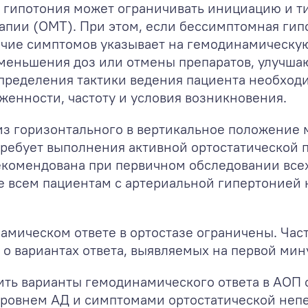
 гипотония может ограничивать инициацию и ти
пии (ОМТ). При этом, если бессимптомная гипо
личие симптомов указывает на гемодинамическу
меньшения доз или отмены препаратов, улучшаю
я определения тактики ведения пациента необхо
аженности, частоту и условия возникновения.
из горизонтального в вертикальное положение 
требует выполнения активной ортостатической 
комендована при первичном обследовании всех 
же всем пациентам с артериальной гипертонией
амическом ответе в ортостазе ограничены. Час
е о вариантах ответа, выявляемых на первой мину
ить варианты гемодинамического ответа в АО
уровнем АД и симптомами ортостатической неп