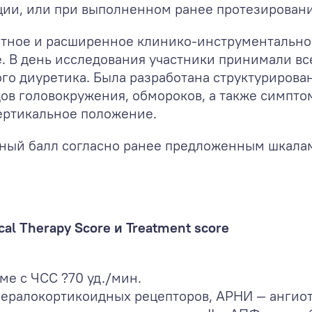
ии, или при выполненном ранее протезировани
тное и расширенное клинико-инструментальное
. В день исследования участники принимали вс
о диуретика. Была разработана структурированна
ов головокружения, обмороков, а также симпто
ертикальное положение.
ный балл согласно ранее предложенным шкала
l Therapy Score и Treatment score
ме с ЧСС ?70 уд./мин.
ералокортикоидных рецепторов, АРНИ — ангио