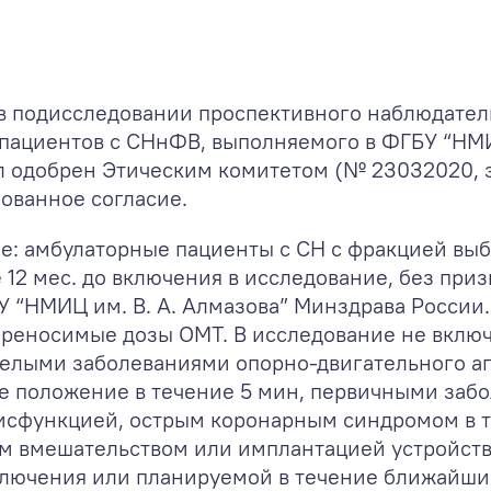
 подисследовании проспективного наблюдател
 пациентов с СНнФВ, выполняемого в ФГБУ “НМИ
л одобрен Этическим комитетом (№ 23032020, 
ованное согласие.
е: амбулаторные пациенты с СН с фракцией вы
12 мес. до включения в исследование, без при
 “НМИЦ им. В. А. Алмазова” Минздрава России.
реносимые дозы ОМТ. В исследование не включ
елыми заболеваниями опорно-двигательного а
е положение в течение 5 мин, первичными заб
сфункцией, острым коронарным синдромом в те
им вмешательством или имплантацией устройст
ключения или планируемой в течение ближайших