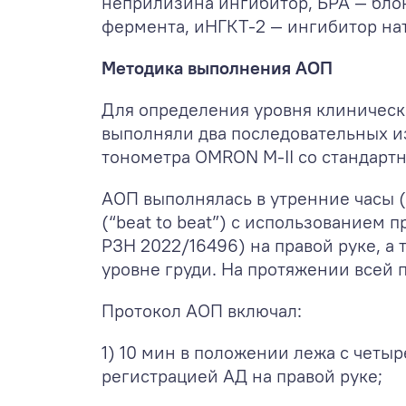
неприлизина ингибитор, БРА — бло
фермента, иНГКТ-2 — ингибитор нат
Методика выполнения АОП
Для определения уровня клиническ
выполняли два последовательных 
тонометра OMRON M-II со стандарт
АОП выполнялась в утренние часы 
(“beat to beat”) с использованием
РЗН 2022/16496) на правой руке, а
уровне груди. На протяжении всей 
Протокол АОП включал:
1) 10 мин в положении лежа с четы
регистрацией АД на правой руке;