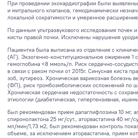
При проведении эхокардиографии были выявлены 
и митрального клапанов, гемодинамически незнач
локальной сократимости и умеренное расширение
По данным ультразвукового исследования почек 
кисты правой почки. Исключены нарушения уроди
Пациентка была выписана из отделения с клиничес
(АГ). Экзогенно-конституциональное ожирение 1 с
гемоглобина <8 ммоль/л. Риск сердечно-сосудист
в связи с раком почки от 2015г. Синусная киста п
зоб, эутиреоз. Хроническая варикозная болезнь 
(ФП), риск тромбоэмболических осложнений по 
Хроническая сердечная недостаточность с сохран
этиологии (диабетическая, гипертензивная, ишем
Был рекомендован прием дапаглифлозина 10 мг, апик
спиронолактона 25 мг/сут., аторвастатина 40 мг/с
мл/мин/1,73 м
2
, был рекомендован контроль пока
объеме, за исключением аторвастатина, прием к