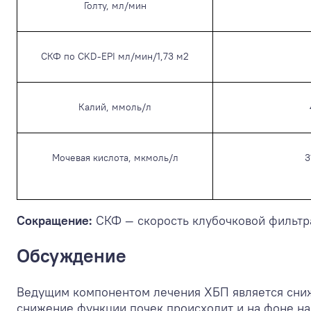
Голту, мл/мин
СКФ по CKD-EPI мл/мин/1,73 м
2
Калий, ммоль/л
Мочевая кислота, мкмоль/л
3
Сокращение:
СКФ — скорость клубочковой фильтр
Обсуждение
Ведущим компонентом лечения ХБП является сниже
снижение функции почек происходит и на фоне н