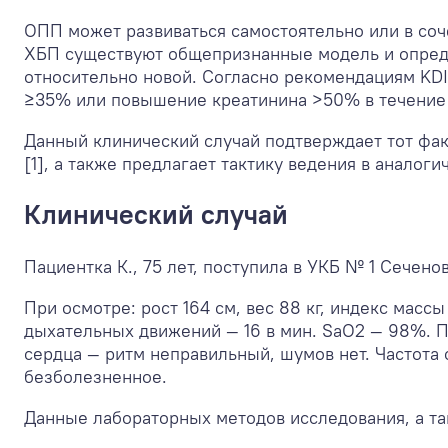
ОПП может развиваться самостоятельно или в соч
ХБП существуют общепризнанные модель и опреде
относительно новой. Согласно рекомендациям KD
≥35% или повышение креатинина >50% в течение м
Данный клинический случай подтверждает тот фак
[1], а также предлагает тактику ведения в аналог
Клинический случай
Пациентка К., 75 лет, поступила в УКБ № 1 Сечен
При осмотре: рост 164 см, вес 88 кг, индекс массы
дыхательных движений — 16 в мин. SaО
2
— 98%. Пр
сердца — ритм неправильный, шумов нет. Частота 
безболезненное.
Данные лабораторных методов исследования, а та