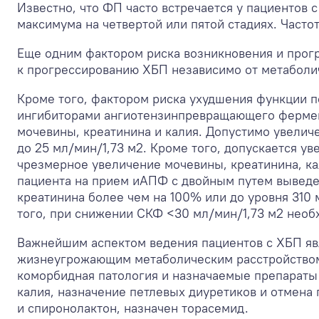
Известно, что ФП часто встречается у пациентов 
максимума на четвертой или пятой стадиях. Часто
Еще одним фактором риска возникновения и прог
к прогрессированию ХБП независимо от метаболиче
Кроме того, фактором риска ухудшения функции п
ингибиторами ангиотензинпревращающего фермент
мочевины, креатинина и калия. Допустимо увели
до 25 мл/мин/1,73 м
2
. Кроме того, допускается у
чрезмерное увеличение мочевины, креатинина, к
пациента на прием иАПФ с двойным путем выведен
креатинина более чем на 100% или до уровня 310
того, при снижении СКФ <30 мл/мин/1,73 м
2
необх
Важнейшим аспектом ведения пациентов с ХБП яв
жизнеугрожающим метаболическим расстройством
коморбидная патология и назначаемые препараты
калия, назначение петлевых диуретиков и отмена
и спиронолактон, назначен торасемид.