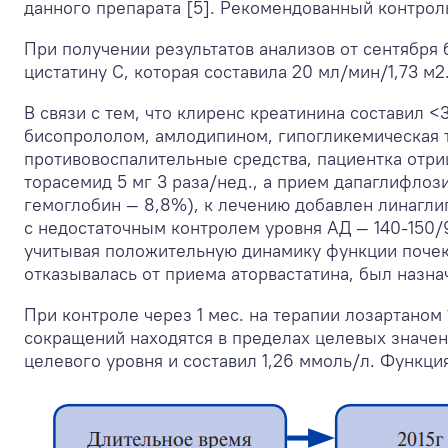
данного препарата [5]. Рекомендованный контрол
При получении результатов анализов от сентября
цистатину С, которая составила 20 мл/мин/1,73 м
2
В связи с тем, что клиренс креатинина составил 
бисопрололом, амлодипином, гипогликемическая 
противовоспалительные средства, пациентка отри
торасемид 5 мг 3 раза/нед., а прием дапаглифло
гемоглобин — 8,8%), к лечению добавлен линаглип
с недостаточным контролем уровня АД — 140-150/9
учитывая положительную динамику функции почек. К
отказывалась от приема аторвастатина, был назнач
При контроле через 1 мес. на терапии лозартаном 1
сокращений находятся в пределах целевых значен
целевого уровня и составил 1,26 ммоль/л. Функци