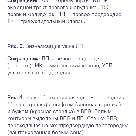
Сокращения:
Ао — корень аорты, ВТПЖ —
выходной тракт правого желудочка, ПЖ —
правый желудочек, ПП — правое предсердие,
ТК — трикуспидальный клапан.
Рис. 3.
Визуализация ушка ЛП.
Сокращения:
ЛП — левое предсердие
(полость), МК — митральный клапан, УЛП —
ушко левого предсердия.
Рис. 4.
На изображении выведены: проводник
(белая стрелка) с шифтом (зеленая стрелка)
и бужом (красная стрелка) в ВПВ. Белым
контуром выделены ВПВ и ЛП. Стенка ВПВ,
переходящая на межпредсердную перегородку
(заштрихованная белым зона).