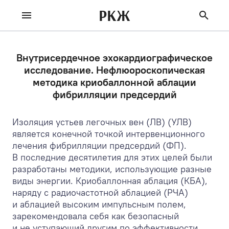
РКЖ
Внутрисердечное эхокардиографическое
исследование. Нефлюороскопическая
методика криобаллонной аблации
фибрилляции предсердий
Изоляция устьев легочных вен (ЛВ) (УЛВ)
является конечной точкой интервенционного
лечения фибрилляции предсердий (ФП).
В последние десятилетия для этих целей были
разработаны методики, использующие разные
виды энергии. Криобаллонная аблация (КБА),
наряду с радиочастотной аблацией (РЧА)
и аблацией высоким импульсным полем,
зарекомендовала себя как безопасный
и не уступающий другим по эффективности