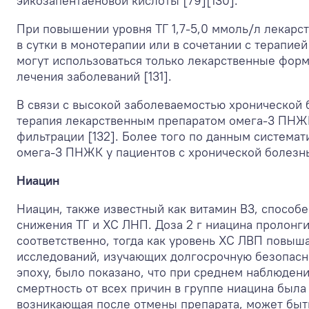
эйкозапентаеновой кислоты [79][130].
При повышении уровня ТГ 1,7-5,0 ммоль/л лекарст
в сутки в монотерапии или в сочетании с терапи
могут использоваться только лекарственные фор
лечения заболеваний [131].
В связи с высокой заболеваемостью хронической 
терапия лекарственным препаратом омега-3 ПНЖК
фильтрации [132]. Более того по данным система
омега-3 ПНЖК у пациентов с хронической болезнь
Ниацин
Ниацин, также известный как витамин B
3
, способ
снижения ТГ и ХС ЛНП. Доза 2 г ниацина пролонг
соответственно, тогда как уровень ХС ЛВП повыша
исследований, изучающих долгосрочную безопасно
эпоху, было показано, что при среднем наблюдении
смертность от всех причин в группе ниацина была 
возникающая после отмены препарата, может быт