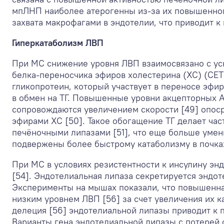
мпЛНП наиболее атерогенны из-за их повышенног
захвата макрофагами в эндотелии, что приводит к 
Гиперкатаболизм ЛВП
При МС снижение уровня ЛВП взаимосвязано с уск
белка-переносчика эфиров холестерина (ХС) (CET
гликопротеин, который участвует в переносе эф
в обмен на ТГ. Повышенные уровни акцепторных 
сопровождаются увеличением скорости [49] опос
эфирами ХС [50]. Такое обогащение ТГ делает ч
печёночными липазами [51], что еще больше умен
подвержены более быстрому катаболизму в почках 
При МС в условиях резистентности к инсулину эн
[54]. Эндотелиальная липаза секретируется эндот
Эксперименты на мышах показали, что повышенна
низким уровнем ЛВП [56] за счет увеличения их ка
делеция [56] эндотелиальной липазы приводит к 
Варианты гена эндотелиальной липазы с потерей