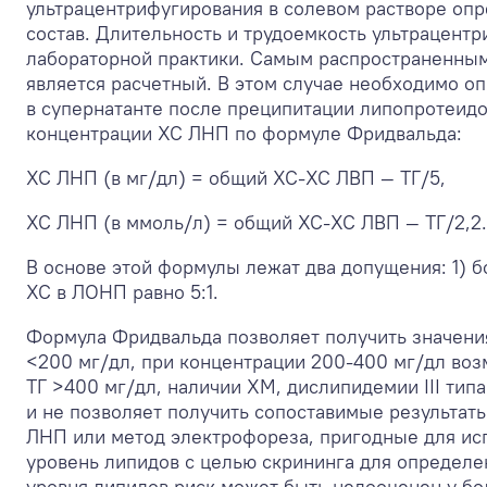
ультрацентрифугирования в солевом растворе опр
состав. Длительность и трудоемкость ультрацентр
лабораторной практики. Самым распространенным
является расчетный. В этом случае необходимо о
в супернатанте после преципитации липопротеид
концентрации ХС ЛНП по формуле Фридвальда:
ХС ЛНП (в мг/дл) = общий ХС-ХС ЛВП — ТГ/5,
ХС ЛНП (в ммоль/л) = общий ХС-ХС ЛВП — ТГ/2,2.
В основе этой формулы лежат два допущения: 1) 
ХС в ЛОНП равно 5:1.
Формула Фридвальда позволяет получить значен
<200 мг/дл, при концентрации 200-400 мг/дл во
ТГ >400 мг/дл, наличии ХМ, дислипидемии III т
и не позволяет получить сопоставимые результат
ЛНП или метод электрофореза, пригодные для исп
уровень липидов с целью скрининга для определе
уровня липидов риск может быть недооценен у бол