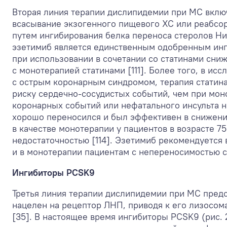
Вторая линия терапии дислипидемии при МС вклю
всасывание экзогенного пищевого ХС или реабсор
путем ингибирования белка переноса стеролов Нима
эзетимиб является единственным одобренным инг
при использовании в сочетании со статинами сн
с монотерапией статинами [111]. Более того, в ис
с острым коронарным синдромом, терапия статина
риску сердечно-сосудистых событий, чем при мон
коронарных событий или нефатального инсульта н
хорошо переносился и был эффективен в снижени
в качестве монотерапии у пациентов в возрасте 75 
недостаточностью [114]. Эзетимиб рекомендуется 
и в монотерапии пациентам с непереносимостью с
Ингибиторы PCSK9
Третья линия терапии дислипидемии при МС пре
нацелен на рецептор ЛНП, приводя к его лизосом
[35]. В настоящее время ингибиторы PCSK9 (рис.