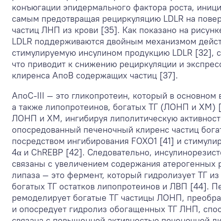
конъюгации эпидермального фактора роста, иниц
самым предотвращая рециркуляцию LDLR на повер
частиц ЛНП из крови [35]. Как показано на рисун
LDLR поддерживаются двойным механизмом действ
стимулируемую инсулином продукцию LDLR [32], с
что приводит к снижению рециркуляции и экспрес
клиренса AпoB содержащих частиц [37].
АпoC-III — это гликопротеин, который в основно
а также липопротеинов, богатых ТГ (ЛОНП и ХМ) 
ЛОНП и ХМ, ингибируя липолитическую активность
опосредованный печеночный клиренс частиц богаты
посредством ингибирования FOXO1 [41] и стимули
4α и ChREBP [42]. Следовательно, инсулинорезис
связаны с увеличением содержания атерогенных р
липаза — это фермент, который гидролизует ТГ из
богатых ТГ остатков липопротеинов и ЛВП [44]. П
ремоделирует богатые ТГ частицы ЛОНП, преобра
и опосредует гидролиз обогащенных ТГ ЛНП, спо
связана с повышенной активностью печеночной ли