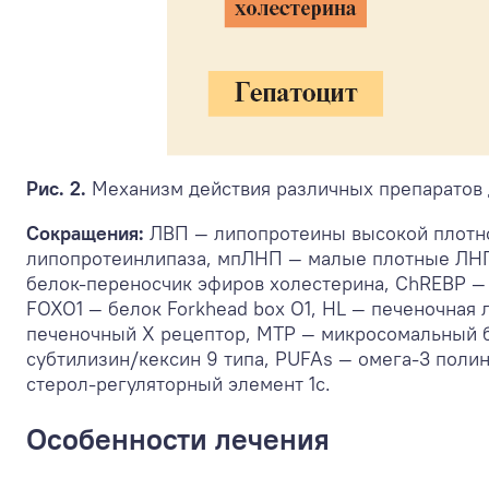
Рис. 2.
Механизм действия различных препаратов 
Сокращения:
ЛВП — липопротеины высокой плотн
липопротеинлипаза, мпЛНП — малые плотные ЛНП
белок-переносчик эфиров холестерина, ChREBP —
FOXO1 — белок Forkhead box O1, HL — печеночная 
печеночный X рецептор, MTP — микросомальный б
субтилизин/кексин 9 типа, PUFAs — омега-3 пол
стерол-регуляторный элемент 1c.
Особенности лечения