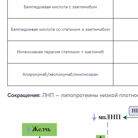
Бемпедоевая кислота с эзетимибом
Бемпедоевая кислота со статином и эзетимибом
Интенсивная терапия статином + эзетимиб
Алирокумаб/эволокумаб/инклисиран
Сокращения:
ЛНП — липопротеины низкой плотнос