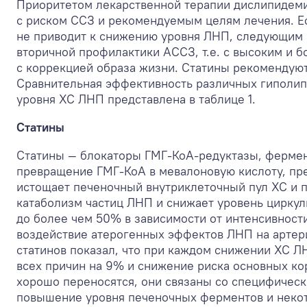
Приоритетом лекарственной терапии дислипидеми
с риском ССЗ и рекомендуемым целям лечения. Е
не приводит к снижению уровня ЛНП, следующим 
вторичной профилактики АССЗ, т.е. с высоким и 
с коррекцией образа жизни. Статины рекомендуютс
Сравнительная эффективность различных гиполип
уровня ХС ЛНП представлена в таблице 1.
Статины
Статины — блокаторы ГМГ-КоА-редуктазы, фермент
превращение ГМГ-КоА в мевалоновую кислоту, пред
истощает печеночный внутриклеточный пул ХС и п
катаболизм частиц ЛНП и снижает уровень цирку
до более чем 50% в зависимости от интенсивности
воздействие атерогенных эффектов ЛНП на артер
статинов показал, что при каждом снижении ХС Л
всех причин на 9% и снижение риска основных кор
хорошо переносятся, они связаны со специфичес
повышение уровня печеночных ферментов и некот