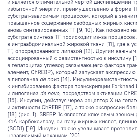
и является отличительной чертой дислипидемии п
избыточной энергии, преимущественно в форме ТГ
субстрат-зависимым процессом, который в значите
повышенное содержание свободных жирных кислот
вновь синтезированных ТГ [9, 10]. Как показано н
субстрата синтеза ТГ происходит из-за процессов
в интраабдоминальной жировой ткани [11], где в 
ТГ, опосредованного липазой [12]. Другим важны
ассоциированный с резистентностью к инсулину [1
в гепатоцитах углевод связывающего фактора тр
элемент, ChREBP), который запускает экспресси
в липогенез
de novo
[14]. Инсулинорезистентность
к ингибированию фактора транскрипции Forkhead 
и липогенез
de novo
, посредством активации ChRE
[15]. Инсулин, действуя через рецептор X на гепа
и активности ChREBP [17], а также экспрессии бе
[18] (рис. 1). SREBP-1c является ключевым звеном
КоА-карбоксилазу, синтазу жирных кислот, длинн
(SCD1) [19]. Инсулин также увеличивает протеол
независимый механизм [20].