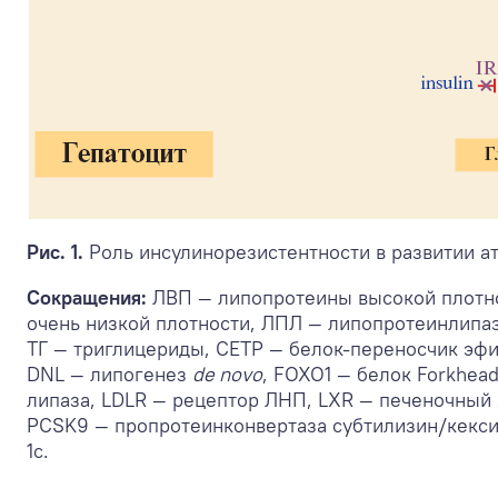
Рис. 1.
Роль инсулинорезистентности в развитии а
Сокращения:
ЛВП — липопротеины высокой плотно
очень низкой плотности, ЛПЛ — липопротеинлип
ТГ — триглицериды, CETP — белок-переносчик эф
DNL — липогенез
de novo
, FOXO1 — белок Forkhea
липаза, LDLR — рецептор ЛНП, LXR — печеночный
PCSK9 — пропротеинконвертаза субтилизин/кекси
1c.