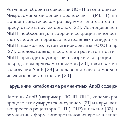
Регуляция сборки и секреции ЛОНП в гепатоцитах
Микросомальный белок-переносчик ТГ (МБПТ), вп
в эндоплазматическом ретикулуме гепатоцитов и 
присутствие в других органах [22]. Исследовани
МБПТ необходим для сборки и секреции липопроте
счет ускорения переноса нейтральных липидов к 
МБПТ, возможно, путем ингибирования FOXO1 и п
[27]. Следовательно, в состоянии резистентности
МБПТ приводит к ускорению сборки и секреции ЛО
посредством других механизмов [28], таких как ин
созревания AпoB [29] и подавление лизосомально
инсулинорезистентности [28].
Нарушение катаболизма ремнантных AпoB содерж
Частицы AпoB (например, ЛОНП, ЛНП, хиломикроны
процесс стимулируется инсулином [31] и нарушает
экспрессию рецептора ЛНП (LDLR) в печени [33], 
ремнантных форм липопротеинов из крови в гепат