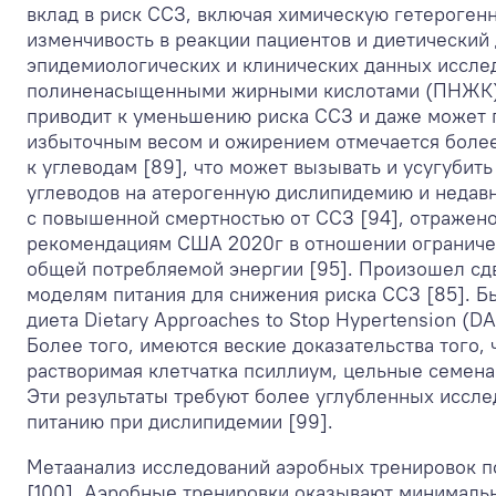
вклад в риск ССЗ, включая химическую гетерогенн
изменчивость в реакции пациентов и диетический 
эпидемиологических и клинических данных иссл
полиненасыщенными жирными кислотами (ПНЖК) 
приводит к уменьшению риска ССЗ и даже может п
избыточным весом и ожирением отмечается более
к углеводам [89], что может вызывать и усугуби
углеводов на атерогенную дислипидемию и недав
с повышенной смертностью от ССЗ [94], отражено
рекомендациям США 2020г в отношении ограничен
общей потребляемой энергии [95]. Произошел сдв
моделям питания для снижения риска ССЗ [85]. Бы
диета Dietary Approaches to Stop Hypertension (D
Более того, имеются веские доказательства того,
растворимая клетчатка псиллиум, цельные семена
Эти результаты требуют более углубленных иссле
питанию при дислипидемии [99].
Метаанализ исследований аэробных тренировок 
[100]. Аэробные тренировки оказывают минимальн