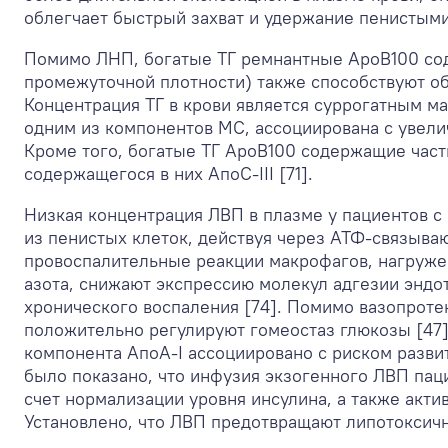
облегчает быстрый захват и удержание пенистыми
Помимо ЛНП, богатые ТГ ремнантные ApoB100 со
промежуточной плотности) также способствуют о
Концентрация ТГ в крови является суррогатным м
одним из компонентов МС, ассоциирована с увели
Кроме того, богатые ТГ ApoB100 содержащие части
содержащегося в них АпоС-III [71].
Низкая концентрация ЛВП в плазме у пациентов с
из пенистых клеток, действуя через АТФ-связыва
провоспалительные реакции макрофагов, нагруже
азота, снижают экспрессию молекул адгезии эндо
хронического воспаления [74]. Помимо вазопроте
положительно регулируют гомеостаз глюкозы [47]
компонента АпоA-I ассоциировано с риском развит
было показано, что инфузия экзогенного ЛВП пац
счет нормализации уровня инсулина, а также акти
Установлено, что ЛВП предотвращают липотоксичн