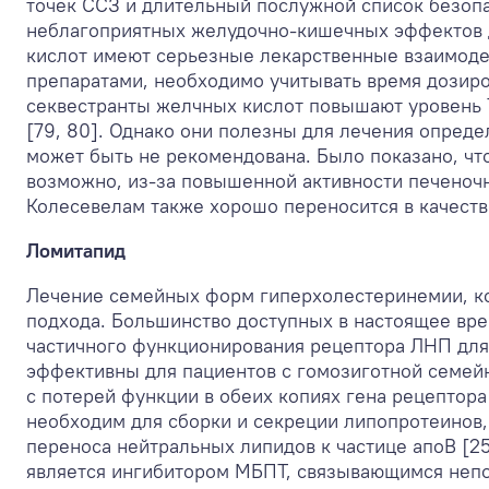
точек ССЗ и длительный послужной список безопа
неблагоприятных желудочно-кишечных эффектов д
кислот имеют серьезные лекарственные взаимодей
препаратами, необходимо учитывать время дозиро
секвестранты желчных кислот повышают уровень Т
[79, 80]. Однако они полезны для лечения опред
может быть не рекомендована. Было показано, чт
возможно, из-за повышенной активности печеночн
Колесевелам также хорошо переносится в качестве
Ломитапид
Лечение семейных форм гиперхолестеринемии, ко
подхода. Большинство доступных в настоящее вр
частичного функционирования рецептора ЛНП для 
эффективны для пациентов с гомозиготной семей
с потерей функции в обеих копиях гена рецептор
необходим для сборки и секреции липопротеинов, 
переноса нейтральных липидов к частице апоВ [25
является ингибитором МБПТ, связывающимся непо