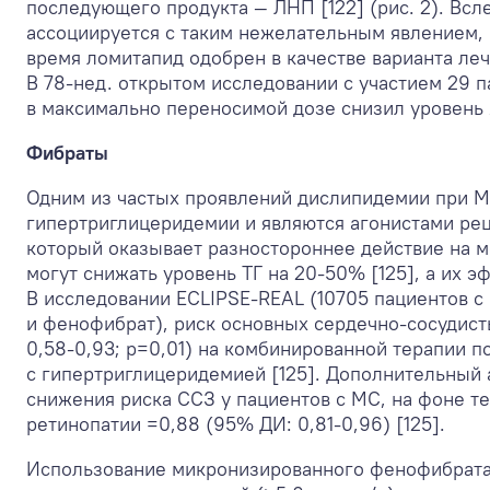
последующего продукта — ЛНП [122] (рис. 2). Вс
ассоциируется с таким нежелательным явлением,
время ломитапид одобрен в качестве варианта ле
В 78-нед. открытом исследовании с участием 29 
в максимально переносимой дозе снизил уровень 
Фибраты
Одним из частых проявлений дислипидемии при М
гипертриглицеридемии и являются агонистами ре
который оказывает разностороннее действие на м
могут снижать уровень ТГ на 20-50% [125], а их 
В исследовании ECLIPSE-REAL (10705 пациентов с
и фенофибрат), риск основных сердечно-сосудис
0,58-0,93; р=0,01) на комбинированной терапии п
с гипертриглицеридемией [125]. Дополнительный
снижения риска ССЗ у пациентов с МС, на фоне т
ретинопатии =0,88 (95% ДИ: 0,81-0,96) [125].
Использование микронизированного фенофибрата 