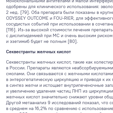
моноклональными антителами и малой интерфери
одобрены для клинического использования: эвол
2 нед. [79]. Оба препарата были показаны в круп
ODYSSEY OUTCOME и FOU-RIER, для эффективного
сосудистых событий при использовании в сочетани
[116]. Из-за высокой стоимости лечения препарат
с дислипидемией при МС и очень высоким риском 
и эзетимиб будет не полным [80].
Секвестранты желчных кислот
Секвестранты желчных кислот, такие как холести
в России. Препараты являются неабсорбируемы
смолами. Они связываются с желчными кислотами
в энтерогепатическую циркуляцию и приводя к их
в синтез желчи и истощает внутрипеченочные зап
и увеличению удаления частиц ЛНП из циркуляции [
желчных кислот значительно снижают уровни обще
Другой метаанализ 9 исследований показал, что 
в среднем на 16,2% по сравнению с использование