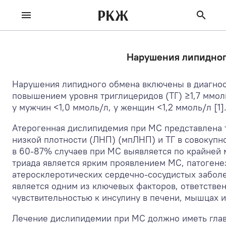
РКЖ
Нарушения липидног
Нарушения липидного обмена включены в диагнос
повышением уровня триглицеридов (ТГ) ≥1,7 ммо
у мужчин <1,0 ммоль/л, у женщин <1,2 ммоль/л [1]
Атерогенная дислипидемия при МС представлена 
низкой плотности (ЛНП) (мпЛНП) и ТГ в совокупн
в 60-87% случаев при МС выявляется по крайней 
триада является ярким проявлением МС, патогене
атеросклеротических сердечно-сосудистых заболе
является одним из ключевых факторов, ответстве
чувствительностью к инсулину в печени, мышцах и
Лечение дислипидемии при МС должно иметь глав