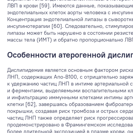
ЛВП в крови [59]. Имеются данные, показывающие
эндотелиальных клеток аорты человека с инсулин
Концентрация эндотелиальной липазы в сыворотке
инсулинотерапии [60]. Следовательно, стимулиро
липазы может быть нарушено в состоянии резистен
массы тела (ИМТ) и обратно пропорционально ЛВП
Особенности атерогенной дисли
Дислипидемия является основным фактором риска 
ЛНП, содержащих Апо-B100, с отрицательно заря
к удержанию частиц ЛНП в интиме артериальной 
и ферментами, выделяемыми воспалительными к
и инфильтрацию иммунными клетками интимы арт
клетки [62], завершаясь образованием фиброатер
покрышки, создавая риск тромбоза и острых серд
частиц ЛНП также определяет риск прогрессирова
продемонстрировано в Фрамингемском исследова
более длительной экспозицией в плазме крови, 