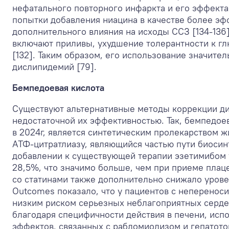
нефатального повторного инфаркта и его эффекта
попытки добавления ниацина в качестве более эф
дополнительного влияния на исходы ССЗ [134-136
включают приливы, ухудшение толерантности к гл
[132]. Таким образом, его использование значите
дислипидемий [79].
Бемпедоевая кислота
Существуют альтернативные методы коррекции ди
недостаточной их эффективностью. Так, бемпедое
в 2024г, является синтетическим пролекарством 
АТФ-цитратлиазу, являющийся частью пути биосинт
добавлении к существующей терапии эзетимибом 
28,5%, что значимо больше, чем при приеме плац
со статинами также дополнительно снижало урове
Outcomes показало, что у пациентов с неперенос
низким риском серьезных неблагоприятных сердеч
благодаря специфичности действия в печени, ис
эффектов, связанных с рабдомиолизом и гепатот