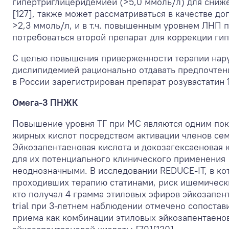
гипертриглицеридемией (>5,0 ммоль/л) для сниже
[127], также может рассматриваться в качестве д
>2,3 ммоль/л, и в т.ч. повышенным уровнем ЛНП 
потребоваться второй препарат для коррекции ги
С целью повышения приверженности терапии нару
дислипидемией рационально отдавать предпочте
в России зарегистрирован препарат розувастатин 
Омега-3 ПНЖК
Повышение уровня ТГ при МС являются одним пок
жирных кислот посредством активации членов се
Эйкозапентаеновая кислота и докозагексаеновая
для их потенциального клинического применения 
неоднозначными. В исследовании REDUCE-IT, в ко
проходивших терапию статинами, риск ишемически
кто получал 4 грамма этиловых эфиров эйкозапент
trial при 3-летнем наблюдении отмечено сопостав
приема как комбинации этиловых эйкозапентаенов