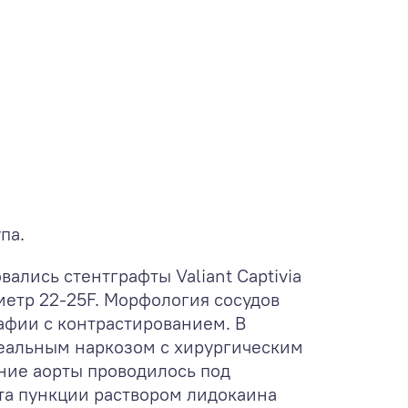
па.
ались стентграфты Valiant Captivia
метр 22-25F. Морфология сосудов
афии с контрастированием. В
хеальным наркозом с хирургическим
ние аорты проводилось под
та пункции раствором лидокаина