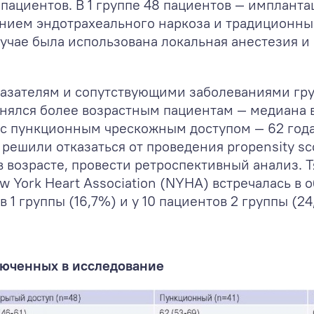
пациентов. В 1 группе 48 пациентов — импланта
нием эндотрахеального наркоза и традиционны
случае была использована локальная анестезия 
ателям и сопутствующими заболеваниями группы
ялся более возрастным пациентам — медиана во
е с пункционным чрескожным доступом — 62 года 
ешили отказаться от проведения propensity sco
 возрасте, провести ретроспективный анализ. 
ew York Heart Association (NYHA) встречалась в 
1 группы (16,7%) и у 10 пациентов 2 группы (24,
люченных в исследование