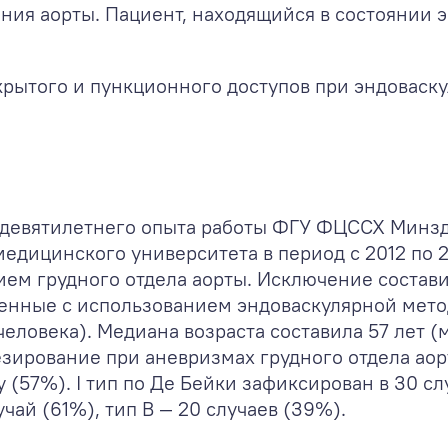
ния аорты. Пациент, находящийся в состоянии э
крытого и пункционного доступов при эндовас
девятилетнего опыта работы ФГУ ФЦССХ Минздр
едицинского университета в период с 2012 по 
ем грудного отдела аорты. Исключение состави
ченные с использованием эндоваскулярной мето
еловека). Медиана возраста составила 57 лет (
езирование при аневризмах грудного отдела ао
(57%). I тип по Де Бейки зафиксирован в 30 случа
учай (61%), тип В — 20 случаев (39%).