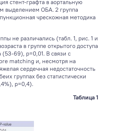
ция стент-графта в аортальную
м выделением ОБА. 2 группа
и пункционная чрескожная методика
 не различались (табл. 1, рис. 1 и
зраста в группе открытого доступа
(53-69), р=0,01. В связи с
re matching и, несмотря на
Тяжелая сердечная недостаточность
обеих группах без статистически
4%), р=0,4).
Таблица 1