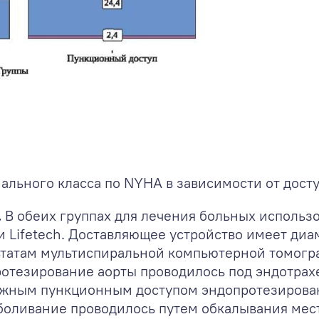
льного класса по NYHA в зависимости от досту
.
В обеих группах для лечения больных использов
 Lifetech. Доставляющее устройство имеет диа
ьтатам мультиспиральной компьютерной томогр
ротезирование аорты проводилось под эндотра
ожным пункционным доступом эндопротезирова
боливание проводилось путем обкалывания мес