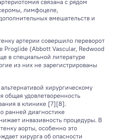
артериотомия связана с рядом
серомы, лимфоцеле,
 дополнительных вмешательств и
тенку артерии совершило переворот
 Proglide (Abbott Vascular, Redwood
аще в специальной литературе
огие из них не зарегистрированы
й альтернативой хирургическому
ся общая удовлетворенность
ния в клинике [7][8].
ко ранней диагностике
снижает инвазивность процедуры. В
тенку аорты, особенно это
ждает хирурга об опасности