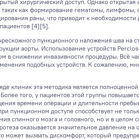
крытый хирургический доступ. Однако открытая 
 таких как формирование гематомы, лимфомы, 
ирования раны, что приводит к необходимости
пациентов [4][5].
 чрескожного пункционного наложения шва на с
укции аорты. Использование устройств Perclose
гом в снижении инвазивности процедуры. Всё ч
менения подобных устройств. К сожалению, мн
ряде клиник эта методика является полноценно
Более того, у пациентов этой группы повышает
ения времени операции и длительности пребыва
ри пункционном доступе способствует не толь
ия спинного мозга и головного, но и в целом 
отеза оказывается значительное давление на с
о может вызвать дискомфорт, который предупре