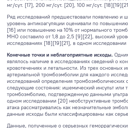
мг/сут. [17], 200 мг/сут. [20], 100 мг/сут. [18][19][2
Ряд исследований предшествовали появлению и 
уровень антикоагуляции оценивали по повышению
[16] или повышению на 10% от нормального тромбо
МНО составило от 1,8 до 2,5 [9][22], высокий уров
исследованиях [18][19][21], в одном исследовании
Конечные точки и неблагоприятные исходы.
Одним
являлось наличие в исследованиях сведений о ко
кровотечениях и летальности. Из трех основных 
артериальной тромбоэмболии для каждого исслед
исследований определения тромбоэмболических 
следующие состояния: ишемический инсульт или 
тромбоэмболию, подтвержденную данными ультраз
одном исследовании [20] необструктивные тромб
атака рассматривались как незначительные эмбол
данные исходы были классифицированы как серь
Данные, полученные о серьезных геморрагически