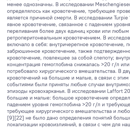
менее однозначны. В исследовании Meschengieser
определялось как кровотечение, требующее прове
является причиной смерти. В исследовании Turpie
явное кровотечение, связанное с падением уровн
переливания более двух единиц крови или любым
ретроперитонеальным кровотечением. В исследов
включало в себя: внутричерепное кровотечение, 
забрюшинное кровотечение, также подтвержденн
кровотечение, повлекшее за собой слепоту; внутр
концентрация гемоглобина снижалась >20 г/л или
потребовало хирургического вмешательства. В дву
кровотечений на большие и малые, в связи с эти
событиями были приняты любые случаи внутримоз
эпизоды кровохарканья. В исследовании Laffort 
большие и малые: большое кровотечение определ
падением уровня гемоглобина >20 г/л и требующе
требующее хирургического вмешательства и любо
[9][22] не было дано определения понятий больш
локализации кровоизлияний, в связи с чем для н