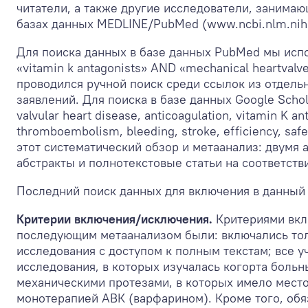
читатели, а также другие исследователи, занима
базах данных MEDLINE/PubMed (www.ncbi.nlm.nih.
Для поиска данных в базе данных PubMed мы исп
«vitamin k antagonists» AND «mechanical heartval
проводился ручной поиск среди ссылок из отдель
заявлений. Для поиска в базе данных Google Schol
valvular heart disease, anticoagulation, vitamin K ant
thromboembolism, bleeding, stroke, efficiency, s
этот систематический обзор и метаанализ: двумя 
абстракты и полнотекстовые статьи на соответств
Последний поиск данных для включения в данный 
Критерии включения/исключения.
Критериями вкл
последующим метаанализом были: включались то
исследования с доступом к полным текстам; все у
исследования, в которых изучалась когорта боль
механическими протезами, в которых имело место
монотерапией АВК (варфарином). Кроме того, об