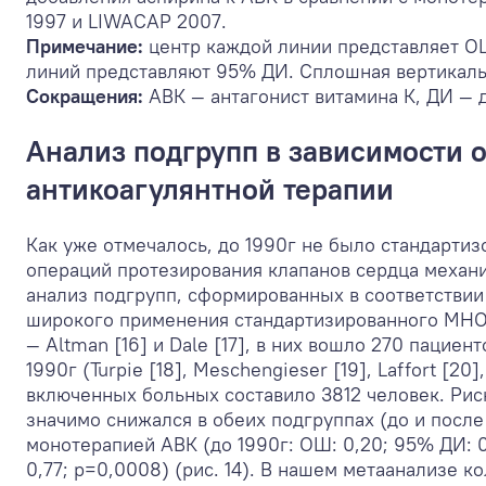
1997 и LIWACAP 2007.
Примечание:
центр каждой линии представляет ОШ
линий представляют 95% ДИ. Сплошная вертикальн
Сокращения:
АВК — антагонист витамина К, ДИ —
Анализ подгрупп в зависимости 
антикоагулянтной терапии
Как уже отмечалось, до 1990г не было стандарти
операций протезирования клапанов сердца механ
анализ подгрупп, сформированных в соответствии 
широкого применения стандартизированного МНО)
— Altman [16] и Dale [17], в них вошло 270 паци
1990г (Turpie [18], Meschengieser [19], Laffort [2
включенных больных составило 3812 человек. Рис
значимо снижался в обеих подгруппах (до и после
монотерапией АВК (до 1990г: ОШ: 0,20; 95% ДИ: 0,
0,77; р=0,0008) (рис. 14). В нашем метаанализе к