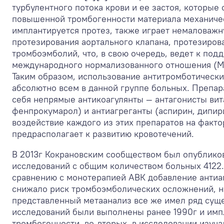
турбулентного потока крови и ее застоя, которы
повышенной тромбогенности материала механическ
имплантируется протез, также играет немаловажну
протезирования аортального клапана, протезиров
тромбоэмболий, что, в свою очередь, ведет к по
международного нормализованного отношения (МНО
Таким образом, использование антитромботическ
абсолютно всем в данной группе больных. Препар
себя непрямые антикоагулянты — антагонисты вит
фенпрокумарол) и антиагреганты (аспирин, дипири
воздействие каждого из этих препаратов на факто
предрасполагает к развитию кровотечений.
В 2013г Кокрановским сообществом был опубликов
исследований с общим количеством больных 4122.
сравнению с монотерапией АВК добавление антиа
снижало риск тромбоэмболических осложнений, но
представленный метаанализ все же имел ряд сущ
исследований были выполнены ранее 1990г и им
тромбогенности, во-вторых, в исследовании изу