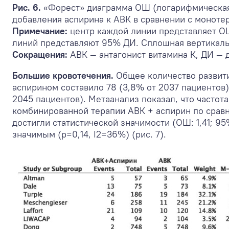
Рис. 6.
«Форест» диаграмма ОШ (логарифмическая 
добавления аспирина к АВК в сравнении с моноте
Примечание:
центр каждой линии представляет ОШ
линий представляют 95% ДИ. Сплошная вертикальн
Сокращения:
АВК — антагонист витамина К, ДИ —
Большие кровотечения.
Общее количество развити
аспирином составило 78 (3,8% от 2037 пациентов)
2045 пациентов). Метаанализ показал, что частот
комбинированной терапии АВК + аспирин по срав
достигли статистической значимости (ОШ: 1,41; 95
значимым (р=0,14, I
2
=36%) (рис. 7).