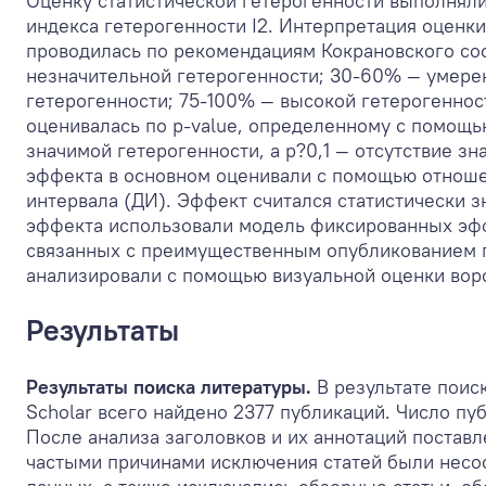
Оценку статистической гетерогенности выполняли
индекса гетерогенности I
2
. Интерпретация оценки
проводилась по рекомендациям Кокрановского соо
незначительной гетерогенности; 30-60% — умере
гетерогенности; 75-100% — высокой гетерогеннос
оценивалась по p-value, определенному с помощь
значимой гетерогенности, а р?0,1 — отсутствие з
эффекта в основном оценивали с помощью отнош
интервала (ДИ). Эффект считался статистически 
эффекта использовали модель фиксированных эфф
связанных с преимущественным опубликованием п
анализировали с помощью визуальной оценки воро
Результаты
Результаты поиска литературы.
В результате поис
Scholar всего найдено 2377 публикаций. Число пу
После анализа заголовков и их аннотаций постав
частыми причинами исключения статей были несоо