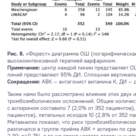
Рис. 8.
«Форест» диаграмма ОШ (логарифмическая 
высокоинтенсивной терапией варфарином.
Примечание:
центр каждой линии представляет ОШ
линий представляют 95% ДИ. Сплошная вертикальн
Сокращения:
АВК — антагонист витамина К, ДИ —
Также нами было рассмотрено влияние этих двух и
тромбоэмболических осложнений. Общее количес
с аспирином составило 7 (2,0% от 352 пациентов),
пациентов), летальных исходов 10 (2,8% от 352 па
Метаанализ показал, что риск тромбоэмболически
различался в группе приёма АВК + аспирин по ср
2,30; р=0,75), в то же время частота летальных и