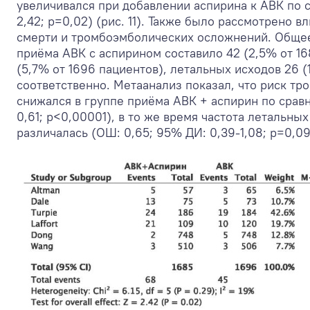
увеличивался при добавлении аспирина к АВК по с
2,42; р=0,02) (рис. 11). Также было рассмотрено 
смерти и тромбоэмболических осложнений. Общее
приёма АВК с аспирином составило 42 (2,5% от 16
(5,7% от 1696 пациентов), летальных исходов 26 (
соответственно. Метаанализ показал, что риск т
снижался в группе приёма АВК + аспирин по срав
0,61; р<0,00001), в то же время частота летальн
различалась (ОШ: 0,65; 95% ДИ: 0,39-1,08; р=0,09) 