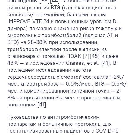
наблюдения [38][44]. У больных с высоким
риском развития ВТЭ (включая пациентов с
сепсисом/пневмонией, баллами шкалы
IMPROVE-VTE ?4 и повышенным уровнем D-
димера) показано снижение риска тяжелых и
смертельных тромбоэмболий (включая АТ и
ВТЭ) на 28-38% при использовании
тромбопрофилактики после выписки из
стационара с помощью ПОАК [7][45] и даже
46% — в исследовании Giannis, et al. [41]. В
последнем исследовании частота
сердечнососудистых смертей составила 1-2%/
мес., атеротромбоза — 0,6%/мес., ВТЭ — 0,5%/
мес. и комбинированной конечной точки — 2-
3% на протяжении 3-х мес. с прогрессивным
снижением [41].
Руководства по антитромботическим
препаратам и больничные протоколы для
госпитализированных пациентов с COVID-19