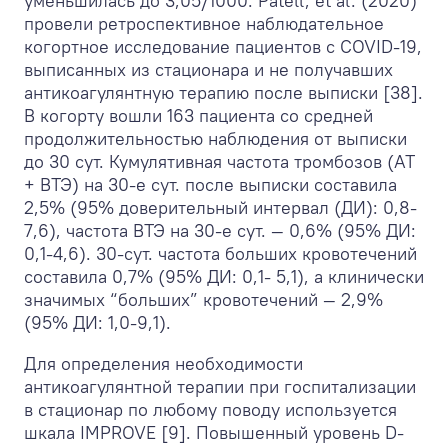
уменьшилась до 3,05/1000. Patell, et al. (2020)
провели ретроспективное наблюдательное
когортное исследование пациентов с COVID-19,
выписанных из стационара и не получавших
антикоагулянтную терапию после выписки [38].
В когорту вошли 163 пациента со средней
продолжительностью наблюдения от выписки
до 30 сут. Кумулятивная частота тромбозов (АТ
+ ВТЭ) на 30-е сут. после выписки составила
2,5% (95% доверительный интервал (ДИ): 0,8-
7,6), частота ВТЭ на 30-е сут. — 0,6% (95% ДИ:
0,1-4,6). 30-сут. частота больших кровотечений
составила 0,7% (95% ДИ: 0,1- 5,1), а клинически
значимых “больших” кровотечений — 2,9%
(95% ДИ: 1,0-9,1).
Для определения необходимости
антикоагулянтной терапии при госпитализации
в стационар по любому поводу используется
шкала IMPROVE [9]. Повышенный уровень D-