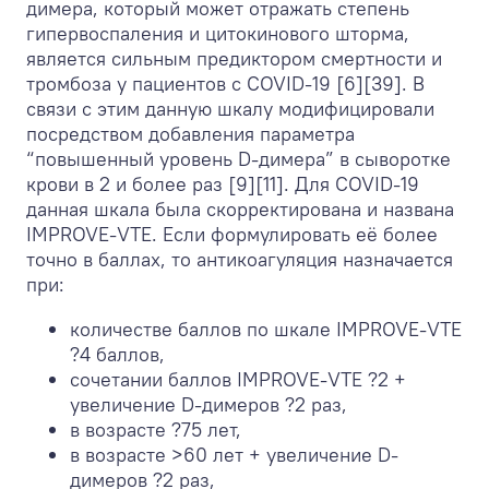
димера, который может отражать степень
гипервоспаления и цитокинового шторма,
является сильным предиктором смертности и
тромбоза у пациентов с COVID-19 [6][39]. В
связи с этим данную шкалу модифицировали
посредством добавления параметра
“повышенный уровень D-димера” в сыворотке
крови в 2 и более раз [9][11]. Для COVID-19
данная шкала была скорректирована и названа
IMPROVE-VTE. Если формулировать её более
точно в баллах, то антикоагуляция назначается
при:
количестве баллов по шкале IMPROVE-VTE
?4 баллов,
сочетании баллов IMPROVE-VTE ?2 +
увеличение D-димеров ?2 раз,
в возрасте ?75 лет,
в возрасте >60 лет + увеличение D-
димеров ?2 раз,