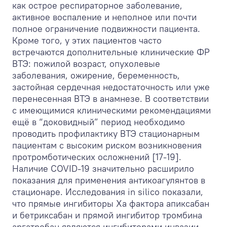
как острое респираторное заболевание,
активное воспаление и неполное или почти
полное ограничение подвижности пациента.
Кроме того, у этих пациентов часто
встречаются дополнительные клинические ФР
ВТЭ: пожилой возраст, опухолевые
заболевания, ожирение, беременность,
застойная сердечная недостаточность или уже
перенесенная ВТЭ в анамнезе. В соответствии
с имеющимися клиническими рекомендациями
ещё в “доковидный” период необходимо
проводить профилактику ВТЭ стационарным
пациентам с высоким риском возникновения
протромботических осложнений [17-19].
Наличие COVID-19 значительно расширило
показания для применения антикоагулянтов в
стационаре. Исследования in silico показали,
что прямые ингибиторы Xa фактора апиксабан
и бетриксабан и прямой ингибитор тромбина
аргатробан являются ингибиторами инвазии