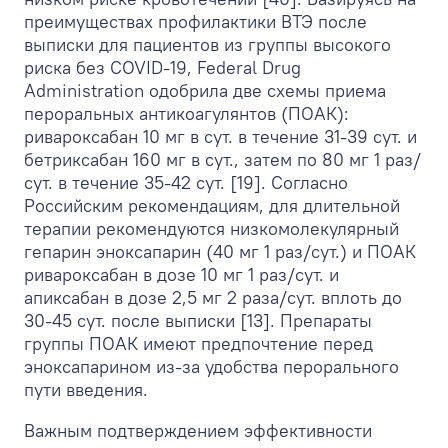
преимуществах профилактики ВТЭ после
выписки для пациентов из группы высокого
риска без COVID-19, Federal Drug
Administration одобрила две схемы приема
пероральных антикоагулянтов (ПОАК):
ривароксабан 10 мг в сут. в течение 31-39 сут. и
бетриксабан 160 мг в сут., затем по 80 мг 1 раз/
сут. в течение 35-42 сут. [19]. Согласно
Российским рекомендациям, для длительной
терапии рекомендуются низкомолекулярный
гепарин эноксапарин (40 мг 1 раз/сут.) и ПОАК
ривароксабан в дозе 10 мг 1 раз/сут. и
апиксабан в дозе 2,5 мг 2 раза/сут. вплоть до
30-45 сут. после выписки [13]. Препараты
группы ПОАК имеют предпочтение перед
эноксапарином из-за удобства перорального
пути введения.
Важным подтверждением эффективности