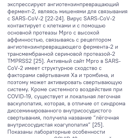
экспрессируют ангиотензинпревращающий
фермент-2, являясь мишенями для связывания
с SARS-CoV-2 [22-24]. Вирус SARS-CoV-2
контактирует с клетками и с помощью
основной протеазы Mpro с высокой
аффинностью, связываясь с рецептором
ангиотензинпревращающего фермента-2 и
трансмембранной сериновой протеазой-2
TMPRSS2 [25]. Активный сайт Mpro в SARS-
CoV-2 имеет структурное сходство с
факторами свёртывания Xa и тромбина, и
поэтому может активировать свертывающую
систему. Кроме системного воздействия при
COVID-19, существует и локальная легочная
васкулопатия, которая, в отличие от синдрома
диссеминированного внутрисосудистого
свертывания, получила название “лёгочная
внутрисосудистая коагулопатия” [25].
Показаны лабораторные особенности