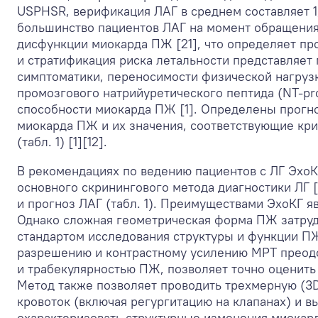
USPHSR, верификация ЛАГ в среднем составляет 1
большинство пациентов ЛАГ на момент обращения
дисфункции миокарда ПЖ [21], что определяет пр
и стратификация риска летальности представляе
симптоматики, переносимости физической нагруз
промозгового натрийуретического пептида (NT-pr
способности миокарда ПЖ [1]. Определены прогн
миокарда ПЖ и их значения, соответствующие кри
(табл. 1) [1][12].
В рекомендациях по ведению пациентов с ЛГ ЭхоК
основного скринингового метода диагностики ЛГ [
и прогноз ЛАГ (табл. 1). Преимуществами ЭхоКГ я
Однако сложная геометрическая форма ПЖ затруд
стандартом исследования структуры и функции П
разрешению и контрастному усилению МРТ преодо
и трабекулярностью ПЖ, позволяет точно оценит
Метод также позволяет проводить трехмерную (3D
кровоток (включая регургитацию на клапанах) и 
охарактеризовать структурные изменения миокар