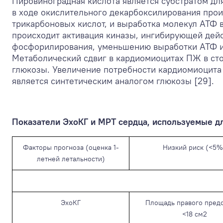
Пировиноградная кислота является субстратом дл
в ходе окислительного декарбоксилирования прои
трикарбоновых кислот, и выработка молекул АТФ в
происходит активация киназы, ингибирующей дейс
фосфорилирования, уменьшению выработки АТФ и,
Метаболический сдвиг в кардиомиоцитах ПЖ в сто
глюкозы. Увеличение потребности кардиомиоцита 
является синтетическим аналогом глюкозы [29].
Показатели ЭхоКГ и МРТ сердца, используемые дл
Факторы прогноза (оценка 1-
Низкий риск (<5%
летней летальности)
ЭхоКГ
Площадь правого пред
<18 см
2