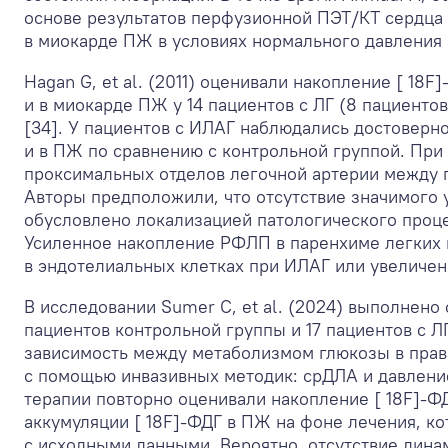
основе результатов перфузионной ПЭТ/КТ сердца 
в миокарде ПЖ в условиях нормального давления в
Hagan G, et al. (2011) оценивали накопление [ 18
и в миокарде ПЖ у 14 пациентов с ЛГ (8 пациенто
[34]. У пациентов с ИЛАГ наблюдались достоверно
и в ПЖ по сравнению с контрольной группой. При 
проксимальных отделов легочной артерии между п
Авторы предположили, что отсутствие значимого 
обусловлено локализацией патологического проце
Усиленное накопление РФЛП в паренхиме легких 
в эндотелиальных клетках при ИЛАГ или увеличен
В исследовании Sumer C, et al. (2024) выполнено
пациентов контрольной группы и 17 пациентов с ЛГ
зависимость между метаболизмом глюкозы в прав
с помощью инвазивных методик: срДЛА и давлени
терапии повторно оценивали накопление [ 18F]-Ф
аккумуляции [ 18F]-ФДГ в ПЖ на фоне лечения, ко
с исходными данными. Вероятно, отсутствие дин