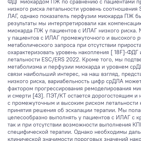
ФДГ миокардом ПЖ по сравнению с пациентами про
низкого риска летальности уровень соотношения
ЛАГ, однако показатель перфузии миокарда ПЖ б
результаты мы интерпретировали как компенсаци
миокарда ПЖ у пациентов с ИЛАГ низкого риска. 
у пациентов с ИЛАГ промежуточного и высокого 
метаболического запроса при отсутствии прирост
охарактеризовать уровень накопления [ 18F]-ФДГ 
летальности ESC/ERS 2022. Кроме того, мы подт
метаболизма и перфузии миокарда и уровнем срД
связи наибольший интерес, на наш взгляд, предста
низкого риска, вариабельность цифр срДЛА може
фактором прогрессирования ремоделирования мио
и смерти [43]. ПЭТ/КТ остается дорогостоящим и
с промежуточным и высоким риском летальности 
принятия решения об эскалации терапии. Мы полаг
целесообразно выполнять у пациентов с ИЛАГ с к
так и при отсутствии возможности выполнения К
специфической терапии. Однако необходимы даль
клинической значимости пороговых значений нако