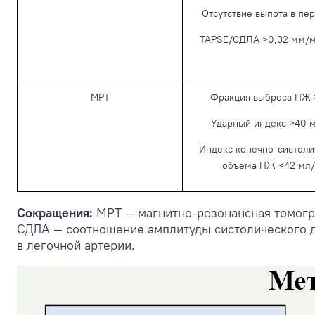
Отсутствие выпота в пе
TAPSE/СДЛА >0,32 мм/мм
МРТ
Фракция выброса ПЖ
Ударный индекс >40 
Индекс конечно-систоли
объема ПЖ <42 мл
Сокращения:
МРТ — магнитно-резонансная томогр
СДЛА — соотношение амплитуды систолического д
в легочной артерии.