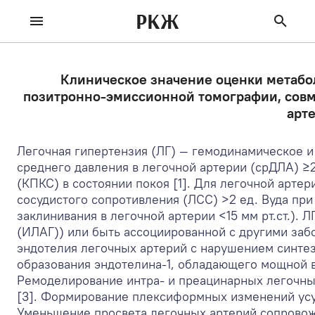
РКЖ
Клиническое значение оценки метабо
позитронно-­эмиссионной томографии, совм
арт
Легочная гипертензия (ЛГ) — гемодинамическое 
среднего давления в легочной артерии (срДЛА) ≥2
(КПКС) в состоянии покоя [1]. Для легочной арте
сосудистого сопротивления (ЛСС) >2 ед. Вуда пр
заклинивания в легочной артерии <15 мм рт.ст.).
(ИЛАГ)) или быть ассоциированной с другими заб
эндотелия легочных артерий с нарушением синтеза
образования эндотелина-1, обладающего мощной в
Ремоделирование интра- и преацинарных легочных
[3]. Формирование плексиформных изменений усу
Уменьшение просвета легочных артерий сопровож