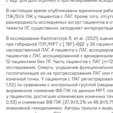
с ФДГ для долгосрочного прогнозирования исходов
В настоящее время опубликованы единичные рабо
ПЖ/SUV ЛЖ у пациентов с ЛАГ. Кроме того, отсут
разнородность исследуемых когорт пациентов в о
тяжести ЛГ, существенно затрудняет интерпретац
В исследовании Kazimierczyk R, et al. (2021) о
при гибридной ПЭТ/МРТ с [ 18F]-ФДГ у 26 пациент
наследственной ЛАГ, 4 пациента с ЛАГ, ассоциир
пациентов с ЛАГ, ассоциированной с врожденными
12 пациентами без ЛГ. Часть пациентов с ЛАГ (n
исследования. Смерть, ухудшение функциональног
госпитализация из-за прогрессирования ЛАГ или
конечной точки. У пациентов с ЛАГ регистриро
1,02) по сравнению с контрольной группой (меди
выраженное снижение ФВ ПЖ по данным МРТ, пов
у пациентов, достигших клинических конечных то
0,53) и сниженная ФВ ПЖ (37,9±5,2% vs 46,8±5,7%
инвазивной гемодинамики. Авторы пришли к выво