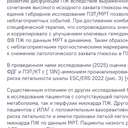
развитию дисфункции ПЖ вследствие выраженной 
сочетание высокого исходного захвата глюкозы 
единое гибридное исследование ПЭТ/МРТ позволи
неблагоприятных событий. При достижении комби
специфической терапии, что сопровождалось зн
и коррелировало с улучшением ключевых гемоди
ФВ ПЖ по данным МРТ в динамике. Таким образом
с неблагоприятными прогностическими маркерам
к снижению патологического захвата глюкозы в П
В проведенном нами исследовании (2025) оценка
ФДГ и ПЭТ/КТ с [ 13N]-аммонием проанализирован
риска летальности шкалы ESC/ERS 2022 (рис. 3) [4
Существенным отличием от других исследований 
в исследование пациентов с сопутствующей патол
метаболизма, так и перфузии миокарда ПЖ. Друг
пациентов с ИЛАГ с положительным вазореактивн
риска летальности и имели признаки легкой лег
миокарда ПЖ по данным МРТ. Пациенты низкого ри