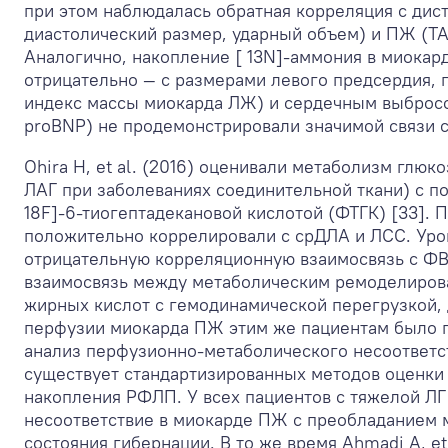
при этом наблюдалась обратная корреляция с ди
диастолический размер, ударный объем) и ПЖ (TA
Аналогично, накопление [ 13N]-аммония в миокар
отрицательно — с размерами левого предсердия,
индекс массы миокарда ЛЖ) и сердечным выбросо
proBNP) не продемонстрировали значимой связи с
Ohira H, et al. (2016) оценивали метаболизм глюк
ЛАГ при заболеваниях соединительной ткани) с п
18F]-6-тиогептадекановой кислотой (ФТГК) [33].
положительно коррелировали с срДЛА и ЛСС. Ур
отрицательную корреляционную взаимосвязь с Ф
взаимосвязь между метаболическим ремоделирова
жирных кислот с гемодинамической перегрузкой,
перфузии миокарда ПЖ этим же пациентам было п
анализ перфузионно-метаболического несоответст
существует стандартизированных методов оценки
накопления РФЛП. У всех пациентов с тяжелой ЛГ
несоответствие в миокарде ПЖ с преобладанием 
состояния гибернации. В то же время Ahmadi А, et a