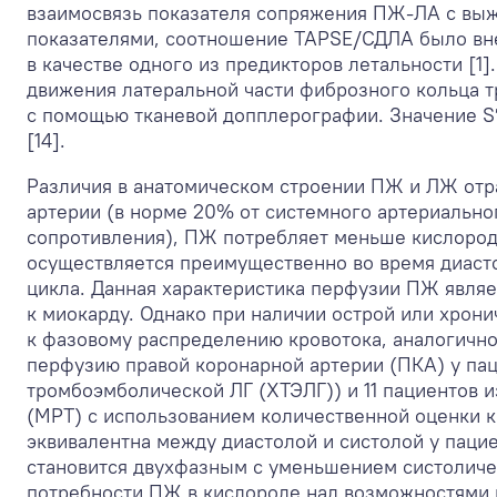
взаимосвязь показателя сопряжения ПЖ-ЛА с выж
показателями, соотношение TAPSE/СДЛА было вне
в качестве одного из предикторов летальности [1
движения латеральной части фиброзного кольца т
с помощью тканевой допплерографии. Значение S′
[14].
Различия в анатомическом строении ПЖ и ЛЖ отр
артерии (в норме 20% от системного артериально
сопротивления), ПЖ потребляет меньше кислорода
осуществляется преимущественно во время диаст
цикла. Данная характеристика перфузии ПЖ явля
к миокарду. Однако при наличии острой или хрон
к фазовому распределению кровотока, аналогичном
перфузию правой коронарной артерии (ПКА) у паци
тромбоэмболической ЛГ (ХТЭЛГ)) и 11 пациентов
(МРТ) с использованием количественной оценки к
эквивалентна между диастолой и систолой у пацие
становится двухфазным с уменьшением систоличе
потребности ПЖ в кислороде над возможностями 