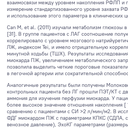
взаимосвязи между уровнем накопления РФЛП и по
измерение стандартизованного уровня захвата РФ
и использование этого параметра в клинических 
Can М, et al. (2011) изучали метаболизм глюкозы
[31]. В группе пациентов с ЛАГ соотношение по
коррелировало с уровнем мозгового натрийурети
ЛЖ, индексом Tei, и имело отрицательную коррел
минутной ходьбы (ТШХ). Результаты исследовани
миокарда ПЖ, увеличением метаболического запр
позволила выделить четкие пороговые показатели
в легочной артерии или сократительной способно
Аналогичные результаты были получены Молоковой 
контрольных пациента без ЛГ прошли ПЭТ/КТ с дв
аммония для изучения перфузии миокарда. У пац
более высокое значение отношения накопления [
сравнению с пациентами с СИ >2 л/мин/м
2
. В исс
ФДГ миокардом ПЖ с параметрами КПКС (СДЛА, ср
венозное давление), ЭхоКГ параметрами (размеры