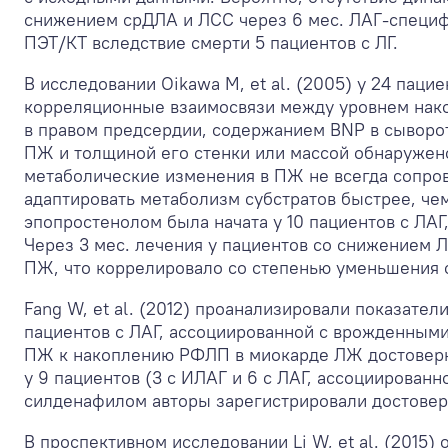
снижением срДЛА и ЛСС через 6 мес. ЛАГ-специф
ПЭТ/КТ вследствие смерти 5 пациентов с ЛГ.
В исследовании Oikawa М, et al. (2005) у 24 паци
корреляционные взаимосвязи между уровнем нако
в правом предсердии, содержанием BNP в сыворот
ПЖ и толщиной его стенки или массой обнаружено
метаболические изменения в ПЖ не всегда сопро
адаптировать метаболизм субстратов быстрее, че
эпопростенолом была начата у 10 пациентов с ЛАГ,
Через 3 мес. лечения у пациентов со снижением 
ПЖ, что коррелировало со степенью уменьшения 
Fang W, et al. (2012) проанализировали показател
пациентов с ЛАГ, ассоциированной с врожденными
ПЖ к накоплению РФЛП в миокарде ЛЖ достоверно
у 9 пациентов (3 с ИЛАГ и 6 с ЛАГ, ассоциирован
силденафилом авторы зарегистрировали достовер
В проспективном исследовании Li W, et al. (201