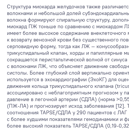
Структура миокарда желудочков также различает
волокнами и небольшой долей субэндокардиальн
волокна формируют спиральную структуру, допол
миокард ПЖ тоньше по сравнению с миокардом ЛЖ
имеет более высокое содержание внеклеточного м
к возврату венозной крови без существенного по
серповидную форму, тогда как ЛЖ — конусообраз
трикуспидальный клапан, хорды и папиллярные м
сокращается перистальтической волной от синуса
с волокнами ЛЖ, что объясняет движение свобод
систолы. Более глубокий слой вертикально ориен
используется в эхокардиографии (ЭхоКГ) для оц
движения кольца трикуспидального клапана (tricusp
ассоциировано с неблагоприятным прогнозом у п
давление в легочной артерии (СДЛА) (норма >0,55
(ПЖ-ЛА) и прогнозирует исход заболевания [12]. T
соотношения TAPSE/СДЛА у 290 пациентов с ЛАГ [
с более худшими показателями гемодинамики и ф
более высокий показатель TAPSE/СДЛА (0,19-0,32 м