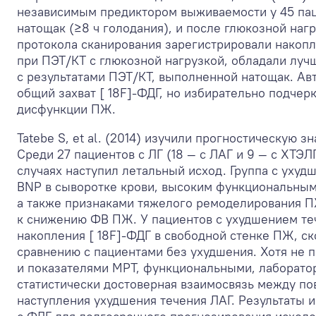
независимым предиктором выживаемости у 45 паци
натощак (≥8 ч голодания), и после глюкозной нагр
протокола сканирования зарегистрировали накопл
при ПЭТ/КТ с глюкозной нагрузкой, обладали лу
с результатами ПЭТ/КТ, выполненной натощак. Авт
общий захват [ 18F]-ФДГ, но избирательно подче
дисфункции ПЖ.
Tatebe S, et al. (2014) изучили прогностическую 
Среди 27 пациентов с ЛГ (18 — с ЛАГ и 9 — с ХТЭЛ
случаях наступил летальный исход. Группа с уху
BNP в сыворотке крови, высоким функциональным 
а также признаками тяжелого ремоделирования 
к снижению ФВ ПЖ. У пациентов с ухудшением те
накопления [ 18F]-ФДГ в свободной стенке ПЖ, с
сравнению с пациентами без ухудшения. Хотя не
и показателями МРТ, функциональными, лаборато
статистически достоверная взаимосвязь между п
наступления ухудшения течения ЛАГ. Результаты