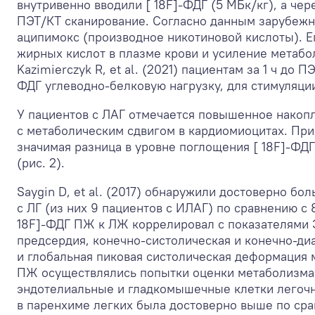
внутривенно вводили [ 18F]-ФДГ (5 МБк/кг), а ч
ПЭТ/КТ сканирование. Согласно данным зарубежно
аципимокс (производное никотиновой кислоты). 
жирных кислот в плазме крови и усиление метаб
Kazimierczyk R, et al. (2021) пациентам за 1 ч до 
ФДГ углеводно-белковую нагрузку, для стимуляци
У пациентов с ЛАГ отмечается повышенное накопл
с метаболическим сдвигом в кардиомиоцитах. Пр
значимая разница в уровне поглощения [ 18F]-ФД
(рис. 2).
Saygin D, et al. (2017) обнаружили достоверно бо
с ЛГ (из них 9 пациентов с ИЛАГ) по сравнению с
18F]-ФДГ ПЖ к ЛЖ коррелировал с показателями Э
предсердия, конечно-систолическая и конечно-д
и глобальная пиковая систолическая деформация 
ПЖ осуществлялись попытки оценки метаболизма 
эндотелиальные и гладкомышечные клетки легочно
в паренхиме легких была достоверно выше по ср