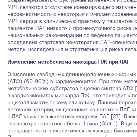
МРТ являются отсутствие ионизирующего излучени
несовместимость с некоторыми имплантированным
МРТ сердца в клиническую практику у пациентов 
пациентов ЛАГ низкого и промежуточного риска ле
национальных рекомендаций по ведению пациентов 
определена стартовая монотерапия ЛАГ-специфич
методы исследования и стратификация риска лета
Изменение метаболизма миокарда ПЖ при ЛАГ
Окисление свободных длинноцепочечных жирных 
(АТФ) (60-90%) в кардиомиоцитах. При этом мет
метаболических субстратов с целью синтеза АТФ 
в кардиомиоцитах миокарда ПЖ, что приводит к 
к цитоплазматическому гликолизу. Данный перехо
легочной артерии, выделенных из легких с ЛАГ
in
с ЛАГ
in vivo
и в животных моделях ЛАГ [27]. Глюк
глюкозотранспортного белка 1 типа (Glut-1). В ц
превращение в гликолитическом каскаде биохими