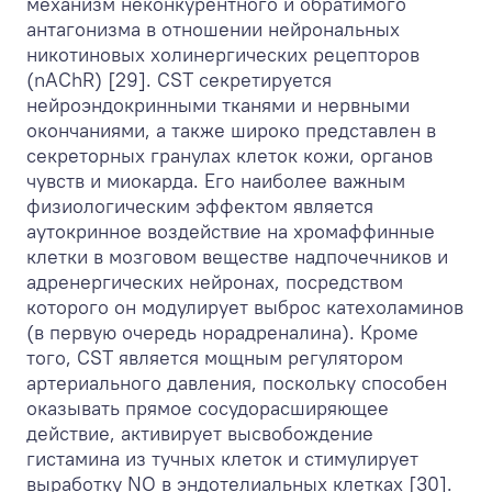
механизм неконкурентного и обратимого
антагонизма в отношении нейрональных
никотиновых холинергических рецепторов
(nAChR) [29]. CST секретируется
нейроэндокринными тканями и нервными
окончаниями, а также широко представлен в
секреторных гранулах клеток кожи, органов
чувств и миокарда. Его наиболее важным
физиологическим эффектом является
аутокринное воздействие на хромаффинные
клетки в мозговом веществе надпочечников и
адренергических нейронах, посредством
которого он модулирует выброс катехоламинов
(в первую очередь норадреналина). Кроме
того, CST является мощным регулятором
артериального давления, поскольку способен
оказывать прямое сосудорасширяющее
действие, активирует высвобождение
гистамина из тучных клеток и стимулирует
выработку NO в эндотелиальных клетках [30].