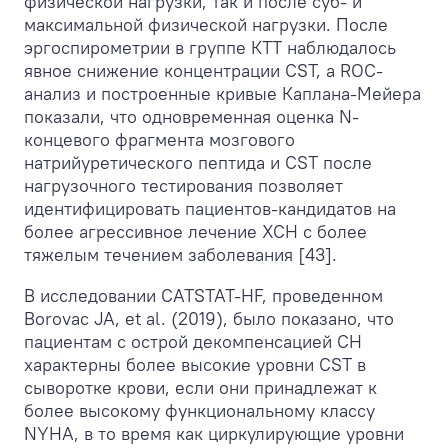
физической нагрузки, так и после суб- и
максимальной физической нагрузки. После
эргоспирометрии в группе КТТ наблюдалось
явное снижение концентрации CST, а ROC-
анализ и построенные кривые Каплана-Мейера
показали, что одновременная оценка N-
концевого фрагмента мозгового
натрийуретического пептида и CST после
нагрузочного тестирования позволяет
идентифицировать пациентов-кандидатов на
более агрессивное лечение ХСН с более
тяжелым течением заболевания [43].
В исследовании CATSTAT-HF, проведенном
Borovac JA, et al. (2019), было показано, что
пациентам с острой декомпенсацией СН
характерны более высокие уровни CST в
сыворотке крови, если они принадлежат к
более высокому функциональному классу
NYHA, в то время как циркулирующие уровни