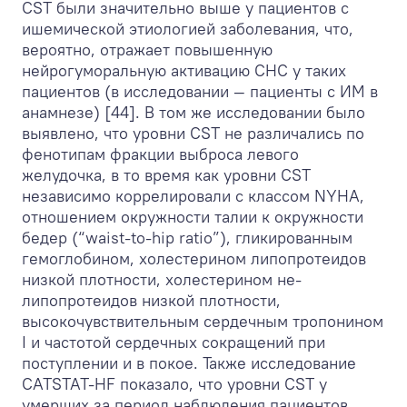
CST были значительно выше у пациентов с
ишемической этиологией заболевания, что,
вероятно, отражает повышенную
нейрогуморальную активацию СНС у таких
пациентов (в исследовании — пациенты с ИМ в
анамнезе) [44]. В том же исследовании было
выявлено, что уровни CST не различались по
фенотипам фракции выброса левого
желудочка, в то время как уровни CST
независимо коррелировали с классом NYHA,
отношением окружности талии к окружности
бедер (“waist-to-hip ratio”), гликированным
гемоглобином, холестерином липопротеидов
низкой плотности, холестерином не-
липопротеидов низкой плотности,
высокочувствительным сердечным тропонином
I и частотой сердечных сокращений при
поступлении и в покое. Также исследование
CATSTAT-HF показало, что уровни CST у
умерших за период наблюдения пациентов