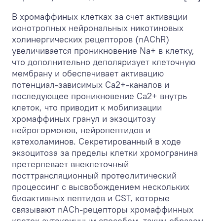
В хромаффиных клетках за счет активации
ионотропных нейрональных никотиновых
холинергических рецепторов (nAChR)
увеличивается проникновение Na
+
в клетку,
что дополнительно деполяризует клеточную
мембрану и обеспечивает активацию
потенциал-зависимых Са
2+
-каналов и
последующее проникновение Са
2+
внутрь
клеток, что приводит к мобилизации
хромаффиных гранул и экзоцитозу
нейрогормонов, нейропептидов и
катехоламинов. Секретированный в ходе
экзоцитоза за пределы клетки хромогранина
претерпевает внеклеточный
посттрансляционный протеолитический
процессинг с высвобождением нескольких
биоактивных пептидов и CST, которые
связывают nACh-рецепторы хромаффинных
клеток аутокринным способом, таким образом