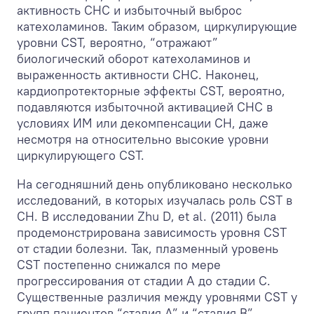
активность СНС и избыточный выброс
катехоламинов. Таким образом, циркулирующие
уровни CST, вероятно, “отражают”
биологический оборот катехоламинов и
выраженность активности СНС. Наконец,
кардиопротекторные эффекты CST, вероятно,
подавляются избыточной активацией СНС в
условиях ИМ или декомпенсации СН, даже
несмотря на относительно высокие уровни
циркулирующего CST.
На сегодняшний день опубликовано несколько
исследований, в которых изучалась роль CST в
СН. В исследовании Zhu D, et al. (2011) была
продемонстрирована зависимость уровня CST
от стадии болезни. Так, плазменный уровень
CST постепенно снижался по мере
прогрессирования от стадии A до стадии C.
Существенные различия между уровнями CST у
групп пациентов “стадия A” и “стадия B”