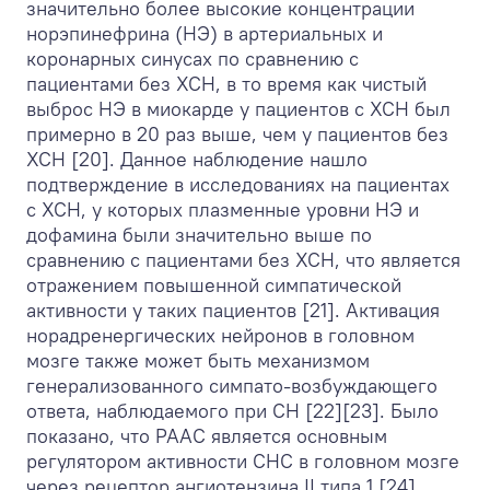
значительно более высокие концентрации
норэпинефрина (НЭ) в артериальных и
коронарных синусах по сравнению с
пациентами без ХСН, в то время как чистый
выброс НЭ в миокарде у пациентов с ХСН был
примерно в 20 раз выше, чем у пациентов без
ХСН [20]. Данное наблюдение нашло
подтверждение в исследованиях на пациентах
с ХСН, у которых плазменные уровни НЭ и
дофамина были значительно выше по
сравнению с пациентами без ХСН, что является
отражением повышенной симпатической
активности у таких пациентов [21]. Активация
норадренергических нейронов в головном
мозге также может быть механизмом
генерализованного симпато-возбуждающего
ответа, наблюдаемого при СН [22][23]. Было
показано, что РААС является основным
регулятором активности СНС в головном мозге
через рецептор ангиотензина II типа 1 [24].