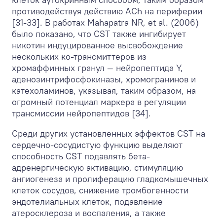
противодействуя действию ACh на периферии
[31-33]. В работах Mahapatra NR, et al. (2006)
было показано, что CST также ингибирует
никотин индуцированное высвобождение
нескольких ко-трансмиттеров из
хромаффинных гранул — нейропептида Y,
аденозинтрифосфокиназы, хромогранинов и
катехоламинов, указывая, таким образом, на
огромный потенциал маркера в регуляции
трансмиссии нейропептидов [34].
Среди других установленных эффектов CST на
сердечно-сосудистую функцию выделяют
способность CST подавлять бета-
адренергическую активацию, стимуляцию
ангиогенеза и пролиферацию гладкомышечных
клеток сосудов, снижение тромбогенности
эндотелиальных клеток, подавление
атеросклероза и воспаления, а также