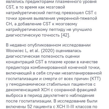
являлись предикторами плазменного уровня
CST, в то время как мозговой
натрийуретический пептид превзошел CST с
точки зрения выявления умеренной-тяжелой
СН, а добавление CST к мозговому
натрийуретическому пептиду не улучшило
диагностическую точность [42].
В недавно опубликованном исследовании
Woowiec L, et al. (2020) оценивалась
диагностическая полезность оценки
концентраций CST в плазме крови в качестве
предиктора комбинированной конечной точки,
включающей в себя случаи незапланированной
госпитализации и смерти от всех причин (КТТ)
у гемодинамически стабильных пациентов с
декомпенсацией ХСН с сохранной фракцией
выброса в период двухлетнего наблюдения
после госпитализации. В исследование были
включены 52 пациента с ХСН II-III классов по