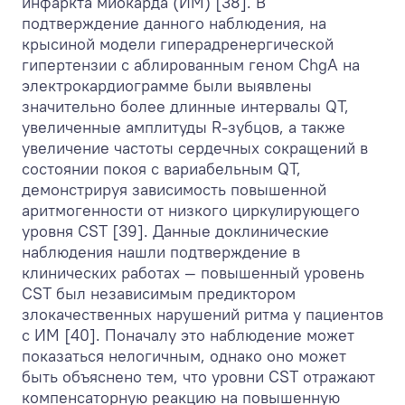
инфаркта миокарда (ИМ) [38]. В
подтверждение данного наблюдения, на
крысиной модели гиперадренергической
гипертензии с аблированным геном ChgA на
электрокардиограмме были выявлены
значительно более длинные интервалы QT,
увеличенные амплитуды R-зубцов, а также
увеличение частоты сердечных сокращений в
состоянии покоя с вариабельным QT,
демонстрируя зависимость повышенной
аритмогенности от низкого циркулирующего
уровня CST [39]. Данные доклинические
наблюдения нашли подтверждение в
клинических работах — повышенный уровень
CST был независимым предиктором
злокачественных нарушений ритма у пациентов
с ИМ [40]. Поначалу это наблюдение может
показаться нелогичным, однако оно может
быть объяснено тем, что уровни CST отражают
компенсаторную реакцию на повышенную