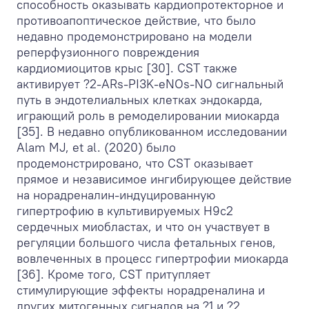
способность оказывать кардиопротекторное и
противоапоптическое действие, что было
недавно продемонстрировано на модели
реперфузионного повреждения
кардиомиоцитов крыс [30]. CST также
активирует ?2-ARs-PI3K-eNOs-NO сигнальный
путь в эндотелиальных клетках эндокарда,
играющий роль в ремоделировании миокарда
[35]. В недавно опубликованном исследовании
Alam MJ, et al. (2020) было
продемонстрировано, что CST оказывает
прямое и независимое ингибирующее действие
на норадреналин-индуцированную
гипертрофию в культивируемых H9c2
сердечных миобластах, и что он участвует в
регуляции большого числа фетальных генов,
вовлеченных в процесс гипертрофии миокарда
[36]. Кроме того, CST притупляет
стимулирующие эффекты норадреналина и
других митогенных сигналов на ?1 и ?2