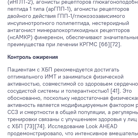
(иНГЛТ-2), агонисты рецепторов глюкагоноподобн
пептида 1 типа (арГПП-1), агонисты рецепторов
двойного действия ГПП-1/глюкозозависимого
инсулинотропного полипептида, нестероидный
антагонист минералокортикоидных рецепторов
(нсАМКР) финеренон, обеспечивают значительны
преимущества при лечении КРГМС [66][72].
Контроль ожирения
Пациентам с ХБП рекомендуется достигать
оптимального ИМТ и заниматься физической
активностью, совместимой со здоровьем сердечно
сосудистой системы и толерантностью
1
[41]. Это
обоснованно, поскольку недостаточная физическа
активность является модифицируемым фактором 
ССЗ и смертности в общей популяции, а регулярн
тренировки связаны с улучшением здоровья у лиц
с ХБП [73][74]. Исследование Look AHEAD
продемонстрировало, что интенсивное вмешатель