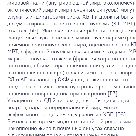
жировой ткани (внутрибрюшной жир, околопочеч
эктопический жир и жир почечных синусов) могут
служить индикаторами риска ХБП и должны быть
документированы в рентгенологических (КТ, МРТ)
отчетах [56]. Многочисленные работы последних 
свидетельствуют о независимой связи параметров
почечного эктопического жира, оцененного при К
МРТ, с функцией почек и почечными исходами. М
маркеры почечного жира (фракция жира по плотн
протонов, объем жира почечного синуса и толщин
околопочечного жира) независимо от пола, возрас
СД и АГ связаны с рСКФ у лиц с ожирением, что
предполагает их возможную роль в раннем выявл
почечного повреждения при ожирении [57].
У пациентов с СД 2 типа модель, объединяющая
возраст, пара- и периренальный жир, может
эффективно предсказывать развитие ХБП [58].
В многофакторных моделях линейной регрессии
накопление жира в почечных синусах связано
с дисфункцией почек и гемодинамическими