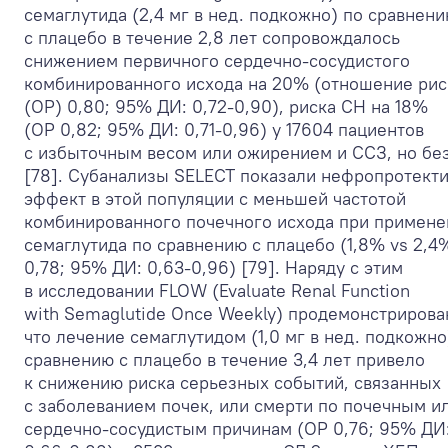
семаглутида (2,4 мг в нед. подкожно) по сравнен
с плацебо в течение 2,8 лет сопровождалось
снижением первичного сердечно-сосудистого
комбинированного исхода на 20% (отношение рис
(ОР) 0,80; 95% ДИ: 0,72-0,90), риска СН на 18%
(ОР 0,82; 95% ДИ: 0,71-0,96) у 17604 пациентов
с избыточным весом или ожирением и ССЗ, но бе
[78]. Субанализы SELECT показали нефропротект
эффект в этой популяции с меньшей частотой
комбинированного почечного исхода при примене
семаглутида по сравнению с плацебо (1,8% vs 2,4
0,78; 95% ДИ: 0,63-0,96) [79]. Наряду с этим
в исследовании FLOW (Evaluate Renal Function
with Semaglutide Once Weekly) продемонстрирова
что лечение семаглутидом (1,0 мг в нед. подкожно
сравнению с плацебо в течение 3,4 лет привело
к снижению риска серьезных событий, связанных
с заболеванием почек, или смерти по почечным и
сердечно-сосудистым причинам (ОР 0,76; 95% ДИ