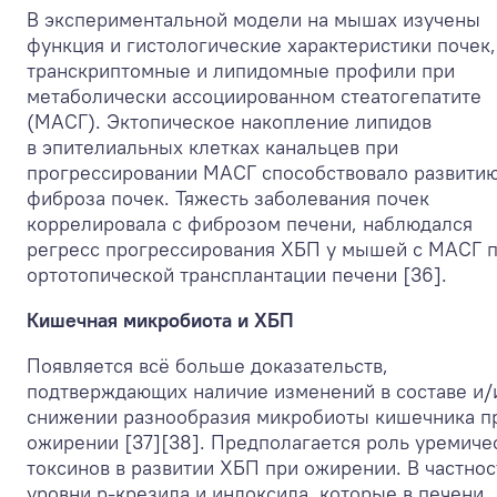
В экспериментальной модели на мышах изучены
функция и гистологические характеристики почек,
транскриптомные и липидомные профили при
метаболически ассоциированном стеатогепатите
(МАСГ). Эктопическое накопление липидов
в эпителиальных клетках канальцев при
прогрессировании МАСГ способствовало развити
фиброза почек. Тяжесть заболевания почек
коррелировала с фиброзом печени, наблюдался
регресс прогрессирования ХБП у мышей с МАСГ 
ортотопической трансплантации печени [36].
Кишечная микробиота и ХБП
Появляется всё больше доказательств,
подтверждающих наличие изменений в составе и/
снижении разнообразия микробиоты кишечника п
ожирении [37][38]. Предполагается роль уремиче
токсинов в развитии ХБП при ожирении. В частнос
уровни p-крезила и индоксила, которые в печени