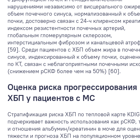
нарушениями независимо от висцерального ожире
объем почечного синуса, нормализованный к объ
почки, достоверно связан с 24-ч клиренсом креат
индексом резистентности почечных артерий,
глобальным гломерулярным склерозом,
интерстициальным фиброзом и канальцевой атро
[59]. Среди пациентов с ХБП объем жира в почеч
синусе, индексированный к объему почки, оцене
по КТ, связан с неблагоприятными почечными исх
(снижением рСКФ более чем на 50%) [60].
Оценка риска прогрессирования
ХБП у пациентов с МС
Стратификация риска ХБП по тепловой карте KDI
подчеркивает важность использования как рСКФ, 
и отношения альбумин/креатинин в моче для оцен
тяжести и прогноза ХБП на популяционном уровне