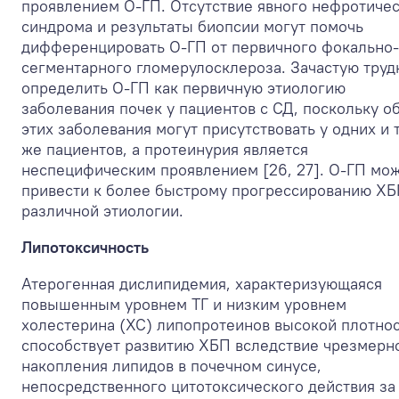
проявлением О-ГП. Отсутствие явного нефротиче
синдрома и результаты биопсии могут помочь
дифференцировать О-ГП от первичного фокально-
сегментарного гломерулосклероза. Зачастую труд
определить О-ГП как первичную этиологию
заболевания почек у пациентов с СД, поскольку о
этих заболевания могут присутствовать у одних и 
же пациентов, а протеинурия является
неспецифическим проявлением [26, 27]. О-ГП мо
привести к более быстрому прогрессированию Х
различной этиологии.
Липотоксичность
Атерогенная дислипидемия, характеризующаяся
повышенным уровнем ТГ и низким уровнем
холестерина (ХС) липопротеинов высокой плотнос
способствует развитию ХБП вследствие чрезмерн
накопления липидов в почечном синусе,
непосредственного цитотоксического действия за