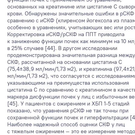
основанных на креатинине или цистатине С сывор
крови. Обнаружены значительные ошибки в рСКФ
сравнению с иСКФ (клиренсом йогексола из плаз
особенно в уравнениях, учитывающих вес или рост
Корректировка иСКФ/рСКФ на ППТ приводила
к занижению функции почек как минимум на 10 м
в 25% случаев [44]. В другом исследовании
продемонстрирована значительная разница между
СКФ, рассчитанной на основании цистатина C
(75,4±38,9 мл/мин/1,73 м
2
), и креатинина (97,4±21
мл/мин/1,73 м
2
), что согласуется с исследованиям
указывающими на преимущества использования
цистатина C по сравнению с креатинином в качест
маркера дисфункции почек у лиц с избыточным в
[45]. У пациентов с ожирением и ХБП 1-5 стадий
показано, что уравнения рСКФ не так точны при
сохраненной функции почек и гиперфильтрации [4
Наиболее надежный способ оценки СКФ у лиц
с тяжелым ожирением — это ее измерение методо