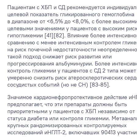
Пациентам с ХБП и СД рекомендуется индивидуа
целевой показатель гликированного гемоглобина
в диапазоне от <6,5% до <8,0%, с более высоким
целевыми значениями у пациентов с высоким рис
гипогликемии [41][82]. Влияние более интенсивно
сравнению с менее интенсивным контролем глик
на риск почечной недостаточности неопределенно
такой подход снижает риск развития или
прогрессирования альбуминурии. Более интенсив
контроль гликемии у пациентов с СД 2 типа может
умеренно снизить риск атеросклеротических серд
сосудистых событий (но не СН) [83-85].
Значимое кардионефропротективное действие иН
предполагает, что эти препараты должны быть
приоритетными у пациентов с ХБП независимо от
статуса диабета или контроля гликемии. Метаанал
крупных рандомизированных контролируемых
исследований иНГЛТ-2, включавших 90413 участни