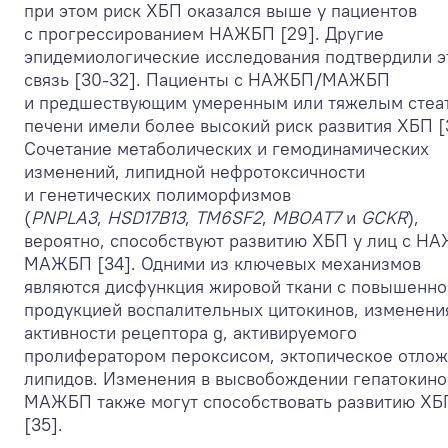
при этом риск ХБП оказался выше у пациентов
с прогрессированием НАЖБП [29]. Другие
эпидемиологические исследования подтвердили э
связь [30-32]. Пациенты с НАЖБП/МАЖБП
и предшествующим умеренным или тяжелым стеа
печени имели более высокий риск развития ХБП [
Сочетание метаболических и гемодинамических
изменений, липидной нефротоксичности
и генетических полиморфизмов
(
PNPLA3
,
HSD17B13
,
TM6SF2
,
MBOAT7
и
GCKR
),
вероятно, способствуют развитию ХБП у лиц с Н
МАЖБП [34]. Одними из ключевых механизмов
являются дисфункция жировой ткани с повышенно
продукцией воспалительных цитокинов, изменени
активности рецептора g, активируемого
пролифератором пероксисом, эктопическое отло
липидов. Изменения в высвобождении гепатокино
МАЖБП также могут способствовать развитию ХБ
[35].