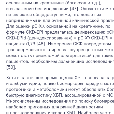
основанным на креатинине (йогексол и т.д.),
и выражение без индексации [47]. Однако эти ме
не являются общедоступными, что делает их
неприменимыми для рутинной клинической практи
Для оценки рСКФ, основанной на креатинине, по
формуле CKD-EPI предлагалась деиндексация: рС
CKD-EPId (деиндексированная) = рСКФ CKD-EPI ×
пациента/1,73 [48]. Измерение СКФ посредством
трансдермального клиренса флуоресцентных мет
может стать приемлемой альтернативой для таких
пациентов, необходимы дальнейшие исследования
[50].
Хотя в настоящее время оценка ХБП основана на
и альбуминурии, новые биомаркеры наряду с мет
протеомики и метаболомики могут обеспечить бо
быструю диагностику ХБП, ассоциированной с МС 
Многочисленны исследования по поиску биомарке
наиболее пригодных для ранней диагностики
и прогнозирования исходов ХБП. Наиболее часто