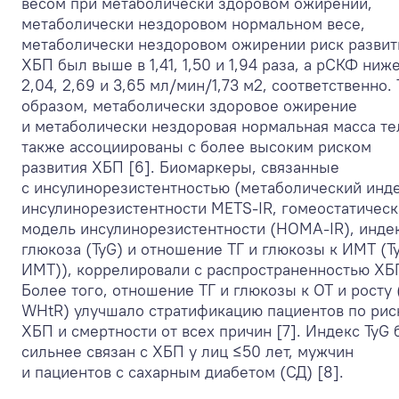
весом при метаболически здоровом ожирении,
метаболически нездоровом нормальном весе,
метаболически нездоровом ожирении риск развит
ХБП был выше в 1,41, 1,50 и 1,94 раза, а рСКФ ниж
2,04, 2,69 и 3,65 мл/мин/1,73 м
2
, соответственно.
образом, метаболически здоровое ожирение
и метаболически нездоровая нормальная масса те
также ассоциированы с более высоким риском
развития ХБП [6]. Биомаркеры, связанные
с инсулинорезистентностью (метаболический инд
инсулинорезистентности METS-IR, гомеостатическ
модель инсулинорезистентности (HOMA-IR), индек
глюкоза (TyG) и отношение ТГ и глюкозы к ИМТ (T
ИМТ)), коррелировали с распространенностью ХБ
Более того, отношение ТГ и глюкозы к ОТ и росту 
WHtR) улучшало стратификацию пациентов по рис
ХБП и смертности от всех причин [7]. Индекс TyG
сильнее связан с ХБП у лиц ≤50 лет, мужчин
и пациентов с сахарным диабетом (СД) [8].