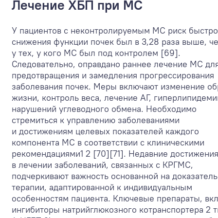
Лечение ХБП при МС
У пациентов с неконтролируемым МС риск быстро
снижения функции почек был в 3,28 раза выше, ч
у тех, у кого МС был под контролем [69].
Следовательно, оправдано раннее лечение МС дл
предотвращения и замедления прогрессирования
заболевания почек. Меры включают изменение об
жизни, контроль веса, лечение АГ, гиперлипидеми
нарушений углеводного обмена. Необходимо
стремиться к управлению заболеваниями
и достижениям целевых показателей каждого
компонента МС в соответствии с клиническими
рекомендациями
1
2
[70][71]. Недавние достижени
в лечении заболеваний, связанных с КРГМС,
подчеркивают важность основанной на доказатель
терапии, адаптированной к индивидуальным
особенностям пациента. Ключевые препараты, вк
ингибиторы натрийглюкозного котранспортера 2 т