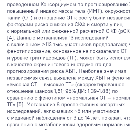
проведенном Консорциумом по прогнозированию 
повышенный индекс массы тела (ИМТ), окружнос
талии (ОТ) и отношение ОТ к росту были независ
факторами риска снижения СКФ и смерти у лиц
с нормальной или сниженной расчетной СКФ (рС
[4]. Данные метаанализа 13 исследований
с включением >113 тыс. участников предполагают, 
фенотипирование, основанное на показателях ОТ
и уровне триглицеридов (ТГ), может быть использ
в качестве скринингового инструмента для
прогнозирования риска ХБП. Наиболее значимая
независимая связь выявлена между ХБП и фенот
«высокая ОТ — высокие ТГ» (скорректированное
отношение шансов 1,61; 95% ДИ: 1,39-1,88) по
сравнению с фенотипом «нормальная ОТ — норма
ТГ» [5]. Метаанализ 8 проспективных когортных
исследований, включавших ~5 млн участников
с медианой наблюдения от 3 до 14 лет, показал, чт
сравнению с метаболически здоровым нормальны