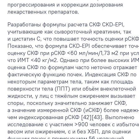
прогрессирования и коррекции дозирования
лекарственных препаратов.
Разработаны формулы расчета СКФ CKD-EPI,
учитывающие как сывороточный креатинин, так
и цистатин С, что повышает точность оценки рСКФ
Показано, что формула CKD-EPI обеспечивает точ
оценку СКФ при рСКФ <60 мл/мин/1,73 м
2
при усл
что ИМТ <40 кг/м
2
. Однако при более высоких И
оценка СКФ по формулам часто неточно отражает
фактическую функцию почек. Индексация СКФ по
некоторым параметрам тела, таким как площадь
поверхности тела (ППТ) или объём внеклеточной
жидкости, у лиц с тяжёлым ожирением вызывает
споры, поскольку значительно занижает СКФ,
а значение измеренной СКФ (иСКФ) более надежн
чем индексированная рСКФ [42][43]. Выполнено
исследование с участием >900 человек с избыто
весом или ожирением, с и без ХБП, для оценки
функции почек с применением 56 уравнений,