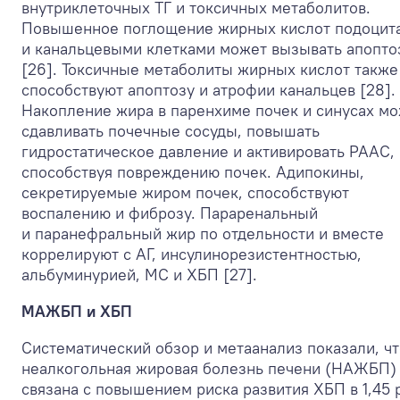
внутриклеточных ТГ и токсичных метаболитов.
Повышенное поглощение жирных кислот подоцит
и канальцевыми клетками может вызывать апопто
[26]. Токсичные метаболиты жирных кислот также
способствуют апоптозу и атрофии канальцев [28].
Накопление жира в паренхиме почек и синусах м
сдавливать почечные сосуды, повышать
гидростатическое давление и активировать РААС,
способствуя повреждению почек. Адипокины,
секретируемые жиром почек, способствуют
воспалению и фиброзу. Параренальный
и паранефральный жир по отдельности и вместе
коррелируют с АГ, инсулинорезистентностью,
альбуминурией, МС и ХБП [27].
МАЖБП и ХБП
Систематический обзор и метаанализ показали, чт
неалкогольная жировая болезнь печени (НАЖБП)
связана с повышением риска развития ХБП в 1,45 