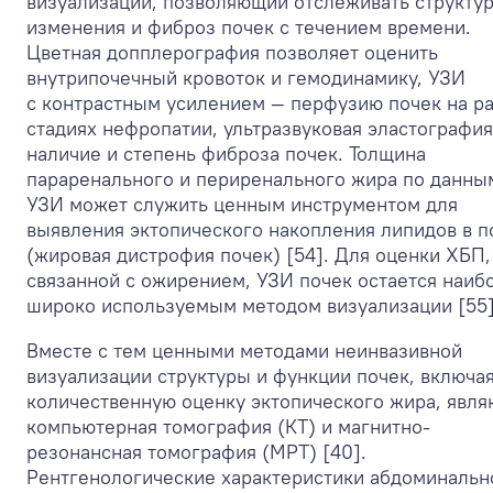
визуализации, позволяющий отслеживать структу
изменения и фиброз почек с течением времени.
Цветная допплерография позволяет оценить
внутрипочечный кровоток и гемодинамику, УЗИ
с контрастным усилением — перфузию почек на р
стадиях нефропатии, ультразвуковая эластография
наличие и степень фиброза почек. Толщина
параренального и периренального жира по данны
УЗИ может служить ценным инструментом для
выявления эктопического накопления липидов в п
(жировая дистрофия почек) [54]. Для оценки ХБП,
связанной с ожирением, УЗИ почек остается наиб
широко используемым методом визуализации [55]
Вместе с тем ценными методами неинвазивной
визуализации структуры и функции почек, включа
количественную оценку эктопического жира, явля
компьютерная томография (КТ) и магнитно-
резонансная томография (МРТ) [40].
Рентгенологические характеристики абдоминальн