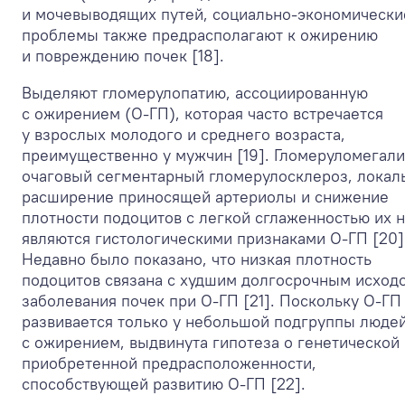
и мочевыводящих путей, социально-экономически
проблемы также предрасполагают к ожирению
и повреждению почек [18].
Выделяют гломерулопатию, ассоциированную
с ожирением (О-ГП), которая часто встречается
у взрослых молодого и среднего возраста,
преимущественно у мужчин [19]. Гломеруломегали
очаговый сегментарный гломерулосклероз, локал
расширение приносящей артериолы и снижение
плотности подоцитов с легкой сглаженностью их 
являются гистологическими признаками О-ГП [20]
Недавно было показано, что низкая плотность
подоцитов связана с худшим долгосрочным исход
заболевания почек при О-ГП [21]. Поскольку О-ГП
развивается только у небольшой подгруппы люде
с ожирением, выдвинута гипотеза о генетической
приобретенной предрасположенности,
способствующей развитию О-ГП [22].