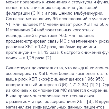
может приводить к изменениям структуры и функ
почек, в т.ч. снижению скорости клубочковой
фильтрации (СКФ) и повышению альбуминурии.
Согласно метаанализу 66 исследований с участие
>11 млн человек МС увеличивает риск ХБП на 50% 
Метаанализ 24 наблюдательных когортных
исследований с участием >6,5 млн человек
продемонстрировал связь МС с увеличением риск
развития ХБП в 1,42 раза, альбуминурии или
протеинурии — в 1,43 раза, быстрого снижения фу
почек — в 1,25 раза [2].
Существуют доказательства, что каждый компоне
ассоциирован с ХБП. Чем больше компонентов, т
выше риск ХБП (коэффициент шансов 1,96; 95%
доверительный интервал (ДИ): 1,71-2,34) [1][2]. О
из ключевых компонентов МС является ожирение.
Была продемонстрирована его тесная связь
с развитием и прогрессированием ХБП [3]. В кру
метаанализе индивидуальных данных пациентов,