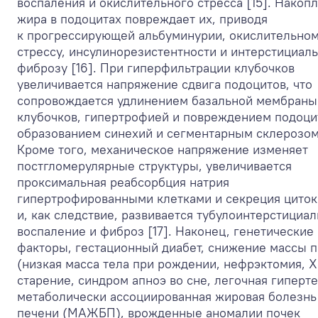
воспаления и окислительного стресса [15]. Накоп
жира в подоцитах повреждает их, приводя
к прогрессирующей альбуминурии, окислительно
стрессу, инсулинорезистентности и интерстициал
фиброзу [16]. При гиперфильтрации клубочков
увеличивается напряжение сдвига подоцитов, что
сопровождается удлинением базальной мембраны
клубочков, гипертрофией и повреждением подоци
образованием синехий и сегментарным склерозом
Кроме того, механическое напряжение изменяет
постгломерулярные структуры, увеличивается
проксимальная реабсорбция натрия
гипертрофированными клетками и секреция циток
и, как следствие, развивается тубулоинтерстициа
воспаление и фиброз [17]. Наконец, генетические
факторы, гестационный диабет, снижение массы 
(низкая масса тела при рождении, нефрэктомия, Х
старение, синдром апноэ во сне, легочная гиперте
метаболически ассоциированная жировая болезнь
печени (МАЖБП), врожденные аномалии почек