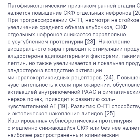
Патофизиологическим признаком ранней стадии 
является повышение СКФ отдельных нефронов [20
При прогрессировании О-ГП, несмотря на стойкое
увеличение среднего объема клубочков, СКФ
отдельных нефронов снижается параллельно
с усугублением протеинурии [23]. Накопление
висцерального жира приводит к стимуляции прод
альдостерона адипоцитарными факторами, такими
лептин, но также увеличивается и локальная прод
альдостерона вследствие активации
минералокортикоидных рецепторов [24]. Повыше
чувствительность к соли при ожирении, обусловл
активацией внутрипочечной РААС и симпатически
нервов почек, приводит к развитию соль-
чувствительной АГ [19]. Развитию О-ГП способств
и эктопическое накопление липидов [25].
Изолированная субнефротическая протеинурия
с медленно снижающейся СКФ или без нее являет
наиболее распространенным клиническим