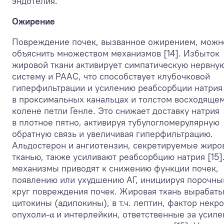
эндотелия.
Ожирение
Повреждение почек, вызванное ожирением, можн
объяснить множеством механизмов [14]. Избыток
жировой ткани активирует симпатическую нервну
систему и РААС, что способствует клубочковой
гиперфильтрации и усилению реабсорбции натрия
в проксимальных канальцах и толстом восходяще
колене петли Генле. Это снижает доставку натрия
в плотное пятно, активируя тубулогломерулярную
обратную связь и увеличивая гиперфильтрацию.
Альдостерон и ангиотензин, секретируемые жиро
тканью, также усиливают реабсорбцию натрия [15]
механизмы приводят к снижению функции почек,
появлению или ухудшению АГ, инициируя порочны
круг повреждения почек. Жировая ткань вырабат
цитокины (адипокины), в т.ч. лептин, фактор некр
опухоли-α и интерлейкин, ответственные за усиле