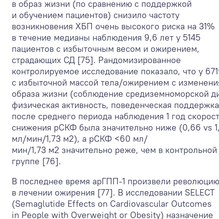
в образ жизни (по сравнению с поддержкой
и обучением пациентов) снизило частоту
возникновения ХБП очень высокого риска на 31%
в течение медианы наблюдения 9,6 лет у 5145
пациентов с избыточным весом и ожирением,
страдающих СД [75]. Рандомизированное
контролируемое исследование показало, что у 671
с избыточной массой тела/ожирением с изменен
образа жизни (соблюдение средиземноморской д
физическая активность, поведенческая поддержка
после среднего периода наблюдения 1 год скорос
снижения рСКФ была значительно ниже (0,66 vs 1
мл/мин/1,73 м
2
), а рСКФ <60 мл/
мин/1,73 м
2
значительно реже, чем в контрольной
группе [76].
В последнее время арГПП-1 произвели революци
в лечении ожирения [77]. В исследовании SELECT
(Semaglutide Effects on Cardiovascular Outcomes
in People with Overweight or Obesity) назначение