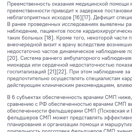
Преемственность оказания медицинской помощи я
преемственности приводит к задержке постановки 
неблагоприятных исходов [16][17]. Дефицит спец
В ранее проведенных исследованиях выявлены раз
наблюдение, пациентов после кардиохирургическ
таких больных [18]. Кроме того, некоторой части
внеочередной визит к врачу вследствие возникших
недостаточно частое динамическое наблюдение п
[20]. Система раннего амбулаторного наблюдения
миокарда или сердечной недостаточностью показ
госпитализаций [21][22]. При этом наблюдение з
предпочтительно осуществлять специалистам кард
действующим клиническим рекомендациям, влияющ
В 6 субъектах обеспеченность врачами СМП ниже, 
сравнению с РФ обеспеченностью врачами СМП в
обеспеченности фельдшерами СМП (Псковская и В
фельдшеров СМП может представлять эффективну
планирования и организации помощи и маршрутиз
длительность подготовки фельдшеров СМП значите