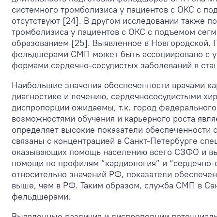
системного тромболизиса у пациентов с ОКС с п
отсутствуют [24]. В другом исследовании также 
тромболизиса у пациентов с ОКС c подъемом сег
образованием [25]. Выявленное в Новгородской, 
фельдшерами СМП может быть ассоциировано с у
формами сердечно-сосудистых заболеваний в стац
Наибольшие значения обеспеченности врачами ка
диагностике и лечению, сердечнососудистыми хи
диспропорции ожидаемы, т.к. город федерального 
возможностями обучения и карьерного роста явля
определяет высокие показатели обеспеченности с
связаны с концентрацией в Санкт-Петербурге сп
оказывающих помощь населению всего СЗФО и в
помощи по профилям “кардиология” и “сердечно-со
относительно значений РФ, показатели обеспеч
выше, чем в РФ. Таким образом, служба СМП в Са
фельдшерами.
Выявленные различия и диспропорции потенциаль