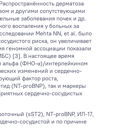
 Распространённость дерматоза
азом и другими сопутствующими
тельные заболевания почек и др.
ого воспаления у больных за
сследовании Mehta NN, et al. было
осудистого риска, он увеличивает
ния геномной ассоциации показали
БС) [3]. В настоящее время
ли альфа (ФНО-α)/интерлейкином
ческих изменений и сердечно-
рующий фактор роста,
тид (NT-proBNP), так и маркеры
приятных сердечно-сосудистых
точный (sST2), NT-proBNP, ИЛ-17,
рдечно-сосудистой и по причине