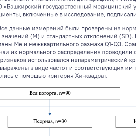
О «Башкирский государственный медицинский 
е пациенты, включенные в исследование, подписа
се данные измерений были проверены на норм
значений (M) и стандартных отклонений (SD)
ианы Me и межквартильного размаха Q1-Q3. Ср
учаи их нормального распределения проводили 
 признаков использовался непараметрический к
ыражены в виде частот и соответствующих им 
лись с помощью критерия Хи-квадрат.