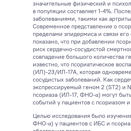
значительные физический и психол
в популяции составляет 1-4%. Пос
заболеваниями, такими как артриты
Современное представление о псор
пределами эпидермиса и связи его 
показано, что при добавлении псор
риск сердечно-сосудистой смертно
совпадение большого количества ге
известно, что псориатическое вос
(ИЛ)-23/ИЛ-17A, которая одноврем
сосудистых заболеваний. Как серде
экспрессируемый геном 2 (ST2) и 
псориаза (ИЛ-17, ФНО-α) могут бы
событий у пациентов с псориазом и 
Целью исследования было изучение
ФНО-α) у пациентов с ИБС и псориа
обострения псориаза.