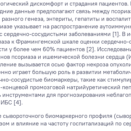
огический дискомфорт и страдания пациентов.
ледние данные предполагают связь между псори
 разного генеза, энтериты, гепатиты и воспали
иазе указывает на распространение аутоиммунн
с сердечно-сосудистыми заболеваниями [1]. В и
иаза к Фрамингемской шкале оценки сердечно-с
сти у более чем 60% пациентов [2]. Исследова
нов псориаза и ишемической болезни сердца (И
паление вызывается осью фактор некроза опухо
енно играет большую роль в развитии метаболи
чно-сосудистые биомаркеры, такие как стимули
N-концевой промозговой натрийуретический пеп
ть инструментами для прогнозирования неблаго
ИБС [4].
 сывороточного биомаркерного профиля (сыворо
зом и влияние на частоту госпитализаций по се