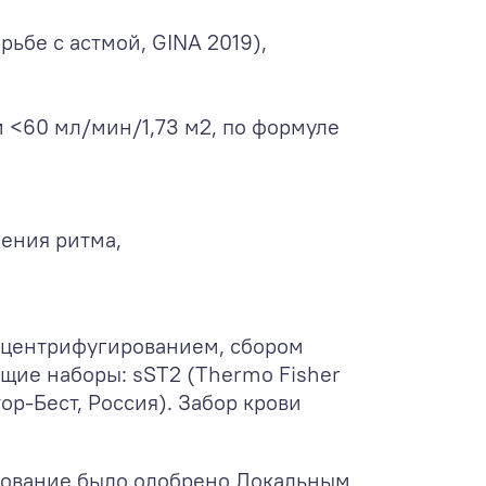
ьбе с астмой, GINA 2019),
и <60 мл/мин/1,73 м
2
, по формуле
ения ритма,
 центрифугированием, сбором
щие наборы: sST2 (Thermo Fisher
ор-Бест, Россия). Забор крови
едование было одобрено Локальным