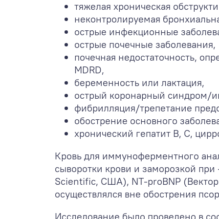
тяжелая хроническая обструктив
неконтролируемая бронхиальная
острые инфекционные заболев
острые почечные заболевания,
почечная недостаточность, опр
MDRD,
беременность или лактация,
острый коронарный синдром/ин
фибрилляция/трепетание пред
обострение основного заболева
хронический гепатит В, С, цирр
Кровь для иммуноферментного анал
сыворотки крови и заморозкой при 
Scientific, США), NT-proBNP (Векто
осуществлялся вне обострения псор
Исследование было проведено в со