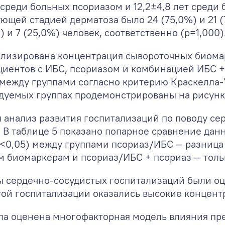
т среди больных псориазом и 12,2±4,8 лет среди
ющей стадией дерматоза было 24 (75,0%) и 21 (
 и 7 (25,0%) человек, соответственно (р=1,000)
ализирована концентрация сывороточных биома
ациентов с ИБС, псориазом и комбинацией ИБС + 
между группами согласно критерию Краскелла-У
дуемых группах продемонстрированы на рисунк
я анализ развития госпитализаций по поводу се
. В таблице 5 показано попарное сравнение дан
<0,05) между группами псориаз/ИБС — разница 
 биомаркерам и псориаз/ИБС + псориаз — тольк
ты сердечно-сосудистых госпитализаций были 
той госпитализации оказались высокие концентр
ла оценена многофакторная модель влияния пре