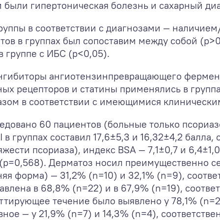
были гипертоническая болезнь и сахарный диа
руппы в соответствии с диагнозами — наличием
ентов в группах был сопоставим между собой (p>
 группе с ИБС (p<0,05).
 ингибиторы ангиотензинпревращающего фермен
ых рецепторов и статины применялись в группа
ориазом в соответствии с имеющимися клиничес
едовано 60 пациентов (больные только псориаз
в группах составил 17,6±5,3 и 16,32±4,2 балла, 
жести псориаза), индекс BSA — 7,1±0,7 и 6,4±1,0
 (р=0,568). Дерматоз носил преимущественно с
яя форма) — 31,2% (n=10) и 32,1% (n=9), соотве
влена в 68,8% (n=22) и в 67,9% (n=19), соотве
тирующее течение было выявлено у 78,1% (n=25
ное — у 21,9% (n=7) и 14,3% (n=4), соответств