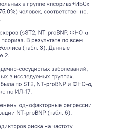
 больных в группе «псориаз+ИБС»
75,0%) человек, соответственно,
.
ркеров (sST2, NT-proBNP, ФНО-α
псориаз. В результате по всем
оллиса (табл. 3). Данные
е 2.
рдечно-сосудистых заболеваний,
ных в исследуемых группах.
была по ST2, NT-proBNP и ФНО-α,
о по ИЛ-17.
оценены однофакторные регрессии
ации NT-proBNP (табл. 6).
дикторов риска на частоту