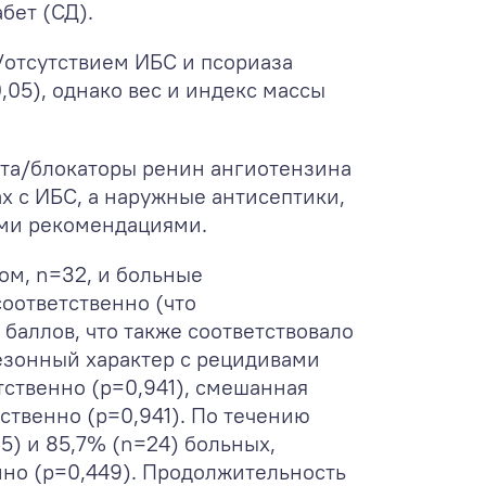
бет (СД).
/отсутствием ИБС и псориаза
0,05), однако вес и индекс массы
та/блокаторы ренин ангиотензина
х с ИБС, а наружные антисептики,
кими рекомендациями.
ом, n=32, и больные
соответственно (что
 баллов, что также соответствовало
езонный характер с рецидивами
тственно (р=0,941), смешанная
тственно (р=0,941). По течению
) и 85,7% (n=24) больных,
енно (р=0,449). Продолжительность