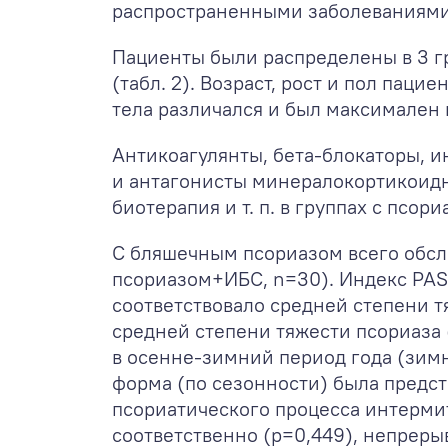
распространенными заболеваниями 
Пациенты были распределены в 3 г
(табл. 2). Возраст, рост и пол паци
тела различался и был максимален в
Антикоагулянты, бета-блокаторы,
и антагонисты минералокортикоидн
биотерапия и т. п. в группах с пс
С бляшечным псориазом всего обсл
псориазом+ИБС, n=30). Индекс PASI 
соответствовало средней степени тя
средней степени тяжести псориаза
в осенне-зимний период года (зимн
форма (по сезонности) была предста
псориатического процесса интермит
соответственно (р=0,449), непрерыв