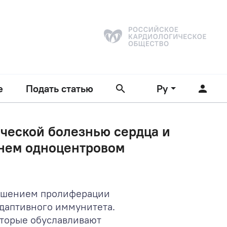
е
Подать статью
Ру
ческой болезнью сердца и
тнем одноцентровом
рушением пролиферации
адаптивного иммунитета.
оторые обуславливают