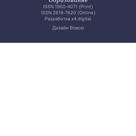
Образование
ISSN 1560-4071 (Print)
ISSN 2618-7620 (Online)
Разработка
x4.digital
Дизайн
Вовсю