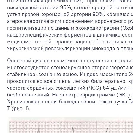
отрицательная динамика в виде прогрессирования
нисходящей артерии 95%, стеноз средней трети п
устья правой коронарной артерии 90%, хроническа
атеросклеротическим поражением коронарного ру
госпитализации по данным эхокардиографии (Эхо
кардиоспецифических ферментов в динамике сост
медикаментозной терапии пациент был выписан в
хирургической реваскуляризации миокарда в план
Основной диагноз на момент поступления в стаци
многососудистое стенозирующее атеросклеротиче
стабильное, сознание ясное. Индекс массы тела 2
проводится во все отделы легких билатерально, х
частота сердечных сокращений (ЧСС) 64 уд./мин,
безболезненный. На электрокардиограмме (ЭКГ) п
Хроническая полная блокада левой ножки пучка Ги
Т (рис. 1).