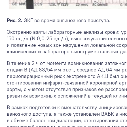
Рис. 2.
ЭКГ во время ангинозного приступа.
Экстренно взяты лабораторные анализы крови: ур
150 ед./л (N 0,0-25 ед./л), высокочувствительно
и появление новых зон нарушения локальной сокр
клинических и лабораторно-инструментальных д
В течение 2 ч от момента возникновения затяжно
стадии B (АД 83/54 мм рт.ст., среднее АД 64 мм р
периоперационный риск экстренного АКШ был оце
стентировании инфаркт-связанной коронарной ар
аорты, с учетом отсутствия признаков ее рассло
развития возможных осложнений в текущей клини
В рамках подготовки к вмешательству инициирова
венозного доступа, а также установлен ВАБК в ни
в объеме баллонной дилатации, стентирования сте
коронарной артерии, а также осуществлена меха