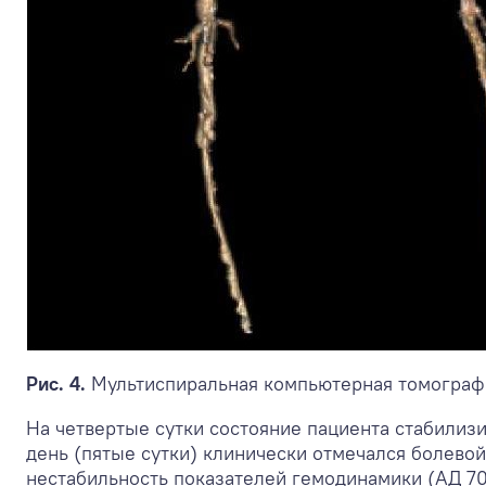
Рис. 4.
Мультиспиральная компьютерная томографи
На четвертые сутки состояние пациента стабилиз
день (пятые сутки) клинически отмечался болевой
нестабильность показателей гемодинамики (АД 70/