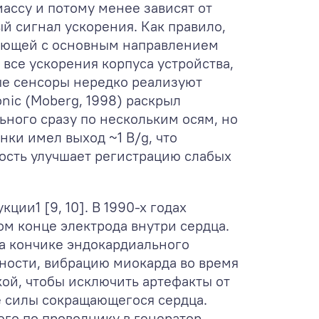
ассу и потому менее зависят от
й сигнал ускорения. Как правило,
дающей с основным направлением
все ускорения корпуса устройства,
ые сенсоры нередко реализуют
ic (Moberg, 1998) раскрыл
ного сразу по нескольким осям, но
нки имел выход ~1 В/g, что
ость улучшает регистрацию слабых
укции
1
[9, 10]. В 1990-х годах
м конце электрода внутри сердца.
на кончике эндокардиального
тности, вибрацию миокарда во время
ой, чтобы исключить артефакты от
е силы сокращающегося сердца.
го по проводнику в генератор.