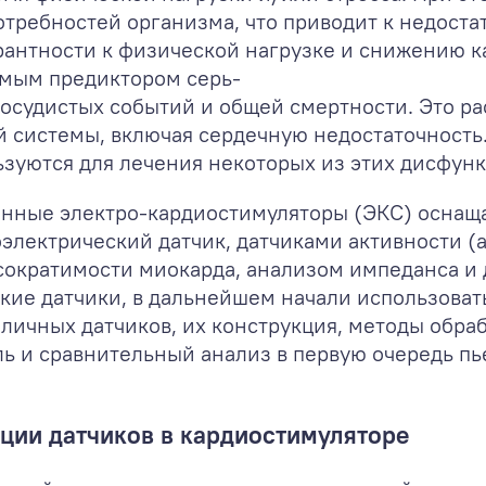
отребностей организма, что приводит к недост
рантности к физической нагрузке и снижению к
имым предиктором серь-
судистых событий и общей смертности. Это рас
 системы, включая сердечную недостаточност
уются для лечения некоторых из этих дисфункци
енные электро-кардиостимуляторы (ЭКС) оснащ
электрический датчик, датчиками активности (
сократимости миокарда, анализом импеданса и 
ие датчики, в дальнейшем начали использовать
личных датчиков, их конструкция, методы обра
ль и сравнительный анализ в первую очередь пь
ции датчиков в кардиостимуляторе