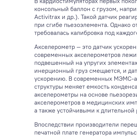
В кардиостимуляторах первых поко
консольный баллон с грузом, напри
Activitrax и др.). Такой датчик ре
при сгибе пьезоэлемента. Однако о
требовалась калибровка под каждог
Акселерометр — это датчик ускорен
современных акселерометров лежи
подвешенный на упругих элементах 
инерционный груз смещается, и да
ускорению. В современных МЭМС-а
структуры меняет емкость конденса
акселерометры на основе пьезорез
акселерометров в медицинских им
а также устойчивыми к длительной 
Впоследствии производители пере
печатной плате генератора импульс