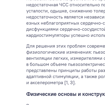
недостаточная ЧСС относительно п
усталости, одышке, снижению толе
недостаточность является независ
езных неблагоприятных сердечно-со
дисфункциями сердечно-сосудистой
кардиостимуляторы успешно использ
Для решения этих проблем соврем
физиологические изменения: пьезо
вентиляции легких, измерителями 
в большом объеме пьезоэлектрическ
представлены принципы работы раз
адаптивной стимуляции, а также ро
и акселерометра [1, 3].
Физические основы и конструк