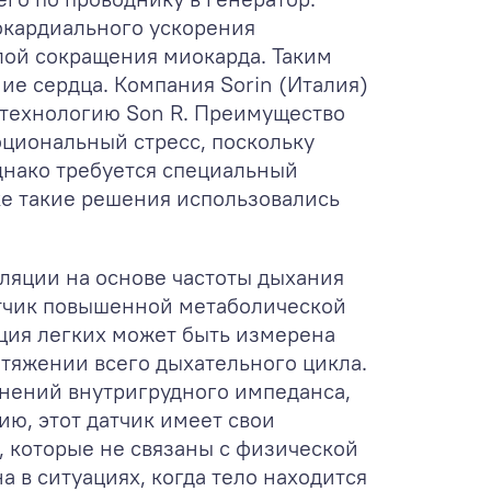
докардиального ускорения
илой сокращения миокарда. Таким
ие сердца. Компания Sorin (Италия)
у технологию Son R. Преимущество
моциональный стресс, поскольку
днако требуется специальный
ке такие решения использовались
ляции на основе частоты дыхания
датчик повышенной метаболической
яция легких может быть измерена
отяжении всего дыхательного цикла.
енений внутригрудного импеданса,
ю, этот датчик имеет свои
 которые не связаны с физической
 в ситуациях, когда тело находится