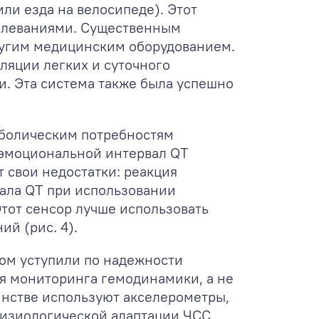
или езда на велосипеде). Этот
болеваниями. Существенным
ругим медицинским оборудованием.
ляции легких и суточного
и. Эта система также была успешно
аболическим потребностям
 эмоциональной интервал QT
т свои недостатки: реакция
ала QT при использовании
Этот сенсор лучше использовать
й (рис. 4).
елом уступили по надежности
ля мониторинга гемодинамики, а не
нстве используют акселерометры,
физиологической адаптации ЧСС