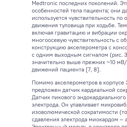
Medtronic последних поколений. Э
особенностей тела пациента; они 
используется чувствительность по
движения туловища при ходьбе. Тем
включая гравитацию и вибрации ок
многоосевую чувствительность с об
конструкцию акселерометра с консо
с одним выходным сигналом (рис. 3
значительно выше прежних ~10 мВ/
движений пациента [7, 8].
Помимо акселерометров в корпусе 
предложен датчик кардиальной сок
Датчик пикового эндокардиального
электрода. Он улавливает микровиб
изоволюмической сократимости (тон
сдавления электрода миокардом — 
Электронный модуль в электроде пр