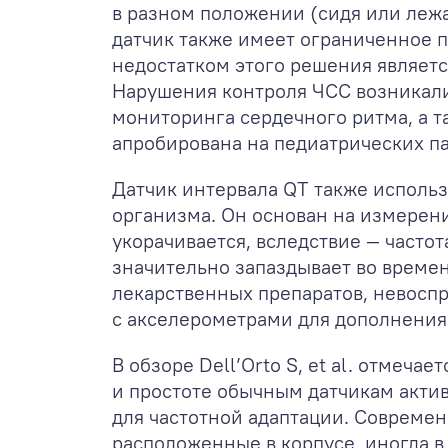
в разном положении (сидя или лежа)
датчик также имеет ограниченное 
недостатком этого решения являет
Нарушения контроля ЧСС возникали
мониторинга сердечного ритма, а 
апробирована на педиатрических па
Датчик интервала QT также использ
организма. Он основан на измерен
укорачивается, вследствие — частот
значительно запаздывает во време
лекарственных препаратов, невоспр
с акселерометрами для дополнения 
В обзоре Dell’Orto S, et al. отмеч
и простоте обычным датчикам акти
для частотной адаптации. Совреме
расположенные в корпусе, иногда 