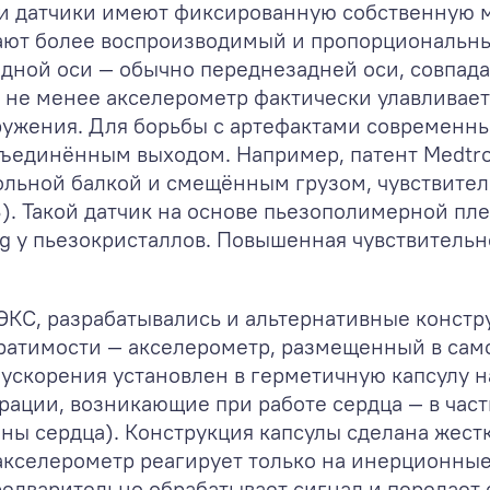
ти датчики имеют фиксированную собственную м
дают более воспроизводимый и пропорциональны
 одной оси — обычно переднезадней оси, совпа
 не менее акселерометр фактически улавливает 
ружения. Для борьбы с артефактами современн
ъединённым выходом. Например, патент Medtron
льной балкой и смещённым грузом, чувствитель
). Такой датчик на основе пьезополимерной пле
g у пьезокристаллов. Повышенная чувствительн
ЭКС, разрабатывались и альтернативные констр
ратимости — акселерометр, размещенный в само
 ускорения установлен в герметичную капсулу 
рации, возникающие при работе сердца — в час
ы сердца). Конструкция капсулы сделана жестк
акселерометр реагирует только на инерционны
едварительно обрабатывает сигнал и передает е