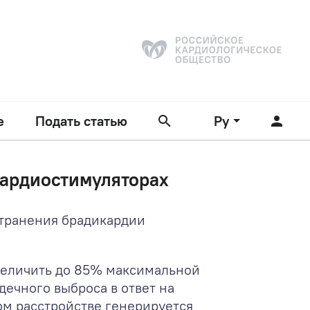
е
Подать статью
Ру
кардиостимуляторах
странения брадикардии
увеличить до 85% максимальной
дечного выброса в ответ на
ом расстройстве генерируется