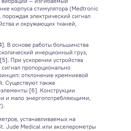
к вибрации — изгибаемый
нке корпуса стимулятора (Medtronic
ки, порождая электрический сигнал
ойства и окружающих тканей,
]. В основе работы большинства
скопический инерционный груз,
[5]. При ускорении устройства
й сигнал пропорционально
ринцип: отклонение кремниевой
й. Существуют также
элементы [6]. Конструкции
и и мало энергопотребляющими,
).
етров, устанавливаемых на
t. Jude Medical или акселерометры