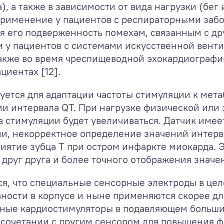
, а также в зависимости от вида нагрузки (бег 
применение у пациентов с респираторными за
ся его подверженность помехам, связанным с д
 у пациентов с системами искусственной венти
также во время чреспищеводной эхокардиографи
циентах [12].
уется для адаптации частоты стимуляции к мет
ии интервала QT. При нагрузке физической или
а стимуляции будет увеличиваться. Датчик имее
ни, некорректное определение значений интерв
иятие зубца Т при остром инфаркте миокарда. 
друг друга и более точного отображения значени
ается, что специальные сенсорные электроды в ц
вности в корпусе и ныне применяются скорее д
нные кардиостимуляторы в подавляющем больши
в сочетании с другим сенсором для повышения 