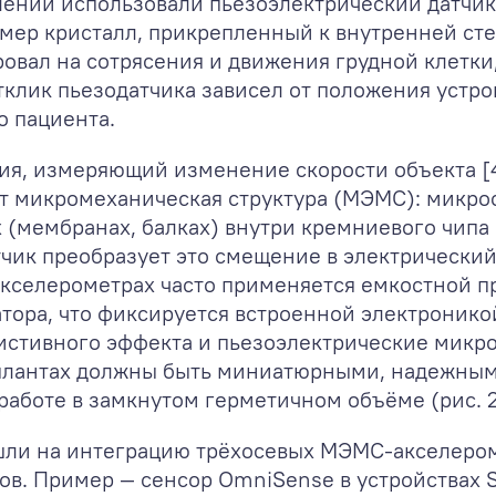
лений использовали пьезоэлектрический датчи
мер кристалл, прикрепленный к внутренней сте
агировал на сотрясения и движения грудной клет
тклик пьезодатчика зависел от положения устр
о пациента.
ия, измеряющий изменение скорости объекта [4
т микромеханическая структура (МЭМС): микро
(мембранах, балках) внутри кремниевого чипа 
тчик преобразует это смещение в электрически
кселерометрах часто применяется емкостной п
тора, что фиксируется встроенной электронико
истивного эффекта и пьезоэлектрические микро
плантах должны быть миниатюрными, надежным
работе в замкнутом герметичном объёме (рис. 2
шли на интеграцию трёхосевых МЭМС-акселером
ов. Пример — сенсор OmniSense в устройствах S