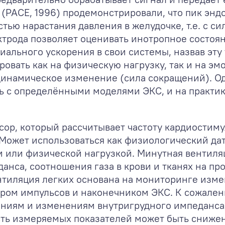
г (PACE, 1996) продемонстрировали, что пик эн
тью нарастания давления в желудочке, т.е. с с
ктрода позволяет оценивать инотропное состоян
иального ускорения в свои системы, назвав эт
ровать как на физическую нагрузку, так и на э
инамическое изменение (сила сокращений). О
ь с определёнными моделями ЭКС, и на практи
ор, который рассчитывает частоту кардиостиму
]. Может использоваться как физиологический 
ом или физической нагрузкой. Минутная вентил
анса, соотношения газа в крови и тканях на пр
нтиляция легких основана на мониторинге изм
ром импульсов и наконечником ЭКС. К сожалени
ниям и изменениям внутригрудного импеданса,
ть измеряемых показателей может быть снижена