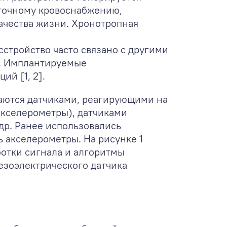
аточному кровоснабжению,
ачества жизни. Хронотропная
стройство часто связано с другими
ь. Имплантируемые
й [1, 2].
аются датчиками, реагирующими на
акселерометры), датчиками
др. Ранее использовались
 акселерометры. На рисунке 1
ботки сигнала и алгоритмы
езоэлектрического датчика