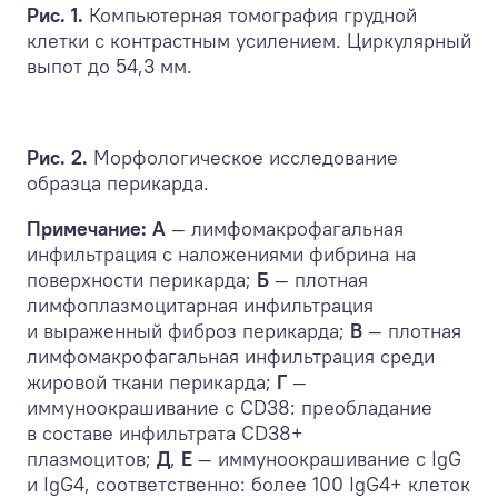
Рис. 1.
Компьютерная томография грудной
клетки с контрастным усилением. Циркулярный
выпот до 54,3 мм.
Рис. 2.
Морфологическое исследование
образца перикарда.
Примечание:
А
— лимфомакрофагальная
инфильтрация с наложениями фибрина на
поверхности перикарда;
Б
— плотная
лимфоплазмоцитарная инфильтрация
и выраженный фиброз перикарда;
В
— плотная
лимфомакрофагальная инфильтрация среди
жировой ткани перикарда;
Г
—
иммуноокрашивание с CD38: преобладание
в составе инфильтрата CD38+
плазмоцитов;
Д
,
Е
— иммуноокрашивание с IgG
и IgG4, соответственно: более 100 IgG4+ клеток