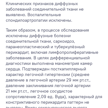
Клинических признаков диффузных
заболеваний соединительной ткани не
выявлено. Воспалительные
спондилоартропатии исключены.
Таким образом, в процессе обследования
исключены диффузные болезни
соединительной ткани, саркоидоз,
паранеопластический и туберкулёзный
перикардит, включая лимфопролиферативные
заболевания. В целях дифференциальной
диагностики выполнена манометрия камер
сердца. Подтвержден посткапиллярный
характер легочной гипертензии (среднее
давление в легочной артерии 29 мм рт.ст.,
давление заклинивания легочной артерии
21 мм рт.ст., легочное сосудистое
сопротивление 2,09 ед. Вуда), характерный для
констриктивного перикардита паттерн не
выявлен. Ввиду сохраняющегося выпота