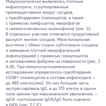
Микроскопически выявлялись плотные
инфильтраты, сгруппированные
преимущественно вокруг сосудов,
с преобладанием плазмоцитов, а также
с примесью лимфоцитов, макрофагов
и немногочисленных эозинофилов (рис. 2).
В отдельных участках отмечался продуктивный
васкулит мелких сосудов. Мезотелиальная
выстилка с обеих сторон субтотально слущена
и замещена плотной макрофагальной
инфильтрацией с примесью гранулоцитов
и наложениями фибрина на поверхности (рис. 2
A-В). При иммуногистохимическом
исследовании определялось преобладание
CD38+ плазмоцитов в составе инфильтрата —
до 480 клеток/мм
2
. Из них большая часть
экспрессировала IgG, а до 170 клеток в одном
поле зрения при максимальном увеличении, —
IgG4, соотношение IgG4/IgG было оценено
в 64% (рис. 2 Г-Е).