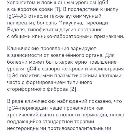
холангитом и повышенным уровнем IgG4
в сыворотке крови [1]. В последствие к числу
IgG4-АЗ отнесли также аутоиммунный
панкреатит, болезнь Микулича, тиреоидит
Риделя, гипофизит и другие состояния
с общими клинико-лабораторными признаками.
Клинические проявления варьируют
в зависимости от вовлечённого органа. Для
болезни может быть характерно повышение
уровня IgG4 в сыворотке крови и инфильтрация
IgG4-позитивными плазматическими клетками,
часто с формированием типичного
сториформного фиброза [2].
В ряде клинических наблюдений показано, что
IgG4-перикардит чаще проявляется как
хронический выпот в полости перикарда, плохо
поддающийся стандартной терапии
нестероидными противовоспалительными