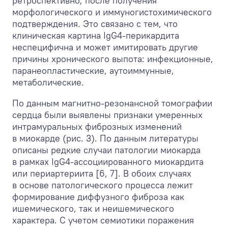
ретроспективно, после получения
морфологического и иммуногистохимического
подтверждения. Это связано с тем, что
клиническая картина IgG4-перикардита
неспецифична и может имитировать другие
причины хронического выпота: инфекционные,
паранеопластические, аутоиммунные,
метаболические.
По данным магнитно-резонансной томографии
сердца были выявлены признаки умеренных
интрамуральных фиброзных изменений
в миокарде (рис. 3). По данным литературы
описаны редкие случаи патологии миокарда
в рамках IgG4-ассоциированного миокардита
или периартериита [6, 7]. В обоих случаях
в основе патологического процесса лежит
формирование диффузного фиброза как
ишемического, так и неишемического
характера. С учетом семиотики поражения