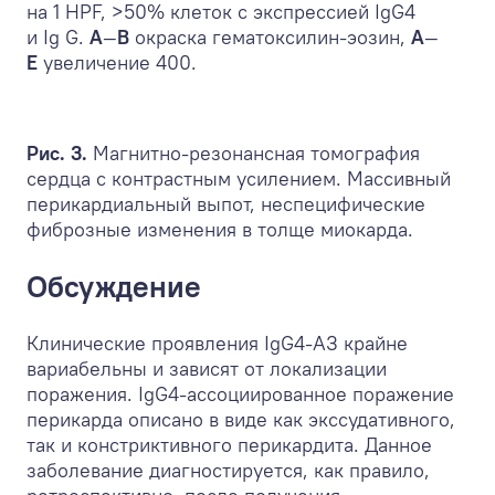
на 1 HPF, >50% клеток с экспрессией IgG4
и Ig G.
А
—
В
окраска гематоксилин-эозин,
А
—
Е
увеличение 400.
Рис. 3.
Магнитно-резонансная томография
сердца с контрастным усилением. Массивный
перикардиальный выпот, неспецифические
фиброзные изменения в толще миокарда.
Обсуждение
Клинические проявления IgG4-АЗ крайне
вариабельны и зависят от локализации
поражения. IgG4-ассоциированное поражение
перикарда описано в виде как экссудативного,
так и констриктивного перикардита. Данное
заболевание диагностируется, как правило,