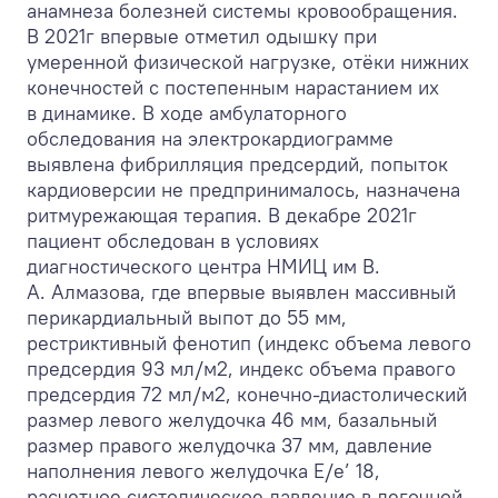
анамнеза болезней системы кровообращения.
В 2021г впервые отметил одышку при
умеренной физической нагрузке, отёки нижних
конечностей с постепенным нарастанием их
в динамике. В ходе амбулаторного
обследования на электрокардиограмме
выявлена фибрилляция предсердий, попыток
кардиоверсии не предпринималось, назначена
ритмурежающая терапия. В декабре 2021г
пациент обследован в условиях
диагностического центра НМИЦ им В.
А. Алмазова, где впервые выявлен массивный
перикардиальный выпот до 55 мм,
рестриктивный фенотип (индекс объема левого
предсердия 93 мл/м
2
, индекс объема правого
предсердия 72 мл/м
2
, конечно-диастолический
размер левого желудочка 46 мм, базальный
размер правого желудочка 37 мм, давление
наполнения левого желудочка E/e’ 18,
расчетное систолическое давление в легочной