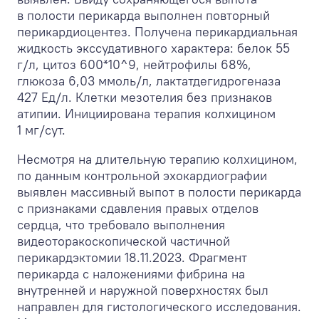
в полости перикарда выполнен повторный
перикардиоцентез. Получена перикардиальная
жидкость экссудативного характера: белок 55
г/л, цитоз 600*10^9, нейтрофилы 68%,
глюкоза 6,03 ммоль/л, лактатдегидрогеназа
427 Ед/л. Клетки мезотелия без признаков
атипии. Инициирована терапия колхицином
1 мг/сут.
Несмотря на длительную терапию колхицином,
по данным контрольной эхокардиографии
выявлен массивный выпот в полости перикарда
с признаками сдавления правых отделов
сердца, что требовало выполнения
видеоторакоскопической частичной
перикардэктомии 18.11.2023. Фрагмент
перикарда с наложениями фибрина на
внутренней и наружной поверхностях был
направлен для гистологического исследования.