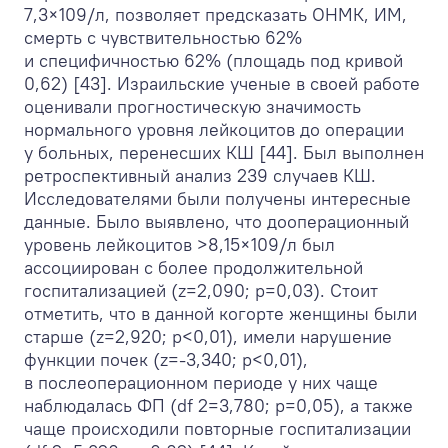
7,3×10
9
/л, позволяет предсказать ОНМК, ИМ,
смерть с чувствительностью 62%
и специфичностью 62% (площадь под кривой
0,62) [43]. Израильские ученые в своей работе
оценивали прогностическую значимость
нормального уровня лейкоцитов до операции
у больных, перенесших КШ [44]. Был выполнен
ретроспективный анализ 239 случаев КШ.
Исследователями были получены интересные
данные. Было выявлено, что дооперационный
уровень лейкоцитов >8,15×10
9
/л был
ассоциирован с более продолжительной
госпитализацией (z=2,090; р=0,03). Стоит
отметить, что в данной когорте женщины были
старше (z=2,920; р<0,01), имели нарушение
функции почек (z=-3,340; р<0,01),
в послеоперационном периоде у них чаще
наблюдалась ФП (df 2=3,780; р=0,05), а также
чаще происходили повторные госпитализации