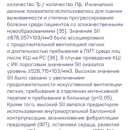
количество Тр / количество Лф. Изначально
данные показатели использовались для оценки
выживаемости и степени прогрессирования
болезни среди пациентов со злокачественными
новообразованиями [35]. Значение SII
≥878,057×10
3
/мм
3
было ассоциировано
с продолжительной вентиляцией легких
и длительностью пребывания в ПИТ среди лиц
после КШ на РС [36]. В случае проведения КШ
с ИК пороговым значением SII оказался
уровень ≥528,715×10
3
/мм
3
. Высокое значение
SII было связано с увеличением
продолжительности искусственной вентиляции
легких, пребывания в отделении интенсивной
терапии и пребывания в больнице (p<0,05).
Кроме того, высокий SII являлся предиктором
использования внутриаортальной баллонной
контрпульсации, возникновения фибрилляции
предсердий (ФП), остановки сердца, развития