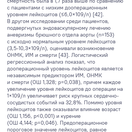
смертность была в 1,7 раза выше по сравнению
с пациентами с низким дооперационным
уровнем лейкоцитов (≤6,0×10
9
/л) [42].
В другом исследовании среди пациентов,
подвергнутых эндоваскулярному лечению
аневризмы брюшного отдела аорты (n=153)
с исходно нормальным уровнем лейкоцитов
(3,5-10,3×10
9
/л), оценивали возникновение
ОНМК, ИМ и смерти [43]. Логистический
регрессионный анализ показал, что
дооперационный уровень лейкоцитов является
независимым предиктором ИМ, ОНМК
и смерти (ОШ 1,328; р=0,038), причем каждое
увеличение уровня лейкоцитов до операции на
1×10
9
/л увеличивает риск крупных сердечно-
сосудистых событий на 32,8%. Помимо уровня
лейкоцитов также оказывали влияние возраст
(ОШ 1,156, р<0,001) и курение
(ОШ 4,144; р=0,046). Предоперационное
пороговое значение лейкоцитов, равное