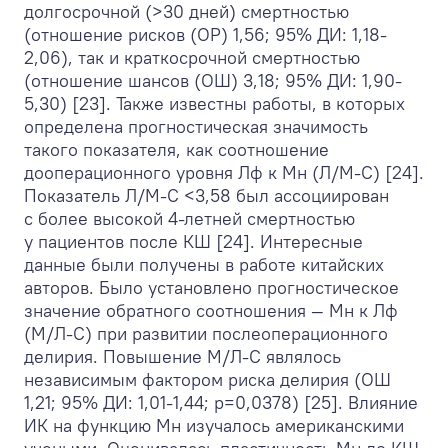
долгосрочной (>30 дней) смертностью
(отношение рисков (ОР) 1,56; 95% ДИ: 1,18-
2,06), так и краткосрочной смертностью
(отношение шансов (ОШ) 3,18; 95% ДИ: 1,90-
5,30) [23]. Также известны работы, в которых
определена прогностическая значимость
такого показателя, как соотношение
дооперационного уровня Лф к Мн (Л/М-С) [24].
Показатель Л/М-С <3,58 был ассоциирован
с более высокой 4-летней смертностью
у пациентов после КШ [24]. Интересные
данные были получены в работе китайских
авторов. Было установлено прогностическое
значение обратного соотношения — Мн к Лф
(М/Л-С) при развитии послеоперационного
делирия. Повышение М/Л-С являлось
независимым фактором риска делирия (ОШ
1,21; 95% ДИ: 1,01-1,44; р=0,0378) [25]. Влияние
ИК на функцию Мн изучалось американскими