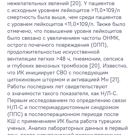
нежелательных явлений [20]. У пациентов
с исходным уровнем лейкоцитов >11,0×10
9
/л
смертность была выше, чем среди пациентов
с уровнем лейкоцитов <11,0×10
9
/л. Также было
отмечено, что повышение уровня лейкоцитов
было связано с увеличением частоты ОНМК,
острого почечного повреждения (ОПП),
продолжительностью искусственной
вентиляции легких >48 ч, пневмонии, сепсиса
и глубоких венозных тромбозов [20]. Известно,
что ИК инициирует СВО с последующим
цитокиновым штормом и активацией Мн [21].
Работы последних лет свидетельствуют
о значимости такого показателя, как Н/Л-С.
Первым исследованием по определению связи
Н/Л-С и постперикардиотомным синдромом
(ППС) в послеоперационном периоде после
КШ с применением ИК была работа турецких
ученых. Анализ лабораторных данных в первый
день после хирургической реваскуляризации