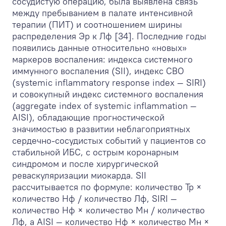
сосудистую операцию, была выявлена связь
между пребыванием в палате интенсивной
терапии (ПИТ) и соотношением ширины
распределения Эр к Лф [34]. Последние годы
появились данные относительно «новых»
маркеров воспаления: индекса системного
иммунного воспаления (SII), индекс СВО
(systemic inflammatory response index — SIRI)
и совокупный индекс системного воспаления
(aggregate index of systemic inflammation —
AISI), обладающие прогностической
значимостью в развитии неблагоприятных
сердечно-сосудистых событий у пациентов со
стабильной ИБС, с острым коронарным
синдромом и после хирургической
реваскуляризации миокарда. SII
рассчитывается по формуле: количество Тр ×
количество Нф / количество Лф, SIRI —
количество Нф × количество Мн / количество
Лф, а AISI — количество Нф × количество Мн ×