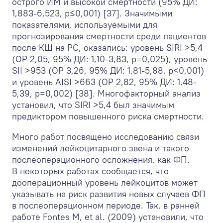
острого ИМ и высокой смертности (95% ДИ:
1,883-6,523, p≤0,001) [37]. Значимыми
показателями, используемыми для
прогнозирования смертности среди пациентов
после КШ на РС, оказались: уровень SIRI >5,4
(ОР 2,05, 95% ДИ: 1,10-3,83, p=0,025), уровень
SII >953 (ОР 3,26, 95% ДИ: 1,81-5,88, p<0,001)
и уровень AISI >663 (ОР 2,82, 95% ДИ: 1,48-
5,39, p=0,002) [38]. Многофакторный анализ
установил, что SIRI >5,4 был значимым
предиктором повышенного риска смертности.
Много работ посвящено исследованию связи
изменений лейкоцитарного звена и такого
послеоперационного осложнения, как ФП.
В некоторых работах сообщается, что
дооперационный уровень лейкоцитов может
указывать на риск развития новых случаев ФП
в послеоперационном периоде. Так, в ранней
работе Fontes M, et al. (2009) установили, что