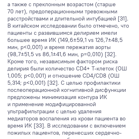
а также с преклонным возрастом (старше
70 лет), предоперационными тревожными
расстройствами и длительной интубацией [31].
В китайском исследовании было отмечено, что
пациенты с развившимся делирием имели
большее время ИК (149,6±59,1 vs 126,7±48,5
мин, p<0,001) и время пережатия аорты
(98,7±51,5 vs 86,1±41,6 мин, p=0,010) [32].
Кроме того, независимым фактором риска
делирия были количество CD4+ Т-клеток (ОШ
1,005; p<0,001) и отношение CD4/CD8 (ОШ
5,314; p<0,001) [32]. С целью профилактики
послеоперационной когнитивной дисфункции
предложены минимизация контура ИК
и применение модифицированной
ультрафильтрации с целью удаления
медиаторов воспаления из крови пациента во
время ИК [33]. В исследовании с включением
пожилых пациентов, перенесших сердечно-