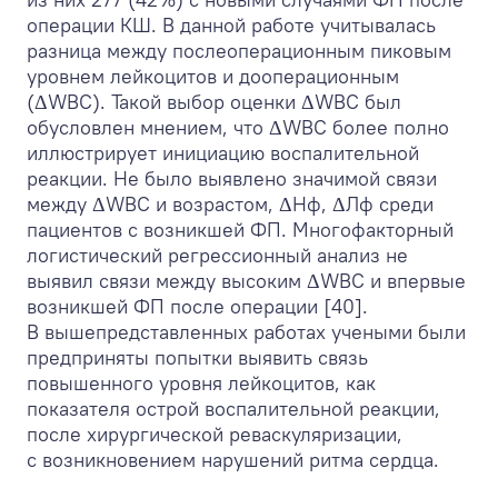
операции КШ. В данной работе учитывалась
разница между послеоперационным пиковым
уровнем лейкоцитов и дооперационным
(ΔWBC). Такой выбор оценки ΔWBC был
обусловлен мнением, что ΔWBC более полно
иллюстрирует инициацию воспалительной
реакции. Не было выявлено значимой связи
между ΔWBC и возрастом, ΔНф, ΔЛф среди
пациентов с возникшей ФП. Многофакторный
логистический регрессионный анализ не
выявил связи между высоким ΔWBC и впервые
возникшей ФП после операции [40].
В вышепредставленных работах учеными были
предприняты попытки выявить связь
повышенного уровня лейкоцитов, как
показателя острой воспалительной реакции,
после хирургической реваскуляризации,
с возникновением нарушений ритма сердца.