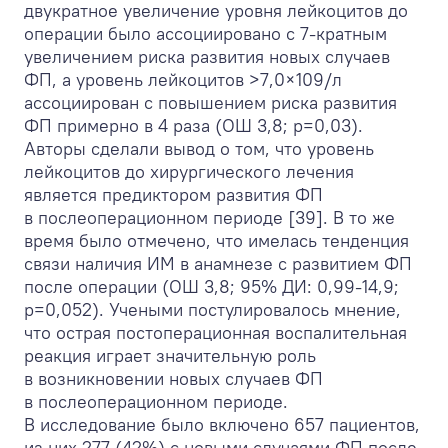
двукратное увеличение уровня лейкоцитов до
операции было ассоциировано с 7-кратным
увеличением риска развития новых случаев
ФП, а уровень лейкоцитов >7,0×10
9
/л
ассоциирован с повышением риска развития
ФП примерно в 4 раза (ОШ 3,8; р=0,03).
Авторы сделали вывод о том, что уровень
лейкоцитов до хирургического лечения
является предиктором развития ФП
в послеоперационном периоде [39]. В то же
время было отмечено, что имелась тенденция
связи наличия ИМ в анамнезе с развитием ФП
после операции (ОШ 3,8; 95% ДИ: 0,99-14,9;
p=0,052). Учеными постулировалось мнение,
что острая постоперационная воспалительная
реакция играет значительную роль
в возникновении новых случаев ФП
в послеоперационном периоде.
В исследование было включено 657 пациентов,
из них 277 (42%) с новыми случаями ФП после