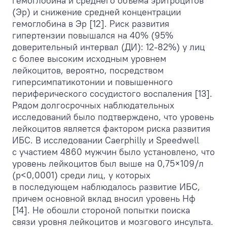
гемоглобина и среднего объема эритроцитов
(Эр) и снижение средней концентрации
гемоглобина в Эр [12]. Риск развития
гипертензии повышался на 40% (95%
доверительный интервал (ДИ): 12-82%) у лиц
с более высоким исходным уровнем
лейкоцитов, вероятно, посредством
гиперсимпатикотонии и повышенного
периферического сосудистого воспаления [13].
Рядом долгосрочных наблюдательных
исследований было подтверждено, что уровень
лейкоцитов является фактором риска развития
ИБС. В исследовании Caerphilly и Speedwell
с участием 4860 мужчин было установлено, что
уровень лейкоцитов был выше на 0,75×10
9
/л
(p<0,0001) среди лиц, у которых
в последующем наблюдалось развитие ИБС,
причем основной вклад вносил уровень Нф
[14]. Не обошли стороной попытки поиска
связи уровня лейкоцитов и мозгового инсульта.