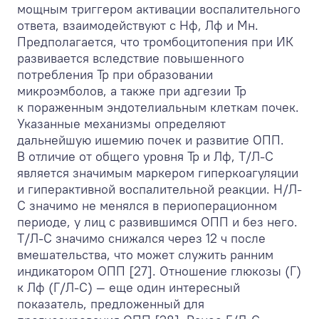
мощным триггером активации воспалительного
ответа, взаимодействуют с Нф, Лф и Мн.
Предполагается, что тромбоцитопения при ИК
развивается вследствие повышенного
потребления Тр при образовании
микроэмболов, а также при адгезии Тр
к пораженным эндотелиальным клеткам почек.
Указанные механизмы определяют
дальнейшую ишемию почек и развитие ОПП.
В отличие от общего уровня Тр и Лф, Т/Л-С
является значимым маркером гиперкоагуляции
и гиперактивной воспалительной реакции. Н/Л-
С значимо не менялся в периоперационном
периоде, у лиц с развившимся ОПП и без него.
Т/Л-С значимо снижался через 12 ч после
вмешательства, что может служить ранним
индикатором ОПП [27]. Отношение глюкозы (Г)
к Лф (Г/Л-С) — еще один интересный
показатель, предложенный для