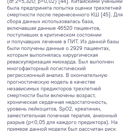
(df 2=5,320; р=0,02) [44]. Китайскими учеными
была предпринята попытка оценки трехлетней
смертности после перенесенного КШ [45]. Для
сбора данных использовалась база,
включавшая данные 46520 пациентов,
поступивших в критическом состоянии
и получавших лечение в ПИТ. Из данной базы
были получены данные о 2929 пациентах,
которым выполнялась хирургическая
реваскуляризация миокарда. Был выполнен
многофакторный логистический
регрессионный анализ. В окончательную
прогностическую модель в качестве
независимых предикторов трехлетней
смертности были включены возраст,
хроническая сердечная недостаточность,
уровень лейкоцитов, SpO
2
, креатинин,
заместительная почечная терапия, анионный
разрыв (p<0,05 для каждого предиктора). На
примере данной модели был рассчитан риск