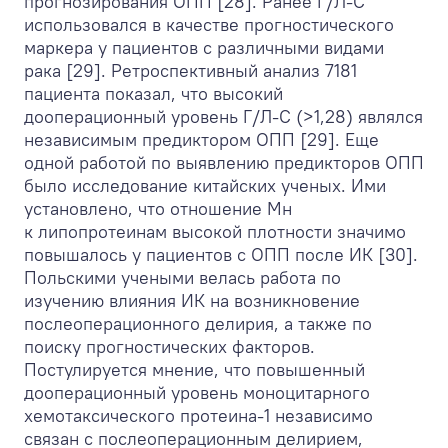
прогнозирования ОПП [28]. Ранее Г/Л-С
использовался в качестве прогностического
маркера у пациентов с различными видами
рака [29]. Ретроспективный анализ 7181
пациента показал, что высокий
дооперационный уровень Г/Л-С (>1,28) являлся
независимым предиктором ОПП [29]. Еще
одной работой по выявлению предикторов ОПП
было исследование китайских ученых. Ими
установлено, что отношение Мн
к липопротеинам высокой плотности значимо
повышалось у пациентов с ОПП после ИК [30].
Польскими учеными велась работа по
изучению влияния ИК на возникновение
послеоперационного делирия, а также по
поиску прогностических факторов.
Постулируется мнение, что повышенный
дооперационный уровень моноцитарного
хемотаксического протеина-1 независимо
связан с послеоперационным делирием,