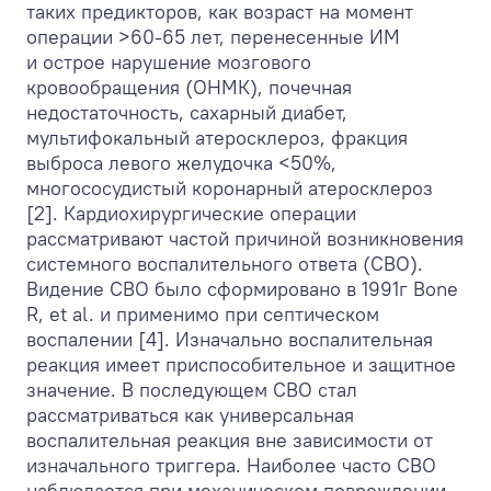
таких предикторов, как возраст на момент
операции >60-65 лет, перенесенные ИМ
и острое нарушение мозгового
кровообращения (ОНМК), почечная
недостаточность, сахарный диабет,
мультифокальный атеросклероз, фракция
выброса левого желудочка <50%,
многососудистый коронарный атеросклероз
[2]. Кардиохирургические операции
рассматривают частой причиной возникновения
системного воспалительного ответа (СВО).
Видение СВО было сформировано в 1991г Bone
R, et al. и применимо при септическом
воспалении [4]. Изначально воспалительная
реакция имеет приспособительное и защитное
значение. В последующем СВО стал
рассматриваться как универсальная
воспалительная реакция вне зависимости от
изначального триггера. Наиболее часто СВО
наблюдается при механическом повреждении