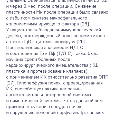
учеными. Оценивалась пластичность Мн до КШ
и через 3 мес. после операции. Снижение
пластичности Мн после операции было связано
с избытком синтеза макрофагального
колониестимулирующего фактора [26].
У пациентов наблюдался иммунологический
дефект, подтвержденный повышением титров
антител IgG к цитомегаловирусу [26].
Прогностическая значимость Н/Л-С
и соотношения Тр к Лф (Т/Л-С) также была
изучена среди больных после
кардиохирургического вмешательства (КШ,
пластика и протезирование клапанов)
с применением ИК относительно развития ОПП
[27]. Гипоперфузия почек, спровоцированная
ИК, способствует активации ренин-
ангиотензин-альдостероновой системы
и симпатической системы, что в дальнейшем
приводит к сужению сосудов почек
и нарушению почечной перфузии. Тр, являясь