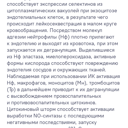
способствует экспрессии селектинов из
цитоплазматических вакуолей при экзоцитозе
эндотелиальных клеток, в результате чего
происходит лейкосеквестрация в малом круге
кровообращения. Посредством молекул
адгезии нейтрофилы (Нф) плотно прилегают
к эндотелию и выходят из кровотока, при этом
запускается их дегрануляция. Выделившиеся
из Нф эластаза, миелопероксидаза, активные
формы кислорода способствуют повреждению
эндотелия сосудов и окружающих тканей.
Наблюдаемая при использовании ИК активация
Нф, макрофагов, моноцитов (Мн), тромбоцитов
(Тр) в дальнейшем приводит к их дегрануляции
с высвобождением провоспалительных
и противовоспалительных цитокинов.
Цитокиновый шторм способствует активации
выработки NO-синтазы с последующими
негативными последствиями, запуску