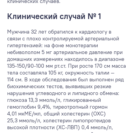
клинических случаев.
Клинический случай № 1
Мужчина 32 лет обратился к кардиологу в
связи с плохо контролируемой артериальной
гипертензией: на фоне монотерапии
небивололом 5 мг артериальное давление при
домашних измерениях находилось в диапазоне
135-150/90-100 мм рт.ст. При росте 170 см масса
тела составляла 105 кг, окружность талии —
114 см. В ходе обследования был выполнен ряд
биохимических тестов, выявивших резкие
нарушения углеводного и липидного обмена:
глюкоза 13,3 ммоль/л, гликированный
гемоглобин 9,4%, тиреотропный гормон
4,01 мкМЕ/мл, общий холестерин (ОХС)
25,3 ммоль/л, холестерин липопротеидов
высокой плотности (ХС-ЛВП) 0,4 ммоль/л,