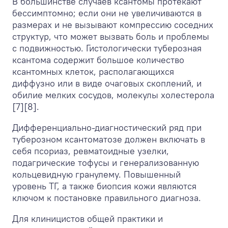
В большинстве случаев ксантомы протекают
бессимптомно; если они не увеличиваются в
размерах и не вызывают компрессию соседних
структур, что может вызвать боль и проблемы
с подвижностью. Гистологически туберозная
ксантома содержит большое количество
ксантомных клеток, располагающихся
диффузно или в виде очаговых скоплений, и
обилие мелких сосудов, молекулы холестерола
[7][8].
Дифференциально-диагностический ряд при
туберозном ксантоматозе должен включать в
себя псориаз, ревматоидные узелки,
подагрические тофусы и генерализованную
кольцевидную гранулему. Повышенный
уровень ТГ, а также биопсия кожи являются
ключом к постановке правильного диагноза.
Для клиницистов общей практики и