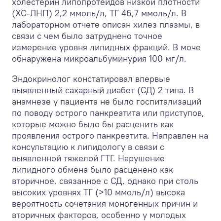
холестерин липопротеидов низкой плотности
(ХС-ЛНП) 2,2 ммоль/л, ТГ 46,7 ммоль/л. В
лабораторном отчете описан хилез плазмы, в
связи с чем было затруднено точное
измерение уровня липидных фракций. В моче
обнаружена микроальбуминурия 100 мг/л.
Эндокринолог констатировал впервые
выявленный сахарный диабет (СД) 2 типа. В
анамнезе у пациента не было госпитализаций
по поводу острого панкреатита или приступов,
которые можно было бы расценить как
проявления острого панкреатита. Направлен на
консультацию к липидологу в связи с
выявленной тяжелой ГТГ. Нарушение
липидного обмена было расценено как
вторичное, связанное с СД, однако при столь
высоких уровнях ТГ (>10 ммоль/л) высока
вероятность сочетания моногенных причин и
вторичных факторов, особенно у молодых