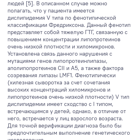
людей [5]. В описанном случае можно
полагать, что у пациента имеется
дислипидемия V типа по фенотипической
классификации Фредриксона. Данный фенотип
представляет собой тяжелую ГТГ, связанную с
повышением концентрации липопротеинов
очень низкой плотности и хиломикронов.
Установлена связь данного нарушения с
мутациями генов липопротеинлипазы,
аполипопротеинов CII и А5, а также фактора
созревания липазы LMF1. Фенотипически
(хилезная сыворотка за счет сочетания
высоких концентраций хиломикронов и
липопротеинов очень низкой плотности) V тип
дислипидемии имеет сходство с I типом,
встречающимся у детей, однако, в отличие от
него, встречается у лиц взрослого возраста.
Для точной верификации диагноза было бы
предпочтительным выполнение генетического
исследования.