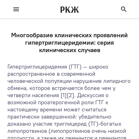
РКЖ
Многообразие клинических проявлений
гипертриглицеридемии: серия
клинических случаев
Гипертриглицеридемия (ГТГ) — широко
распространенное в современной
человеческой популяции нарушение липидного
обмена, которое встречается более чем у
четверти населения [1][2]. Дискуссия о
возможной проатерогенной роли ГТГ к
настоящему времени может считаться
практически завершенной: убедительно
доказано участие триглицерид (ТГ)-богатых
липопротеинов (липопротеинов очень низкой
плотности, а также их ремнантов и ремнантов