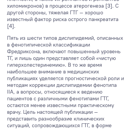
хиломикронов) в процессе атерогенеза [3]. С
другой стороны, тяжелая ГТГ — хорошо
известный фактор риска острого панкреатита
[4].
Пять из шести типов дислипидемий, описанных
в фенотипической классификации
Фредриксона, включают повышенный уровень
ТГ, и лишь один представляет собой «чистую
гиперхолестеринемию». В то же время
наибольшее внимание в медицинских
публикациях уделяется прогностической роли и
методам коррекции дислипидемии фенотипа
IIA, а вопросы, относящиеся к ведению
пациентов с различными фенотипами ГТГ,
остаются менее известными практическому
врачу. Цель настоящей публикации —
представить разнообразие клинических
ситуаций, сопровождающихся ГТГ, в форме