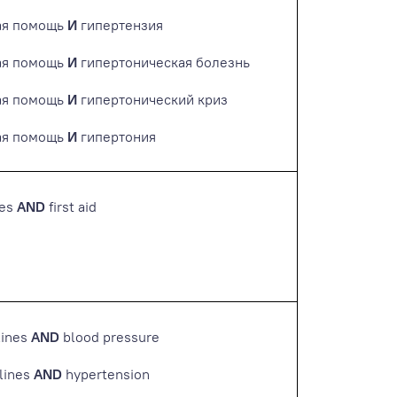
ая помощь
И
гипертензия
ая помощь
И
гипертоническая болезнь
ая помощь
И
гипертонический криз
ая помощь
И
гипертония
nes
AND
first aid
lines
AND
blood pressure
elines
AND
hypertension