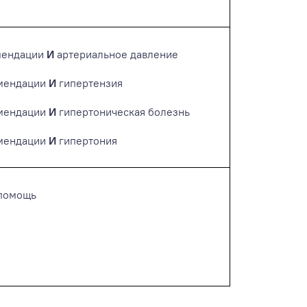
мендации
И
артериальное давление
омендации
И
гипертензия
омендации
И
гипертоническая болезнь
омендации
И
гипертония
 помощь