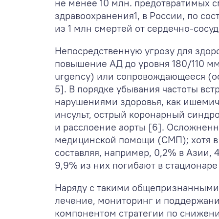
не менее 10 млн. предотвратимых с
здравоохранения
1
, в России, по со
из 1 млн смертей от сердечно-сосу
Непосредственную угрозу для здоро
повышение АД до уровня 180/110 мм
urgency) или сопровождающееся (о
5]. В порядке убывания частоты в
нарушениями здоровья, как ишемиче
инсульт, острый коронарный синдр
и расслоение аорты [6]. Осложнен
медицинской помощи (СМП); хотя в 
составляя, например, 0,2% в Азии, 
9,9% из них погибают в стационаре
Наряду с такими общепризнанными 
лечение, мониторинг и поддержан
компонентом стратегии по снижени