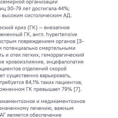
 Всемирной организации
лиц 30-79 лет достигала 44%;
 с высоким систолическим АД.
еский криз (ГК) — внезапное
жненный ГК, англ. hypertensive
 острым повреждением органов [3-
ми потенциально смертельными
ь и отек легких, геморрагический
ное кровоизлияние, энцефалопатия
ациентов отделений скорой
ет существенно варьировать,
 требуется 84,1% таких пациентов,
сложненном ГК превышает 79% [7].
дикаментозное и медикаментозное
азначенному лечению, важным
АГ является обеспечение