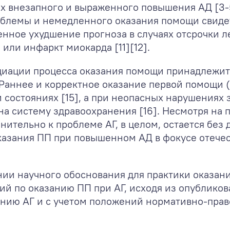
ях внезапного и выраженного повышения АД [3-
облемы и немедленного оказания помощи свид
нное ухудшение прогноза в случаях отсрочки л
 или инфаркт миокарда [11][12].
циации процесса оказания помощи принадлежи
 Раннее и корректное оказание первой помощи 
 состояниях [15], а при неопасных нарушениях
 на систему здравоохранения [16]. Несмотря на 
нительно к проблеме АГ, в целом, остается без
казания ПП при повышенном АД в фокусе отечес
нии научного обоснования для практики оказан
й по оказанию ПП при АГ, исходя из опубликов
нию АГ и с учетом положений нормативно-пра