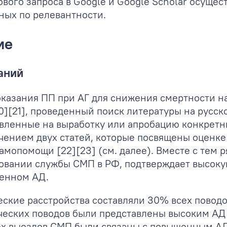
ового запроса в Google и Google Scholar осуще
нных по релевантности.
ие
аний
оказания ПП при АГ для снижения смертности н
0][21], проведенный поиск литературы на русс
авленные на выработку или апробацию конкрет
ючением двух статей, которые посвящены оценк
опомощи [22][23] (см. далее). Вместе с тем р
овании службы СМП в РФ, подтверждает высоку
енном АД.
гические расстройства составляли 30% всех пово
еских поводов были представлены высоким АД [2
всех выездов СМП были связаны с повышенным А