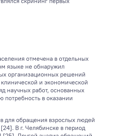
ствлялся скрининг первых
аселения отмечена в отдельных
ком языке не обнаружил
ных организационных решений
е клинической и экономической
яд научных работ, основанных
ю потребность в оказании
дов для обращения взрослых людей
4]. В г. Челябинске в период
Д [25]. Другой анализ обращений