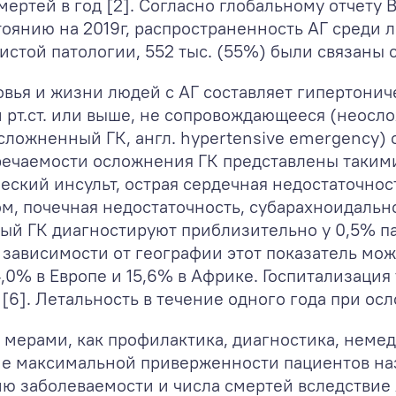
мертей в год [2]. Согласно глобальному отчету
стоянию на 2019г, распространенность АГ среди 
дистой патологии, 552 тыс. (55%) были связаны
вья и жизни людей с АГ составляет гипертонич
 рт.ст. или выше, не сопровождающееся (неосло
сложненный ГК, англ. hypertensive emergency)
стречаемости осложнения ГК представлены таки
ский инсульт, острая сердечная недостаточност
ом, почечная недостаточность, субарахноидаль
ный ГК диагностируют приблизительно у 0,5% п
зависимости от географии этот показатель мож
4,0% в Европе и 15,6% в Африке. Госпитализация
 [6]. Летальность в течение одного года при о
мерами, как профилактика, диагностика, неме
ие максимальной приверженности пациентов н
ю заболеваемости и числа смертей вследствие 