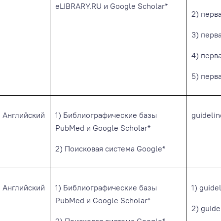
eLIBRARY.RU и Google Scholar*
2) перв
3) перв
4) перв
5) перв
Английский
1) Библиографические базы
guideli
PubMed и Google Scholar*
2) Поисковая система Google*
Английский
1) Библиографические базы
1) guide
PubMed и Google Scholar*
2) guid
2) Поисковая система Google*