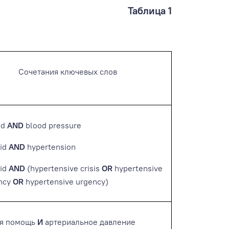
Таблица 1
Сочетания ключевых слов
aid
AND
blood pressure
aid
AND
hypertension
aid
AND
(hypertensive crisis
OR
hypertensive
ncy
OR
hypertensive urgency)
ая помощь
И
артериальное давление