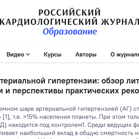
Видео
Курсы
Авторы
О журнал
териальной гипертензии: обзор ли
и и перспективы практических рек
емном шаре артериальной гипертензией (АГ) ст
 [1], т.е. >15% населения планеты. При этом тол
АД) находится под контролем
1
. Среди ведущих ф
ливает наибольший вклад в общую смертность н