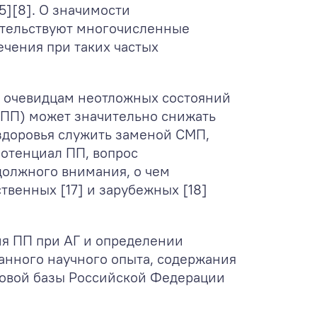
5][8]. О значимости
етельствуют многочисленные
ечения при таких частых
т очевидцам неотложных состояний
(ПП) может значительно снижать
 здоровья служить заменой СМП,
потенциал ПП, вопрос
 должного внимания, о чем
твенных [17] и зарубежных [18]
ия ПП при АГ и определении
анного научного опыта, содержания
вовой базы Российской Федерации