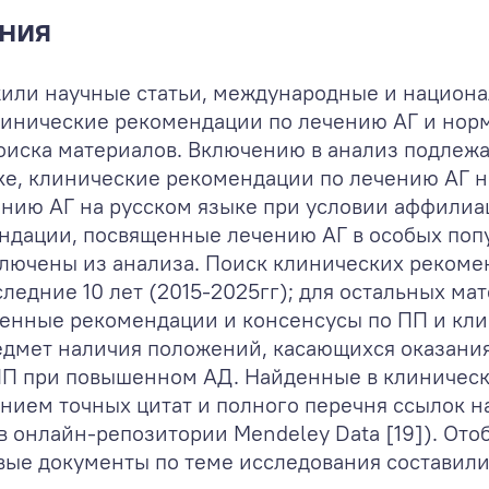
ния
или научные статьи, международные и национ
инические рекомендации по лечению АГ и норм
 поиска материалов. Включению в анализ подле
е, клинические рекомендации по лечению АГ на
нию АГ на русском языке при условии аффилиац
дации, посвященные лечению АГ в особых попу
ключены из анализа. Поиск клинических рекоме
ледние 10 лет (2015-2025гг); для остальных ма
ченные рекомендации и консенсусы по ПП и кл
едмет наличия положений, касающихся оказани
ПП при повышенном АД. Найденные в клиничес
нием точных цитат и полного перечня ссылок н
в онлайн-репозитории Mendeley Data [19]). Ото
ые документы по теме исследования составили 