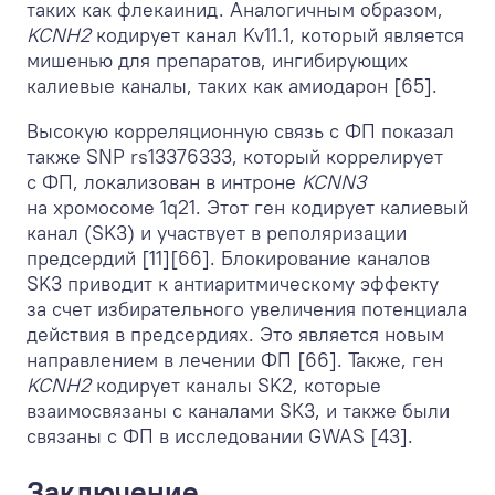
таких как флекаинид. Аналогичным образом,
KCNH2
кодирует канал Kv11.1, который является
мишенью для препаратов, ингибирующих
калиевые каналы, таких как амиодарон [65].
Высокую корреляционную связь с ФП показал
также SNP rs13376333, который коррелирует
с ФП, локализован в интроне
KCNN3
на хромосоме 1q21. Этот ген кодирует калиевый
канал (SK3) и участвует в реполяризации
предсердий [11][66]. Блокирование каналов
SK3 приводит к антиаритмическому эффекту
за счет избирательного увеличения потенциала
действия в предсердиях. Это является новым
направлением в лечении ФП [66]. Также, ген
KCNH2
кодирует каналы SK2, которые
взаимосвязаны с каналами SK3, и также были
связаны с ФП в исследовании GWAS [43].
Заключение