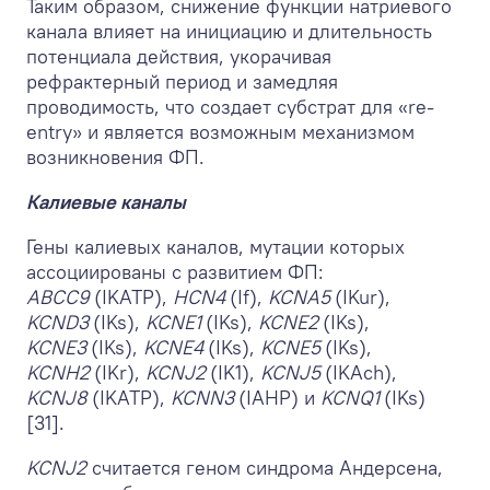
Таким образом, снижение функции натриевого
канала влияет на инициацию и длительность
потенциала действия, укорачивая
рефрактерный период и замедляя
проводимость, что создает субстрат для «re-
entry» и является возможным механизмом
возникновения ФП.
Калиевые каналы
Гены калиевых каналов, мутации которых
ассоциированы с развитием ФП:
ABCC9
(IKATP),
HCN4
(If),
KCNA5
(IKur),
KCND3
(IKs),
KCNE1
(IKs),
KCNE2
(IKs),
KCNE3
(IKs),
KCNE4
(IKs),
KCNE5
(IKs),
KCNH2
(IKr),
KCNJ2
(IK1),
KCNJ5
(IKAch),
KCNJ8
(IKATP),
KCNN3
(IAHP) и
KCNQ1
(IKs)
[31].
KCNJ2
считается геном синдрома Андерсена,