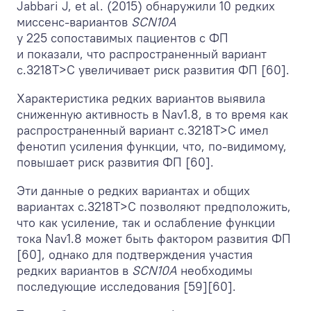
Jabbari J, et al. (2015) обнаружили 10 редких
миссенс-вариантов
SCN10A
у 225 сопоставимых пациентов с ФП
и показали, что распространенный вариант
c.3218T>C увеличивает риск развития ФП [60].
Характеристика редких вариантов выявила
сниженную активность в Nav1.8, в то время как
распространенный вариант c.3218T>C имел
фенотип усиления функции, что, по-видимому,
повышает риск развития ФП [60].
Эти данные о редких вариантах и общих
вариантах c.3218T>C позволяют предположить,
что как усиление, так и ослабление функции
тока Nav1.8 может быть фактором развития ФП
[60], однако для подтверждения участия
редких вариантов в
SCN10A
необходимы
последующие исследования [59][60].