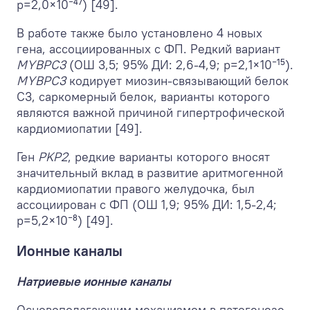
p=2,0×10⁻⁴⁷) [49].
В работе также было установлено 4 новых
гена, ассоциированных с ФП. Редкий вариант
MYBPC3
(ОШ 3,5; 95% ДИ: 2,6-4,9; p=2,1×10⁻¹⁵).
MYBPC3
кодирует миозин-связывающий белок
C3, саркомерный белок, варианты которого
являются важной причиной гипертрофической
кардиомиопатии [49].
Ген
PKP2
, редкие варианты которого вносят
значительный вклад в развитие аритмогенной
кардиомиопатии правого желудочка, был
ассоциирован с ФП (ОШ 1,9; 95% ДИ: 1,5-2,4;
p=5,2×10⁻⁸) [49].
Ионные каналы
Натриевые ионные каналы
Основополагающим механизмом в патогенезе