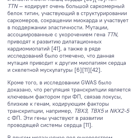
TTN
— кодирует очень большой саркомерный
белок титин, участвующий в структурировании
саркомеров, сокращении миокарда и участвует
в поддержании эластичности. Мутации,
ассоциированные с укорочением гена
TTN
,
приводят к развитию дилатационных
кардиомиопатий [41], а также в ряде
исследований было отмечено, что данная
мутация приводит к другим миопатиям сердца
и скелетной мускулатуры [6][11][42].
Кроме того, в исследовании GWAS было
доказано, что регуляция транскрипции является
ключевым фактором при ФП, связав локусы,
близкие к генам, кодирующим факторы
транскрипции, например,
TBX3
,
TBX5
и
NKX2-5
с ФП. Эти гены участвуют в развитии
проводящей системы сердца [11].
В другом метаанализе под руководством