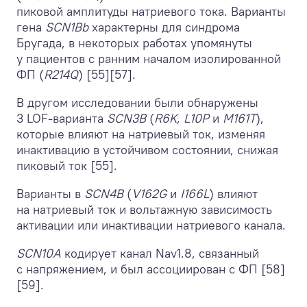
пиковой амплитуды натриевого тока. Варианты
гена
SCN1Bb
характерны для синдрома
Бругада, в некоторых работах упомянуты
у пациентов с ранним началом изолированной
ФП (
R214Q
) [55][57].
В другом исследовании были обнаружены
3 LOF-варианта
SCN3B
(
R6K
,
L10P
и
M161T
),
которые влияют на натриевый ток, изменяя
инактивацию в устойчивом состоянии, снижая
пиковый ток [55].
Варианты в
SCN4B
(
V162G
и
I166L
) влияют
на натриевый ток и вольтажную зависимость
активации или инактивации натриевого канала.
SCN10A
кодирует канал Nav1.8, связанный
с напряжением, и был ассоциирован с ФП [58]
[59].