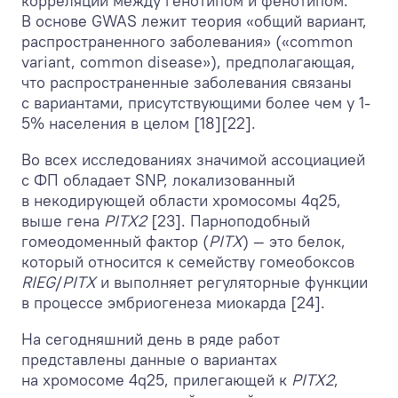
корреляции между генотипом и фенотипом.
В основе GWAS лежит теория «общий вариант,
распространенного заболевания» («common
variant, common disease»), предполагающая,
что распространенные заболевания связаны
с вариантами, присутствующими более чем у 1-
5% населения в целом [18][22].
Во всех исследованиях значимой ассоциацией
с ФП обладает SNP, локализованный
в некодирующей области хромосомы 4q25,
выше гена
PITX2
[23]. Парноподобный
гомеодоменный фактор (
PITX
) — это белок,
который относится к семейству гомеобоксов
RIEG
/
PITX
и выполняет регуляторные функции
в процессе эмбриогенеза миокарда [24].
На сегодняшний день в ряде работ
представлены данные о вариантах
на хромосоме 4q25, прилегающей к
PITX2
,