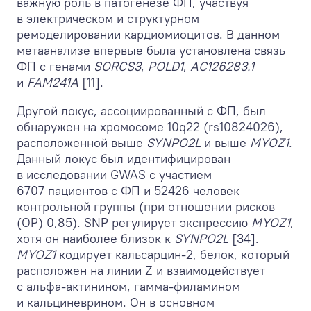
важную роль в патогенезе ФП, участвуя
в электрическом и структурном
ремоделировании кардиомиоцитов. В данном
метаанализе впервые была установлена связь
ФП с генами
SORCS3
,
POLD1
,
AC126283.1
и
FAM241A
[11].
Другой локус, ассоциированный с ФП, был
обнаружен на хромосоме 10q22 (rs10824026),
расположенной выше
SYNPO2L
и выше
MYOZ1
.
Данный локус был идентифицирован
в исследовании GWAS с участием
6707 пациентов с ФП и 52426 человек
контрольной группы (при отношении рисков
(ОР) 0,85). SNP регулирует экспрессию
MYOZ1
,
хотя он наиболее близок к
SYNPO2L
[34].
MYOZ1
кодирует кальсарцин-2, белок, который
расположен на линии Z и взаимодействует
с альфа-актинином, гамма-филамином
и кальциневрином. Он в основном