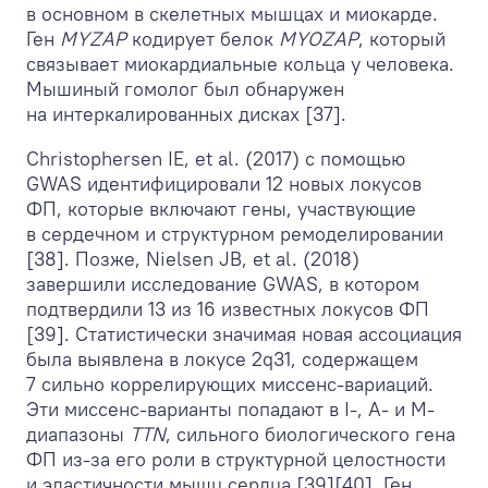
в основном в скелетных мышцах и миокарде.
Ген
MYZAP
кодирует белок
MYOZAP
, который
связывает миокардиальные кольца у человека.
Мышиный гомолог был обнаружен
на интеркалированных дисках [37].
Christophersen IE, et al. (2017) с помощью
GWAS идентифицировали 12 новых локусов
ФП, которые включают гены, участвующие
в сердечном и структурном ремоделировании
[38]. Позже, Nielsen JB, et al. (2018)
завершили исследование GWAS, в котором
подтвердили 13 из 16 известных локусов ФП
[39]. Статистически значимая новая ассоциация
была выявлена в локусе 2q31, содержащем
7 сильно коррелирующих миссенс-вариаций.
Эти миссенс-варианты попадают в I-, A- и M-
диапазоны
TTN
, сильного биологического гена
ФП из-за его роли в структурной целостности
и эластичности мышц сердца [39][40]. Ген