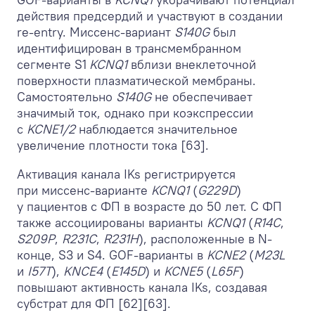
действия предсердий и участвуют в создании
re-entry. Миссенс-вариант
S140G
был
идентифицирован в трансмембранном
сегменте S1
KCNQ1
вблизи внеклеточной
поверхности плазматической мембраны.
Самостоятельно
S140G
не обеспечивает
значимый ток, однако при коэкспрессии
с
KCNE1/2
наблюдается значительное
увеличение плотности тока [63].
Активация канала IKs регистрируется
при миссенс-варианте
KCNQ1
(
G229D
)
у пациентов с ФП в возрасте до 50 лет. С ФП
также ассоциированы варианты
KCNQ1
(
R14C
,
S209P
,
R231C
,
R231H
), расположенные в N-
конце, S3 и S4. GOF-варианты в
KCNE2
(
M23L
и
I57T
),
KNCE4
(
E145D
) и
KCNE5
(
L65F
)
повышают активность канала IKs, создавая
субстрат для ФП [62][63].