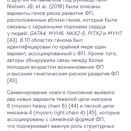
Nielsen JB, et al. (2018) были описаны
варианты генов риска развития ФП,
расположенные вблизи генов, которые были
связаны с серьезными пороками сердца
у людей:
GATA4
,
MYH6
,
NKX2-5
,
PITX2
и
MYH7
[43]. В 111 областях генома был
идентифицирован по крайней мере один
вариант, ассоциированный с ФП. Кроме того,
авторы обнаружили связь между более
молодым возрастом возникновения ФП
и высоким генетическим риском развития ФП
[43].
Секвенирование нового поколения выявило
два новых варианта тяжелой цепи миозина
6 (myosin heavy chain 6) [44] и легкой цепи
миозина 4 (myosin light chain 4) [45], которые
ассоциированы с семейной формой ФП,
что подчеркивает важную роль структурных