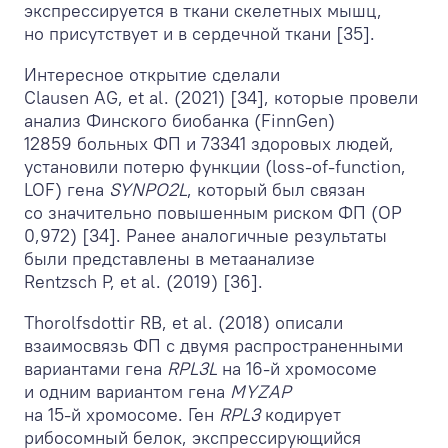
экспрессируется в ткани скелетных мышц,
но присутствует и в сердечной ткани [35].
Интересное открытие сделали
Clausen AG, et al. (2021) [34], которые провели
анализ Финского биобанка (FinnGen)
12859 больных ФП и 73341 здоровых людей,
установили потерю функции (loss-of-function,
LOF) гена
SYNPO2L
, который был связан
со значительно повышенным риском ФП (ОР
0,972) [34]. Ранее аналогичные результаты
были представлены в метаанализе
Rentzsch P, et al. (2019) [36].
Thorolfsdottir RB, et al. (2018) описали
взаимосвязь ФП с двумя распространенными
вариантами гена
RPL3L
на 16‑й хромосоме
и одним вариантом гена
MYZAP
на 15‑й хромосоме. Ген
RPL3
кодирует
рибосомный белок, экспрессирующийся