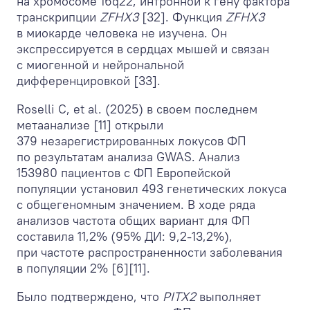
на хромосоме 16q22, интронной к гену фактора
транскрипции
ZFHX3
[32]. Функция
ZFHX3
в миокарде человека не изучена. Он
экспрессируется в сердцах мышей и связан
с миогенной и нейрональной
дифференцировкой [33].
Roselli C, et al. (2025) в своем последнем
метаанализе [11] открыли
379 незарегистрированных локусов ФП
по результатам анализа GWAS. Анализ
153980 пациентов с ФП Европейской
популяции установил 493 генетических локуса
с общегеномным значением. В ходе ряда
анализов частота общих вариант для ФП
составила 11,2% (95% ДИ: 9,2-13,2%),
при частоте распространенности заболевания
в популяции 2% [6][11].
Было подтверждено, что
PITX2
выполняет