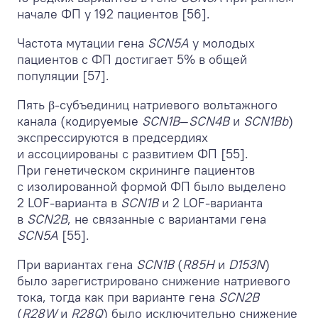
начале ФП у 192 пациентов [56].
Частота мутации гена
SCN5A
у молодых
пациентов с ФП достигает 5% в общей
популяции [57].
Пять β-субъединиц натриевого вольтажного
канала (кодируемые
SCN1B
—
SCN4B
и
SCN1Bb
)
экспрессируются в предсердиях
и ассоциированы с развитием ФП [55].
При генетическом скрининге пациентов
с изолированной формой ФП было выделено
2 LOF-варианта в
SCN1B
и 2 LOF-варианта
в
SCN2B
, не связанные с вариантами гена
SCN5A
[55].
При вариантах гена
SCN1B
(
R85H
и
D153N
)
было зарегистрировано снижение натриевого
тока, тогда как при варианте гена
SCN2B
(
R28W
и
R28Q
) было исключительно снижение