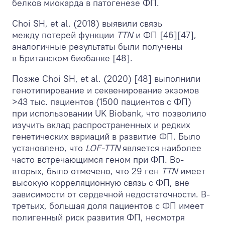
белков миокарда в патогенезе ФП.
Choi SH, et al. (2018) выявили связь
между потерей функции
TTN
и ФП [46][47],
аналогичные результаты были получены
в Британском биобанке [48].
Позже Choi SH, et al. (2020) [48] выполнили
генотипирование и секвенирование экзомов
>43 тыс. пациентов (1500 пациентов с ФП)
при использовании UK Biobank, что позволило
изучить вклад распространенных и редких
генетических вариаций в развитие ФП. Было
установлено, что
LOF-TTN
является наиболее
часто встречающимся геном при ФП. Во-
вторых, было отмечено, что 29 ген
TTN
имеет
высокую корреляционную связь с ФП, вне
зависимости от сердечной недостаточности. В-
третьих, большая доля пациентов с ФП имеет
полигенный риск развития ФП, несмотря