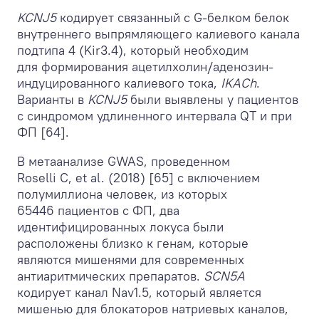
KCNJ5
кодирует связанный с G-белком белок
внутреннего выпрямляющего калиевого канала
подтипа 4 (Kir3.4), который необходим
для формирования ацетилхолин/аденозин-
индуцированного калиевого тока,
IKACh
.
Варианты в
KCNJ5
были выявлены у пациентов
с синдромом удлиненного интервала QT и при
ФП [64].
В метаанализе GWAS, проведенном
Roselli C, et al. (2018) [65] с включением
полумиллиона человек, из которых
65446 пациентов с ФП, два
идентифицированных локуса были
расположены близко к генам, которые
являются мишенями для современных
антиаритмических препаратов.
SCN5A
кодирует канал Nav1.5, который является
мишенью для блокаторов натриевых каналов,