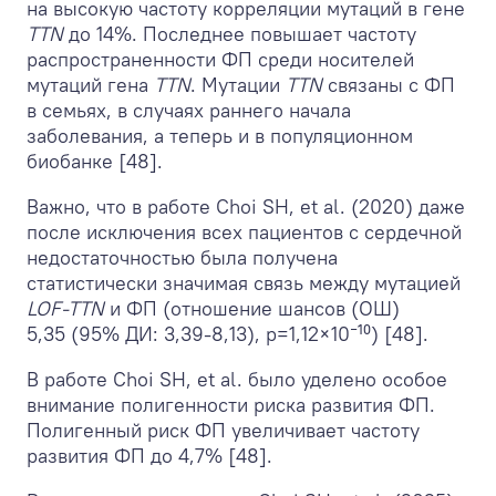
на высокую частоту корреляции мутаций в гене
TTN
до 14%. Последнее повышает частоту
распространенности ФП среди носителей
мутаций гена
TTN
. Мутации
TTN
связаны с ФП
в семьях, в случаях раннего начала
заболевания, а теперь и в популяционном
биобанке [48].
Важно, что в работе Choi SH, et al. (2020) даже
после исключения всех пациентов с сердечной
недостаточностью была получена
статистически значимая связь между мутацией
LOF-TTN
и ФП (отношение шансов (ОШ)
5,35 (95% ДИ: 3,39-8,13), р=1,12×10⁻¹⁰) [48].
В работе Choi SH, et al. было уделено особое
внимание полигенности риска развития ФП.
Полигенный риск ФП увеличивает частоту
развития ФП до 4,7% [48].