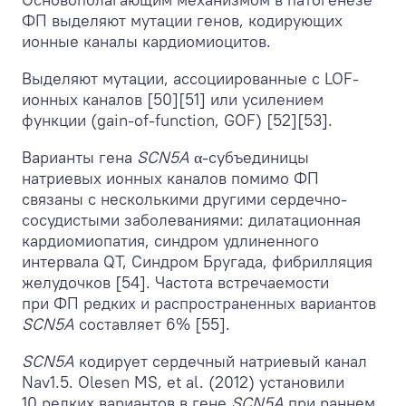
ФП выделяют мутации генов, кодирующих
ионные каналы кардиомиоцитов.
Выделяют мутации, ассоциированные с LOF-
ионных каналов [50][51] или усилением
функции (gain-of-function, GOF) [52][53].
Варианты гена
SCN5A
α-субъединицы
натриевых ионных каналов помимо ФП
связаны с несколькими другими сердечно-
сосудистыми заболеваниями: дилатационная
кардиомиопатия, синдром удлиненного
интервала QT, Синдром Бругада, фибрилляция
желудочков [54]. Частота встречаемости
при ФП редких и распространенных вариантов
SCN5A
составляет 6% [55].
SCN5A
кодирует сердечный натриевый канал
Nav1.5. Olesen MS, et al. (2012) установили
10 редких вариантов в гене
SCN5A
при раннем