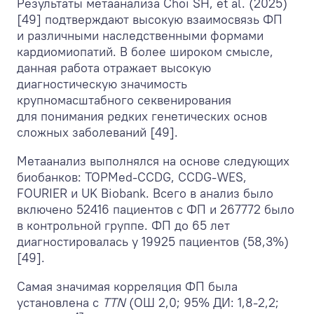
Результаты метаанализа Choi SH, et al. (2025)
[49] подтверждают высокую взаимосвязь ФП
и различными наследственными формами
кардиомиопатий. В более широком смысле,
данная работа отражает высокую
диагностическую значимость
крупномасштабного секвенирования
для понимания редких генетических основ
сложных заболеваний [49].
Метаанализ выполнялся на основе следующих
биобанков: TOPMed-CCDG, CCDG-WES,
FOURIER и UK Biobank. Всего в анализ было
включено 52416 пациентов с ФП и 267772 было
в контрольной группе. ФП до 65 лет
диагностировалась у 19925 пациентов (58,3%)
[49].
Самая значимая корреляция ФП была
установлена с
TTN
(ОШ 2,0; 95% ДИ: 1,8-2,2;