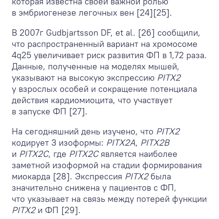
которая известна своей важной ролью
в эмбриогенезе легочных вен [24][25].
В 2007г Gudbjartsson DF, et al. [26] сообщили,
что распространенный вариант на хромосоме
4q25 увеличивает риск развития ФП в 1,72 раза.
Данные, полученные на моделях мышей,
указывают на высокую экспрессию
PITX2
у взрослых особей и сокращение потенциала
действия кардиомиоцита, что участвует
в запуске ФП [27].
На сегодняшний день изучено, что
PITX2
кодирует 3 изоформы:
PITX2A
,
PITX2B
и
PITX2C
, где
PITX2C
является наиболее
заметной изоформой на стадии формирования
миокарда [28]. Экспрессия
PITX2
была
значительно снижена у пациентов с ФП,
что указывает на связь между потерей функции
PITX2
и ФП [29].