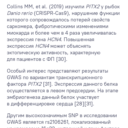
Collins MM, et al. (2019) изучили
PITX2
у рыбок
Danio rerio
(CRISPR-Cas9), нарушение функции
которого сопровождалось потерей свойств
саркомера, фибротическими изменениями
миокарда и более чем в 4 раза увеличивалась
экспрессия гена
HCN4
. Повышенная
экспрессия
HCN4
может объяснять
эктопическую активность, характерную
для пациентов с ФП [30].
Особый интерес представляют результаты
GWAS по вариантам транскрипционного
фактора
PITX2
[31]. Экспрессия данного белка
осуществляется в левом предсердии. На этапе
эмбриогенеза данный белок участвует
в дифференцировке сердца [28][31].
Другим высокозначимым SNP в исследовании
GWAS является rs2106261, локализованный