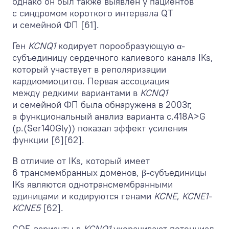
однако он был также выявлен у пациентов
с синдромом короткого интервала QT
и семейной ФП [61].
Ген
KCNQ1
кодирует порообразующую α-
субъединицу сердечного калиевого канала IKs,
который участвует в реполяризации
кардиомиоцитов. Первая ассоциация
между редкими вариантами в
KCNQ1
и семейной ФП была обнаружена в 2003г,
а функциональный анализ варианта c.418A>G
(p.(Ser140Gly)) показал эффект усиления
функции [6][62].
В отличие от IKs, который имеет
6 трансмембранных доменов, β-субъединицы
IKs являются однотрансмембранными
единицами и кодируются генами
KCNE
,
KCNE1-
KCNE5
[62].
GOF-варианты в
KCNQ1
укорачивают потенциал