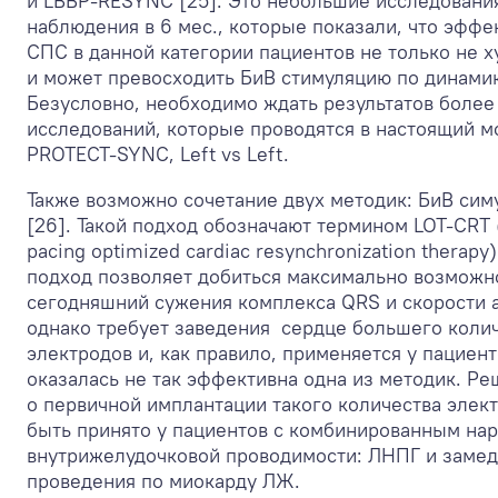
и LBBP-RESYNC [25]. Это небольшие исследовани
наблюдения в 6 мес., которые показали, что эффе
СПС в данной категории пациентов не только не х
и может превосходить БиВ стимуляцию по динами
Безусловно, необходимо ждать результатов более
исследований, которые проводятся в настоящий м
PROTECT-SYNC, Left vs Left.
Также возможно сочетание двух методик: БиВ сим
[26]. Такой подход обозначают термином LOT-CRT (
pacing optimized cardiac resynchronization therapy)
подход позволяет добиться максимально возможн
сегодняшний сужения комплекса QRS и скорости 
однако требует заведения сердце большего коли
электродов и, как правило, применяется у пациент
оказалась не так эффективна одна из методик. Р
о первичной имплантации такого количества элек
быть принято у пациентов с комбинированным на
внутрижелудочковой проводимости: ЛНПГ и заме
проведения по миокарду ЛЖ.