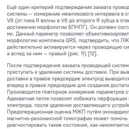
Ещё один критерий подтверждения захвата прово
системы — измерение межпикового интервала в о
V6 (от пика R волны в V6 до второго R зубца в от
достижении морфологии БПНПГ). Он должен сост
мс. Данный параметр позволяет объективизироват
морфологию комплекса QRS, подтвердить, что ЛЖ
действительно активируется через проводящую си
а вслед за ним — правый (рис. 11) [12].
После подтверждения захвата проводящей систе
приступать к удалению системы доставки. При вы
доставки в правое предсердие электрод выводитс
вперед в правое предсердие для создания достато
Производится повторное измерение параметров с
Адекватная петля позволит избежать перфорации
электрода, после удаления доставляющего устройс
Предоперационная оценка МЖП путём эхокардио
магнитно-резонансной томографии может помочь
диагностировать такие состояния, как некомпактн