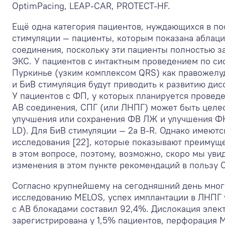
OptimPacing, LEAP-CAR, PROTECT-HF.
Ещё одна категория пациентов, нуждающихся в по
стимуляции — пациенты, которым показана аблац
соединения, поскольку эти пациенты полностью з
ЭКС. У пациентов с интактным проведением по сис
Пуркинье (узким комплексом QRS) как правожелуд
и БиВ стимуляция будут приводить к развитию дис
У пациентов с ФП, у которых планируется провед
АВ соединения, СПГ (или ЛНПГ) может быть целе
улучшения или сохранения ФВ ЛЖ и улучшения ФК
LD). Для БиВ стимуляции — 2a B-R. Однако имеютс
исследования [22], которые показывают преимущ
в этом вопросе, поэтому, возможно, скоро мы уви
изменения в этом пункте рекомендаций в пользу 
Согласно крупнейшему на сегодняшний день мно
исследованию MELOS, успех имплантации в ЛНПГ 
с АВ блокадами составил 92,4%. Дислокация элек
зарегистрирована у 1,5% пациентов, перфорация