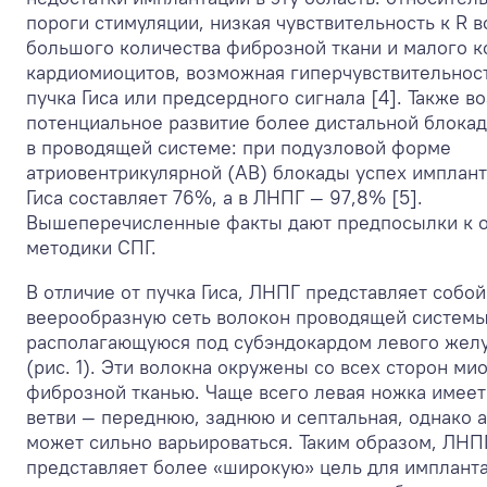
пороги стимуляции, низкая чувствительность к R в
большого количества фиброзной ткани и малого к
кардиомиоцитов, возможная гиперчувствительнос
пучка Гиса или предсердного сигнала [4]. Также 
потенциальное развитие более дистальной блока
в проводящей системе: при подузловой форме
атриовентрикулярной (АВ) блокады успех имплант
Гиса составляет 76%, а в ЛНПГ — 97,8% [5].
Вышеперечисленные факты дают предпосылки к 
методики СПГ.
В отличие от пучка Гиса, ЛНПГ представляет собо
веерообразную сеть волокон проводящей системы
располагающуюся под субэндокардом левого жел
(рис. 1). Эти волокна окружены со всех сторон ми
фиброзной тканью. Чаще всего левая ножка имеет
ветви — переднюю, заднюю и септальная, однако 
может сильно варьироваться. Таким образом, ЛНП
представляет более «широкую» цель для имплант