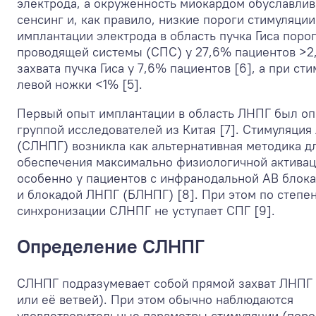
электрода, а окруженность миокардом обуславли
сенсинг и, как правило, низкие пороги стимуляции
имплантации электрода в область пучка Гиса поро
проводящей системы (СПС) у 27,6% пациентов >2,
захвата пучка Гиса у 7,6% пациентов [6], а при ст
левой ножки <1% [5].
Первый опыт имплантации в область ЛНПГ был опи
группой исследователей из Китая [7]. Стимуляци
(СЛНПГ) возникла как альтернативная методика д
обеспечения максимально физиологичной актива
особенно у пациентов с инфранодальной АВ блок
и блокадой ЛНПГ (БЛНПГ) [8]. При этом по степе
синхронизации СЛНПГ не уступает СПГ [9].
Определение СЛНПГ
СЛНПГ подразумевает собой прямой захват ЛНПГ
или её ветвей). При этом обычно наблюдаются
удовлетворительные параметры стимуляции (поро