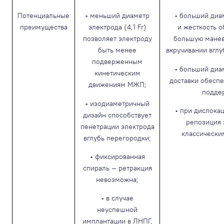
Потенциальные
• меньший диаметр
• больший диам
преимущества
электрода (4,1 Fr)
и жесткость 
позволяет электроду
большую манев
быть менее
вкручивании вглу
подверженным
• больший диа
кинетическим
доставки обесп
движениям МЖП;
подде
• изодиаметричный
• при дислока
дизайн способствует
репозиция 
пенетрации электрода
классически
вглубь перегородки;
• фиксированная
спираль — ретракция
невозможна;
• в случае
неуспешной
имплантации в ЛНПГ,