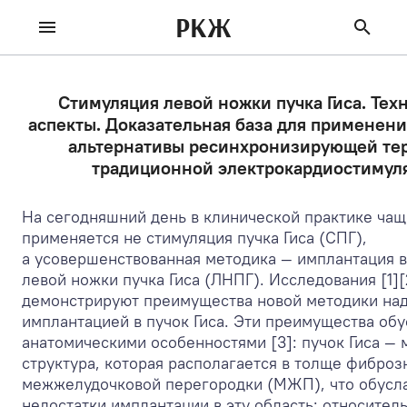
РКЖ
Стимуляция левой ножки пучка Гиса. Тех
аспекты. Доказательная база для применени
альтернативы ресинхронизирующей те
традиционной электрокардиостимул
На сегодняшний день в клинической практике чащ
применяется не стимуляция пучка Гиса (СПГ),
а усовершенствованная методика — имплантация в
левой ножки пучка Гиса (ЛНПГ). Исследования [1][
демонстрируют преимущества новой методики на
имплантацией в пучок Гиса. Эти преимущества об
анатомическими особенностями [3]: пучок Гиса — 
структура, которая располагается в толще фиброз
межжелудочковой перегородки (МЖП), что обусл
недостатки имплантации в эту область: относите