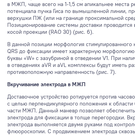
в МЖП, чаще всего на 1-1,5 см апикальнее места 
потенциала пучка Гиса по вымышленной линии, п
верхушки ПЖ (или на границе проксимальной сред
Позиционирование системы доставки проводится 
косой проекции (RAO 30) (рис. 6).
В данной позиции морфология стимулированного 
QRS до фиксации имеет характерную морфологию 
буквы «W» с зазубриной в отведении V1. При нали
в отведениях aVR и aVL комплексы будут иметь р
противоположную направленность (рис. 7).
Вкручивание электрода в МЖП
Доставочное устройство ротируется против часово
с целью перпендикулярного положения к области
части МЖП. Данный маневр позволяет обеспечит
электрода для фиксации в толще перегородки. Вк
электрода выполняется двумя руками под контро
флюороскопии. С продвижением электрода сквоз