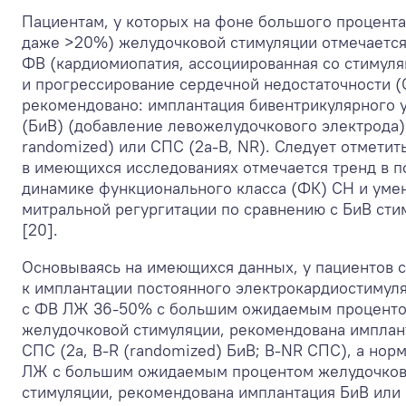
Пациентам, у которых на фоне большого процент
даже >20%) желудочковой стимуляции отмечаетс
ФВ (кардиомиопатия, ассоциированная со стимуля
и прогрессирование сердечной недостаточности (
рекомендовано: имплантация бивентрикулярного 
(БиВ) (добавление левожелудочкового электрода) 
randomized) или СПС (2a-B, NR). Следует отметить
в имеющихся исследованиях отмечается тренд в п
динамике функционального класса (ФК) СН и ум
митральной регургитации по сравнению с БиВ сти
[20].
Основываясь на имеющихся данных, у пациентов 
к имплантации постоянного электрокардиостимул
с ФВ ЛЖ 36-50% с большим ожидаемым процент
желудочковой стимуляции, рекомендована имплан
СПС (2a, B-R (randomized) БиВ; B-NR СПС), а нор
ЛЖ с большим ожидаемым процентом желудочко
стимуляции, рекомендована имплантация БиВ или