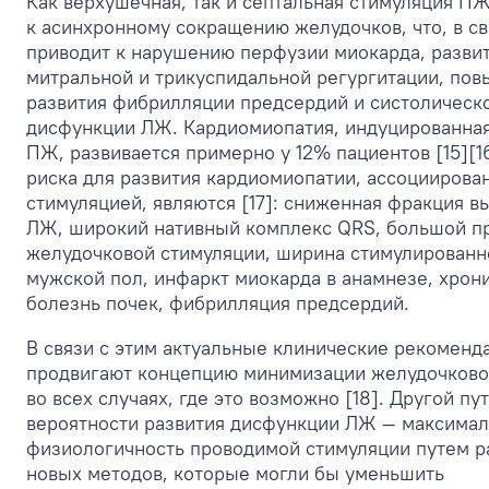
Как верхушечная, так и септальная стимуляция П
к асинхронному сокращению желудочков, что, в с
приводит к нарушению перфузии миокарда, разви
митральной и трикуспидальной регургитации, пов
развития фибрилляции предсердий и систолическ
дисфункции ЛЖ. Кардиомиопатия, индуцированна
ПЖ, развивается примерно у 12% пациентов [15][1
риска для развития кардиомиопатии, ассоциирова
стимуляцией, являются [17]: сниженная фракция в
ЛЖ, широкий нативный комплекс QRS, большой п
желудочковой стимуляции, ширина стимулированн
мужской пол, инфаркт миокарда в анамнезе, хрон
болезнь почек, фибрилляция предсердий.
В связи с этим актуальные клинические рекоменд
продвигают концепцию минимизации желудочково
во всех случаях, где это возможно [18]. Другой п
вероятности развития дисфункции ЛЖ — максимал
физиологичность проводимой стимуляции путем р
новых методов, которые могли бы уменьшить