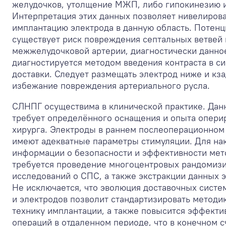
желудочков, утолщение МЖП, либо гипокинезию и
Интерпретация этих данных позволяет нивелиров
имплантацию электрода в данную область. Потен
существует риск повреждения септальных ветвей
межжелудочковой артерии, диагностически данно
диагностируется методом введения контраста в с
доставки. Следует размещать электрод ниже и кза
избежание повреждения артериального русла.
СЛНПГ осуществима в клинической практике. Дан
требует определённого оснащения и опыта опер
хирурга. Электроды в раннем послеоперационном
имеют адекватные параметры стимуляции. Для на
информации о безопасности и эффективности мет
требуется проведение многоцентровых рандомиз
исследований о СПС, а также экстракции данных 
Не исключается, что эволюция доставочных систе
и электродов позволит стандартизировать методик
технику имплантации, а также повысится эффекти
операций в отдаленном периоде, что в конечном с