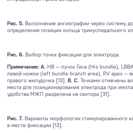
Рис. 5.
Выполнение ангиографии через систему до
определения позиции кольца трикуспидального кл
Рис. 6.
Выбор точки фиксации для электрода.
Примечание:
A
. HB — пучок Гиса (His bundle), LBB
левой ножки (left bundle branch area), RV apex — 
правого желудочка [13].
B
,
C
. Точками отмечены 
места для позиционирования электрода при импла
удобства МЖП разделена на сектора [31].
Рис. 7.
Варианты морфологии стимулированного к
в месте фиксации [13].