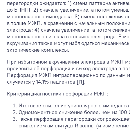
перегородки ожидается: 1) смена паттерна актив
до БПНПГ, 2) сначала увеличение, а потом умень
монополярного импеданса; 3) смена положения э
в толще МЖП, в сравнении с начальным положен
электрода; 4) сначала увеличение, а потом сниже
монополярного сигнала с кончика электрода. В м
вкручивания также могут наблюдаться механичес
эктопические комплексы.
При избыточном вкручивании электрода в МЖП м
произойти её перфорация и выход электрода в по
Перфорация МЖП интраоперационно по данным и
случается у 14,1% пациентов [11].
Критерии диагностики перфорации МЖП:
Итоговое снижение униполярного импеданса
Одномоментное снижение более, чем на 100 
Также перфорация перегородки сопровождае
снижением амплитуды R волны (и изменение