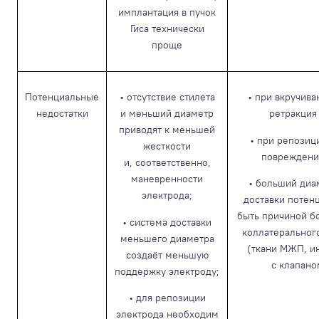
имплантация в пучок
Гиса технически
проще
Потенциальные
• отсутствие стилета
• при вкручив
недостатки
и меньший диаметр
ретракция
приводят к меньшей
• при репозиц
жесткости
повреждени
и, соответственно,
маневренности
• больший диа
электрода;
доставки потен
быть причиной б
• система доставки
коллатеральног
меньшего диаметра
(ткани МЖП, и
создаёт меньшую
с клапаном
поддержку электроду;
• для репозиции
электрода необходим