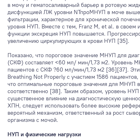
в мочу и гематосаливарный барьер в ротовую жидкос
дисфункцией ЛЖ уровни NТпроМНУП в моче выше, 
фильтрации, характерное для хронической почечн
уровня НУП. Вместе с тем, Franz M, et al. в свое
функции экскреция НУП повышается. Прогрессиро
увеличению циркулирующих в крови НУП [35].
Показано, что пороговое значение МНУП для диаг
(СКФ) составляет <60 мл/ мин/1,73 м
2
. Уровень М
пациентов с СКФ ?60 мл/мин/1,73 м
2
[36][37]. Эт
Breathing Not Properly с участием 1586 пациентов
что оптимальные пороговые значения для МНУП ва
соответственно [38]. Таким образом, уровень НУ
существенное влияние на диагностическую ценнос
ХПН, следует использовать более высокие рефер
вероятный механизм, ответственный за рост сыв
организма с мочой.
НУП и физические нагрузки