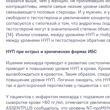
оказался выше, чем у женщин, не принимавших и
контрацептивы, имели самые низкие уровни свобо
связывающего половые стероиды. И у мужчин, и
свободного тестостерона и увеличением концент
согласуются с гипотезой о том, что андрогены п
тестостероне могут в значительной степени объя
[14]. Иными словами, между уровнями НУП и глоб
между уровнями НУП и тестостероном обратная св
НУП при острых и хронических формах ИБС
Ишемия миокарда приводит к развитию систоличес
приводит к повышению уровня НУП в крови. Кром
высвобождаться в кровоток. Таким образом, следу
повышение уровня НУП. Логично ожидать, что НУ
так и долгосрочной перспективе у пациентов с о
У пациентов с инфарктом миокарда с подъемом с
сыворотке крови >80 пг/мл, отмечается увеличени
ASSENTPLUS сообщалось, что уровень NТ-проМНУ