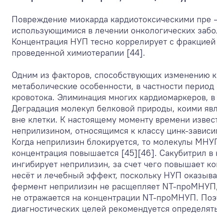
Повреждение миокарда кардиотоксическими пре —
использующимися в лечении онкологических забо
Концентрация НУП тесно коррелирует с фракцие
проведенной химиотерапии [44].
Одним из факторов, способствующих изменению ко
метаболические особенности, в частности период
кровотока. Элиминация многих кардиомаркеров, в 
Деградация молекул белковой природы, коими яв
вне клетки. К настоящему моменту времени извес
неприлизином, относящимся к классу цинк-завис
Когда неприлизин блокируется, то молекулы МНУП
концентрация повышается [45][46]. Сакубитрил в
ингибирует неприлизин, за счет чего повышает к
несёт и лечебный эффект, поскольку НУП оказываю
фермент неприлизин не расщепляет NТ-проМНУП,
не отражается на концентрации NТ-проМНУП. Поэ
диагностических целей рекомендуется определят