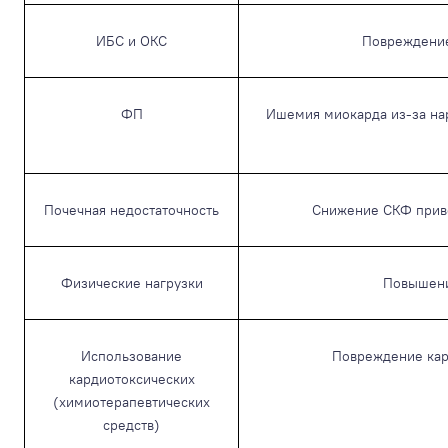
ИБС и ОКС
Повреждение 
ФП
Ишемия миокарда из-за на
Почечная недостаточность
Снижение СКФ приво
Физические нагрузки
Повышени
Использование
Повреждение кар
кардиотоксических
(химиотерапевтических
средств)