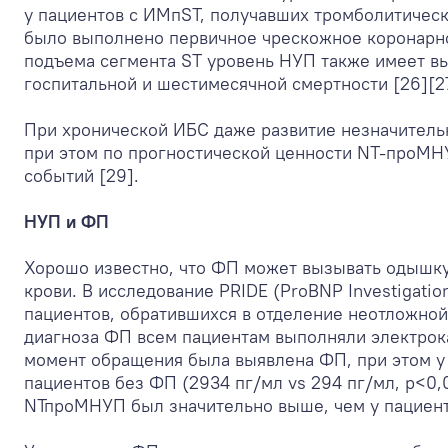
у пациентов с ИМпST, получавших тромболитическ
было выполнено первичное чрескожное коронарное
подъема сегмента ST уровень НУП также имеет в
госпитальной и шестимесячной смертности [26][27
При хронической ИБС даже развитие незначитель
при этом по прогностической ценности NТ-проМН
событий [29].
НУП и ФП
Хорошо известно, что ФП может вызывать одышку
крови. В исследование PRIDE (ProBNP Investigati
пациентов, обратившихся в отделение неотложно
диагноза ФП всем пациентам выполняли электрок
момент обращения была выявлена ФП, при этом у
пациентов без ФП (2934 пг/мл vs 294 пг/мл, р<0,
NТпроМНУП был значительно выше, чем у пациентов