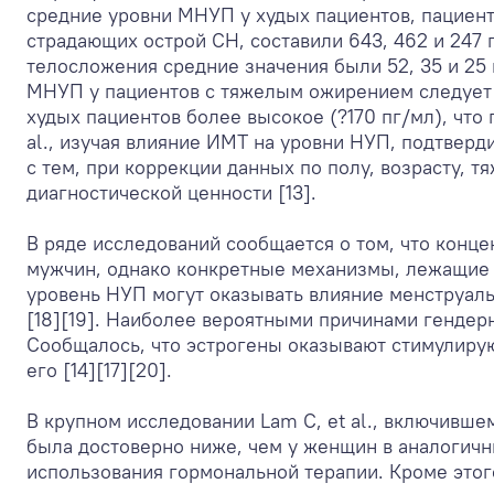
средние уровни МНУП у худых пациентов, пациент
страдающих острой СН, составили 643, 462 и 247 
телосложения средние значения были 52, 35 и 25 
МНУП у пациентов с тяжелым ожирением следует и
худых пациентов более высокое (?170 пг/мл), что
al., изучая влияние ИМТ на уровни НУП, подтвер
с тем, при коррекции данных по полу, возрасту, 
диагностической ценности [13].
В ряде исследований сообщается о том, что конц
мужчин, однако конкретные механизмы, лежащие в
уровень НУП могут оказывать влияние менструаль
[18][19]. Наиболее вероятными причинами генде
Сообщалось, что эстрогены оказывают стимулирую
его [14][17][20].
В крупном исследовании Lam C, et al., включивш
была достоверно ниже, чем у женщин в аналогичн
использования гормональной терапии. Кроме это