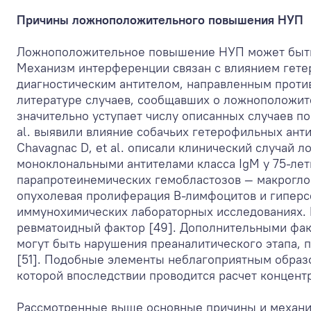
Причины ложноположительного повышения НУП
Ложноположительное повышение НУП может быть 
Механизм интерференции связан с влиянием гет
диагностическим антителом, направленным проти
литературе случаев, сообщавших о ложноположит
значительно уступает числу описанных случаев по
al. выявили влияние собачьих гетерофильных ант
Chavagnac D, et al. описали клинический случай
моноклональными антителами класса IgM у 75-ле
парапротеинемических гемобластозов — макрогло
опухолевая пролиферация В-лимфоцитов и гипер
иммунохимических лабораторных исследованиях.
ревматоидный фактор [49]. Дополнительными фак
могут быть нарушения преаналитического этапа, п
[51]. Подобные элементы неблагоприятным образо
которой впоследствии проводится расчет концент
Рассмотренные выше основные причины и механи