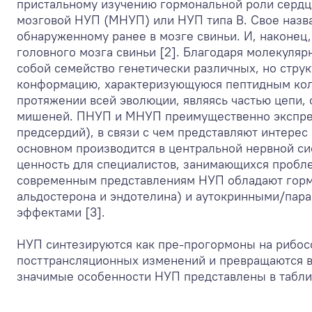
пристальному изучению гормональной роли сердц
мозговой НУП (МНУП) или НУП типа В. Свое назван
обнаруженному ранее в мозге свиньи. И, наконец,
головного мозга свиньи [2]. Благодаря молекуля
собой семейство генетически различных, но стру
конформацию, характеризующуюся пептидным кол
протяжении всей эволюции, являясь частью цепи
мишеней. ПНУП и МНУП преимущественно экспрес
предсердий), в связи с чем представляют интерес
основном производится в центральной нервной сис
ценность для специалистов, занимающихся проблем
современным представлениям НУП обладают горм
альдостерона и эндотелина) и аутокринными/пар
эффектами [3].
НУП синтезируются как пре-прогормоны на рибос
посттрансляционных изменений и превращаются 
значимые особенности НУП представлены в таблиц