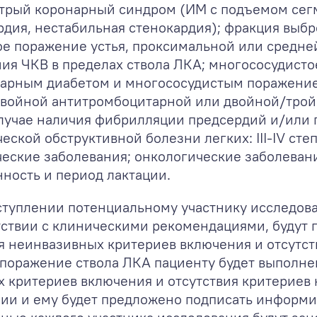
трый коронарный синдром (ИМ с подъемом сегм
рдия, нестабильная стенокардия); фракция выбр
е поражение устья, проксимальной или средней
я ЧКВ в пределах ствола ЛКА; многососудисто
ахарным диабетом и многососудистым поражени
двойной антитромбоцитарной или двойной/тро
 случае наличия фибрилляции предсердий и/или
еской обструктивной болезни легких: III-IV сте
сихические заболевания; онкологические заболе
ность и период лактации.
ступлении потенциальному участнику исследова
тствии с клиническими рекомендациями, будут
я неинвазивных критериев включения и отсутс
поражение ствола ЛКА пациенту будет выполнен
 критериев включения и отсутствия критериев 
и и ему будет предложено подписать информир