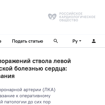
е
Подать статью
Ру
поражений ствола левой
ской болезнью сердца:
вания
оронарной артерии (ЛКА)
азание к оперативному
й патологии до сих пор