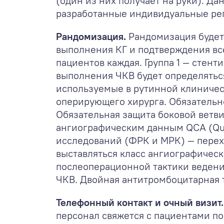
(один из них получает на руки). Д
разработанные индивидуальные ре
Рандомизация.
Рандомизация будет
выполнения КГ и подтверждения все
пациентов каждая. Группа 1 — стен
выполнения ЧКВ будет определятьс
используемые в рутинной клиничес
оперирующего хирурга. Обязатель
Обязательная защита боковой ветви
ангиографическим данным QCA (Qual
исследований (ФРК и МРК) — перех
выставляться класс ангиографическ
послеоперационной тактики ведени
ЧКВ. Двойная антитромбоцитарная т
Телефонный контакт и очный визит
персонал свяжется с пациентами по