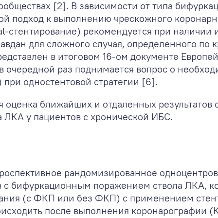
ообществах [2]. В зависимости от типа бифурк
ой подход к выполнению чрескожного коронарно
nal-стентирование) рекомендуется при наличии
равдан для сложного случая, определенного по
 представлен в итоговом 16-ом документе Европе
 в очередной раз поднимается вопрос о необхо
при одностентовой стратегии [6].
я оценка ближайших и отдаленных результатов 
 ЛКА у пациентов с хронической ИБС.
проспективное рандомизированное одноцентров
в с бифуркационным поражением ствола ЛКА, к
ания (с ФКП или без ФКП) с применением стент
оисходить после выполнения коронарографии (К