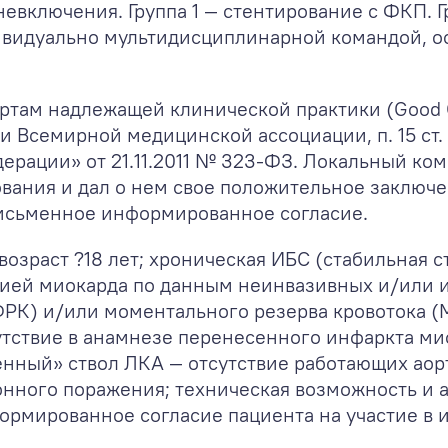
невключения. Группа 1 — стентирование с ФКП. 
ивидуально мультидисциплинарной командой, 
ртам надлежащей клинической практики (Good Cl
 Всемирной медицинской ассоциации, п. 15 ст.
ерации» от 21.11.2011 № 323-ФЗ. Локальный ком
ования и дал о нем свое положительное заключ
 письменное информированное согласие.
 возраст ?18 лет; хроническая ИБС (стабильная 
ией миокарда по данным неинвазивных и/или 
ФРК) и/или моментального резерва кровотока 
утствие в анамнезе перенесенного инфаркта ми
нный» ствол ЛКА — отсутствие работающих аор
нного поражения; техническая возможность и 
ормированное согласие пациента на участие в 