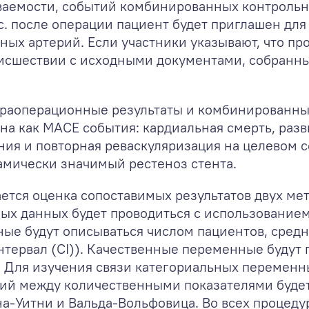
ваемости, событий комбинированных контрольн
с. после операции пациент будет приглашен дл
ых артерий. Если участники указывают, что пр
оисшествии с исходными документами, собранн
траоперационные результаты и комбинированны
на как MACE события: кардиальная смерть, раз
ия и повторная реваскуляризация на целевом с
амически значимый рестеноз стента.
тся оценка сопоставимых результатов двух метод
х данных будет проводиться с использованием п
ые будут описываться числом пациентов, сред
тервал (CI)). Качественные переменные будут 
. Для изучения связи категориальных переменн
чий между количественными показателями буде
-Уитни и Вальда-Вольфовица. Во всех процедур