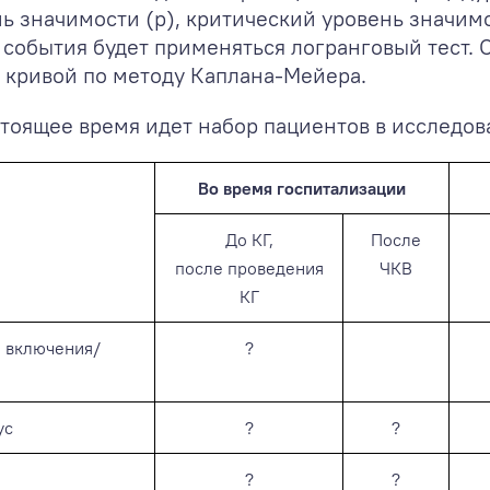
ь значимости (р), критический уровень значимо
события будет применяться логранговый тест. 
 кривой по методу Каплана-Мейера.
стоящее время идет набор пациентов в исследов
Во время госпитализации
До КГ,
После
после проведения
ЧКВ
КГ
 включения/
?
ус
?
?
?
?