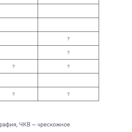
?
?
?
?
?
?
рафия, ЧКВ — чрескожное
.