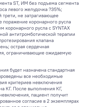
ента ST, ИМ без подъема сегмента
оса левого желудочка ?35%;
 трети, не затрагивающее
е поражение коронарного русла
ем коронарного русла с SYNTAX
йной антитромботической терапии
 протезирования клапана
пень; острая сердечная
вания, ограничивающие ожидаемую
ния будет назначена стандартная
 проведены все необходимые
твия критериев невключения
а КГ. После выполнения КГ,
невключения, пациент получит
ованное согласие в 2 экземплярах