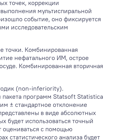
ых точек, коррекции
я выполнения мультиспиральной
оизошло событие, оно фиксируется
ыми исследовательским
е точки. Комбинированная
витие нефатального ИМ, острое
осуде. Комбинированная вторичная
ик (non-inferiority).
акета программ Statsoft Statistica
ним ± стандартное отклонение
представлены в виде абсолютных
ых будет использоваться точный
т оцениваться с помощью
ах статистического анализа будет