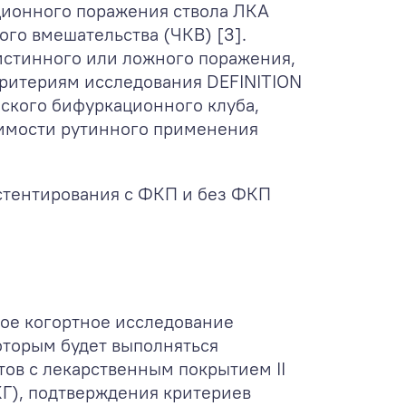
ационного поражения ствола ЛКА
го вмешательства (ЧКВ) [3].
 истинного или ложного поражения,
 критериям исследования DEFINITION
йского бифуркационного клуба,
димости рутинного применения
стентирования с ФКП и без ФКП
ое когортное исследование
оторым будет выполняться
ов с лекарственным покрытием II
Г), подтверждения критериев