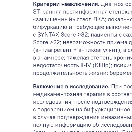
Критерии невключения.
Диагноз ос
ST, ранняя постинфарктная стенока
«защищенный» ствол ЛКА; локально
бифуркацию и требующее выполнени
с SYNTAX Score >32; пациенты с с
Score >22; невозможность приема 
(антиагрегант + антикоагулянт), в
в анамнезе; тяжелая степень хронич
недостаточность II-IV (Killip); п
продолжительность жизни; беремен
Включение в исследование.
При по
медикаментозная терапия в соотве
исследования, после подтверждени
с подозрением на бифуркационное 
в случае подтверждения инвазивных
полную информацию об исследовани