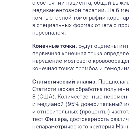
о состоянии пациента, общей выжи
медикаментозной терапии. На 6 ме
компьютерной томографии коронарн
в специальных формах отчета о пр
персоналом.
Конечные точки.
Будут оценены ин
первичная конечная точка определе
нарушение мозгового кровообращен
конечная точка: тромбоз и гемодин
Статистический анализ.
Предполагае
Статистическая обработка полученны
8 (США). Количественные переменн
и медианой (95% доверительный ин
и относительных (проценты) частот
тест Фишера, достоверность разли
непараметрического критерия Манна