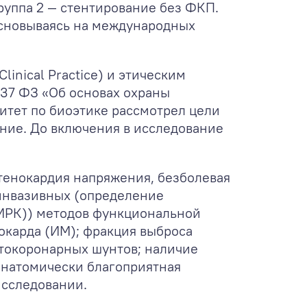
Группа 2 — стентирование без ФКП.
основываясь на международных
inical Practice) и этическим
 37 ФЗ «Об основах охраны
итет по биоэтике рассмотрел цели
ение. До включения в исследование
стенокардия напряжения, безболевая
инвазивных (определение
(МРК)) методов функциональной
окарда (ИМ); фракция выброса
токоронарных шунтов; наличие
анатомически благоприятная
исследовании.