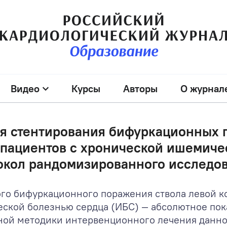
Видео
Курсы
Авторы
О журнал
ия стентирования бифуркационных 
 пациентов с хронической ишемиче
окол рандомизированного исследо
го бифуркационного поражения ствола левой к
еской болезнью сердца (ИБС) — абсолютное пок
ьной методики интервенционного лечения данно