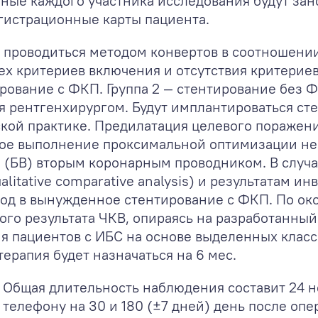
анные каждого участника исследования будут зан
гистрационные карты пациента.
 проводиться методом конвертов в соотношении
х критериев включения и отсутствия критериев
тирование с ФКП. Группа 2 — стентирование без 
я рентгенхирургом. Будут имплантироваться ст
кой практике. Предилатация целевого поражени
ное выполнение проксимальной оптимизации н
 (БВ) вторым коронарным проводником. В случа
itative comparative analysis) и результатам 
од в вынужденное стентирование с ФКП. По ок
ого результата ЧКВ, опираясь на разработанны
я пациентов с ИБС на основе выделенных класс
ерапия будет назначаться на 6 мес.
.
Общая длительность наблюдения составит 24 не
 телефону на 30 и 180 (±7 дней) день после оп