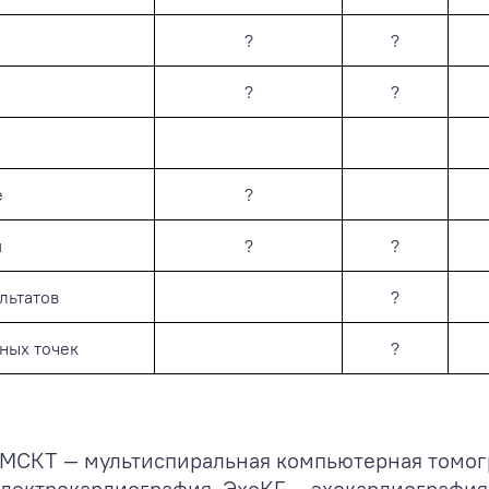
?
?
?
?
е
?
я
?
?
льтатов
?
ных точек
?
 МСКТ — мультиспиральная компьютерная томог
электрокардиография, ЭхоКГ — эхокардиография