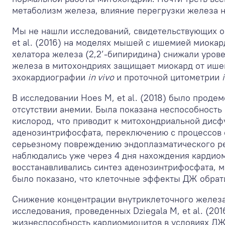
метаболизм железа, влияние перегрузки железа на 
Мы не нашли исследований, свидетельствующих о
et al. (2016) на моделях мышей с ишемией миока
хелатора железа (2,2’-бипиридина) снижали уров
железа в митохондриях защищает миокард от ише
эхокардиографии
in vivo
и проточной цитометрии
В исследовании Hoes M, et al. (2018) было прод
отсутствии анемии. Была показана неспособность
кислород, что приводит к митохондриальной дисф
аденозинтрифосфата, переключению с процессов 
серьезному повреждению эндоплазматического ре
наблюдались уже через 4 дня нахождения кардиом
восстанавливались синтез аденозинтрифосфата, м
было показано, что клеточные эффекты ДЖ обрати
Снижение концентрации внутриклеточного железа
исследования, проведенных Dziegala M, et al. (2016
жизнеспособность кардиомиоцитов в условиях ДЖ 