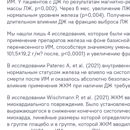
ИМ. У пациентов с ДЖ по результатам магнитно-р
массы ЛЖ, р=0,002). Через 6 мес. увеличение ЛЖ
нормальным уровнем железа (р=0,004). Полученн
длительном влиянии ДЖ на фракцию выброса ЛЖ у
Мы нашли лишь 4 исследования, которые были нап
применение препаратов железа на фоне базисной
перенесенного ИМ, способствуя значимому умень
101,5±19,2 г/м? после, р<0,0001) и увеличению ф
В исследовании Paterec А, et al. (2021) внутрив
нормальным статусом железа не влияло на систол
смерти после ИМ и оказалось абсолютно безопасн
влияние применения ЖКМ при наличии ДЖ требует
В исследовании Wischmann P, et al. (2021) ЖКМ в
миокардиального повреждения. Было установлено
выражающегося в снижении конечного систоличе
миокарда, линейные размеры которой определял
в группе плацебо и в группе, которой ЖКМ вводил