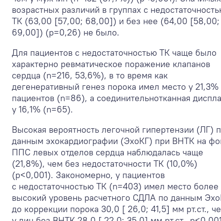
возрастных различий в группах с недостаточность
ТК (63,00 [57,00; 68,00]) и без нее (64,00 [58,00;
69,00]) (p=0,26) не было.
Для пациентов с недостаточностью ТК чаще было
характерно ревматическое поражение клапанов
сердца (n=216, 53,6%), в то время как
дегенеративный генез порока имел место у 21,3%
пациентов (n=86), а соединительнотканная диспл
у 16,1% (n=65).
Высокая вероятность легочной гипертензии (ЛГ) 
данным эхокардиографии (ЭхоКГ) при ВНТК на фо
ППС левых отделов сердца наблюдалась чаще
(21,8%), чем без недостаточности ТК (10,0%)
(p<0,001). Закономерно, у пациентов
с недостаточностью ТК (n=403) имел место более
высокий уровень расчетного СДЛА по данным Эхо
до коррекции порока 30,0 [ 26,0; 41,5] мм рт.ст., ч
у лиц без ВНТК 28,0 [ 22,0; 35,0] мм рт.ст., p<0,001