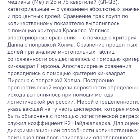
медианы (Me) и 25 и 75 квартилей (Q1-Q3),
категориальные — с указанием абсолютных значе
и процентных долей. Сравнение трех групп по
количественному показателю выполнялось
с помощью критерия Краскела-Уоллиса,
апостериорные сравнения — с помощью критерия
Данна с поправкой Холма. Сравнение процентных
долей при анализе многопольных таблиц
сопряженности осуществлялось с помощью крите
хи-квадрат Пирсона. Апостериорные сравнения
проводились с помощью критерия хи-квадрат
Пирсона с поправкой Холма. Построение
прогностической модели вероятности определенн
исхода выполнялось при помощи метода
логистической регрессии. Мерой определенности
указывающей на ту часть дисперсии, которая мож
быть объяснена с помощью логистической регрес
служил коэффициент R
2
Найджелкерка. Для оцен
дискриминационной способности количественных
признаков при прогнозировании определенного