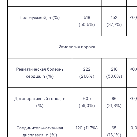
Пол мужcкой, n (%)
518
152
<0,
(50,5%)
(37,7%)
Этиология порока
Ревматическая болезнь
222
216
<0,
сердца, n (%)
(21,6%)
(53,6%)
Дегенеративный генез, n
605
86
<0,
(%)
(59,0%)
(21,3%)
Соединительнотканная
120 (11,7%)
65
0,
дисплазия, n (%)
(16,1%)