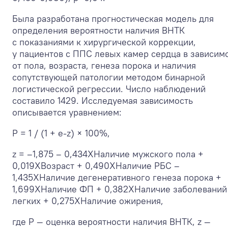
Была разработана прогностическая модель для
определения вероятности наличия ВНТК
с показаниями к хирургической коррекции,
у пациентов с ППС левых камер сердца в зависим
от пола, возраста, генеза порока и наличия
сопутствующей патологии методом бинарной
логистической регрессии. Число наблюдений
составило 1429. Исследуемая зависимость
описывается уравнением:
P = 1 / (1 + e
-z
) × 100%,
z = –1,875 – 0,434X
Наличие мужского пола
+
0,019X
Возраст
+ 0,490X
Наличие РБС
–
1,435X
Наличие дегенеративного генеза порока
+
1,699X
Наличие ФП
+ 0,382X
Наличие заболеваний
легких
+ 0,275X
Наличие ожирения
,
где P — оценка вероятности наличия ВНТК, z —