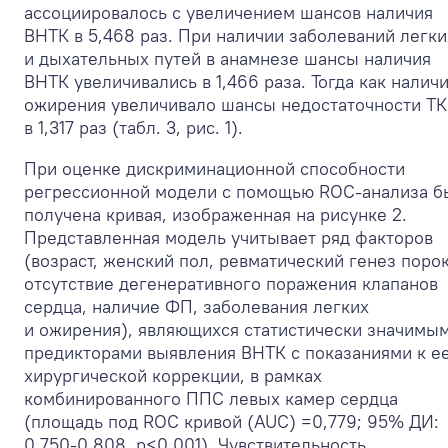
ассоциировалось с увеличением шансов наличия
ВНТК в 5,468 раз. При наличии заболеваний легки
и дыхательных путей в анамнезе шансы наличия
ВНТК увеличивались в 1,466 раза. Тогда как налич
ожирения увеличивало шансы недостаточности ТК
в 1,317 раз (табл. 3, рис. 1).
При оценке дискриминационной способности
регрессионной модели с помощью ROC-анализа б
получена кривая, изображенная на рисунке 2.
Представленная модель учитывает ряд факторов
(возраст, женский пол, ревматический генез порок
отсутствие дегенеративного поражения клапанов
сердца, наличие ФП, заболевания легких
и ожирения), являющихся статистически значимы
предикторами выявления ВНТК c показаниями к е
хирургической коррекции, в рамках
комбинированного ППС левых камер сердца
(площадь под ROC кривой (AUC) =0,779; 95% ДИ:
0,750-0,808, p<0,001). Чувствительность