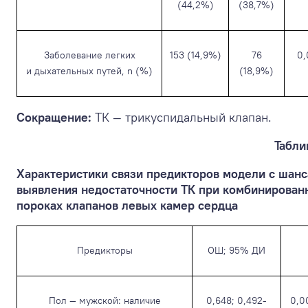
(44,2%)
(38,7%)
Заболевание легких
153 (14,9%)
76
0,
и дыхательных путей, n (%)
(18,9%)
Сокращение:
ТК — трикуспидальный клапан.
Табли
Характеристики связи предикторов модели с шан
выявления недостаточности ТК при комбинирован
пороках клапанов левых камер сердца
Предикторы
ОШ; 95% ДИ
Пол — мужской: наличие
0,648; 0,492-
0,0