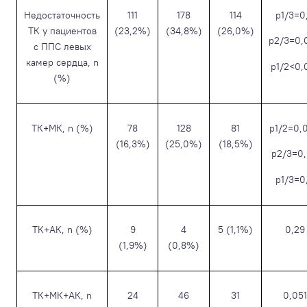
Недостаточность
111
178
114
p
1/3
=0
ТК у пациентов
(23,2%)
(34,8%)
(26,0%)
p
2/3
=0,
с ППС левых
камер сердца, n
p
1/2
<0,
(%)
ТК+МК, n (%)
78
128
81
p
1/2
=0,
(16,3%)
(25,0%)
(18,5%)
p
2/3
=0
p
1/3
=0
ТК+АК, n (%)
9
4
5 (1,1%)
0,29
(1,9%)
(0,8%)
ТК+МК+АК, n
24
46
31
0,051