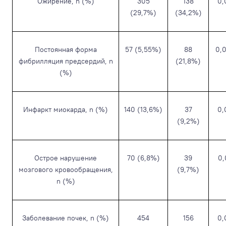
Ожирение, n (%)
305
138
0,
(29,7%)
(34,2%)
Постоянная форма
57 (5,55%)
88
0,
фибрилляция предсердий, n
(21,8%)
(%)
Инфаркт миокарда, n (%)
140 (13,6%)
37
0,
(9,2%)
Острое нарушение
70 (6,8%)
39
0,
мозгового кровообращения,
(9,7%)
n (%)
Заболевание почек, n (%)
454
156
0,