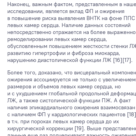
Наконец, важным фактом, представленным в наш
исследовании, является вклад ФП и ожирения
в повышение риска выявления ВНТК на фоне ППС
левых камер сердца. Наличие данных состояний
непосредственно отражается на более выраженн
ремоделировании левых камер сердца,
обусловленным повышением жесткости стенки Л
развитию гипертрофии и фиброза миокарда,
нарушению диастолической функции ЛЖ [16][17].
Более того, доказано, что висцеральный компонен
ожирения ассоциируется не только с увеличением
размеров и объемов левых камер сердца, но
и с ухудшением глобальной продольной деформа
ЛЖ, а также систолической функции ПЖ. А факт
наличия эпикардиального ожирения взаимосвязан
с наличием ФП у кардиологических пациентов [18]
в т.ч. при пороках левых камер сердца до их
хирургической коррекции [19]. Выше представле
данные еще раз подчеркивают важность ожирени