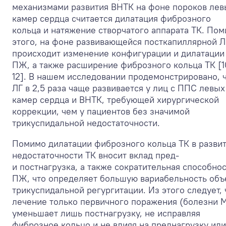
механизмами развития ВНТК на фоне пороков лев
камер сердца считается дилатация фиброзного
кольца и натяжение створчатого аппарата ТК. По
этого, на фоне развивающейся посткапиллярной Л
происходит изменение конфигурации и дилатации
ПЖ, а также расширение фиброзного кольца ТК [1
12]. В нашем исследовании продемонстрировано, 
ЛГ в 2,5 раза чаще развивается у лиц с ППС левых
камер сердца и ВНТК, требующей хирургической
коррекции, чем у пациентов без значимой
трикуспидальной недостаточности.
Помимо дилатации фиброзного кольца ТК в разви
недостаточности ТК вносит вклад пред-
и постнагрузка, а также сократительная способно
ПЖ, что определяет большую вариабельность объ
трикуспидальной регургитации. Из этого следует, 
лечение только первичного поражения (болезни 
уменьшает лишь постнагрузку, не исправляя
фиброзное кольцо и не влияя на преднагрузку или