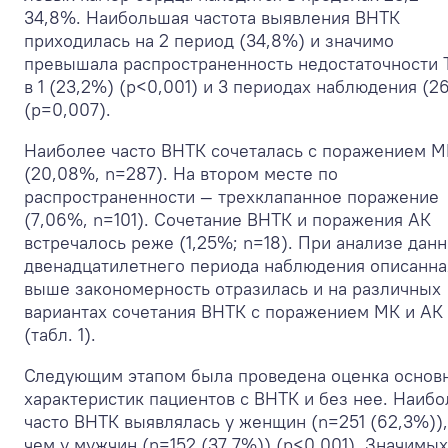
34,8%. Наибольшая частота выявления ВНТК
приходилась на 2 период (34,8%) и значимо
превышала распространенность недостаточности 
в 1 (23,2%) (p<0,001) и 3 периодах наблюдения (2
(p=0,007).
Наиболее часто ВНТК сочеталась с поражением М
(20,08%, n=287). На втором месте по
распространенности — трехклапанное поражение
(7,06%, n=101). Сочетание ВНТК и поражения АК
встречалось реже (1,25%; n=18). При анализе дан
двенадцатилетнего периода наблюдения описанна
выше закономерность отразилась и на различных
вариантах сочетания ВНТК с поражением МК и АК
(табл. 1).
Следующим этапом была проведена оценка основ
характеристик пациентов с ВНТК и без нее. Наибо
часто ВНТК выявлялась у женщин (n=251 (62,3%)),
чем у мужчин (n=152 (37,7%)) (p<0,001). Значимых