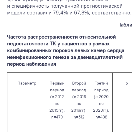
и специфичность полученной прогностической
модели составили 79,4% и 67,3%, соответственно.
Табли
Частота распространенности относительной
недостаточности ТК у пациентов в рамках
комбинированных пороков левых камер сердца
неинфекционного генеза за двенадцатилетний
период наблюдения
Параметр
Первый
Второй
Третий
p
период
период
период
(с 2012
(с 2016
(с 2020
по
по
по
2015гг),
2019гг),
2023гг),
n=479
n=512
n=438