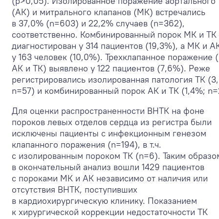
(p>0,05). Изолированное поражение аортального
(АК) и митрального клапанов (МК) встречались
в 37,0% (n=603) и 22,2% случаев (n=362),
соответственно. Комбинированный порок МК и ТК
диагностирован у 314 пациентов (19,3%), а МК и А
у 163 человек (10,0%). Трехклапанное поражение 
АК и ТК) выявлено у 122 пациентов (7,6%). Реже
регистрировались изолированная патология ТК (3
n=57) и комбинированный порок АК и ТК (1,4%; n=
Для оценки распространенности ВНТК на фоне
пороков левых отделов сердца из регистра были
исключены пациенты с инфекционным генезом
клапанного поражения (n=194), в т.ч.
с изолированным пороком ТК (n=6). Таким образо
в окончательный анализ вошли 1429 пациентов
с пороками МК и АК независимо от наличия или
отсутствия ВНТК, поступивших
в кардиохирургическую клинику. Показанием
к хирургической коррекции недостаточности ТК