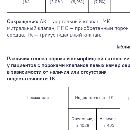
(%)
(5,0%)
(9,0%)
(7,1%)
Сокращения:
АК — аортальный клапан, МК —
митральный клапан, ППС — приобретенный порок
сердца, ТК — трикуспидальный клапан.
Табли
Различия генеза порока и коморбидной патологии
у пациентов с пороками клапанов левых камер се
в зависимости от наличия или отсутствия
недостаточности ТК
Показатели
Недостаточность ТК
Отсутствие,
Наличие,
n=1026
n=403