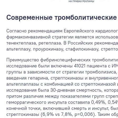
Современные тромболитические
Согласно рекомендациям Европейского кардиолог
фармакоинвазивной стратегии является использов
тенектеплаза, ретеплаза. В Российских рекоменд
альтеплазу, проурокиназу, стафилокиназу, стрепто
Преимущество фибринспецифических тромболитик
исследование были включены 41021 пациента с И
группы в зависимости от стратегии тромболизиса
введения гепарина, стрептокиназы и внутривенног
альтеплаплазы с комбинацией со стрептокиназой 
исследования была 30-дневная смертность, котора
притом различия между показателями групп стреп
геморрагического инсульта составила 0,49%, 0,5
конечной точки, включившей смерть и инсульт, бы
стрептокиназы (6,9% vs 7,8%, р=0,006). Таким о