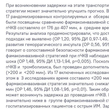
При возникновении задержки на этапе транспорт
стратегии может значительно улучшить прогноз. 
17 рандомизированных контролируемых и обсерва
были посвящены сравнению фармакоинвазивной ст
пЧКВ составляло от 176 до 407 мин, а среднее вр
Результаты анализа продемонстрировали, что дос
подходах не выявлено (ОР 1,20, 95% ДИ 0,97-1,49
развития геморрагического инсульта (ОР 0,56, 95%
говорит о сопоставимой безопасности фармакоинв
фамакоинвазивной стратегией при пЧКВ наблюдало
шока (ОР 1,48, 95% ДИ 1,13-1,94, p=0,005). Поск
пЧКВ и тромболизиса, был проведен дополнитель
(>200 и <200 мин). Из 17 включенных исследован
этом в 3 исследованиях время составило <200 мин
фармакоинвазивная стратегия значительно снижал
мин (ОР 1,46, 95% ДИ 1,08-1,96, p=0,01). Таким 
может возникнуть задержка до проведения пЧКВ. 
значительно ниже в группе фармакоинвазивной с
госпитализированных пациентов с острым ИМ. За