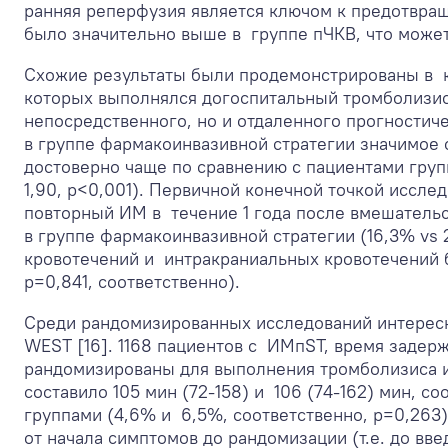
ранняя реперфузия является ключом к предотвра
было значительно выше в группе пЧКВ, что може
Схожие результаты были продемонстрированы в к
которых выполнялся догоспитальный тромболизис 
непосредственного, но и отдаленного прогностич
в группе фармакоинвазивной стратегии значимое
достоверно чаще по сравнению с пациентами груп
1,90, р<0,001). Первичной конечной точкой иссле
повторный ИМ в течение 1 года после вмешательс
в группе фармакоинвазивной стратегии (16,3% vs 
кровотечений и интракраниальных кровотечений б
p=0,841, соответственно).
Среди рандомизированных исследований интересн
WEST [16]. 1168 пациентов с ИМпST, время задерж
рандомизированы для выполнения тромболизиса и
составило 105 мин (72-158) и 106 (74-162) мин, с
группами (4,6% и 6,5%, соответственно, р=0,263
от начала симптомов до рандомизации (т.е. до вв