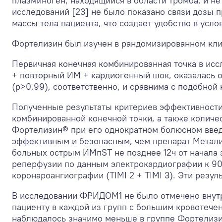
плазминоген, находящийся в области тромба, и не
исследований [23] не было показано связи дозы п
массы тела пациента, что создает удобство в усл
Фортелизин был изучен в рандомизированном кл
Первичная конечная комбинированная точка в ис
+ повторный ИМ + кардиогенный шок, оказалась 
(p>0,99), соответственно, и сравнима с подобной
Полученные результаты критериев эффективности
комбинированной конечной точки, а также количе
Фортелизин® при его однократном болюсном введе
эффективным и безопасным, чем препарат Метализ
больных острым ИМпST не позднее 12ч от начала
реперфузии по данным электрокардиографии к 90
коронароангиографии (TIMI 2 + TIMI 3). Эти резу
В исследовании ФРИДОМ1 не было отмечено внутр
пациенту в каждой из групп с большим кровотеч
наблюдалось значимо меньше в группе Фортелизин