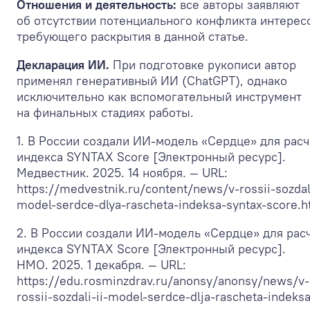
Отношения и деятельность:
все авторы заявляют
об отсутствии потенциального конфликта интерес
требующего раскрытия в данной статье.
Декларация ИИ.
При подготовке рукописи автор
применял генеративный ИИ (ChatGPT), однако
исключительно как вспомогательный инструмент
на финальных стадиях работы.
1. В России создали ИИ-модель «Сердце» для расч
индекса SYNTAX Score [Электронный ресурс].
Медвестник. 2025. 14 ноября. — URL:
https://medvestnik.ru/content/news/v-rossii-sozdali
model-serdce-dlya-rascheta-indeksa-syntax-score.h
2. В России создали ИИ-модель «Сердце» для рас
индекса SYNTAX Score [Электронный ресурс].
НМО. 2025. 1 декабря. — URL:
https://edu.rosminzdrav.ru/anonsy/anonsy/news/v-
rossii-sozdali-ii-model-serdce-dlja-rascheta-indeksa