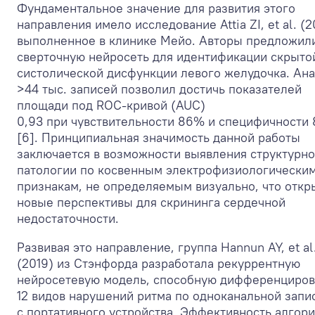
Фундаментальное значение для развития этого
направления имело исследование Attia ZI, et al. (2
выполненное в клинике Мейо. Авторы предложил
сверточную нейросеть для идентификации скрыто
систолической дисфункции левого желудочка. Ан
>44 тыс. записей позволил достичь показателей
площади под ROC-кривой (AUC)
0,93 при чувствительности 86% и специфичности
[6]. Принципиальная значимость данной работы
заключается в возможности выявления структурн
патологии по косвенным электрофизиологически
признакам, не определяемым визуально, что откр
новые перспективы для скрининга сердечной
недостаточности.
Развивая это направление, группа Hannun AY, et al
(2019) из Стэнфорда разработала рекуррентную
нейросетевую модель, способную дифференциров
12 видов нарушений ритма по одноканальной запи
с портативного устройства. Эффективность алгор