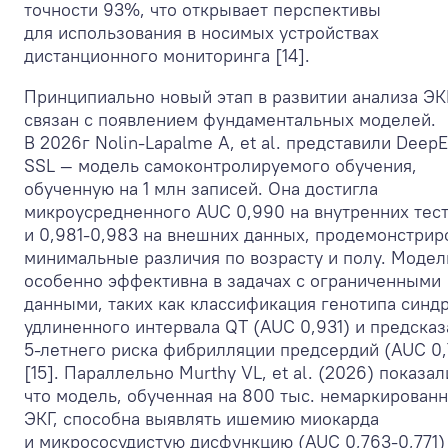
точности 93%, что открывает перспективы
для использования в носимых устройствах
дистанционного мониторинга [14].
Принципиально новый этап в развитии анализа ЭК
связан с появлением фундаментальных моделей.
В 2026г Nolin-Lapalme A, et al. представили Deep
SSL — модель самоконтролируемого обучения,
обученную на 1 млн записей. Она достигла
микроусредненного AUC 0,990 на внутренних тес
и 0,981-0,983 на внешних данных, продемонстрир
минимальные различия по возрасту и полу. Модел
особенно эффективна в задачах с ограниченными
данными, таких как классификация генотипа синд
удлиненного интервала QT (AUC 0,931) и предска
5-летнего риска фибрилляции предсердий (AUC 0,
[15]. Параллельно Murthy VL, et al. (2026) показал
что модель, обученная на 800 тыс. немаркирован
ЭКГ, способна выявлять ишемию миокарда
и микрососудистую дисфункцию (AUC 0,763-0,771)