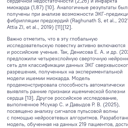
сердечной недостаточности (2,26) и инфаркта
миокарда (1,87) [10]. Аналогичные результаты был
получены при анализе возможности ЭКГ-предикц
фибрилляции предсердий (Raghunath S, et al., 2021
Attia ZI, et al., 2019) [11][12].
Важно отметить, что в эту глобальную
исследовательскую повестку активно включаются
и российские ученые. Так, Денисова Е. А. и др. (20
предложили четырехслойную сверточную нейрон
сеть для классификации данных ЭКГ сверхвысоко
разрешения, полученных на экспериментальной
модели ишемии миокарда. Модель
продемонстрировала способность автоматически
выявлять ранние признаки ишемической болезни
сердца [13]. Другое российское исследование,
выполненное Мсукар С. и Давыдов Р. В. (2025),
посвящено анализу сигналов пульсовой волны
с помощью нейросетевых алгоритмов. Разработан
модель, обученная на данных 219 пациентов, дост