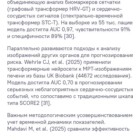
объединяющую анализ биомаркеров сетчатки
(графовый трансформер HRV-GT) и сердечно-
сосудистых сигналов (спектрально-временной
трансформер STC-T). На выборке из 55 тыс. пацие
модель достигла AUC 0,97, чувствительности 91%
и специфичности 89% [30].
Параллельно развиваются подходы к анализу
изображений других органов для прогнозировани
риска. Wehrle CJ, et al. (2025) применили
трансформерные нейросети к МРТ-изображениям
печени из базы UK Biobank (44672 исследования).
Модель достигла AUC 0,70 в прогнозировании
серьезных неблагоприятных сердечно-сосудисты
событий, что сопоставимо с традиционными шкал
типа SCORE2 [31].
Важным методологическим усовершенствованием
учет временной динамики показателей.
Mahdavi M, et al. (2025) сравнили эффективность