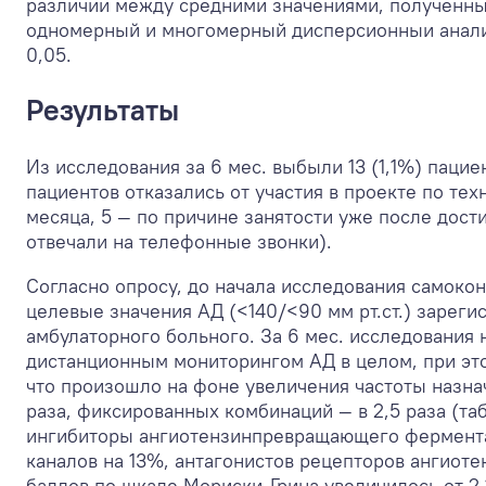
различии между средними значениями, полученны
одномерный и многомерный дисперсионныи анализ
0,05.
Результаты
Из исследования за 6 мес. выбыли 13 (1,1%) пацие
пациентов отказались от участия в проекте по те
месяца, 5 — по причине занятости уже после дост
отвечали на телефонные звонки).
Согласно опросу, до начала исследования самокон
целевые значения АД (<140/<90 мм рт.ст.) зареги
амбулаторного больного. За 6 мес. исследования
дистанционным мониторингом АД в целом, при это
что произошло на фоне увеличения частоты назнач
раза, фиксированных комбинаций — в 2,5 раза (т
ингибиторы ангиотензинпревращающего фермента.
каналов на 13%, антагонистов рецепторов ангиотенз
баллов по шкале Мориски-Грина увеличилось от 2,15