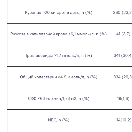
Курение >20 сигарет в день, n (%)
260 (23,2
Глюкоза в капиллярной крови >6,1 ммоль/л, n (%)
41 (3,7)
Триглицериды >1,7 ммоль/л, n (%)
341 (30,4
Общий холестерин >4,9 ммоль/л, n (%)
334 (29,8
СКФ <60 мл/мин/1,73 м
2
, n (%)
18(1,6)
ИБС, n (%)
114(10,2)