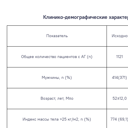
Клинико-демографические характе
Показатель
Исходно
Общее количество пациентов с АГ (n)
1121
Мужчины, n (%)
414(371)
Возраст, лет, М±о
52±12,0
Индекс массы тела >25 кг/м
2
, n (%)
774 (69,1