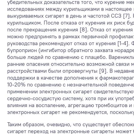
убедительных доказательств того, что курение ме
исследованиях между курильщиками в настоящее 
выкуриваемых сигарет в день и частотой ССЗ [7].
курильщиком. После отказа от курения их риск бу
после прекращения курения [8]. Отказ от курени
можно предпринять в рамках первичной профилакт
руководства рекомендуют отказ от курения [1-4]
бупроприон (ингибитор обратного захвата норадр
больше людей по сравнению с плацебо. Вареникли
ранние опасения относительно возможной связи 
расстройствами были опровергнуты [9]. В недавн
поддержки в качестве дополнения к фармакотерап
10-20% по сравнению с незначительной поведенч
применении электронных сигарет свидетельствуют
сердечно-сосудистую систему, хотя при их употре
влияния на воспаление, агрегацию тромбоцитов и 
электронных сигарет не рекомендуется, поскольку
Таким образом, очевидно, что существует обеспок
сигарет переход на электронные сигареты может 