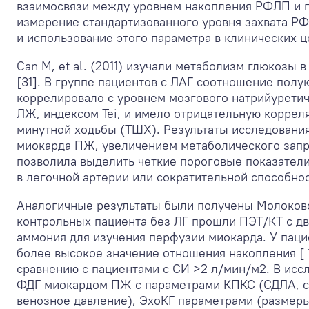
взаимосвязи между уровнем накопления РФЛП и по
измерение стандартизованного уровня захвата РФ
и использование этого параметра в клинических 
Can М, et al. (2011) изучали метаболизм глюкозы
[31]. В группе пациентов с ЛАГ соотношение по
коррелировало с уровнем мозгового натрийурети
ЛЖ, индексом Tei, и имело отрицательную коррел
минутной ходьбы (ТШХ). Результаты исследовани
миокарда ПЖ, увеличением метаболического запр
позволила выделить четкие пороговые показатели
в легочной артерии или сократительной способно
Аналогичные результаты были получены Молоковой 
контрольных пациента без ЛГ прошли ПЭТ/КТ с дв
аммония для изучения перфузии миокарда. У пац
более высокое значение отношения накопления [
сравнению с пациентами с СИ >2 л/мин/м
2
. В исс
ФДГ миокардом ПЖ с параметрами КПКС (СДЛА, ср
венозное давление), ЭхоКГ параметрами (размеры