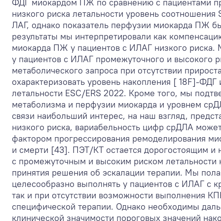
ФДГ миокардом ПЖ по сравнению с пациентами про
низкого риска летальности уровень соотношения
ЛАГ, однако показатель перфузии миокарда ПЖ б
результаты мы интерпретировали как компенсаци
миокарда ПЖ у пациентов с ИЛАГ низкого риска. 
у пациентов с ИЛАГ промежуточного и высокого 
метаболического запроса при отсутствии прирост
охарактеризовать уровень накопления [ 18F]-ФДГ 
летальности ESC/ERS 2022. Кроме того, мы подт
метаболизма и перфузии миокарда и уровнем срД
связи наибольший интерес, на наш взгляд, предста
низкого риска, вариабельность цифр срДЛА може
фактором прогрессирования ремоделирования мио
и смерти [43]. ПЭТ/КТ остается дорогостоящим и
с промежуточным и высоким риском летальности 
принятия решения об эскалации терапии. Мы полаг
целесообразно выполнять у пациентов с ИЛАГ с к
так и при отсутствии возможности выполнения К
специфической терапии. Однако необходимы даль
клинической значимости пороговых значений нако