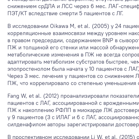
снижением срДЛА и ЛСС через 6 мес. ЛАГ-специф
ПЭТ/КТ вследствие смерти 5 пациентов с ЛГ.
В исследовании Oikawa М, et al. (2005) у 24 паци
корреляционные взаимосвязи между уровнем нако
в правом предсердии, содержанием BNP в сыворот
ПЖ и толщиной его стенки или массой обнаружено
метаболические изменения в ПЖ не всегда сопро
адаптировать метаболизм субстратов быстрее, че
эпопростенолом была начата у 10 пациентов с ЛАГ,
Через 3 мес. лечения у пациентов со снижением 
ПЖ, что коррелировало со степенью уменьшения 
Fang W, et al. (2012) проанализировали показател
пациентов с ЛАГ, ассоциированной с врожденными
ПЖ к накоплению РФЛП в миокарде ЛЖ достоверно
у 9 пациентов (3 с ИЛАГ и 6 с ЛАГ, ассоциирован
силденафилом авторы зарегистрировали достовер
В проспективном исследовании Li W, et al. (201