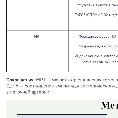
Отсутствие выпота в пе
TAPSE/СДЛА >0,32 мм/мм
МРТ
Фракция выброса ПЖ
Ударный индекс >40 
Индекс конечно-систоли
объема ПЖ <42 мл
Сокращения:
МРТ — магнитно-резонансная томогр
СДЛА — соотношение амплитуды систолического д
в легочной артерии.