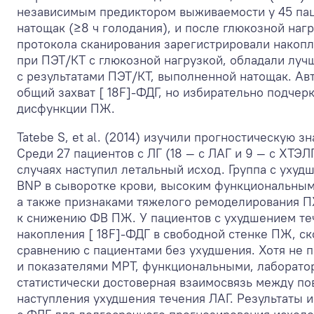
независимым предиктором выживаемости у 45 паци
натощак (≥8 ч голодания), и после глюкозной нагр
протокола сканирования зарегистрировали накопл
при ПЭТ/КТ с глюкозной нагрузкой, обладали лу
с результатами ПЭТ/КТ, выполненной натощак. Авт
общий захват [ 18F]-ФДГ, но избирательно подче
дисфункции ПЖ.
Tatebe S, et al. (2014) изучили прогностическую 
Среди 27 пациентов с ЛГ (18 — с ЛАГ и 9 — с ХТЭЛ
случаях наступил летальный исход. Группа с уху
BNP в сыворотке крови, высоким функциональным 
а также признаками тяжелого ремоделирования 
к снижению ФВ ПЖ. У пациентов с ухудшением те
накопления [ 18F]-ФДГ в свободной стенке ПЖ, с
сравнению с пациентами без ухудшения. Хотя не
и показателями МРТ, функциональными, лаборато
статистически достоверная взаимосвязь между п
наступления ухудшения течения ЛАГ. Результаты