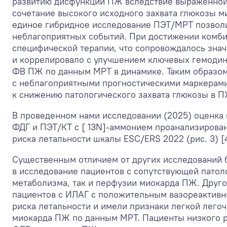
развитию дисфункции ПЖ вследствие выраженной 
сочетание высокого исходного захвата глюкозы 
единое гибридное исследование ПЭТ/МРТ позволи
неблагоприятных событий. При достижении комби
специфической терапии, что сопровождалось зн
и коррелировало с улучшением ключевых гемоди
ФВ ПЖ по данным МРТ в динамике. Таким образом
с неблагоприятными прогностическими маркерам
к снижению патологического захвата глюкозы в П
В проведенном нами исследовании (2025) оценка
ФДГ и ПЭТ/КТ с [ 13N]-аммонием проанализирован
риска летальности шкалы ESC/ERS 2022 (рис. 3) [4
Существенным отличием от других исследований 
в исследование пациентов с сопутствующей патол
метаболизма, так и перфузии миокарда ПЖ. Друг
пациентов с ИЛАГ с положительным вазореактивн
риска летальности и имели признаки легкой лег
миокарда ПЖ по данным МРТ. Пациенты низкого ри