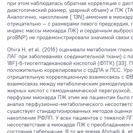
при этом наблюдалась обратная корреляция с ди
диастолический размер, ударный объем) и ПЖ (TA
Аналогично, накопление [ 13N]-аммония в миокар
отрицательно — с размерами левого предсердия,
индекс массы миокарда ЛЖ) и сердечным выбросо
proBNP) не продемонстрировали значимой связи с
Ohira H, et al. (2016) оценивали метаболизм глюк
ЛАГ при заболеваниях соединительной ткани) с п
18F]-6-тиогептадекановой кислотой (ФТГК) [33].
положительно коррелировали с срДЛА и ЛСС. Ур
отрицательную корреляционную взаимосвязь с Ф
взаимосвязь между метаболическим ремоделирова
жирных кислот с гемодинамической перегрузкой,
перфузии миокарда ПЖ этим же пациентам было п
анализ перфузионно-метаболического несоответст
существует стандартизированных методов оценки
накопления РФЛП. У всех пациентов с тяжелой ЛГ
несоответствие в миокарде ПЖ с преобладанием 
состояния гибернации. В то же время Ahmadi А, et a