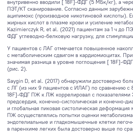
внутривенно вводили [ 18F]-ФДГ (5 МБк/кг), а ч
ПЭТ/КТ сканирование. Согласно данным зарубежно
аципимокс (производное никотиновой кислоты). 
жирных кислот в плазме крови и усиление метаб
Kazimierczyk R, et al. (2021) пациентам за 1 ч до 
ФДГ углеводно-белковую нагрузку, для стимуляци
У пациентов с ЛАГ отмечается повышенное накопл
с метаболическим сдвигом в кардиомиоцитах. Пр
значимая разница в уровне поглощения [ 18F]-ФД
(рис. 2).
Saygin D, et al. (2017) обнаружили достоверно бо
с ЛГ (из них 9 пациентов с ИЛАГ) по сравнению с
18F]-ФДГ ПЖ к ЛЖ коррелировал с показателями Э
предсердия, конечно-систолическая и конечно-д
и глобальная пиковая систолическая деформация 
ПЖ осуществлялись попытки оценки метаболизма 
эндотелиальные и гладкомышечные клетки легочно
в паренхиме легких была достоверно выше по ср