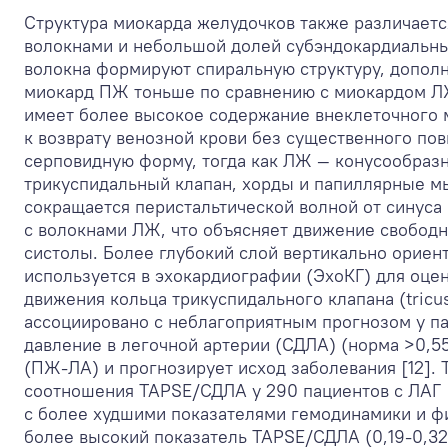
Структура миокарда желудочков также различает
волокнами и небольшой долей субэндокардиальн
волокна формируют спиральную структуру, допол
миокард ПЖ тоньше по сравнению с миокардом ЛЖ
имеет более высокое содержание внеклеточного м
к возврату венозной крови без существенного по
серповидную форму, тогда как ЛЖ — конусообраз
трикуспидальный клапан, хорды и папиллярные м
сокращается перистальтической волной от синуса
с волокнами ЛЖ, что объясняет движение свобод
систолы. Более глубокий слой вертикально ориен
используется в эхокардиографии (ЭхоКГ) для оц
движения кольца трикуспидального клапана (tricusp
ассоциировано с неблагоприятным прогнозом у п
давление в легочной артерии (СДЛА) (норма >0,55
(ПЖ-ЛА) и прогнозирует исход заболевания [12]. T
соотношения TAPSE/СДЛА у 290 пациентов с ЛАГ [
с более худшими показателями гемодинамики и ф
более высокий показатель TAPSE/СДЛА (0,19-0,32 м