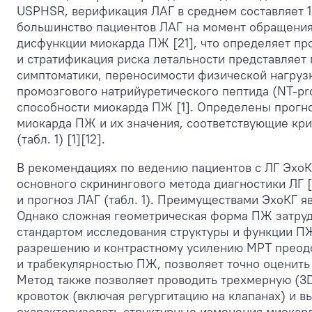
USPHSR, верификация ЛАГ в среднем составляет 1
большинство пациентов ЛАГ на момент обращения
дисфункции миокарда ПЖ [21], что определяет пр
и стратификация риска летальности представляе
симптоматики, переносимости физической нагруз
промозгового натрийуретического пептида (NT-pr
способности миокарда ПЖ [1]. Определены прогн
миокарда ПЖ и их значения, соответствующие кри
(табл. 1) [1][12].
В рекомендациях по ведению пациентов с ЛГ ЭхоК
основного скринингового метода диагностики ЛГ [
и прогноз ЛАГ (табл. 1). Преимуществами ЭхоКГ я
Однако сложная геометрическая форма ПЖ затруд
стандартом исследования структуры и функции П
разрешению и контрастному усилению МРТ преодо
и трабекулярностью ПЖ, позволяет точно оценит
Метод также позволяет проводить трехмерную (3D
кровоток (включая регургитацию на клапанах) и 
охарактеризовать структурные изменения миокар