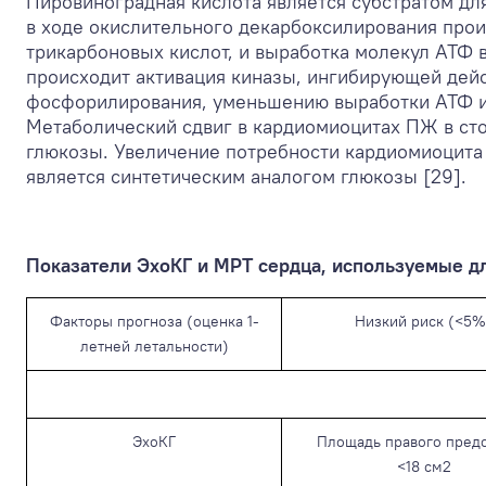
Пировиноградная кислота является субстратом дл
в ходе окислительного декарбоксилирования прои
трикарбоновых кислот, и выработка молекул АТФ в
происходит активация киназы, ингибирующей дейс
фосфорилирования, уменьшению выработки АТФ и,
Метаболический сдвиг в кардиомиоцитах ПЖ в сто
глюкозы. Увеличение потребности кардиомиоцита 
является синтетическим аналогом глюкозы [29].
Показатели ЭхоКГ и МРТ сердца, используемые дл
Факторы прогноза (оценка 1-
Низкий риск (<5%
летней летальности)
ЭхоКГ
Площадь правого пред
<18 см
2