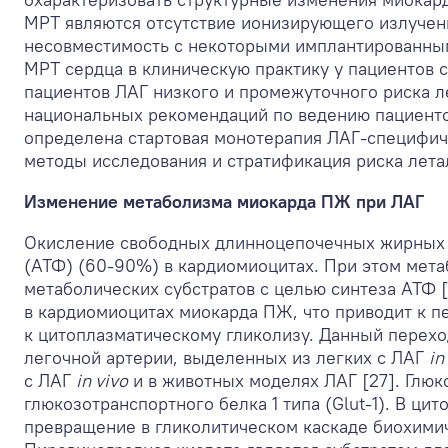
МРТ являются отсутствие ионизирующего излучени
несовместимость с некоторыми имплантированным
МРТ сердца в клиническую практику у пациентов 
пациентов ЛАГ низкого и промежуточного риска ле
национальных рекомендаций по ведению пациентов 
определена стартовая монотерапия ЛАГ-специфич
методы исследования и стратификация риска лета
Изменение метаболизма миокарда ПЖ при ЛАГ
Окисление свободных длинноцепочечных жирных 
(АТФ) (60-90%) в кардиомиоцитах. При этом мет
метаболических субстратов с целью синтеза АТФ 
в кардиомиоцитах миокарда ПЖ, что приводит к 
к цитоплазматическому гликолизу. Данный перехо
легочной артерии, выделенных из легких с ЛАГ
in
с ЛАГ
in vivo
и в животных моделях ЛАГ [27]. Глюк
глюкозотранспортного белка 1 типа (Glut-1). В ц
превращение в гликолитическом каскаде биохими