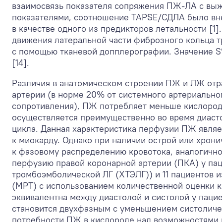
взаимосвязь показателя сопряжения ПЖ-ЛА с выж
показателями, соотношение TAPSE/СДЛА было вне
в качестве одного из предикторов летальности [1
движения латеральной части фиброзного кольца т
с помощью тканевой допплерографии. Значение S′
[14].
Различия в анатомическом строении ПЖ и ЛЖ отр
артерии (в норме 20% от системного артериально
сопротивления), ПЖ потребляет меньше кислорода
осуществляется преимущественно во время диаст
цикла. Данная характеристика перфузии ПЖ явля
к миокарду. Однако при наличии острой или хрон
к фазовому распределению кровотока, аналогичном
перфузию правой коронарной артерии (ПКА) у паци
тромбоэмболической ЛГ (ХТЭЛГ)) и 11 пациентов
(МРТ) с использованием количественной оценки к
эквивалентна между диастолой и систолой у пацие
становится двухфазным с уменьшением систоличе
потребности ПЖ в кислороде над возможностями 