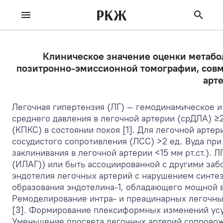
РКЖ
Клиническое значение оценки метабо
позитронно-­эмиссионной томографии, совм
арт
Легочная гипертензия (ЛГ) — гемодинамическое 
среднего давления в легочной артерии (срДЛА) ≥2
(КПКС) в состоянии покоя [1]. Для легочной арте
сосудистого сопротивления (ЛСС) >2 ед. Вуда пр
заклинивания в легочной артерии <15 мм рт.ст.).
(ИЛАГ)) или быть ассоциированной с другими заб
эндотелия легочных артерий с нарушением синтеза
образования эндотелина-1, обладающего мощной в
Ремоделирование интра- и преацинарных легочных
[3]. Формирование плексиформных изменений усу
Уменьшение просвета легочных артерий сопровож