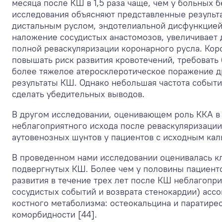
месяца после КШ в 1,5 раза чаще, чем у больных
исследования объясняют представленные результа
дистальным руслом, эндотелиальной дисфункцией,
наложение сосудистых анастомозов, увеличивает 
полной реваскуляризации коронарного русла. Кор
повышать риск развития кровотечений, требоват
более тяжелое атеросклеротическое поражение др
результаты КШ. Однако небольшая частота событи
сделать убедительных выводов.
В другом исследовании, оценивающем роль ККА в 
неблагоприятного исхода после реваскуляризации
аутовенозных шунтов у пациентов с исходным кал
В проведенном нами исследовании оценивалась кл
подвергнутых КШ. Более чем у половины пациент
развития в течение трех лет после КШ неблагопр
сосудистых событий и возврата стенокардии) асс
костного метаболизма: остеокальцина и паратире
коморбидности [44].