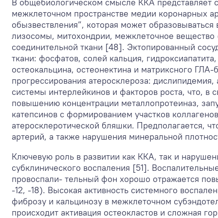
В общебиологическом смысле ККА представляет с
межклеточном пространстве медии коронарных ар
обызвествления”, которая может образовываться в
лизосомы, митохондрии, межклеточное вещество 
соединительной ткани [48]. Эктопированный сосу
ткани: фосфатов, солей кальция, гидроксиапатита,
остеокальцина, остеонектина и матриксного ГЛА-б
прогрессирования атеросклероза: дислипидемия, 
системы интерлейкинов и факторов роста, что, в 
повышению концентрации металлопротеиназ, зап
катепсинов с формированием участков коллагено
атеросклеротической бляшки. Предполагается, чт
артерий, а также нарушения минеральной плотност
Ключевую роль в развитии как ККА, так и наруше
субклинического воспаления [51]. Воспалительны
провоспали- тельный фон хорошо отражается повы
-12, -18). Высокая активность системного воспале
фиброзу и кальцинозу в межклеточном субэндотел
происходит активация остеокластов и сложная го