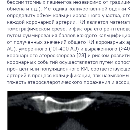
бессимптомных пациентов независимо от традици
обмена и т.д.). Методика количественной оценки 
определить объем кальцинированного участка, его
каждой коронарной артерии. КИ является матема
томографическом срезе, и фактора его рентгенов
путем суммирования баллов каждого кальцифициро
от полученных значений общего КИ коронарных арт
AU), умеренного (101-400 AU) и выраженного (>40
коронарного атеросклероза [23] и риском развит
коронарных событий осуществляется путем сопос
про- центили популяционного КИ, соответствующе
артерий в процесс кальцификации, так называемый
тяжесть атеросклеротического поражения и ассоц