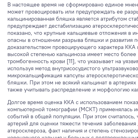
В настоящее время не сформировано единое мнен
может провоцировать или предупреждать ее разр
кальцинированная бляшка является атрибутом стаб
предупреждает дестабилизацию атеросклеротичес
показано, что крупные кальциевые отложения в 
опасны в отношении разрыва бляшки и развития 
доказательством провоцирующего характера ККА в
высокой степенью кальциноза имеет место более 
тромбогенность крови [11], что указывает на уяз
используя метод внутрисосудистого ультразвуков
микрокальцификация капсулы атеросклеротическо
бляшки. При этом не всякий кальцинат в артерия
также учитывать распределение и морфологию кал
Долгое время оценка ККА с использованием показ
компьютерной томографии (МСКТ) применялась и
событий в общей популяции. При этом считалось,
артерий для оценки тяжести течения заболевания
атеросклероза, факт наличия и степень стенозир
коронарного кальция у больных с подтвержденным