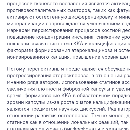
процессов тканевого воспаления является актива
противовоспалительных факторов, таких как фету
активируют остеогенную дифференцировку и мине
минерализации сопровождается уменьшением соде
маркерам персистирования процессов костной дес
повышение концентрации инсулина, снижение уров
показали связь с тяжестью ККА и кальцификации 
факторами формирования атерокальциноза и остео
ионизированного кальция, повышение уровня щел
Потому перспективным представляется обсужден
прогрессирования атеросклероза, в отношении ра
мнению ряда авторов, использование статинов ас
увеличения плотности фиброзной капсулы и увелич
время, формирование ККА в обязательном порядке
эрозии капсулы из-за роста очагов кальцификаци
являются предметом научных дискуссий. Ряд авт
отношении развития остеопороза. Тем не менее,
статинов как в отношении локальных реакций, так
статинам использовать бисфосфонаты и хелатную 