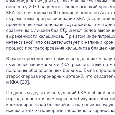
коморбидностью для СД, также является таким фа
оценена у 2076 пациентов. Более высокий уровен
ККА (увеличением на 10 единиц и более по Агатсто
выраженным прогрессирование ККА (увеличением бо
проведенные исследования аутопсийного материал
сравнению с лицами без СД, имеют более высоки
выраженности кальциноза. При этом инфильтрация
интенсивной, что свидетельствует о наличии хро
процесс прогрессирования кальциноза бляшек как
В ранее проведенных нами исследованиях у паци
выявлялся минимальный ККА, рассчитанный по ме
половины обследованных больных. Была определе
атеросклероза коронарных артерий, что свидетел
и ККА [20].
По данным других исследований ККА в общей поп
гораздо более точным маркером будущих событий, 
кальцинированной бляшкой как источником будущ
исключительно маркерами глобального кардиоваск