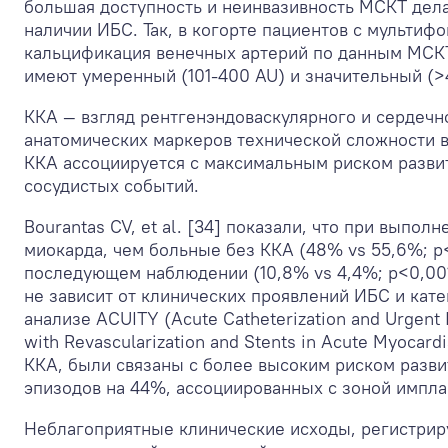
большая доступность и неинвазивность МСКТ дела
наличии ИБС. Так, в когорте пациентов с мульти
кальцификация венечных артерий по данным МСКТ
имеют умеренный (101-400 AU) и значительный (>
ККА — взгляд рентгенэндоваскулярного и сердечн
анатомических маркеров технической сложности 
ККА ассоциируется с максимальным риском разви
сосудистых событий.
Bourantas CV, et al. [34] показали, что при вып
миокарда, чем больные без ККА (48% vs 55,6%; р
последующем наблюдении (10,8% vs 4,4%; р<0,001
не зависит от клинических проявлений ИБС и кат
анализе ACUITY (Acute Catheterization and Urgent
with Revascularization and Stents in Acute Myocar
ККА, были связаны с более высоким риском разв
эпизодов на 44%, ассоциированных с зоной имплан
Неблагоприятные клинические исходы, регистриру