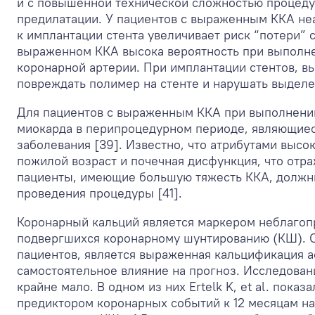
и с повышенной технической сложностью процедур
предилатации. У пациентов с выраженным ККА неа
к имплантации стента увеличивает риск “потери” 
выраженном ККА высока вероятность при выполне
коронарной артерии. При имплантации стентов, 
повреждать полимер на стенте и нарушать выделе
Для пациентов с выраженным ККА при выполнени
миокарда в перипроцедурном периоде, являющиес
заболевания [39]. Известно, что атрибутами выс
пожилой возраст и почечная дисфункция, что отра
пациенты, имеющие большую тяжесть ККА, должн
проведения процедуры [41].
Коронарный кальций является маркером неблагопр
подвергшихся коронарному шунтированию (КШ). О
пациентов, является выраженная кальцификация а
самостоятельное влияние на прогноз. Исследова
крайне мало. В одном из них Ertelk K, et al. пок
предиктором коронарных событий к 12 месяцам на