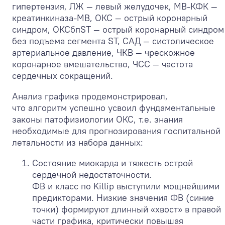
гипертензия, ЛЖ — левый желудочек, МВ-КФК —
креатинкиназа-МВ, ОКС — острый коронарный
синдром, ОКСбпST — острый коронарный синдром
без подъема сегмента ST, САД — систолическое
артериальное давление, ЧКВ — чрескожное
коронарное вмешательство, ЧСС — частота
сердечных сокращений.
Анализ графика продемонстрировал,
что алгоритм успешно усвоил фундаментальные
законы патофизиологии ОКС, т.е. знания
необходимые для прогнозирования госпитальной
летальности из набора данных:
Состояние миокарда и тяжесть острой
сердечной недостаточности.
ФВ и класс по Killip выступили мощнейшими
предикторами. Низкие значения ФВ (синие
точки) формируют длинный «хвост» в правой
части графика, критически повышая