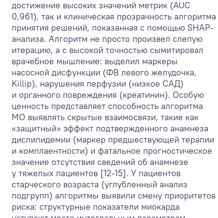
достижение высоких значений метрик (AUC
0,961), так и клиническая прозрачность алгоритма
принятия решений, показанная с помощью SHAP-
анализа. Алгоритм не просто произвел слепую
итерацию, а с высокой точностью сымитировал
врачебное мышление: выделил маркеры
насосной дисфункции (ФВ левого желудочка,
Killip), нарушения перфузии (низкое САД)
и органного повреждения (креатинин). Особую
ценность представляет способность алгоритма
МО выявлять скрытые взаимосвязи, такие как
«защитный» эффект подтвержденного анамнеза
дислипидемии (маркер предшествующей терапии
и комплаентности) и фатальное прогностическое
значение отсутствия сведений об анамнезе
у тяжелых пациентов [12-15]. У пациентов
старческого возраста (углубленный анализ
подгрупп) алгоритмы выявили смену приоритетов
риска: структурные показатели миокарда
уступают место интегральным параметрам