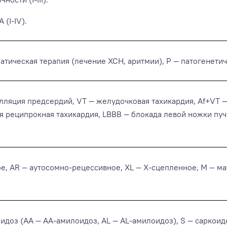
(I-IV).
матическая терапия (лечение ХСН, аритмии), P — патогенетич
илляция предсердий, VT — желудочковая тахикардия, Af+VT
 реципрокная тахикардия, LBBB — блокада левой ножки пучк
, AR — аутосомно-рецессивное, ХL — Х-сцепленное, М — мат
оидоз (АА — АА-амилоидоз, AL — AL-амилоидоз), S — саркоид