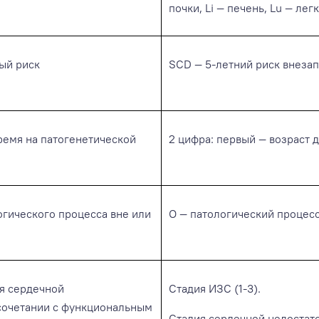
почки, Li — печень, Lu — ле
ый риск
SCD — 5-летний риск внезап
ремя на патогенетической
2 цифра: первый — возраст д
гического процесса вне или
O — патологический процесс 
ия сердечной
Стадия ИЗС (1-3).
 сочетании с функциональным
Стадия сердечной недостаточн