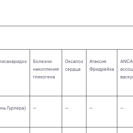
лисахаридоз
Болезни
Оксалоз
Атаксия
ANCA
накопления
сердца
Фридрейха
ассо
гликогена
васку
знь Гурлера)
—
—
—
—