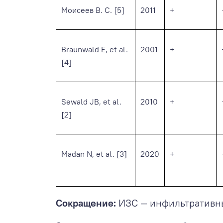
Моисеев В. С. [5]
2011
+
Braunwald E, et al.
2001
+
[4]
Sewald JB, et al.
2010
+
[2]
Madan N, et al. [3]
2020
+
Сокращение:
ИЗС — инфильтративны