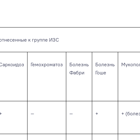
отнесенные к группе ИЗС
Саркоидоз
Гемохроматоз
Болезнь
Болезнь
Мукопо
Фабри
Гоше
+
—
—
+
+ (боле