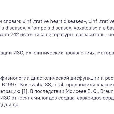
 «infiltrative heart diseases», «infiltrative c
n’s disease», «Pompe’s disease», «oxalosis» и 
овано 242 источника литературы: согласительны
ации ИЗС, их клинических проявлениях, метода
тофизиологии диастолической дисфункции и ре
 1997г Kushwaha SS, et al. предложили класс
ьтрацию [1]. В последствии Моисеев В. С., Bra
 к ИЗС относят амилоидоз сердца, саркоидоз с
ца и др.