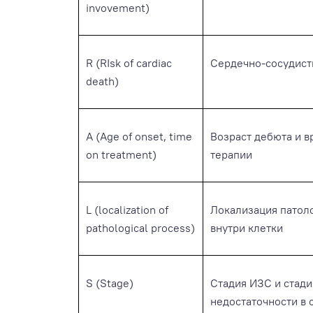
invovement)
R (RIsk of cardiac
Сердечно-сосудист
death)
A (Age of onset, time
Возраст дебюта и в
on treatment)
терапии
L (localization of
Локализация патоло
pathological process)
внутри клетки
S (Stage)
Стадия ИЗС и стад
недостаточности в