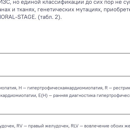
С, но единой классификации до сих пор не сущ
х и тканях, генетических мутациях, приобрет
ORAL-STAGE. (табл. 2).
опатия, Н — гипертрофическаякардиомиопатия, R — рестрикт
кардиомиопатии, E(H) — ранняя диагностика гипертрофичес
удочек, RV — правый желудочек, RLV — вовлечение обоих жел