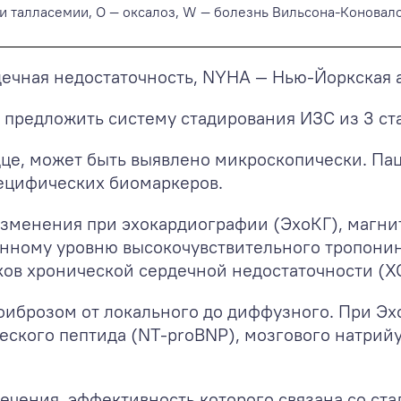
и талласемии, О — оксалоз, W — болезнь Вильсона-Коновало
ечная недостаточность, NYHA — Нью-Йоркская а
предложить систему стадирования ИЗС из 3 стад
дце, может быть выявлено микроскопически. Па
ецифических биомаркеров.
изменения при эхокардиографии (ЭхоКГ), магн
ному уровню высокочувствительного тропонина
в хронической сердечной недостаточности (ХСН
 фиброзом от локального до диффузного. При Э
ского пептида (NT-proBNP), мозгового натрийу
чения, эффективность которого связана со ста