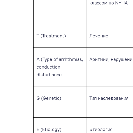
классом по NYHA
T (Treatment)
Лечение
A (Type of arrhthmias,
Аритмии, нарушени
conduction
disturbance
G (Genetic)
Тип наследования
E (Etiology)
Этиология