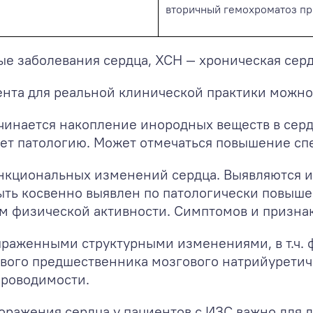
вторичный гемохроматоз пр
е заболевания сердца, ХСН — хроническая серд
ента для реальной клинической практики можно 
ачинается накопление инородных веществ в сер
ет патологию. Может отмечаться повышение сп
функциональных изменений сердца. Выявляются 
ть косвенно выявлен по патологически повышен
 физической активности. Симптомов и признако
выраженными структурными изменениями, в т.ч.
вого предшественника мозгового натрийуретиче
проводимости.
ражения сердца у пациентов с ИЗС важно для ле