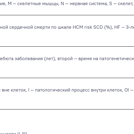
гкие, M — скелетные мышцы, N — нервная система, S — скелет
ной сердечной смерти по шкале HCM risk SCD (%), HF — 3-
ебюта заболевания (лет), второй — время на патогенетическ
вне клеток, I — патологический процесс внутри клеток, OI —
ости (I-III).