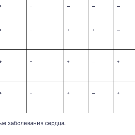
+
+
—
—
—
+
+
+
+
—
+
+
+
—
+
+
+
+
—
+
е заболевания сердца.