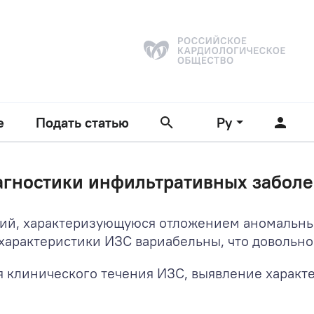
е
Подать статью
Ру
агностики инфильтративных заболе
ний, характеризующуюся отложением аномальных
арактеристики ИЗС вариабельны, что довольно
я клинического течения ИЗС, выявление характ