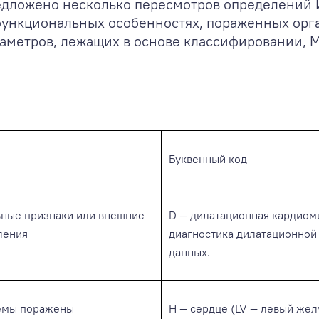
дложено несколько пересмотров определений ИЗ
кциональных особенностях, пораженных органа
аметров, лежащих в основе классифировании, M
Буквенный код
ные признаки или внешние
D — дилатационная кардиоми
ления
диагностика дилатационной 
данных.
темы поражены
Н — сердце (LV — левый жел