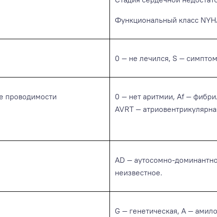
Функциональный класс NYHA 
0 — не лечился, S — симпто
е проводимости
0 — нет аритмии, Af — фибр
AVRT — атриовентрикулярная
AD — аутосомно-доминантное
неизвестное.
G — генетическая, А — амил