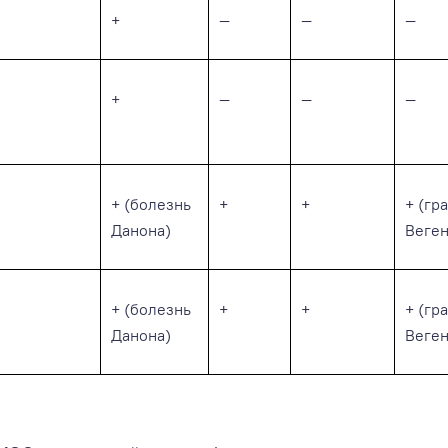
+
—
—
—
+
—
—
—
+ (болезнь
+
+
+ (гр
Данона)
Веген
+ (болезнь
+
+
+ (гр
Данона)
Веген