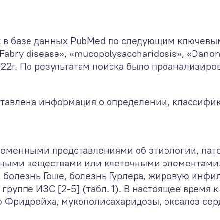
базе данных PubMed по следующим ключевым словам:
«Fabry disease», «mucopolysaccharidosis», «Dano
 2022г. По результатам поиска было проанализир
ставлена информация о определении, классифик
временными представлениями об этиологии, па
ыми веществами или клеточными элементами. В
, болезнь Гоше, болезнь Гурлера, жировую инфил
группе ИЗС [2-5] (табл. 1). В настоящее время
ю Фридрейха, мукополисахаридозы, оксалоз серд