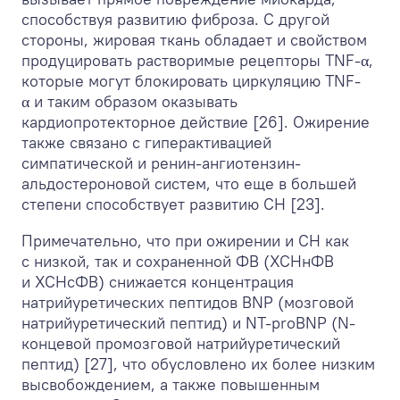
способствуя развитию фиброза. С другой
стороны, жировая ткань обладает и свойством
продуцировать растворимые рецепторы TNF-α,
которые могут блокировать циркуляцию TNF-
α и таким образом оказывать
кардиопротекторное действие [26]. Ожирение
также связано с гиперактивацией
симпатической и ренин-ангиотензин-
альдостероновой систем, что еще в большей
степени способствует развитию СН [23].
Примечательно, что при ожирении и СН как
с низкой, так и сохраненной ФВ (ХСНнФВ
и ХСНсФВ) снижается концентрация
натрийуретических пептидов BNP (мозговой
натрийуретический пептид) и NT-proBNP (N-
концевой промозговой натрийуретический
пептид) [27], что обусловлено их более низким
высвобождением, а также повышенным