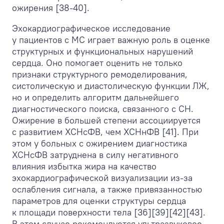
ожирения [38-40].
Эхокардиографическое исследование
у пациентов с МС играет важную роль в оценке
структурных и функциональных нарушений
сердца. Оно помогает оценить не только
признаки структурного ремоделирования,
систолическую и диастолическую функции ЛЖ,
но и определить алгоритм дальнейшего
диагностического поиска, связанного с СН.
Ожирение в большей степени ассоциируется
с развитием ХСНсФВ, чем ХСНнФВ [41]. При
этом у больных с ожирением диагностика
ХСНсФВ затруднена в силу негативного
влияния избытка жира на качество
эхокардиографической визуализации из-за
ослабления сигнала, а также привязанностью
параметров для оценки структуры сердца
к площади поверхности тела [36][39][42][43].
В этом случае рекомендуется ультразвуковое