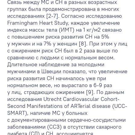
Связь между МС и СН в разных возрастных
группах была продемонстрирована в многих
исследованиях [2-7]. Согласно исследованию
Framingham Heart Study, каждое увеличение
индекса массы тела (ИМТ) на 1 кг/м
2
связано
с повышением риска развития СН на 5%
у мужчин и на 7% у женщин [8]. При этом у лиц
с ожирением риск СН был в 2 раза выше по
сравнению с людьми с нормальным весом.
Длительное наблюдение за молодыми
мужчинами в Швеции показало, что увеличение
риска развития СН начиналось уже при
нормальном весе, но вырастало в 6-9 раз
у лиц, страдающих ожирением [9]. По данным
исследования Utrecht Cardiovascular Cohort-
Second Manifestations of ARTerial disease (UCC-
SMART), наличие МС у больных
с документированными сердечно-сосудистыми
заболеваниями (ССЗ) в отсутствии сахарного
диабета (СД) и СН, ассоциируется