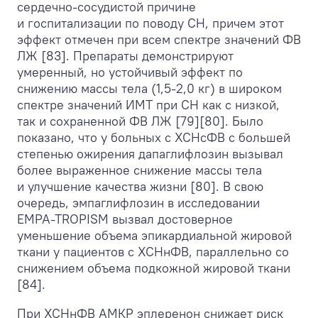
сердечно-сосудистой причине
и госпитализации по поводу СН, причем этот
эффект отмечен при всем спектре значений ФВ
ЛЖ [83]. Препараты демонстрируют
умеренный, но устойчивый эффект по
снижению массы тела (1,5-2,0 кг) в широком
спектре значений ИМТ при СН как с низкой,
так и сохраненной ФВ ЛЖ [79][80]. Было
показано, что у больных с ХСНсФВ с большей
степенью ожирения дапаглифлозин вызывал
более выраженное снижение массы тела
и улучшение качества жизни [80]. В свою
очередь, эмпаглифлозин в исследовании
EMPA-TROPISM вызвал достоверное
уменьшение объема эпикардиальной жировой
ткани у пациентов с ХСНнФВ, параллельно со
снижением объема подкожной жировой ткани
[84].
При ХСНнФВ АМКР эплеренон снижает риск