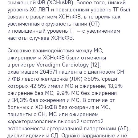
сниженной ФВ (ХСНнФВ). Более того, низкий
уровень ХС ЛВП и повышенный уровень ТГ был
связан с развитием ХСНнФВ, в то время как
увеличенная окружность талии (ОТ)
и повышенный уровень ТГ — с увеличением
частоты случаев ХСНсФВ.
Сложные взаимодействия между МС,
ожирением и ХСНсФВ были отмечены
в регистре Veradigm Cardiology [12],
охватившем 264571 пациента с диагнозом СН
и ФВ левого желудочка (ЛЖ) ≥50%, среди
которых 42,5% имели МС и ожирение, 13,2%
ожирение без МС, 9,9% МС без ожирения
и 34,3% без ожирения и МС. В отличие от
больных с ХСНсФВ без ожирения и МС,
пациенты с СН, МС или ожирением
характеризовались высокой частотой
встречаемости артериальной гипертензии (АГ),
дислипидемии и СД. Однако кардиальные и не