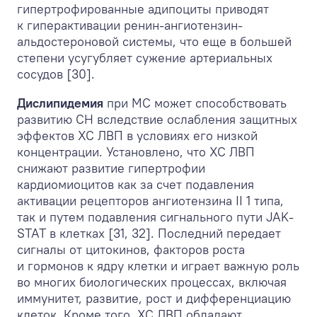
гипертрофированные адипоциты приводят
к гиперактивации ренин-ангиотензин-
альдостероновой системы, что еще в большей
степени усугубляет сужение артериальных
сосудов [30].
Дислипидемия
при МС может способствовать
развитию СН вследствие ослабления защитных
эффектов ХС ЛВП в условиях его низкой
концентрации. Установлено, что ХС ЛВП
снижают развитие гипертрофии
кардиомиоцитов как за счет подавления
активации рецепторов ангиотензина II 1 типа,
так и путем подавления сигнального пути JAK-
STAT в клетках [31, 32]. Последний передает
сигналы от цитокинов, факторов роста
и гормонов к ядру клетки и играет важную роль
во многих биологических процессах, включая
иммунитет, развитие, рост и дифференциацию
клеток. Кроме того, ХС ЛВП обладают