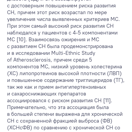
с достоверным повышением риска развития
СН, причем этот риск возрастал по мере
увеличения числа выявленных критериев МС.
При этом самый высокий риск развития СН
наблюдался у пациентов с 4-5 компонентами
МС [10]. Взаимосвязь ожирения и МС
с развитием СН была продемонстрирована
и в исследовании Multi-Ethnic Study
of Atherosclerosis, причем среди 5
компонентов МС, низкий уровень холестерина
(ХС) липопротеинов высокой плотности (ЛВП)
и повышенное содержание триглицеридов (ТГ),
так же как и прием антигипертензивных
и сахароснижающих препаратов
ассоциировался с риском развития СН [11].
Примечательно, что эта ассоциация была
в большей степени выражена для хронической
СН с сохраненной фракцией выброса (ФВ)
(ХСНсФВ) по сравнению с хронической СН со