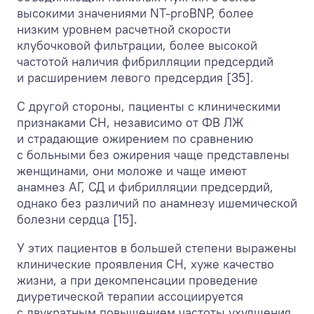
высокими значениями NT-proBNP, более
низким уровнем расчетной скорости
клубочковой фильтрации, более высокой
частотой наличия фибрилляции предсердий
и расширением левого предсердия [35].
С другой стороны, пациенты с клиническими
признаками СН, независимо от ФВ ЛЖ
и страдающие ожирением по сравнению
с больными без ожирения чаще представлены
женщинами, они моложе и чаще имеют
анамнез АГ, СД и фибрилляции предсердий,
однако без различий по анамнезу ишемической
болезни сердца [15].
У этих пациентов в большей степени выражены
клинические проявления СН, хуже качество
жизни, а при декомпенсации проведение
диуретической терапии ассоциируется
с двукратным повышением частоты ухудшения