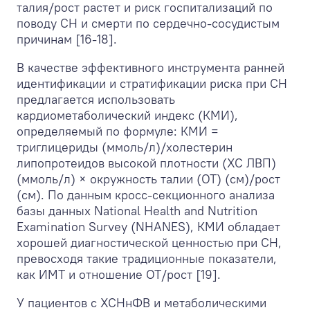
талия/рост растет и риск госпитализаций по
поводу СН и смерти по сердечно-сосудистым
причинам [16-18].
В качестве эффективного инструмента ранней
идентификации и стратификации риска при СН
предлагается использовать
кардиометаболический индекс (КМИ),
определяемый по формуле: КМИ =
триглицериды (ммоль/л)/холестерин
липопротеидов высокой плотности (ХС ЛВП)
(ммоль/л) × окружность талии (ОТ) (см)/рост
(см). По данным кросс-секционного анализа
базы данных National Health and Nutrition
Examination Survey (NHANES), КМИ обладает
хорошей диагностической ценностью при СН,
превосходя такие традиционные показатели,
как ИМТ и отношение ОТ/рост [19].
У пациентов с ХСНнФВ и метаболическими