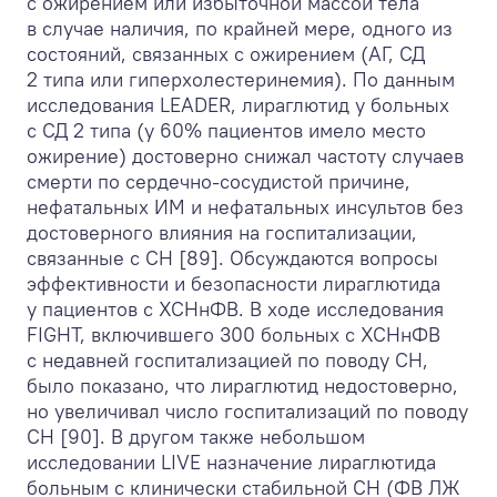
с ожирением или избыточной массой тела
в случае наличия, по крайней мере, одного из
состояний, связанных с ожирением (АГ, СД
2 типа или гиперхолестеринемия). По данным
исследования LEADER, лираглютид у больных
с СД 2 типа (у 60% пациентов имело место
ожирение) достоверно снижал частоту случаев
смерти по сердечно-сосудистой причине,
нефатальных ИМ и нефатальных инсультов без
достоверного влияния на госпитализации,
связанные с СН [89]. Обсуждаются вопросы
эффективности и безопасности лираглютида
у пациентов с ХСНнФВ. В ходе исследования
FIGHT, включившего 300 больных с ХСНнФВ
с недавней госпитализацией по поводу СН,
было показано, что лираглютид недостоверно,
но увеличивал число госпитализаций по поводу
СН [90]. В другом также небольшом
исследовании LIVE назначение лираглютида
больным с клинически стабильной СН (ФВ ЛЖ