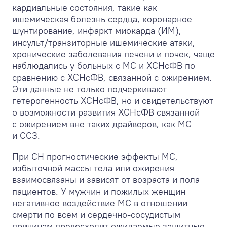
кардиальные состояния, такие как
ишемическая болезнь сердца, коронарное
шунтирование, инфаркт миокарда (ИМ),
инсульт/транзиторные ишемические атаки,
хронические заболевания печени и почек, чаще
наблюдались у больных с МС и ХСНсФВ по
сравнению с ХСНсФВ, связанной с ожирением.
Эти данные не только подчеркивают
гетерогенность ХСНсФВ, но и свидетельствуют
о возможности развития ХСНсФВ связанной
с ожирением вне таких драйверов, как МС
и ССЗ.
При СН прогностические эффекты МС,
избыточной массы тела или ожирения
взаимосвязаны и зависят от возраста и пола
пациентов. У мужчин и пожилых женщин
негативное воздействие МС в отношении
смерти по всем и сердечно-сосудистым
причинам превосходит ожидаемые защитные