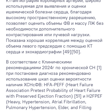
КТ-ангиография коронарных артерий, широко
используемая для выявления и оценки
ишемической болезни сердца, благодаря
высокому пространственному разрешению,
позволяет оценить объемы ФВ и массу ЛЖ без
необходимости дополнительного
контрастирования или лучевой нагрузки.
Показана хорошая корреляция между оценкой
объема левого предсердия с помощью КТ
сердца и эхокардиографии [49][50].
В соответствии с Клиническими
рекомендациями 2024г по хронической СН [1]
при постановке диагноза рекомендовано
использование шкал оценки вероятности
наличия ХСНсФВ: HFA-PEFF (Heart Failure
Association Pretest Probability of Heart Failure
with Preserved Ejection Fraction) [51] и H
2
FPEF
(Heavy, Hypertension, Atrial Fibrillation,
Pulmonary Hypertension, Elder, and Filling