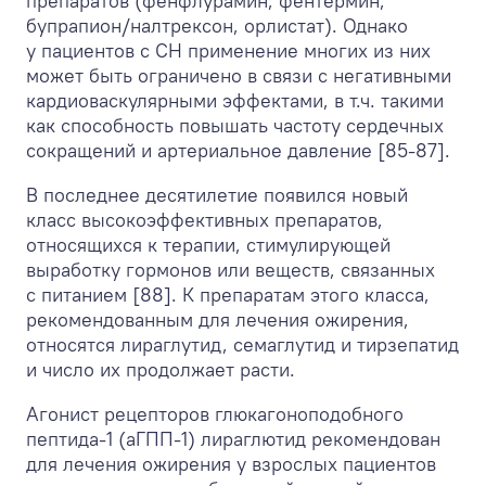
препаратов (фенфлурамин, фентермин,
бупрапион/налтрексон, орлистат). Однако
у пациентов с СН применение многих из них
может быть ограничено в связи с негативными
кардиоваскулярными эффектами, в т.ч. такими
как способность повышать частоту сердечных
сокращений и артериальное давление [85-87].
В последнее десятилетие появился новый
класс высокоэффективных препаратов,
относящихся к терапии, стимулирующей
выработку гормонов или веществ, связанных
с питанием [88]. К препаратам этого класса,
рекомендованным для лечения ожирения,
относятся лираглутид, семаглутид и тирзепатид
и число их продолжает расти.
Агонист рецепторов глюкагоноподобного
пептида-1 (аГПП-1) лираглютид рекомендован
для лечения ожирения у взрослых пациентов