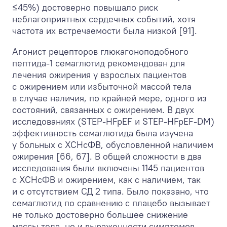
≤45%) достоверно повышало риск
неблагоприятных сердечных событий, хотя
частота их встречаемости была низкой [91].
Агонист рецепторов глюкагоноподобного
пептида-1 семаглютид рекомендован для
лечения ожирения у взрослых пациентов
с ожирением или избыточной массой тела
в случае наличия, по крайней мере, одного из
состояний, связанных с ожирением. В двух
исследованиях (STEP-HFpEF и STEP-HFpEF-DM)
эффективность семаглютида была изучена
у больных с ХСНсФВ, обусловленной наличием
ожирения [66, 67]. В общей сложности в два
исследования были включены 1145 пациентов
с ХСНсФВ и ожирением, как с наличием, так
и с отсутствием СД 2 типа. Было показано, что
семаглютид по сравнению с плацебо вызывает
не только достоверно большее снижение
массы тела, но и выраженности симптомов,