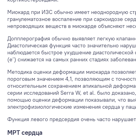
Миокард при ИЗС обычно имеет неоднородную стр
гранулематозное воспаление при саркоидозе серд
непроводящих веществ в миокарде объясняют нес
Допплерография обычно выявляет легкую клапанну
Диастолическая функция часто значительно наруш
наблюдается быстрое ухудшение диастолической 
(е’) снижается на самых ранних стадиях заболева
Методика оценки деформации миокарда позволяе
пороговым значением 4,1, позволяющим с точнос
относительным сохранением апикальной деформаци
серии исследований Serra W, et al. было доказан
помощью оценки деформации показывали, что выя
электрофизиологические изменения сердца у паци
Функция левого предсердия очень часто нарушает
МРТ сердца