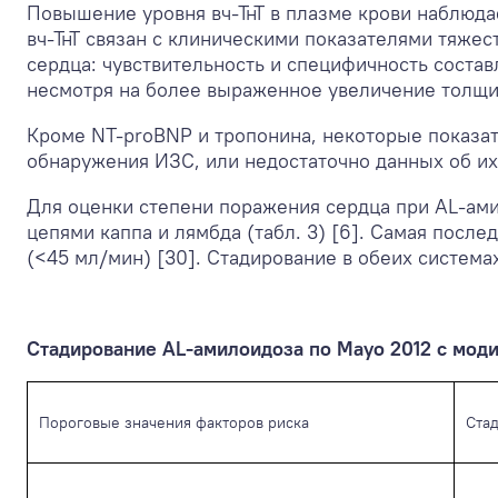
Повышение уровня вч-ТнТ в плазме крови наблюдает
вч-ТнТ связан с клиническими показателями тяжес
сердца: чувствительность и специфичность соста
несмотря на более выраженное увеличение толщи
Кроме NT-proBNP и тропонина, некоторые показат
обнаружения ИЗС, или недостаточно данных об их
Для оценки степени поражения сердца при AL-ами
цепями каппа и лямбда (табл. 3) [6]. Самая пос
(<45 мл/мин) [30]. Стадирование в обеих системах
Стадирование AL-амилоидоза по Mayo 2012 с мод
Пороговые значения факторов риска
Ста