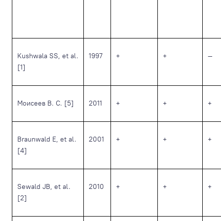
Kushwala SS, et al.
1997
+
+
—
[1]
Моисеев В. С. [5]
2011
+
+
+
Braunwald E, et al.
2001
+
+
+
[4]
Sewald JB, et al.
2010
+
+
+
[2]