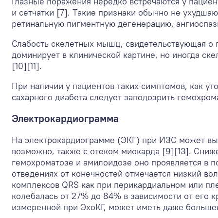
Глазные поражения нередко встречаются у пациен
и сетчатки [7]. Tакие признаки обычно не ухудша
ретинальную пигментную дегенерацию, ангиоспазм
Слабость скелетных мышц, свидетельствующая о 
доминирует в клинической картине, но иногда ск
[10][11].
При наличии у пациентов таких симптомов, как ут
сахарного диабета следует заподозрить гемохрома
Электрокардиограмма
На электрокардиограмме (ЭКГ) при ИЗС может выя
возможно, также с отеком миокарда [9][13]. Сни
гемохроматозе и амилоидозе оно проявляется в п
отведениях от конечностей отмечается низкий вол
комплексов QRS как при перикардиальном или пл
колебалась от 27% до 84% в зависимости от его 
измеренной при ЭхоКГ, может иметь даже большее