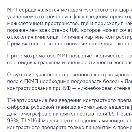
МРТ сердца является методом «золотого стандар
усилением в отсроченную фазу введения происходи
межклеточном пространстве, где и происходит на
поражением всех стенок ЛЖ, которое может сочет
отложения амилоида. Типичная картина контрастир
Примечательно, что нетипичные паттерны накопле
При гемохроматозе МРТ позволяет количественно 
саркоидных гранулем и оценка активности воспал
Отсутствие участков отсроченного контрастирова
пола с ГКМП необходимо подозревать болезнь Дан
контрастирования при БФ — нижнебоковая стенка 
Т1-картирование без введения контрастного преп
фиброза, рубцовой ткани до аномальных веществ 
Для томографов с напряженностью поля 1,5 T был
98%; T1 >1164 мс для подтверждения амилоидоза 
контрастного препарата только пациентам с пром