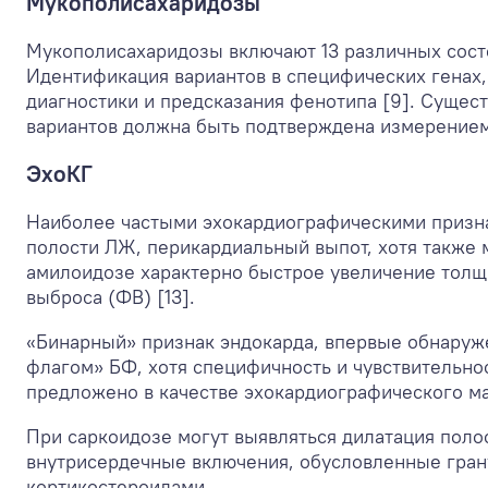
Мукополисахаридозы
Мукополисахаридозы включают 13 различных сост
Идентификация вариантов в специфических генах,
диагностики и предсказания фенотипа [9]. Сущес
вариантов должна быть подтверждена измерением
ЭхоКГ
Наиболее частыми эхокардиографическими призн
полости ЛЖ, перикардиальный выпот, хотя также
амилоидозе характерно быстрое увеличение толщ
выброса (ФВ) [13].
«Бинарный» признак эндокарда, впервые обнаруже
флагом» БФ, хотя специфичность и чувствительн
предложено в качестве эхокардиографического ма
При саркоидозе могут выявляться дилатация поло
внутрисердечные включения, обусловленные грану
кортикостероидами.