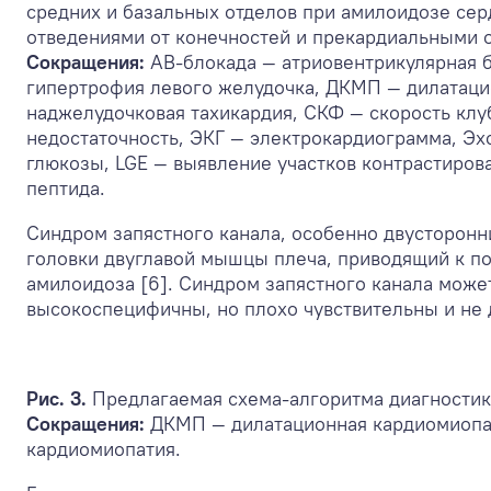
средних и базальных отделов при амилоидозе сер
отведениями от конечностей и прекардиальными о
Сокращения:
АВ-блокада — атриовентрикулярная б
гипертрофия левого желудочка, ДКМП — дилатаци
наджелудочковая тахикардия, СКФ — скорость клу
недостаточность, ЭКГ — электрокардиограмма, Эх
глюкозы, LGE — выявление участков контрастиров
пептида.
Синдром запястного канала, особенно двусторонн
головки двуглавой мышцы плеча, приводящий к по
амилоидоза [6]. Синдром запястного канала может
высокоспецифичны, но плохо чувствительны и не 
Рис. 3.
Предлагаемая схема-алгоритма диагностик
Сокращения:
ДКМП — дилатационная кардиомиопат
кардиомиопатия.