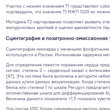
Участки с низким значением T1 представляют собо
подтвердили, что значение Т1 МЖП 1220 мс можно
Методика Т2-картирования позволяет выявить оте
желудочковых аритмий и оценки адекватности тер
Сцинтиграфия и позитронно-эмиссионная
Cцинтиграфия миокарда с мечеными фосфатными к
используется в России. Интенсивная задержка ме
Для определения тяжести поражения сердца предло
сигнал; степень 2 — сердечный захват с интенси
[47]. Эта система была включена в алгоритм неб
данных и/или данных визуализации. Когда степен
белка или степени 1 по шкале Perugini предлагае
количественная шкала для дифференцирования AL 
Величина данного показателя >1,5 показала чувс
Для других ИЗС более современные методы ядерн