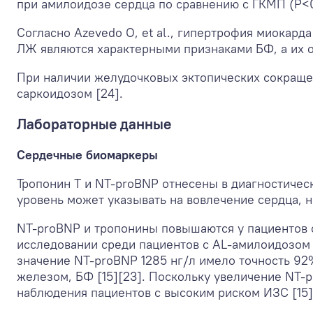
при амилоидозе сердца по сравнению с ГКМП (P<0,
Согласно Azevedo O, et al., гипертрофия миокар
ЛЖ являются характерными признаками БФ, а их о
При наличии желудочковых эктопических сокраще
саркоидозом [24].
Лабораторные данные
Сердечные биомаркеры
Тропонин Т и NT-proBNP отнесены в диагностичес
уровень может указывать на вовлечение сердца, 
NT-proBNP и тропонины повышаются у пациентов 
исследовании среди пациентов с AL-амилоидозом 
значение NT-proBNP 1285 нг/л имело точность 92
железом, БФ [15][23]. Поскольку увеличение NT-
наблюдения пациентов с высоким риском ИЗС [15]