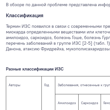
В обзоре по данной проблеме представлена инфор
Классификация
Термин ИЗС появился в связи с современными пр
миокарда определенными веществами или клеточн
амилоидоз, саркоидоз, болезнь Гоше, болезнь Гу
перечень заболеваний в группе ИЗС [2-5] (табл. 
Данона, атаксию Фридрейха, мукополисахаридозы,
Разные классификации ИЗС
Авторы
Год
Заболевания, отнесенные к гру
Амилоидоз
Саркоидоз
Гем