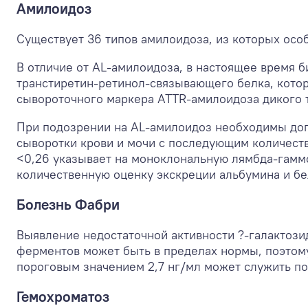
Амилоидоз
Существует 36 типов амилоидоза, из которых осо
В отличие от AL-амилоидоза, в настоящее время 
транстиретин-ретинол-связывающего белка, котор
сывороточного маркера ATTR-амилоидоза дикого т
При подозрении на AL-амилоидоз необходимы до
сыворотки крови и мочи с последующим количеств
<0,26 указывает на моноклональную лямбда-гаммо
количественную оценку экскреции альбумина и бе
Болезнь Фабри
Выявление недостаточной активности ?-галактози
ферментов может быть в пределах нормы, поэтом
пороговым значением 2,7 нг/мл может служить по
Гемохроматоз