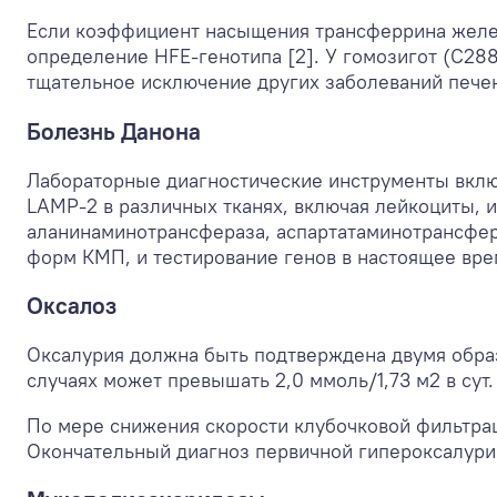
Если коэффициент насыщения трансферрина желез
определение HFE-генотипа [2]. У гомозигот (С2
тщательное исключение других заболеваний пече
Болезнь Данона
Лабораторные диагностические инструменты вклю
LAMP-2 в различных тканях, включая лейкоциты, 
аланинаминотрансфераза, аспартатаминотрансфера
форм КМП, и тестирование генов в настоящее вр
Оксалоз
Оксалурия должна быть подтверждена двумя образ
случаях может превышать 2,0 ммоль/1,73 м
2
в сут
По мере снижения скорости клубочковой фильтраци
Окончательный диагноз первичной гипероксалурии