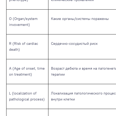
O (Organ/system
Какие органы/системы поражены
invovement)
R (RIsk of cardiac
Сердечно-сосудистый риск
death)
A (Age of onset, time
Возраст дебюта и время на патогенет
on treatment)
терапии
L (localization of
Локализация патологического процес
pathological process)
внутри клетки