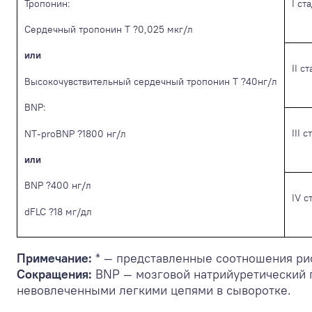
Тропонин:
I ст
Сердечный тропонин Т ?0,025 мкг/л
или
II с
Высокочувствительный сердечный тропонин Т ?40нг/л
BNP:
III 
NT-proBNP ?1800 нг/л
или
BNP ?400 нг/л
IV с
dFLC ?18 мг/дл
Примечание:
* — представленные соотношения рис
Сокращения:
BNP — мозговой натрийуретический 
невовлеченными легкими цепями в сыворотке.