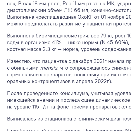
сек, Рmax 18 мм рт.ст., Рср 11 мм рт.ст. на МК, 
диастолический объем ЛЖ 66 мл, конечно-систоли
Выполнена чреспищеводная ЭхоКГ от 01 ноября 20
можно предполагать развитие у пациентки протез
Выполнена биоимпедансометрия: вес 79 кг, рост
воды в организме 41% — ниже нормы (N 45-60%), 
костная масса 2,3 кг — норма, уровень содержани
Известно, что пациентка с декабря 2021г начала
с обильными
mensis
, что сопровождалось снижен
гормональных препаратов, поскольку при их отм
оральных контрацептивов в апреле 2022г).
После проведенного консилиума, учитывая удовл
имеющейся анемии и последующее динамическое н
на уровне 115 г/л на фоне приема препаратов желез
Выписалась из стационара с клиническим диагноз
Приобретенный порок сердца. Протезирование МК