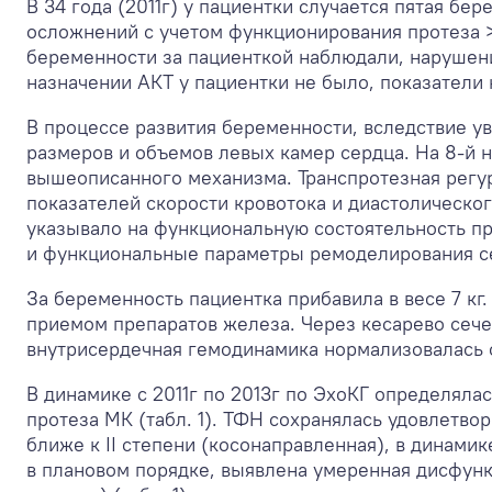
В 34 года (2011г) у пациентки случается пятая б
осложнений с учетом функционирования протеза >
беременности за пациенткой наблюдали, нарушен
назначении АКТ у пациентки не было, показатели
В процессе развития беременности, вследствие у
размеров и объемов левых камер сердца. На 8-й н
вышеописанного механизма. Транспротезная регур
показателей скорости кровотока и диастолическог
указывало на функциональную состоятельность про
и функциональные параметры ремоделирования с
За беременность пациентка прибавила в весе 7 кг
приемом препаратов железа. Через кесарево сеч
внутрисердечная гемодинамика нормализовалась с
В динамике с 2011г по 2013г по ЭхоКГ определялас
протеза МК (табл. 1). ТФН сохранялась удовлетво
ближе к II степени (косонаправленная), в динами
в плановом порядке, выявлена умеренная дисфункц