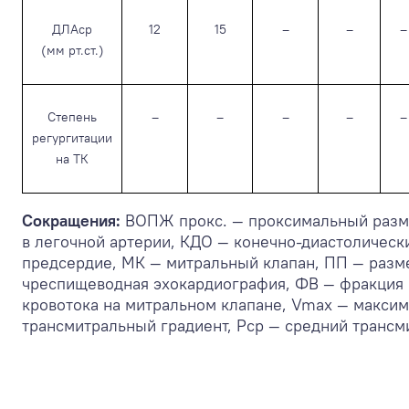
ДЛАср
12
15
–
–
–
(мм рт.ст.)
Степень
–
–
–
–
–
регургитации
на ТК
Сокращения:
ВОПЖ прокс. — проксимальный разме
в легочной артерии, КДО — конечно-диастоличес
предсердие, МК — митральный клапан, ПП — разме
чреспищеводная эхокардиография, ФВ — фракция в
кровотока на митральном клапане, Vmax — максим
трансмитральный градиент, Pср — средний трансм