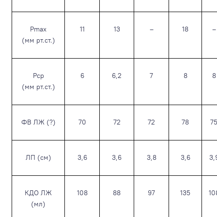
Pmax
11
13
–
18
–
(мм рт.ст.)
Pср
6
6,2
7
8
8
(мм рт.ст.)
ФВ ЛЖ (?)
70
72
72
78
7
ЛП (см)
3,6
3,6
3,8
3,6
3,
КДО ЛЖ
108
88
97
135
10
(мл)