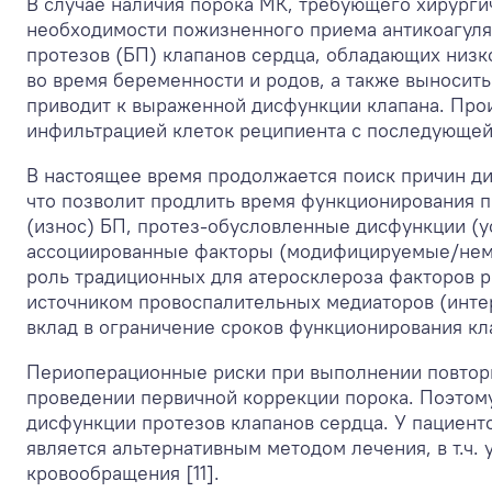
В случае наличия порока МК, требующего хирурги
необходимости пожизненного приема антикоагуля
протезов (БП) клапанов сердца, обладающих низк
во время беременности и родов, а также выносить
приводит к выраженной дисфункции клапана. Прои
инфильтрацией клеток реципиента с последующей 
В настоящее время продолжается поиск причин ди
что позволит продлить время функционирования 
(износ) БП, протез-обусловленные дисфункции (ус
ассоциированные факторы (модифицируемые/немо
роль традиционных для атеросклероза факторов р
источником провоспалительных медиаторов (интер
вклад в ограничение сроков функционирования кла
Периоперационные риски при выполнении повторн
проведении первичной коррекции порока. Поэтом
дисфункции протезов клапанов сердца. У пациент
является альтернативным методом лечения, в т.ч
кровообращения [11].