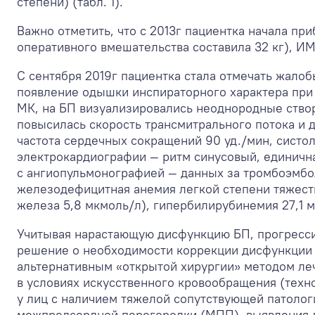
степени) (табл. 1).
Важно отметить, что с 2013г пациентка начала приб
оперативного вмешательства составила 32 кг), ИМ
С сентября 2019г пациентка стала отмечать жалоб
появление одышки инспираторного характера при 
МК, на БП визуализировались неоднородные створк
повысилась скорость трансмитрального потока и д
частота сердечных сокращений 90 уд./мин, систо
электрокардиографии — ритм синусовый, единичн
с ангиопульмонографией — данных за тромбоэмбо
железодефицитная анемия легкой степени тяжести 
железа 5,8 мкмоль/л), гипербилирубинемия 27,1 м
Учитывая нарастающую дисфункцию БП, прогресси
решение о необходимости коррекции дисфункции 
альтернативным «открытой хирургии» методом леч
в условиях искусственного кровообращения (техн
у лиц с наличием тяжелой сопутствующей патологи
межпредсердной перегородки (МПП), выявления до