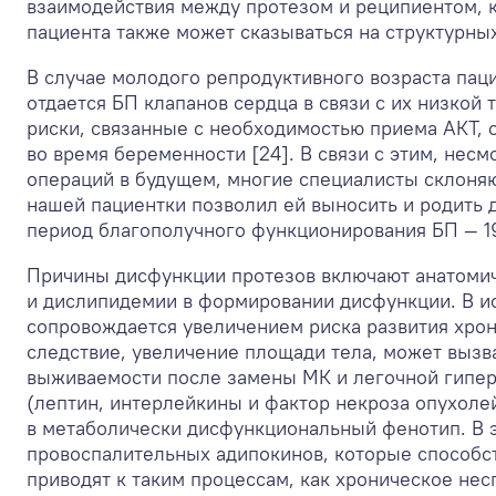
взаимодействия между протезом и реципиентом, 
пациента также может сказываться на структурны
В случае молодого репродуктивного возраста па
отдается БП клапанов сердца в связи с их низкой
риски, связанные с необходимостью приема АКТ,
во время беременности [24]. В связи с этим, не
операций в будущем, многие специалисты склоня
нашей пациентки позволил ей выносить и родить 
период благополучного функционирования БП — 19
Причины дисфункции протезов включают анатомич
и дислипидемии в формировании дисфункции. В исс
сопровождается увеличением риска развития хрон
следствие, увеличение площади тела, может вызв
выживаемости после замены МК и легочной гиперт
(лептин, интерлейкины и фактор некроза опухоле
в метаболически дисфункциональный фенотип. В 
провоспалительных адипокинов, которые способс
приводят к таким процессам, как хроническое не