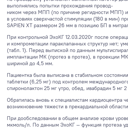
выполнялись попытки прохождения провод-
ником через МПП (по причине регидности МПП) и 
в условиях сверхчастой стимуляции (180 в мин) 
SAPIEN XT размером 26 мм в позицию БП в митрал
При контрольной ЭхоКГ 12.03.2020г после опера
и компрометации параклапанных структур нет; уме
(табл. 1). Перед выпиской по данным мультиспира
имплантации МК (протез в протез), в проекции М
шириной до 4,5 мм.
Пациентка была выписана в стабильном состоянии,
таблетки (6,25 мг) под контролем международного
спиронолактон 25 мг утро, обед, ивабрадин 5 мг 
Обратилась вновь к специалистам кардиоцентра че
возникновение тяжести в прекардиальной области
При дообследовании в общем анализе крови уровен
мкмоль/л. По данным ЭхоКГ — функция протеза удо