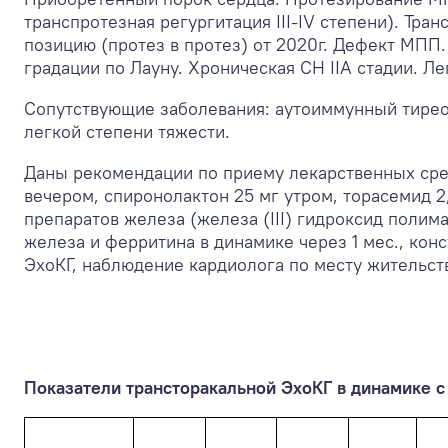
транспротезная регургитация III-IV степени). Тр
позицию (протез в протез) от 2020г. Дефект МПП.
градации по Лауну. Хроническая СН IIА стадии. Ле
Сопутствующие заболевания: аутоиммунный тиреои
легкой степени тяжести.
Даны рекомендации по приему лекарственных сред
вечером, спиронолактон 25 мг утром, торасемид
препаратов железа (железа (III) гидроксид полимал
железа и ферритина в динамике через 1 мес., кон
ЭхоКГ, наблюдение кардиолога по месту жительст
Показатели трансторакальной ЭхоКГ в динамике с 