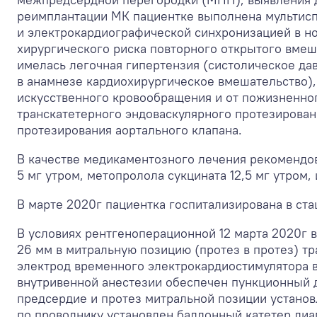
реимплантации МК пациентке выполнена мультисп
и электрокардиографической синхронизацией в но
хирургического риска повторного открытого вмеша
имелась легочная гипертензия (систолическое давл
в анамнезе кардиохирургическое вмешательство), 
искусственного кровообращения и от пожизненно
транскатетерного эндоваскулярного протезирован
протезирования аортального клапана.
В качестве медикаментозного лечения рекомендова
5 мг утром, метопролола сукцината 12,5 мг утром,
В марте 2020г пациентка госпитализирована в ста
В условиях рентгеноперационной 12 марта 2020г 
26 мм в митральную позицию (протез в протез) 
электрод временного электрокардиостимулятора в
внутривенной анестезии обеспечен пункционный д
предсердие и протез митральной позиции установ
по проводнику установлен баллонный катетер диа