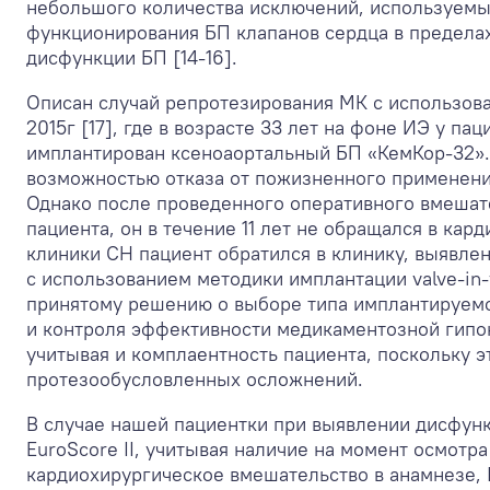
небольшого количества исключений, используемых
функционирования БП клапанов сердца в пределах
дисфункции БП [14-16].
Описан случай репротезирования МК с использова
2015г [17], где в возрасте 33 лет на фоне ИЭ у п
имплантирован ксеноаортальный БП «КемКор-32».
возможностью отказа от пожизненного применения
Однако после проведенного оперативного вмешате
пациента, он в течение 11 лет не обращался в кар
клиники СН пациент обратился в клинику, выявл
с использованием методики имплантации valve-in
принятому решению о выборе типа имплантируемо
и контроля эффективности медикаментозной гипо
учитывая и комплаентность пациента, поскольку э
протезообусловленных осложнений.
В случае нашей пациентки при выявлении дисфунк
EuroScore II, учитывая наличие на момент осмотра
кардиохирургическое вмешательство в анамнезе, II