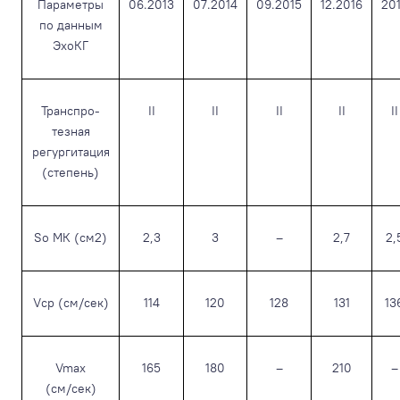
Параметры
06.2013
07.2014
09.2015
12.2016
20
по данным
ЭхоКГ
Транспро-
II
II
II
II
II
тезная
регургитация
(степень)
So МК (см
2
)
2,3
3
–
2,7
2,
Vср (см/сек)
114
120
128
131
13
Vmax
165
180
–
210
–
(см/сек)