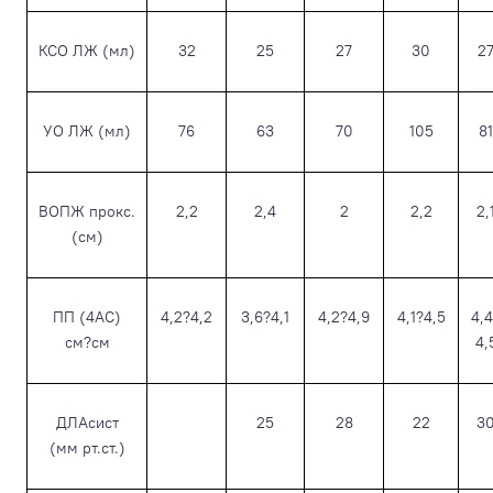
КСО ЛЖ (мл)
32
25
27
30
2
УО ЛЖ (мл)
76
63
70
105
81
ВОПЖ прокс.
2,2
2,4
2
2,2
2,
(см)
ПП (4АС)
4,2?4,2
3,6?4,1
4,2?4,9
4,1?4,5
4,
см?см
4,
ДЛАсист
25
28
22
3
(мм рт.ст.)