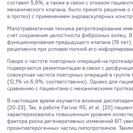
составил 5,6%, а также в связи с отказом пациен
механического клапана, было принято решение о 
в протез) с применением эндоваскулярных констр
Малотравматичная техника репротезирования име
счет сохранения целостности фиброзных колец. В
функционирования предыдущего клапана (19 лет).
реципиента при условии полной его информирован
Говоря о частоте повторных операций на протезиро
подвергаются реимплантации в связи с дисфункци
совокупная частота повторных операций в группе
(12,1% vs 6,9%, соответственно). Однако для паци
сравнению с пациентами с механическими протезам
В настоящее время изучается влияние дислипиде
[20-23]. Так, в работе Farivar RS, et al. [20] па
характеризовались повышенным уровнем холестерин
фактора риска дегенеративных изменений БП уве
проантиатерогенных частиц липопротеинов. Таки